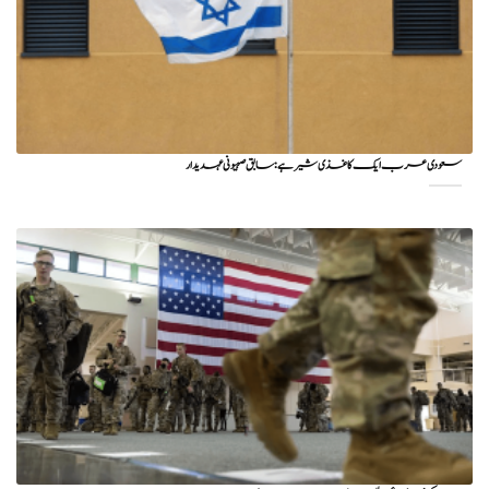
سعودی عرب ایک کاغذی شیر ہے: سابق صہیونی عہدیدار