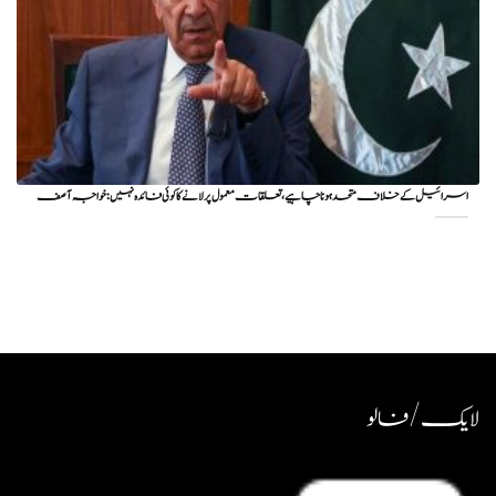
اسرائیل کے خلاف متحد ہونا چاہیے، تعلقات معمول پر لانے کا کوئی فائدہ نہیں: خواجہ آصف
لایک / فالو