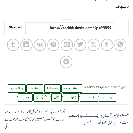
رہے گا۔
Short Link
,
,
,
,
This entry was posted in
and tagged
spreading
received
Lebanon
emphasized
.
,
,
,
,
,
warnings
انتباہات
بوحبیب
لبنان
مشرق وسطی
یورپ
اگر امریکہ اسرائیل کا ساتھ دینا بند
غزہ کی صورتحال ہر ایک کے لیے باعثِ
کر دے تو غزہ میں خونریزی بند ہو جائے
شرم ہے؛ کوئی محفوظ جگہ نہیں
گی