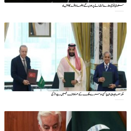
سعودی فوجی ہمارے نشانے پر ہوں گے؛ انصاراللہ کا انتباہ
مکہ معاہدہ ایران یا کسی دوسرے ملک کے خلاف نہیں ہے: ترکی