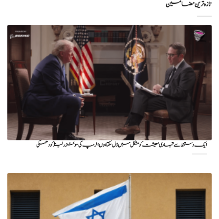
تازہ ترین مضامین
ایک دستخط سے تمہاری معیشت کو مشکل میں ڈال سکتا ہوں؛ ٹرمپ کی سوئٹزرلینڈ کو دھمکی