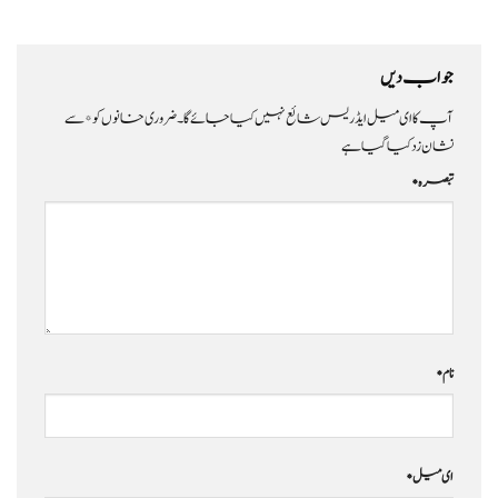
جواب دیں
آپ کا ای میل ایڈریس شائع نہیں کیا جائے گا۔
ضروری خانوں کو
*
سے
نشان زد کیا گیا ہے
تبصرہ
*
نام
*
ای میل
*