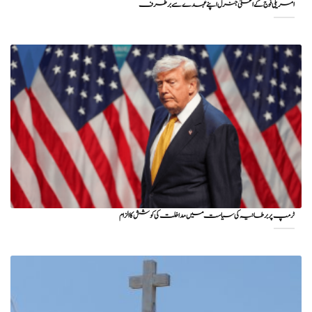
امریکی فوج کے اعلیٰ جنرل اپنے عہدے سے برطرف
ٹرمپ پر برطانیہ کی سیاست میں مداخلت کی کوشش کا الزام