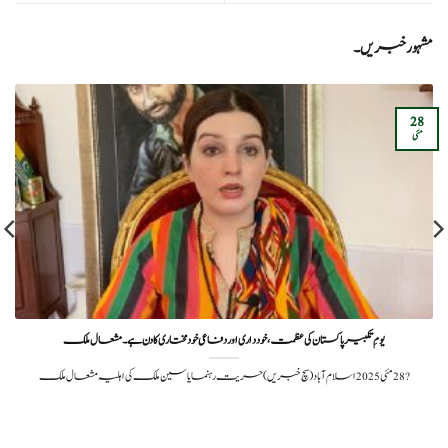
مشہور خبریں۔
28
مئی
یومِ تکبیر پاکستان کی عظمت، خودداری اور دفاعی خودمختاری کا دن ہے۔ مشعال ملک
?️ 28 مئی 2025اسلام آباد (سچ خبریں) حریت رہنما یاسین ملک کی اہلیہ مشعال ملک