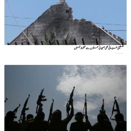
فلسطینی عیسائی بھی صہیونی حملوں سے محفوظ نہیں