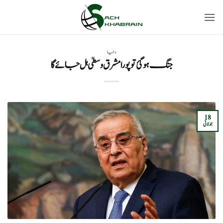
Ski
t
conten
دنیا
جنگ ہوگئ تو پورا مشرق وسطیٰ ہل جائے گا
18
جولائی