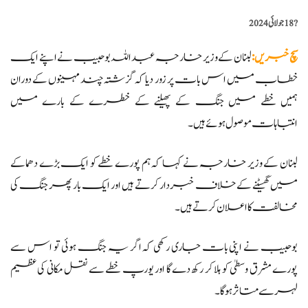
?️
18 جولائی 2024
سچ خبریں
:
لبنان کے وزیر خارجہ عبداللہ بوحبیب نے اپنے ایک
خطاب میں اس بات پر زور دیا کہ گزشتہ چند مہینوں کے دوران
ہمیں خطے میں جنگ کے پھیلنے کے خطرے کے بارے میں
انتباہات موصول ہوئے ہیں۔
لبنان کے وزیر خارجہ نے کہا کہ ہم پورے خطے کو ایک بڑے دھماکے
میں گھسیٹنے کے خلاف خبردار کرتے ہیں اور ایک بار پھر جنگ کی
مخالفت کا اعلان کرتے ہیں۔
بوحبیب نے اپنی بات جاری رکھی کہ اگر یہ جنگ ہوئی تو اس سے
پورے مشرق وسطیٰ کو ہلا کر رکھ دے گا اور یورپ خطے سے نقل مکانی کی عظیم
لہر سے متاثر ہو گا۔