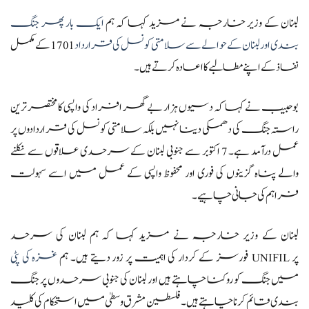
لبنان کے وزیر خارجہ نے مزید کہا کہ ہم
ایک بار پھر جنگ
بندی اور لبنان کے حوالے سے سلامتی کونسل کی قرارداد
1701 کے مکمل
نفاذ کے اپنے مطالبے کا اعادہ کرتے ہیں۔
بوحبیب نے کہا کہ دسیوں ہزار بے گھر افراد کی واپسی کا مختصر ترین
راستہ جنگ کی دھمکی دینا نہیں بلکہ سلامتی کونسل کی قراردادوں پر
عمل درآمد ہے۔ 7 اکتوبر سے جنوبی لبنان کے سرحدی علاقوں سے نکلنے
والے پناہ گزینوں کی فوری اور محفوظ واپسی کے عمل میں اسے سہولت
فراہم کی جانی چاہیے۔
لبنان کے وزیر خارجہ نے مزید کہا کہ ہم لبنان کی سرحد
پر UNIFIL فورسز کے کردار کی اہمیت پر زور دیتے ہیں۔ ہم
غزہ کی پٹی
میں جنگ کو روکنا چاہتے ہیں اور لبنان کی جنوبی سرحدوں پر جنگ
بندی قائم کرنا چاہتے ہیں۔ فلسطین مشرق وسطیٰ میں استحکام کی کلید