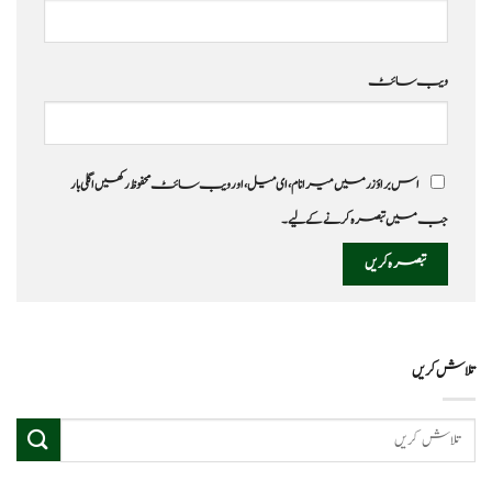
ویب‌ سائٹ
اس براؤزر میں میرا نام، ای میل، اور ویب سائٹ محفوظ رکھیں اگلی بار
جب میں تبصرہ کرنے کےلیے۔
تلاش کریں