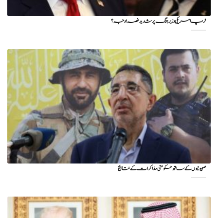
ٹرمپ امریکی وزیر جنگ پر شدید غصہ؛ وجہ ؟
صہیونیوں کے ساتھ حکومتی مذاکرات کے نتایج