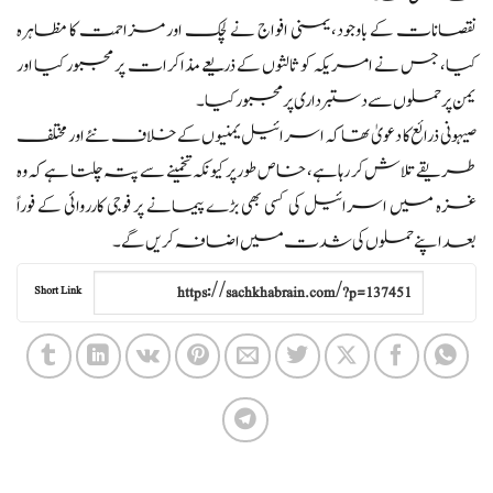
نقصانات کے باوجود، یمنی افواج نے لچک اور مزاحمت کا مظاہرہ
کیا، جس نے امریکہ کو ثالثوں کے ذریعے مذاکرات پر مجبور کیا اور
یمن پر حملوں سے دستبرداری پر مجبور کیا۔
صیہونی ذرائع کا دعویٰ تھا کہ اسرائیل یمنیوں کے خلاف نئے اور مختلف
طریقے تلاش کر رہا ہے، خاص طور پر کیونکہ تخمینے سے پتہ چلتا ہے کہ وہ
غزہ میں اسرائیل کی کسی بھی بڑے پیمانے پر فوجی کارروائی کے فوراً
بعد اپنے حملوں کی شدت میں اضافہ کریں گے۔
Short Link