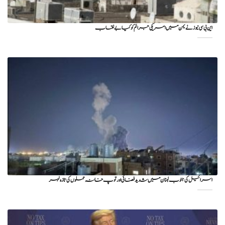
این بی سی نیوز نے یمن میں امریکی جرائم کو کیا بے نقاب
اسرائیل کی جنوب لبنان میں شدید فضائی اور توپ خانہ حملوں کی تازہ لہر