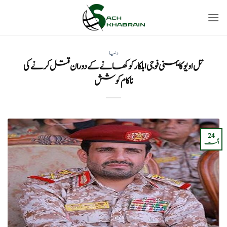
Ski
t
conten
دنیا
تل اویو کا یمنی فوجی اہلکار کو کھانے کے دوران قتل کرنے کی
ناکام کوشش
24
اگست