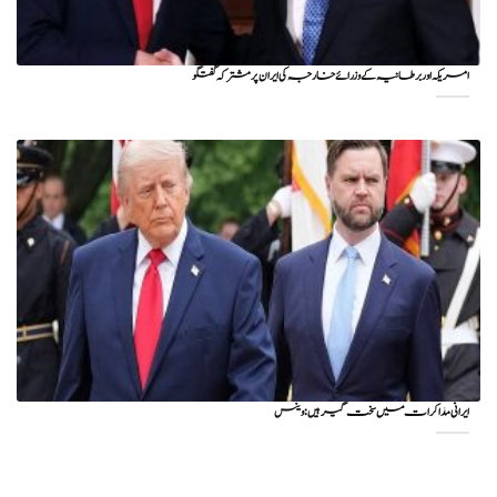
امریکہ اور برطانیہ کے وزرائے خارجہ کی ایران پر مشترکہ گفتگو
ایرانی مذاکرات میں سخت گیر ہیں: وینس