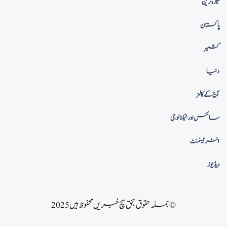
تازہ ترین
پاکستان
کشمیر
دنیا
آج کے کالمز
سائنس اور ٹیکنالوجی
انٹرٹینمنٹ
ویڈیوز
© جملہ حقوق بحق سچ خبریں محفوظ ہیں 2025