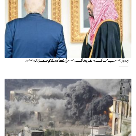
ایران کی عرب ممالک کو شدید وارننگ، امریکی حملے کو روکنے کا باعث بنی کہ روئٹرز