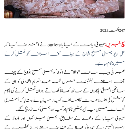
?️
24 اگست 2025
سچ خبریں
:
صیہونی ریاست کے میڈیا outlets نے اعتراف کیا کہ
تل اویو یمنی مسلح افواج کے چیف آف اسٹاف کو قتل کرنے
میں ناکام رہا ہے۔
عبرانی ویب سائٹ "واللا” نے اتوار کو یمنی مسلح افواج کے چیف
آف اسٹاف لیفٹیننٹ جنرل محمد عبدالکریم الغماری کو ان کے
ساتھی اعلیٰ اہلکاروں کے ساتھ کھانا کھاتے دوران قتل کرنے کی ناکام
کوشش کی اطلاعات کا احاطہ کیا۔ میڈیا نے بتایا کہ آخری
لمحات میں یہ آپریشن ناکام ہوگیا اور یمنی کمانڈر بچ گئے۔
صیہونی میڈیا کے دعوے کے مطابق، یمنی میزائلوں اور ڈرونز کے
اسرائیل کے اندرونی محاذ کے خلاف بڑھتے ہوئے خطرے کے