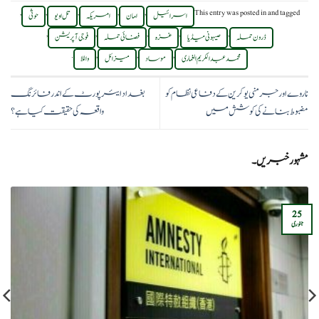
,
,
,
,
,
This entry was posted in
and tagged
اسرائیل
امان
امریکہ
تل اویو
حوثی
,
,
,
,
,
ڈرون حملہ
صیہونی میڈیا
غزہ
فضائی حملہ
فوجی آپریشن
.
,
,
,
محمد عبدالکریم الغماری
موساد
میزائل
واللا
ناروے اور جرمنی یوکرین کے دفاعی نظام کو
بغداد ایئرپورٹ کے اندر فائرنگ
مضبوط بنانے کی کوشش میں
واقعہ کی حقیقت کیا ہے؟
مشہور خبریں۔
25
جنوری