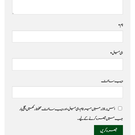
نام
*
ای میل
*
ویب‌ سائٹ
اس براؤزر میں میرا نام، ای میل، اور ویب سائٹ محفوظ رکھیں اگلی بار
جب میں تبصرہ کرنے کےلیے۔