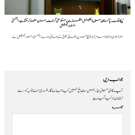
’پیکا ایکٹ‘ پاکستان میں ڈیجیٹل منظرنامے پر حکومتی گرفت مزید مضبوط کرسکتا ہے، ایمنسٹی
انٹرنیشنل
?️ 25 جنوری 2025اسلام آباد: (سچ خبریں) انسانی حقوق کے عالمی ادارے ’ایمنسٹی انٹرنیشنل‘ نے
جواب دیں
آپ کا ای میل ایڈریس شائع نہیں کیا جائے گا۔
ضروری خانوں کو
*
سے
نشان زد کیا گیا ہے
تبصرہ
*