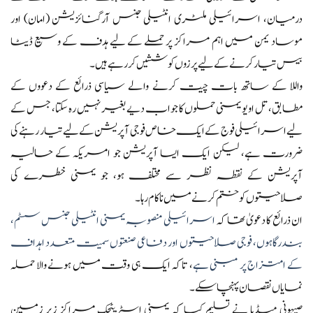
درمیان، اسرائیلی ملٹری انٹیلی جنس آرگنائزیشن (امان) اور
موساد یمن میں اہم مراکز پر حملے کے لیے ہدف کے وسیع ڈیٹا
بیس تیار کرنے کے لیے پرزوں کوششیں کر رہے ہیں۔
واللا کے ساتھ بات چیت کرنے والے سیاسی ذرائع کے دعووں کے
مطابق، تل اویو یمنی حملوں کا جواب دیے بغیر نہیں رہ سکتا، جس کے
لیے اسرائیلی فوج کے ایک خاص فوجی آپریشن کے لیے تیار رہنے کی
ضرورت ہے، لیکن ایک ایسا آپریشن جو امریکہ کے حالیہ
آپریشن کے نقطہ نظر سے مختلف ہو، جو یمنی خطرے کی
صلاحیتوں کو ختم کرنے میں ناکام رہا۔
ان ذرائع کا دعویٰ تھا کہ
اسرائیلی منصوبہ یمنی انٹیلی جنس سسٹم،
بندرگاہوں، فوجی صلاحیتوں اور دفاعی صنعتوں سمیت متعدد اہداف
کے امتزاج پر مبنی ہے
، تاکہ ایک ہی وقت میں ہونے والا حملہ
نمایاں نقصان پہنچا سکے۔
صیہونی میڈیا نے تسلیم کیا کہ یمنی اسٹریٹجک مراکز زیر زمین