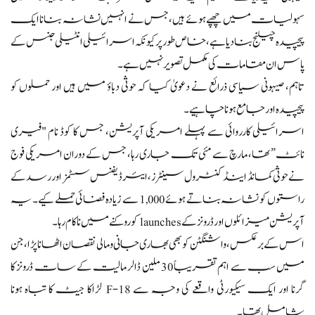
سہولیات میں چھپے ہوئے ہیں، جس نے انہیں نشانہ بنانا ایک
پیچیدہ چیلنج بنا دیا ہے، خاص طور پر کیونکہ اسرائیلی انٹیلی جنس کے
پاس ان مقامات کی مکمل تصویر نہیں ہے۔
تاہم، صیہونی سیاسی ذرائع نے دعویٰ کیا کہ حوثی دباؤ میں ہیں اور حملوں کو
پیچیدہ اور جامع ہونا چاہیے۔
اسرائیلی کارروائی سے پہلے امریکی آپریشن، جس کا کوڈ نام "فیری
نائٹ” تھا، مارچ سے مئی تک جاری رہا، جس کے دوران امریکی فوج
نے حوثی کمانڈ اینڈ کنٹرول سینٹرز، ایئر ڈیفنس سسٹمز اور رسد کے
راستوں کو نشانہ بناتے ہوئے 1,000 سے زیادہ فضائی حملے کیے۔ یہ
آپریشن میزائلوں اور ڈرونز کے launches کو روکنے میں ناکام رہا۔
اس کے برعکس، واشنگٹن کو بھی بھاری جانی و مالی نقصان اٹھانا پڑا، جن
میں سب سے اہم تقریباً 30 ملین ڈالر مالیت کے سات ڈرونز کا
گرنا اور ایک سیکیورٹی واقعے کی وجہ سے F-18 لڑاکا جیٹ کا تباہ ہونا
شامل تھا۔