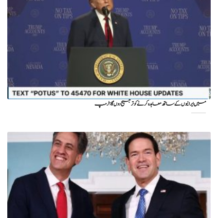
میں ایرانیوں کے ساتھ معاہدہ کرنے کو ترجیح دوں گا : ٹرمپ