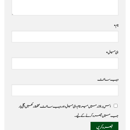
نام
*
ای میل
*
ویب‌ سائٹ
اس براؤزر میں میرا نام، ای میل، اور ویب سائٹ محفوظ رکھیں اگلی بار
جب میں تبصرہ کرنے کےلیے۔