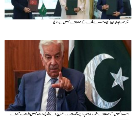
مکہ معاہدہ ایران یا کسی دوسرے ملک کے خلاف نہیں ہے: ترکی
اسرائیل کے خلاف متحد ہونا چاہیے، تعلقات معمول پر لانے کا کوئی فائدہ نہیں: خواجہ آصف