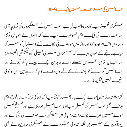
حماس کی مزاحمت میں ایک اہم راز
عسکری تجزیہ کاروں کا خیال ہے؛ حماس کے جنگجوؤں کی فوجی پالیسی
اور عادت کی ایک اہم خصوصیت یہ ہے کہ انہوں نے موبائل فونز،
وائرلیس اقسام اور وائرڈ اور وائرلیس مواصلاتی آلات کے استعمال کو صفر کر
دیا ہے۔ نتیجے کے طور پر، جب کہ سینکڑوں ملٹری ٹیلی کمیونیکیشن انجینئرز
اور جدید ترین خبریں سننے والے ماہرین ایک پیغام کو پکڑنے اور
حماس گروپ کو پھنسانے کے لیے دن رات کام کر رہے ہیں، ان کا کوئی
نتیجہ نہیں نکل رہا ہے۔
گزشتہ روز نیتن یاہو نے ایک بار پھر دعویٰ کیا کہ ان کی زیر کمان فوج کا اہم
ہدف یعنی حماس کی مکمل تباہی، حاصل ہو رہی ہے اور فتح مکمل
ہونے میں صرف چند قدم باقی ہیں! لیکن نہ صرف سی آئی اے اور
پینٹاگون کے مبصرین بلکہ صیہونی حکومت کے عسکری ماہرین نے بھی