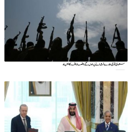
سعودی فوجی ہمارے نشانے پر ہوں گے؛ انصاراللہ کا انتباہ