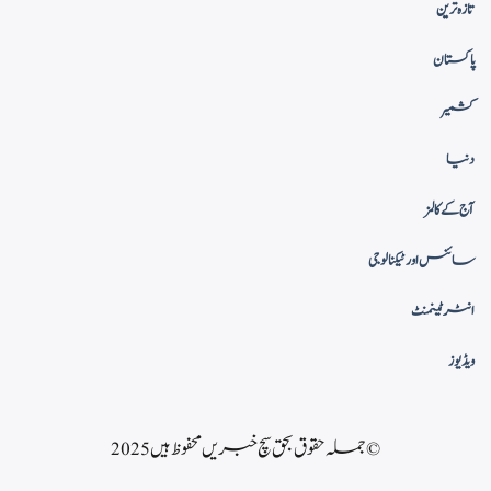
تازہ ترین
پاکستان
کشمیر
دنیا
آج کے کالمز
سائنس اور ٹیکنالوجی
انٹرٹینمنٹ
ویڈیوز
© جملہ حقوق بحق سچ خبریں محفوظ ہیں 2025