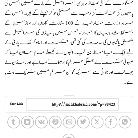
حکومت کے کئی ممتاز ماہرین اسرائیل کے بارے میں اس کی
پالیسیوں کی مخالفت کی وجہ سے مستعفی ہو کر چلے گئے ہیں۔ اس کے
علاوہ وزارت خارجہ کے 100 سفارت کاروں اور ملازمین کے
دستخط شدہ بیان کا اجراء جس میں بائیڈن کی اسرائیل سے
متعلق پالیسیوں کی مذمت کی گئی تھی، حکومت اور ڈیموکریٹک پارٹی کے
لیے ایک نیا مسئلہ بن گیا۔ انہوں نے کھلے عام اعلان کیا کہ
صیہونی حکومت نے جنگی جرائم کا ارتکاب کیا ہے اور بائیڈن نے
جہالت اور نادانی سے امریکہ کو ان جرائم میں شریک بنایا
ہے۔
Short Link