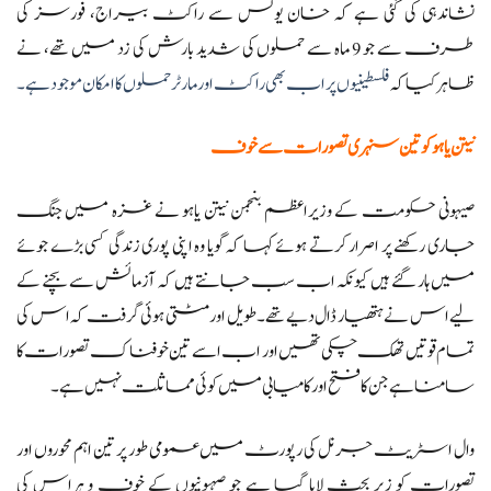
نشاندہی کی گئی ہے کہ خان یونس سے راکٹ بیراج، فورسز کی
طرف سے جو 9 ماہ سے حملوں کی شدید بارش کی زد میں تھے، نے
ظاہر کیا کہ
فلسطینیوں پر اب بھی راکٹ اور مارٹر حملوں کا امکان موجود ہے۔
نیتن یاہو کو تین سنہری تصورات سے خوف
صیہونی حکومت کے وزیراعظم بنجمن نیتن یاہو نے غزہ میں جنگ
جاری رکھنے پر اصرار کرتے ہوئے کہا کہ گویا وہ اپنی پوری زندگی کسی بڑے جوئے
میں ہار گئے ہیں کیونکہ اب سب جانتے ہیں کہ آزمائش سے بچنے کے
لیے اس نے ہتھیار ڈال دیے تھے۔ طویل اور مٹتی ہوئی گرفت کہ اس کی
تمام قوتیں تھک چکی تھیں اور اب اسے تین خوفناک تصورات کا
سامنا ہے جن کا فتح اور کامیابی میں کوئی مماثلت نہیں ہے۔
وال اسٹریٹ جرنل کی رپورٹ میں عمومی طور پر تین اہم محوروں اور
تصورات کو زیر بحث لایا گیا ہے جو صہیونیوں کے خوف و ہراس کی