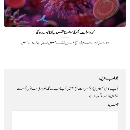
کورونا:مثبت کیسز کی شرح تقریباً 13 فیصد ہوگئی
?️ 21 جنوری 2022اسلام آباد ( سچ خبریں ) ملک میں عالمی وباء کورونا وائرس
جواب دیں
آپ کا ای میل ایڈریس شائع نہیں کیا جائے گا۔
ضروری خانوں کو
*
سے
نشان زد کیا گیا ہے
تبصرہ
*