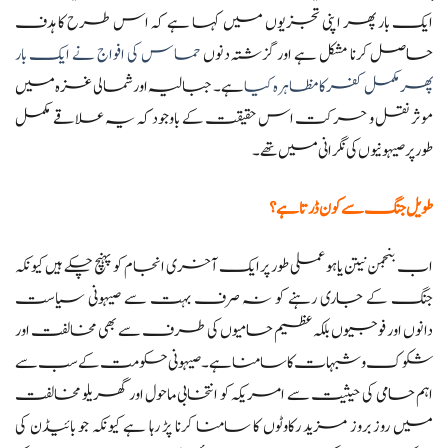
ایک بار پھر اپنی تجزیوں میں کہا ہے کہ اس طرح کا ہدف
حاصل کرنا مشکل ہے اور گزشتہ دنوں
حماس کی افواج نے ایک بار
پھر مکمل کفر کا مظاہرہ کیا
ہے۔ جبالیہ اور شمالی غزہ میں
موثر نقل و حرکت اس حقیقت کے باوجود کہ یہ علاقے مکمل
طور پر صیہونیوں کی نگرانی میں تھے۔
طویل جنگ سے کون ڈرتا ہے؟
اب بنجمن نیتن یاہو عملی طور پر ایک آخری انجام کو پہنچ چکے ہیں کیونکہ
جنگ کے جاری رہنے کو نہ صرف بہت سے صیہونی سیاست
دانوں اور فوجیوں بلکہ عظیم حامیوں کی طرف سے بھی مخالفت اور
شکوک و شبہات کا سامنا ہے۔ صیہونی حکومت کے سب سے
اہم حامی کی حیثیت سے امریکہ کو انتخابی ماحول اور گھریلو مخالفت
میں روز بروز مزید رکاوٹوں کا سامنا کرنا پڑ رہا ہے کیونکہ جو بائیڈن کی