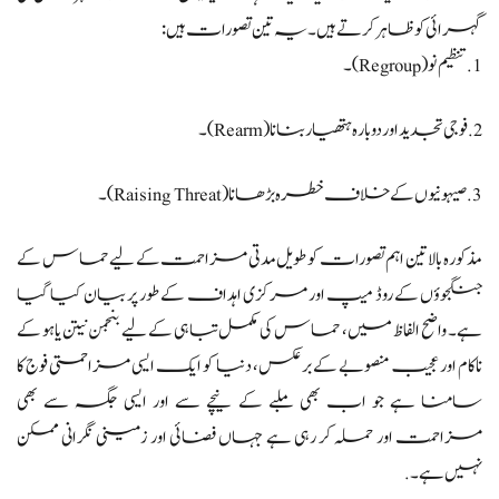
گہرائی کو ظاہر کرتے ہیں۔ یہ تین تصورات ہیں:
1. تنظیم نو (Regroup)۔
2. فوجی تجدید اور دوبارہ ہتھیار بنانا (Rearm)۔
3. صیہونیوں کے خلاف خطرہ بڑھانا (Raising Threat)۔
مذکورہ بالا تین اہم تصورات کو طویل مدتی مزاحمت کے لیے حماس کے
جنگجوؤں کے روڈ میپ اور مرکزی اہداف کے طور پر بیان کیا گیا
ہے۔ واضح الفاظ میں، حماس کی مکمل تباہی کے لیے بنجمن نیتن یاہو کے
ناکام اور عجیب منصوبے کے برعکس، دنیا کو ایک ایسی مزاحمتی فوج کا
سامنا ہے جو اب بھی ملبے کے نیچے سے اور ایسی جگہ سے بھی
مزاحمت اور حملہ کر رہی ہے جہاں فضائی اور زمینی نگرانی ممکن
نہیں ہے۔ .