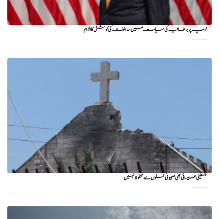
ٹرمپ پر برطانیہ کی سیاست میں مداخلت کی کوشش کا الزام
فلسطینی عیسائی بھی صہیونی حملوں سے محفوظ نہیں