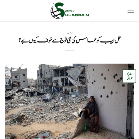
Ski
t
conten
دنیا
تل ابیب کو حماس کی نئی فوج سے خوف کیوں ہے؟
04
جولائی