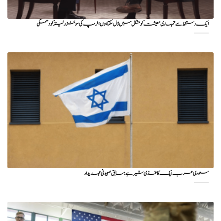
ایک دستخط سے تمہاری معیشت کو مشکل میں ڈال سکتا ہوں؛ ٹرمپ کی سوئٹزرلینڈ کو دھمکی
سعودی عرب ایک کاغذی شیر ہے: سابق صہیونی عہدیدار