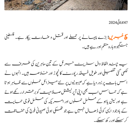
?️
4 جولائی 2024
سچ خبریں
:
بڑے پیمانے پر حملے اور قتل و غارت بیکار ہے۔ فلسطینی
جنگجو دوبارہ منظم ہو رہے ہیں۔
یہ چند الفاظ وال سٹریٹ جرنل کے تین ماہرین کی طرف سے
لکھی گئی تفصیلی اور طویل فیلڈ رپورٹ کا نچوڑ اور خلاصہ ہیں۔ انہوں نے
اس بات پر زور دیا ہے کہ صیہونیوں پر نئے میزائل حملوں سے ظاہر ہوتا
ہے کہ حماس اب بھی اپنی آپریشنل صلاحیت کو برقرار رکھے ہوئے
ہے اور نیتن یاہو کے مسلسل حملوں اور امریکہ کی مسلسل فوجی حمایت
کے باوجود ایسی کوئی ڈھال نہیں ہے جو تھکی ہوئی صہیونی فوج کی حفاظت
کرسکے اور رکھ سکے۔