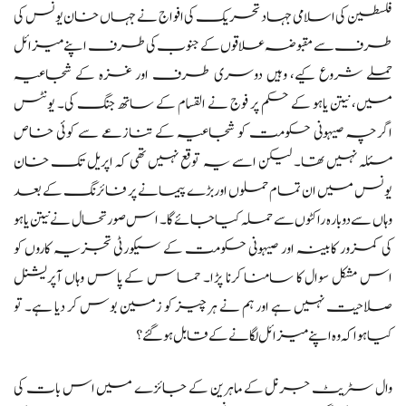
فلسطین کی اسلامی جہاد تحریک کی افواج نے جہاں خان یونس کی
طرف سے مقبوضہ علاقوں کے جنوب کی طرف اپنے میزائل
حملے شروع کیے، وہیں دوسری طرف اور غزہ کے شجاعیہ
میں، نیتن یاہو کے حکم پر فوج نے القسام کے ساتھ جنگ کی۔ یونٹس
اگرچہ صیہونی حکومت کو شجاعیہ کے تنازعے سے کوئی خاص
مسئلہ نہیں تھا۔ لیکن اسے یہ توقع نہیں تھی کہ اپریل تک خان
یونس میں ان تمام حملوں اور بڑے پیمانے پر فائرنگ کے بعد
وہاں سے دوبارہ راکٹوں سے حملہ کیا جائے گا۔ اس صورتحال نے نیتن یاہو
کی کمزور کابینہ اور صیہونی حکومت کے سیکورٹی تجزیہ کاروں کو
اس مشکل سوال کا سامنا کرنا پڑا۔ حماس کے پاس وہاں آپریشنل
صلاحیت نہیں ہے اور ہم نے ہر چیز کو زمین بوس کر دیا ہے۔ تو
کیا ہوا کہ وہ اپنے میزائل لگانے کے قابل ہو گئے؟
وال سٹریٹ جرنل کے ماہرین کے جائزے میں اس بات کی