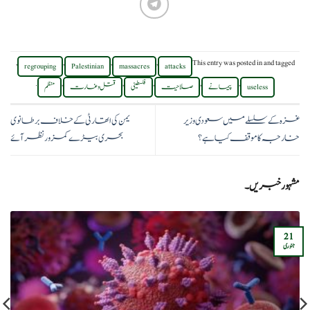
,
,
,
,
This entry was posted in
and tagged
regrouping
Palestinian
massacres
attacks
.
,
,
,
,
,
useless
پیمانے
صلاحیت
فلسطینی
قتل و غارت
منظم
غزہ کے سلسلے میں سعودی وزیر
یمن کی اتھارٹی کے خلاف برطانوی
خارجہ کا موقف کیا ہے؟
بحری بیڑے کمزور نظر آئے
مشہور خبریں۔
21
جنوری