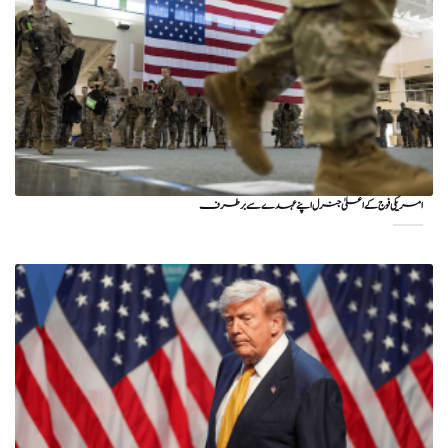
امریکی فوج کے اعلیٰ جنرل اپنے عہدے سے برطرف