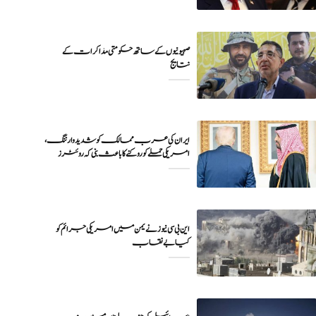
صہیونیوں کے ساتھ حکومتی مذاکرات کے
نتایج
ایران کی عرب ممالک کو شدید وارننگ،
امریکی حملے کو روکنے کا باعث بنی کہ روئٹرز
این بی سی نیوز نے یمن میں امریکی جرائم کو