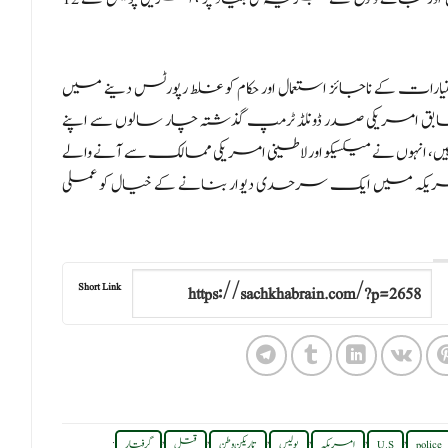
اختیارات کے ناجائز استعمال اور حکام کو غلط رپورٹس دینے میں
سابق امریکی صدر ڈونلڈ ٹرمپ گذشتہ چار سالوں سے اپنے
انہوں نے میکسیکو اور لاطینی امریکی ممالک سے آنے والے
کو روکنے کے لئے سن 2017 میں جنوبی امریکہ میں ایک سرحدی دیوار بنانے کے خیال کو عملی
Short Link
.
,
,
,
,
,
,
police
U.S
امریکہ
پولیس
تاریکن وطن
قتل
گرفتار