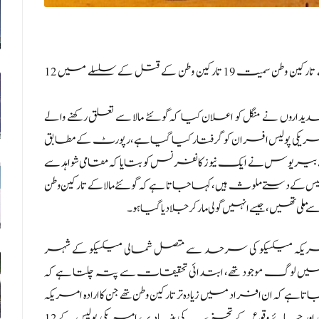
:میکسیکن حکام کا کہنا ہے کہ گوئٹے مالا سے تعلق رکھنے والے تارکین وطن سمیت 19 تارکین وطن کے قتل کے سلسلے میں 12
اروں نے منگل کو اعلان کیا کہ گوئٹے مالا سے تعلق رکھنے والے
 میں بارہ امریکی پولیس افسران کو گرفتار کیا گیا ہے،رپورٹ کے مطابق
 بیریوس نے ایک نیوز کانفرنس کو بتایا کہ مقامی شواہد سے
1 تارکین وطن کے قتل میں کم از کم 12 ریاستی پولیس کےدستے ملوث ہیں، کہا جاتا ہے کہ گوئٹے مالا کے تارکین وطن
 ، جیسے انہیں گولی مار کر جلا دیا گیا ہو۔
ے استغاثہ نے یہ بھی کہا کہ 23 جنوری 2021 کو امریکہ میکسیکو کی سرحد سے متصل شمالی میکسیکو کے شہر
یں لوگ موجود تھے، ابتدائی تحقیقات سے پتہ چلتا ہے کہ
ا ہے کہ ان افراد میں زیادہ تر تارکین وطن تھے جن کا ارادہ امریکہ
میں داخل ہونا تھا، بیریوس نے بتایا کہ ابتدائی تفتیش اور جائے وقوع کے تجزیہ کی بنیاد پر ، امریکی پولیس کے 12