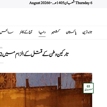
Thursday 6 شعبان 1405 هـ - 6 August 2026
Ski
t
conten
تازہ ترین
پاکستان
کشمیر
دنیا
آج کے کالمز
سائنس اور 
دن
تارکین وطن کے قتل کے الزام میں 12 امریکی پولیس افسران کی گرفتاری
03
فروری