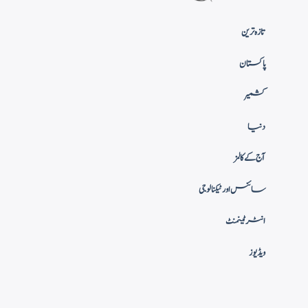
تازہ ترین
پاکستان
کشمیر
دنیا
آج کے کالمز
سائنس اور ٹیکنالوجی
انٹرٹینمنٹ
ویڈیوز