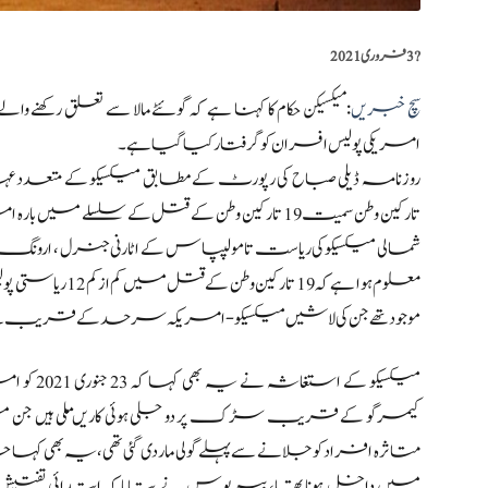
?️
3 فروری 2021
سچ خبریں
امریکی پولیس افسران کو گرفتار کیا گیا ہے۔
روزنامہ ڈیلی صباح کی رپورٹ کے مطابق میکسیکو کے متعدد عہدید
تارکین وطن سمیت 19 تارکین وطن کے قتل کے سلسلے
شمالی میکسیکوکی ریاست تامولیپاس کے اٹارنی جنرل ، ارونگ
معلوم ہوا ہے کہ 9
موجود تھے جن کی لاشیں میکسیکو-امریکہ سرحد کے قریب سے ملی تھیں
میکسیکو ک
کیمرگو کے قریب سڑک پر دو جلی ہوئی کاریں ملی ہیں جن م
متاثرہ افراد کو جلانے سے پہلے گولی مار دی گئی تھی،یہ بھی کہا جات