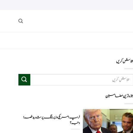
لاش کریں
ازہ ترین مضامین
ٹرمپ امریکی وزیر جنگ پر شدید غصہ؛
وجہ ؟