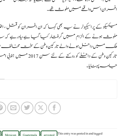
افسران اس واقعے میں ملوث تھے۔
میکسیکو کے پراسیکیوٹر نے یہ بھی کہا کہ ان افسران کو قتل ، 
ملوث ہونے کے الزام میں گرفتار کیا گیا ہے،یادرہے کہ 
ملک میں داخل ہونے والے تارکین وطن کے سخت مخالف ہیں، 
تارکین وطن کے داخلے 
جامہ پہنایا۔
,
,
,
This entry was posted in
and tagged
Mexican
Guatemala
arrested