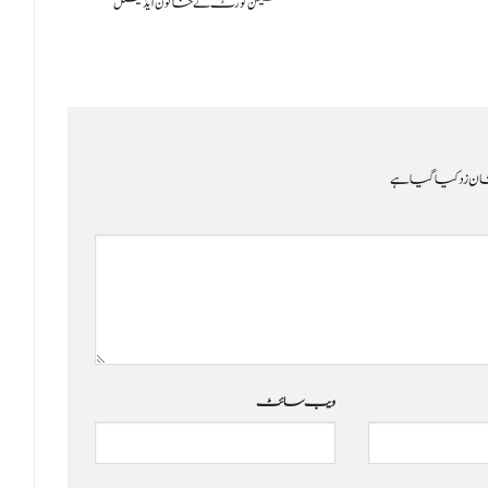
سیشن کورٹ نے خاتون ایڈیشنل
ن زد کیا گیا ہے
ویب‌ سائٹ