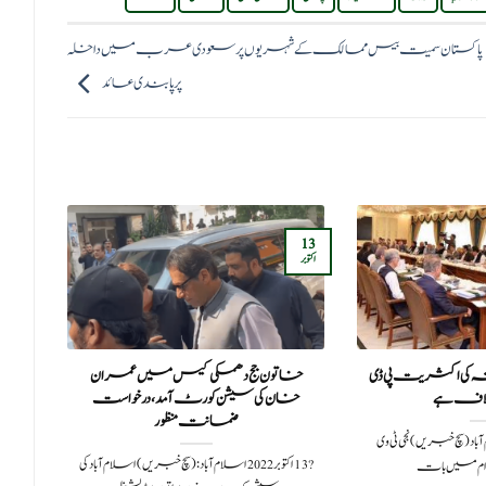
پاکستان سمیت بیس ممالک کے شہریوں پر سعودی عرب میں داخلہ
پر پابندی عائد
13
30
اکتوبر
جون
ہ کی اکثریت پی ڈی
خاتون جج دھمکی کیس میں عمران
مش
لاف ہے
خان کی سیشن کورٹ آمد، درخواست
ضمانت منظور
 2021اسلام آباد (سچ خبریں) نجی ٹی وی
?️ 13 اکتوبر 2022اسلام آباد: (سچ خبریں) اسلام آباد کی
رام میں بات
بدر