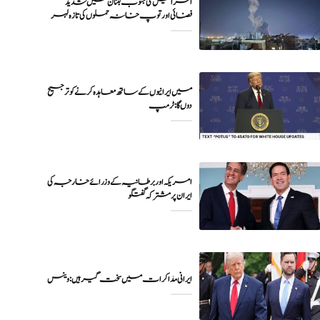
اسرائیل کی جنوب لبنان میں شدید
فضائی اور توپ خانہ حملوں کی تازہ لہر
میں ایرانیوں کے ساتھ معاہدہ کرنے کو ترجیح
دوں گا : ٹرمپ
امریکہ اور برطانیہ کے وزرائے خارجہ کی
ایران پر مشترکہ گفتگو
ایرانی مذاکرات میں سخت گیر ہیں: وینس