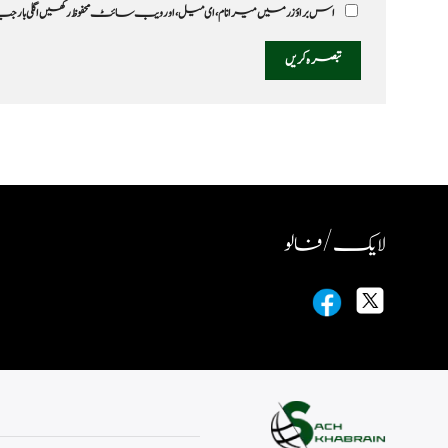
اس براؤزر میں میرا نام، ای میل، اور ویب سائٹ محفوظ رکھیں اگلی بار
لایک / فالو