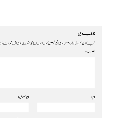
جواب دیں
آپ کا ای میل ایڈریس شائع نہیں کیا جائے گا۔
ضروری خانوں کو
*
سے نشا
تبصرہ
*
نام
*
ای میل
*