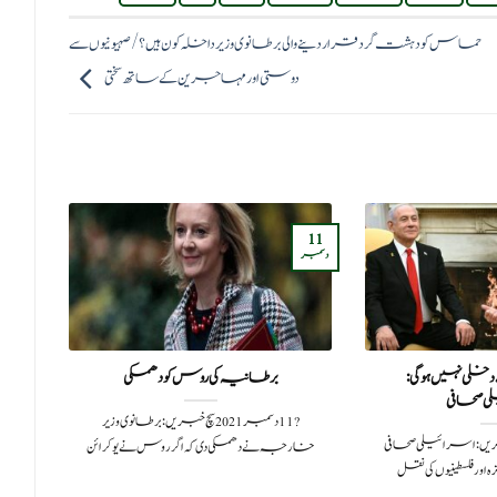
حماس کو دہشت گرد قرار دینے والی برطانوی وزیر داخلہ کون ہیں؟/ صہیونیوں سے
دوستی اور مہاجرین کے ساتھ سختی
11
08
دسمبر
ستمبر
خلی نہیں ہوگی:
برطانیہ کی روس کو دھمکی
مول
 صحافی
تا
?️ 11 دسمبر 2021سچ خبریں:برطانوی وزیر
ی 2025سچ خبریں: اسرائیلی صحافی
خارجہ نے دھمکی دی کہ اگر روس نے یوکرائن
ور فلسطینیوں کی نقل
علم