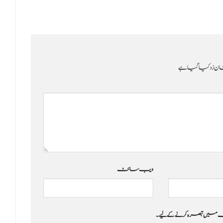
ن زد کیا گیا ہے
ویب‌ سائٹ
 جب میں تبصرہ کرنے کےلیے۔