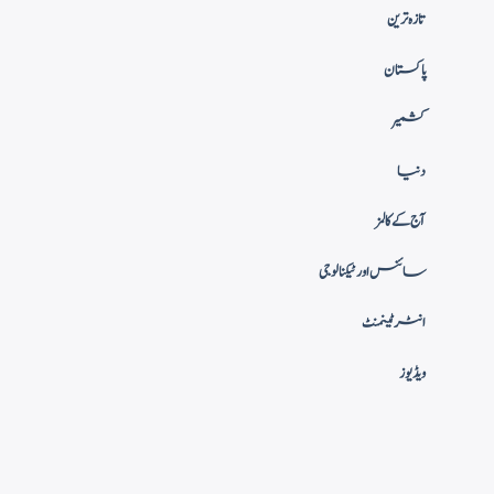
تازہ ترین
پاکستان
کشمیر
دنیا
آج کے کالمز
سائنس اور ٹیکنالوجی
انٹرٹینمنٹ
ویڈیوز