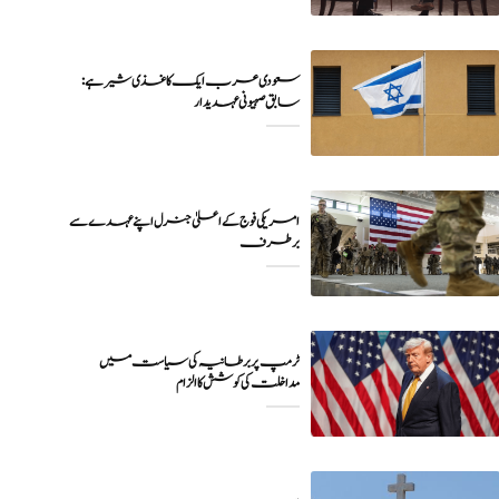
سعودی عرب ایک کاغذی شیر ہے:
سابق صہیونی عہدیدار
امریکی فوج کے اعلیٰ جنرل اپنے عہدے سے
برطرف
ٹرمپ پر برطانیہ کی سیاست میں
مداخلت کی کوشش کا الزام