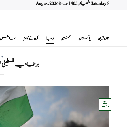
Saturday 8 شعبان 1405 هـ - 8 August 2026
Ski
t
conten
تازہ ترین
پاکستان
کشمیر
دنیا
آج کے کالمز
سائنس اور 
دن
برطانیہ فلسطین
21
نومبر