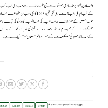
اعلان بالفور برطانوی حکومت کی طرف سے جاری کیا گیا 
کے قیام کی اجازت دی گئی تھی، 1948
حماس کے خلاف برطانیہ کی حالیہ کاروائی کی ایک وجہ
حکومت کے جرم اور غاصبانہ قبضے کی بنیاد بالفور کے بیان ک
کے ساتھ صیہونی حکومت کے جرائم میں شریک ہے۔
,
,
,
This entry was posted in
and tagged
stinian
London
Hamas
Britain