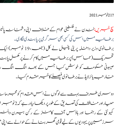
?️
21 نومبر 2021
سچ خبریں
:
لندن نے فلسطینی عوام کے خلاف اپنی دشمنانہ پالیسی
برطانیہ میں اس کی کسی بھی سرگرمی پر پابندی لگا دی۔
برطانوی وزیر داخلہ 
تحریک (حماس) پر برطانیہ میں کام کرنے پر مکمل پابندی ہ
صیہونی حکومت کو خوش کیا جس کے بعد الگ الگ ردعمل م
خارجہ یائر لاپڈ نے برطانوی فیصلے کا خیر مقدم کیا۔
دوسری طرف بہت سے لوگوں نے اس اقدام کو مجرمانہ ح
کمیونٹی کے رہنما اور ہاؤس آف کامنز کے رکن بیرن والٹر رو
سرزمین پر یہودیوں کے لیے قومی گھر بنانے کے حوالے سے ا