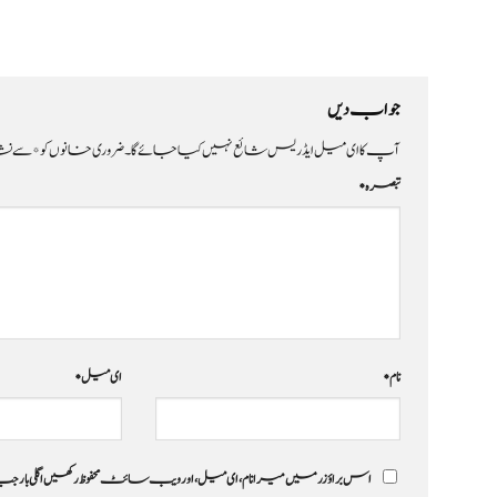
جواب دیں
آپ کا ای میل ایڈریس شائع نہیں کیا جائے گا۔
ضروری خانوں کو
*
سے نشا
تبصرہ
*
نام
*
ای میل
*
اس براؤزر میں میرا نام، ای میل، اور ویب سائٹ محفوظ رکھیں اگلی بار