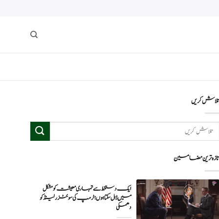
لاش کریں
ازہ ترین مضامین
ایک دستخط سے تمہاری معیشت کو مشکل
میں ڈال سکتا ہوں؛ ٹرمپ کی سوئٹزرلینڈ کو
دھمکی