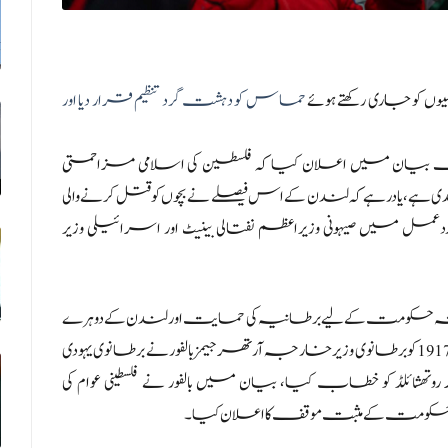
وں کو جاری رکھتے ہوئے
حماس کو دہشت گرد تنظیم قرار دیا اور
پریٹی پٹیل نے کل (جمعہ، 19 نومبر) ایک بیان میں اعلان کیا کہ فلسطین کی اسلامی مزاحمتی
ے،یادرہے کہ لندن کے اس فیصلے نے بچوں کو قتل کرنے والی
یں صیہونی وزیراعظم نفتالی بینیٹ اور اسرائیلی وزیر
کومت کے لیے برطانیہ کی حمایت اور لندن کے دوہرے
معیار اور منافقت کی تصدیق کے طور پر دیکھا،یادرہے کہ 2 نومبر 1917 کو برطانوی وزیر خارجہ آرتھر جیمز بالفور نے برطانوی یہودی
تھشائلڈ کو خطاب کیا، بیان میں بالفور نے فلسطینی عوام کی
پنی حکومت کے مثبت موقف کا اعلان کیا۔