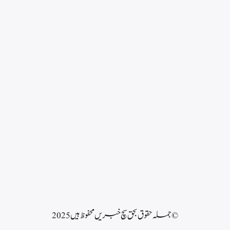
© جملہ حقوق بحق سچ خبریں محفوظ ہیں 2025