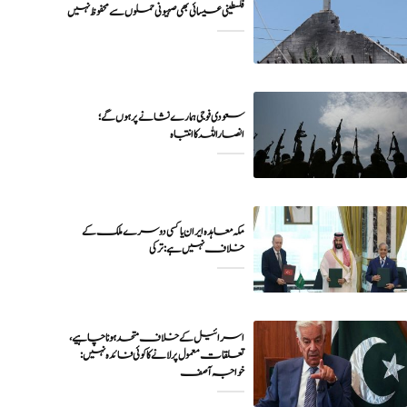
فلسطینی عیسائی بھی صہیونی حملوں سے محفوظ نہیں
سعودی فوجی ہمارے نشانے پر ہوں گے؛
انصاراللہ کا انتباہ
مکہ معاہدہ ایران یا کسی دوسرے ملک کے
خلاف نہیں ہے: ترکی
اسرائیل کے خلاف متحد ہونا چاہیے،
تعلقات معمول پر لانے کا کوئی فائدہ نہیں:
خواجہ آصف