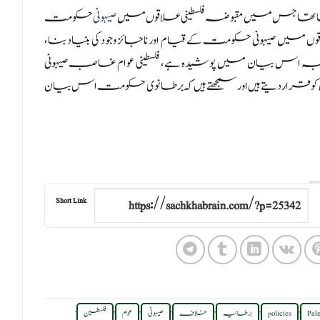
تھا جس میں مقبوضہ فلسطینی علاقوں میں
صیہونی
حکومت
 کا یہی بیان مقبوضہ علاقوں میں صیہونی حکومت کے قیام اور ناجائز وجود کی بنیاد بنا،
 اس بیان میں پوشیدہ ہے، فلسطینی عوام غاصب صیہونی
و قرار دیتے ہیں اور سمجھتے ہیں کہ برطانوی حکومت اس بیان
Short Link
.
,
,
,
,
,
,
Pale
policies
برطانیہ
خلاف
صیہونی
عوام
فلسطین