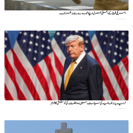
امریکی فوج کے اعلیٰ جنرل اپنے عہدے سے برطرف
ٹرمپ پر برطانیہ کی سیاست میں مداخلت کی کوشش کا الزام