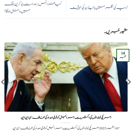
کیا فرانس براہ راست یوکرین جنگ
ٹرمپ کی نظر میں بائیڈن کی حیثیت
میں داخل ہو گا؟
مشہور خبریں۔
14
ستمبر
امریکی نوجوانوں کی اکثریت اسرائیل کو فوجی امداد کی مخالف: سی این این
?️ 14 ستمبر 2025امریکی نوجوانوں کی اکثریت اسرائیل کو فوجی امداد کی مخالف: سی این