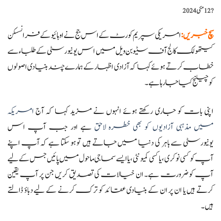
?️
12 مئی 2024
سچ خبریں
:
امریکی سپریم کورٹ کے اس جج نے اوہائیو کے فرانسسکن
کیتھولک کالج آف سٹیوبن ویل میں اس یونیورسٹی کے طلباء سے
خطاب کرتے ہوئے کہا کہ آزادی اظہار کے ہمارے چند بنیادی اصولوں
کو چیلنج کیا جا رہا ہے۔
اپنی بات کو جاری رکھتے ہوئے انہوں نے مزید کہا کہ آج
امریکہ
میں مذہبی آزادیوں کو بھی خطرہ لاحق
ہے اور جب آپ اس
یونیورسٹی سے باہر کی دنیا میں جاتے ہیں تو ہو سکتا ہے کہ آپ اپنے
آپ کو کسی نوکری، یا کسی کمیونٹی، یا ایسے سماجی ماحول میں پائیں جس کے لیے
آپ کو ضرورت ہے۔ ان خیالات کی تصدیق کریں جن پر آپ یقین
کرتے ہیں یا ان پر ان کے بنیادی عقائد کو ترک کرنے کے لیے دباؤ ڈالتے
ہیں۔