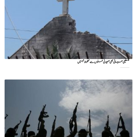
فلسطینی عیسائی بھی صہیونی حملوں سے محفوظ نہیں