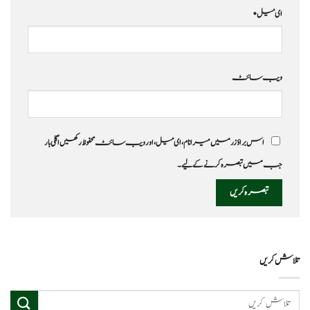
ای میل
*
ویب‌ سائٹ
اس براؤزر میں میرا نام، ای میل، اور ویب سائٹ محفوظ رکھیں اگلی بار
جب میں تبصرہ کرنے کےلیے۔
تلاش کریں