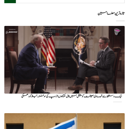
تازہ ترین مضامین
ایک دستخط سے تمہاری معیشت کو مشکل میں ڈال سکتا ہوں؛ ٹرمپ کی سوئٹزرلینڈ کو دھمکی