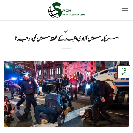
Ski
t
conten
دنیا
امریکہ میں آزادی اظہار کے تحفظ میں کمی؛ وجہ؟
12
مئی