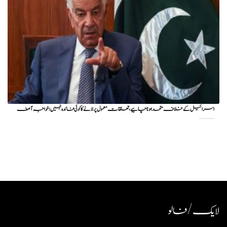
اسرائیل کے خلاف متحد ہونا چاہیے، تعلقات معمول پر لانے کا کوئی فائدہ نہیں: خواجہ آصف
لایک / فالو