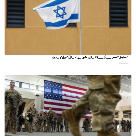
سعودی عرب ایک کاغذی شیر ہے: سابق صہیونی عہدیدار