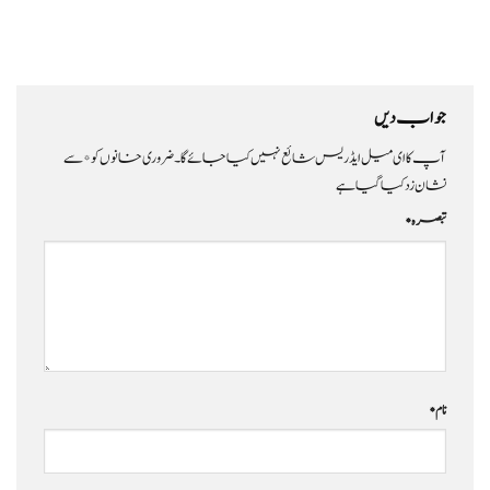
جواب دیں
آپ کا ای میل ایڈریس شائع نہیں کیا جائے گا۔
ضروری خانوں کو
*
سے
نشان زد کیا گیا ہے
تبصرہ
*
نام
*