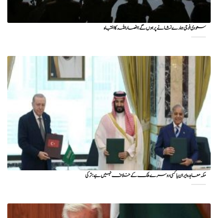
سعودی فوجی ہمارے نشانے پر ہوں گے؛ انصاراللہ کا انتباہ
مکہ معاہدہ ایران یا کسی دوسرے ملک کے خلاف نہیں ہے: ترکی