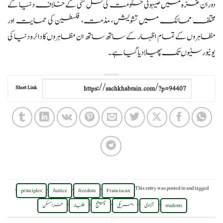
دوران غزہ میں صیہونی حکومت کی نسل کشی کے خلاف دنیا کے
مختلف ممالک میں تشویش، مذمت، فلسطین کی حمایت اور
مظاہروں کے تمام اظہار کے ساتھ ساتھ ان مظاہروں کا دائرہ دنیا کی
یونیورسٹیوں تک پھیلا دیا گیا ہے۔
Short Link
,
,
,
,
This entry was posted in
and tagged
principles
Justice
freedom
Franciscan
.
,
,
,
,
,
students
آزادی
امریکی
چیلنج
طلباء
فرانسسکن