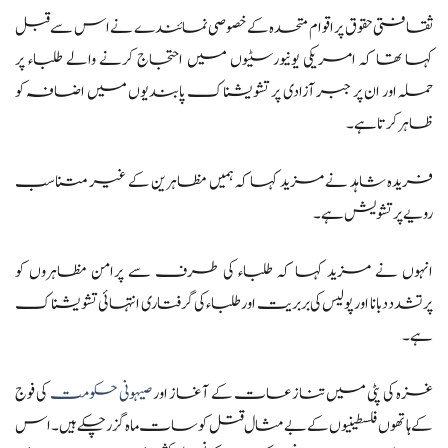
ثقافتی حقوق پر اقوام متحدہ کے خصوصی نمائندے نے اس سے قبل
کہا تھا کہ امریکی یونیورسٹیوں میں احتجاج کرنے والے طلباء پر
حملہ اور ان پر جبر آزادی پر تشویشناک پابندیوں میں اضافہ کو
ظاہر کرتا ہے۔
فریدہ شاہد نے مزید کہا کہ ہمیں مظاہرین کے غیر متناسب
رویے پر تشویش ہے۔
انہوں نے مزید کہا کہ طلباء کی طرف سے پرامن مظاہروں کو
پرتشدد دبانا اور پولیس کی بربریت اور طلباء کی گرفتاری انتہائی تشویشناک
ہے۔
غزہ کی پٹی میں تنازعات کے آغاز اور
صیہونی حکومت
کی فوج
کے ہاتھوں فلسطینیوں کے بے مثال قتل کو سات ماہ گزر چکے ہیں۔ اس