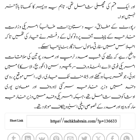
اور ایک قسم کی مچھلی شامل تھی، تاہم یہ دوپہر کا کھانا بالآخر
نہیں ہوا۔
رپورٹ کے مطابق، یہ دستاویزات غالباً امریکی وزارتِ
خارجہ کے چیف آف پروٹوکول کے دفتر نے تیار کی تھیں تاکہ
اجلاس میں سفارتی ماحول سازگار بنایا جا سکے۔
واضح رہے کہ جمعے کی شب صدر ٹرمپ اور صدر پوتین کی ملاقات
امریکی فوجی اڈے المنڈورف-ریچردسن (انکوریج، الاسکا) میں
ہوئی، جو تقریباً دو گھنٹے اور 45 منٹ تک جاری رہی۔ اس موقع پر روسی
وفد میں وزیر خارجہ سرگئی لاوروف اور معاون یوری
اوشاکوف شامل تھے، جبکہ امریکی وفد میں وزیر خارجہ
مارکو روبیو اور صدر کے خصوصی ایلچی اسٹیو ویتکاف موجود تھے۔
Short Link