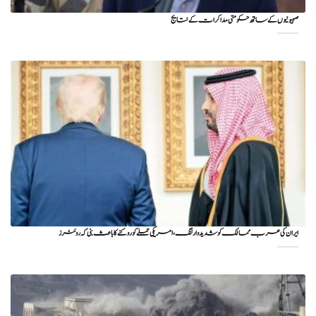
صہیونیوں کے ساتھ حکومتی مذاکرات کے نتایج
ایران کی عرب ممالک کو شدید وارننگ، امریکی حملے کو روکنے کا باعث بنی کہ روئٹرز