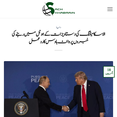
Ski
t
conten
دنیا
الاسکا میٹنگ کی دستاویزات کے ہوٹل میں رہنے کی
خبروں پر وائٹ ہاوس کا رد عمل
18
اگست