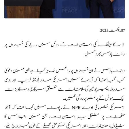
?️
18 اگست 2025
الاسکا میٹنگ کی دستاویزات کے ہوٹل میں رہنے کی خبروں پر
وائٹ ہاوس کا رد عمل
وائٹ ہاوس نے ان خبروں پر ردعمل ظاہر کیا ہے جن میں دعویٰ
کیا گیا تھا کہ آلاسکا میں امریکی صدر ڈونلڈ ٹرمپ اور روسی
صدر ولادیمیر پوتین کی ملاقات سے متعلق سرکاری دستاویزات
ایک ہوٹل کے پرنٹر پر رہ گئی تھیں۔
امریکی نشریاتی ادارے NPR نے رپورٹ میں کہا تھا کہ آٹھ
صفحات پر مشتمل یہ دستاویزات، جن میں اجلاس کا
شیڈول، مقامات، اور امریکی حکومتی عملے کے فون نمبر درج تھے،