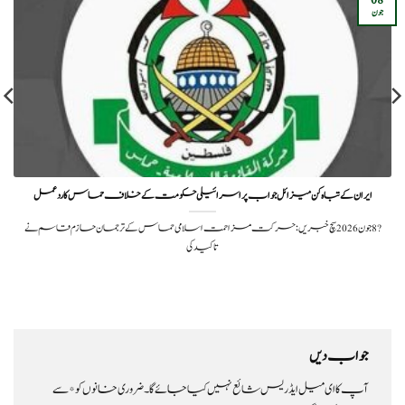
جون
ایران کے تباہ کن میزائل جواب پر اسرائیلی حکومت کے خلاف حماس کا ردعمل
?️ 8 جون 2026سچ خبریں: حرکت مزاحمت اسلامی حماس کے ترجمان حازم قاسم نے
تاکید کی
جواب دیں
آپ کا ای میل ایڈریس شائع نہیں کیا جائے گا۔
ضروری خانوں کو
*
سے