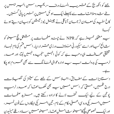
جمعے کو انکوریج کے قریب المنڈورف-ریچردسن ائیربیس پر
طے شدہ ملاقات سے پہلے ایک ہوٹل میں پرنٹر پر پائی گئیں۔
کاخ سفید کی معاون ترجمان آنا کلی نے چینل نیوزنیشن کو بیان دیتے ہوئے
کہا:
یہ مضحکہ خیز ہے کہ NPR نے چند صفحات پر مشتمل لنچ مینو کو
شائع کیا اور اسے سیکیورٹی خلاف ورزی قرار دیا۔ اس قسم کی نام نہاد
تحقیقی صحافت ہی وجہ ہے کہ کوئی انہیں سنجیدہ نہیں لیتا، اور صدر
ٹرمپ کی بدولت اب یہ ادارہ عوامی فنڈنگ سے بھی محروم ہو چکا
ہے۔
دستاویزات کے مطابق، اجلاس کے جمعے کے سیشنز کی تفصیلات
درج تھیں، حتیٰ کہ اس میں یہ بھی لکھا تھا کہ صدر ٹرمپ
پوتین کے لیے ایک تحفہ لانے کا ارادہ رکھتے ہیں۔ مزید صفحات
میں امریکی و روسی اعلیٰ حکام کے نام، تین امریکی اہلکاروں کے فون نمبر،
اور ایک خصوصی لنچ کا مینو شامل تھا۔ مینو میں سلاد، فِلے مینیون