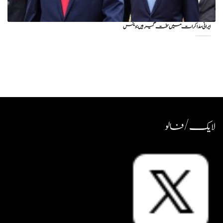
ایرانی مذاکرات میں سخت گیر ہیں: وینس
لایک / فالو