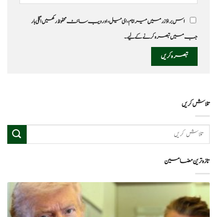
اس براؤزر میں میرا نام، ای میل، اور ویب سائٹ محفوظ رکھیں اگلی بار
جب میں تبصرہ کرنے کےلیے۔
تلاش کریں
تازہ ترین مضامین