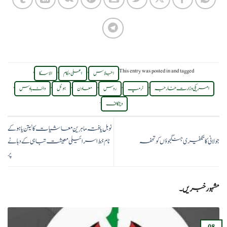
,
,
,
This entry was posted in
and tagged
اجلاس
اعلی حکام
الاسکا
,
,
,
,
,
,
امریکی وزارت خارجہ
ٹرمپ
روس
معاون
ہوٹل
وائٹ ہاوس
.
ویتکاف
نوبل یافتہ ماہرینِ معاشیات کا نیتن یاہو کے
جولانی کا تکفیری جنگجوؤں کو تحفہ
نام خط اسرائیلی معیشت تباہی کے دہانے
پر
مشہور خبریں۔
08