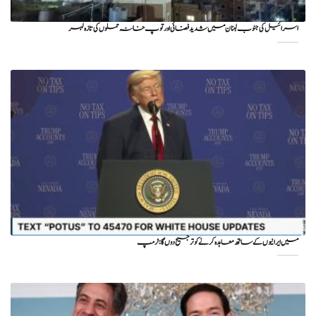
اسرائیل کی جنوب لبنان میں شدید فضائی اور توپ خانہ حملوں کی تازہ لہر
میں ایرانیوں کے ساتھ معاہدہ کرنے کو ترجیح دوں گا : ٹرمپ