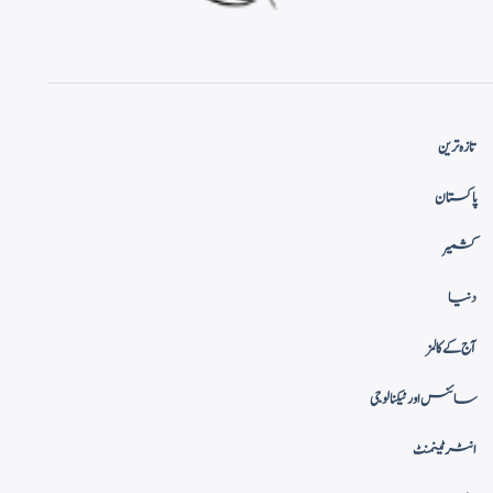
تازہ ترین
پاکستان
کشمیر
دنیا
آج کے کالمز
سائنس اور ٹیکنالوجی
انٹرٹینمنٹ