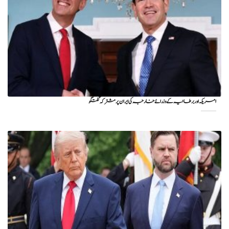
امریکہ اور برطانیہ کے وزرائے خارجہ کی ایران پر مشترکہ گفتگو