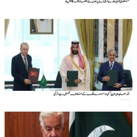
سعودی فوجی ہمارے نشانے پر ہوں گے؛ انصاراللہ کا انتباہ
مکہ معاہدہ ایران یا کسی دوسرے ملک کے خلاف نہیں ہے: ترکی