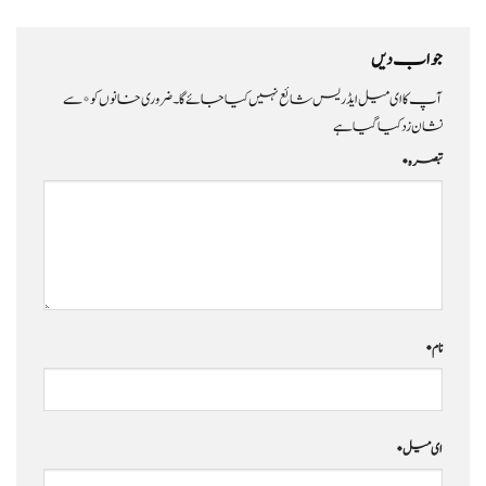
جواب دیں
آپ کا ای میل ایڈریس شائع نہیں کیا جائے گا۔
ضروری خانوں کو
*
سے
نشان زد کیا گیا ہے
تبصرہ
*
نام
*
ای میل
*