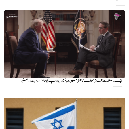
ایک دستخط سے تمہاری معیشت کو مشکل میں ڈال سکتا ہوں؛ ٹرمپ کی سوئٹزرلینڈ کو دھمکی