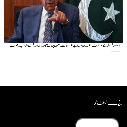
اسرائیل کے خلاف متحد ہونا چاہیے، تعلقات معمول پر لانے کا کوئی فائدہ نہیں: خواجہ آصف
لایک / فالو