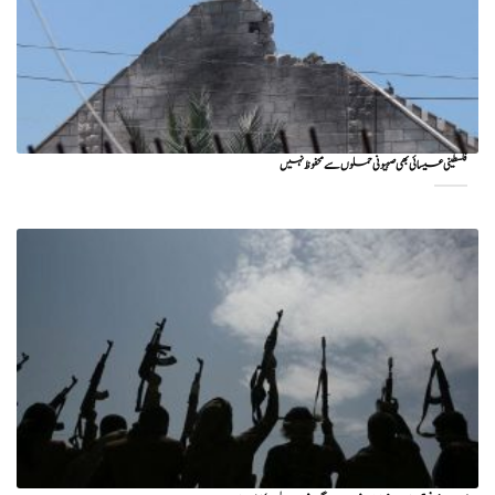
فلسطینی عیسائی بھی صہیونی حملوں سے محفوظ نہیں