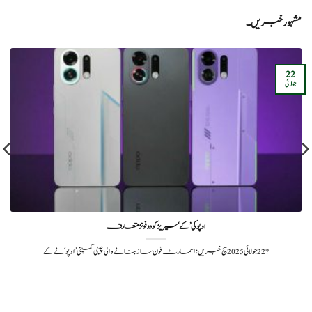
مشہور خبریں۔
22
جولائی
اوپو کی ’کے‘ سیریز کو دو فونز متعارف
?️ 22 جولائی 2025سچ خبریں: اسمارٹ فون ساز بنانے والی چینی کمپنی ’اوپو‘ نے کے