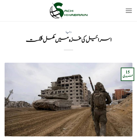
Ski
t
conten
دنیا
اسرائیل کی غزہ میں مکمل شکست
15
فروری