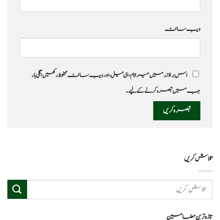
ویب‌ سائٹ
اس براؤزر میں میرا نام، ای میل، اور ویب سائٹ محفوظ رکھیں اگلی بار
جب میں تبصرہ کرنے کےلیے۔
تلاش کریں
تازہ ترین مضامین