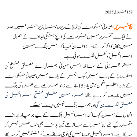
?️
15 فروری 2025
سچ خبریں
:
صیہونی حکومت کی فوج کے ریزرو جنرل ڈیزائنر جیورا ایلند
نے ایک تقریر میں حکومت کی اپنے جنگی اہداف کے حصول
میں ناکامی کا ذکر کرتے ہوئے اعلان کیا کہ اس جنگ میں
اسرائیل کو مکمل شکست ہوئی ہے۔
ستم ظریفی کے ساتھ اس صہیونی جنرل نے مطلق فتح کی
اصطلاح کے بارے میں کہا جس کے بارے میں صیہونی حکومت
کے وزیر اعظم بنجمن نیتن یاہو 15 ماہ سے زائد عرصے سے غزہ کی جنگ
میں بات کر رہے تھے:
غزہ میں مطلق فتح اسرائیل کی
مطلق شکست بن گئی
اور ہم یہ جنگ نہیں جیت سکے۔
انہوں نے مزید کہا کہ اسرائیل جنگ کے لیے جو چار اہداف
مقرر کیے تھے ان میں سے ساڑھے تین اہداف بھی حاصل نہیں کر
سکا ہے۔ اسرائیل حماس کی فوجی طاقت کو ختم نہیں کر سکا،