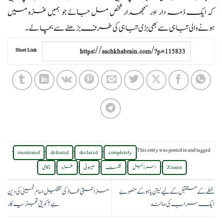
کہ ایک ذمہ دار اور سمجھدار شخص مل جائے جو ہمیں غزہ میں
ہونے والی تباہی سے بھی بڑی تباہی کی طرف بڑھنے سے بچا لے۔
Short Link
,
,
,
,
This entry was posted in
and tagged
mentioned
defeated
declared
completely
.
,
,
,
,
,
Zionist
اسرائیل
شکست
صیہونی
غزہ
ناکامی
خطے کے مستقبل کے لیے نیتن یاہو کے منصوبے
مزاحمتی محاذ کی تشکیل امام خمینی کی دین
ایک سراب کی مانند
ہے؟کویتی تجزیہ کار