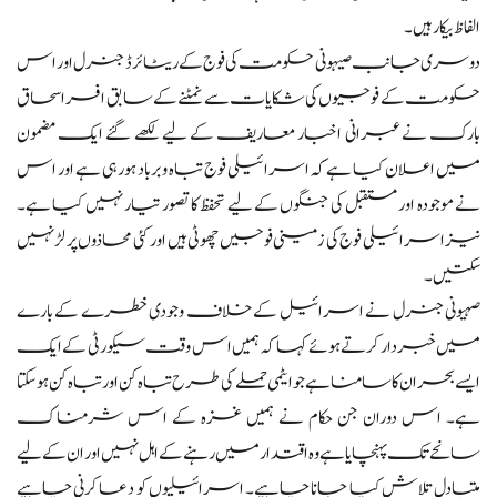
الفاظ بیکار ہیں۔
دوسری جانب صیہونی حکومت کی فوج کے ریٹائرڈ جنرل اور اس
حکومت کے فوجیوں کی شکایات سے نمٹنے کے سابق افسر اسحاق
بارک نے عبرانی اخبار معاریف کے لیے لکھے گئے ایک مضمون
میں اعلان کیا ہے کہ اسرائیلی فوج تباہ و برباد ہو رہی ہے اور اس
نے موجودہ اور مستقبل کی جنگوں کے لیے تحفظ کا تصور تیار نہیں کیا ہے۔
نیز اسرائیلی فوج کی زمینی فوجیں چھوٹی ہیں اور کئی محاذوں پر لڑ نہیں
سکتیں۔
صہیونی جنرل نے اسرائیل کے خلاف وجودی خطرے کے بارے
میں خبردار کرتے ہوئے کہا کہ ہمیں اس وقت سیکورٹی کے ایک
ایسے بحران کا سامنا ہے جو ایٹمی حملے کی طرح تباہ کن اور تباہ کن ہوسکتا
ہے۔ اس دوران جن حکام نے ہمیں غزہ کے اس شرمناک
سانحے تک پہنچایا ہے وہ اقتدار میں رہنے کے اہل نہیں اور ان کے لیے
متبادل تلاش کیا جانا چاہیے۔ اسرائیلیوں کو دعا کرنی چاہیے