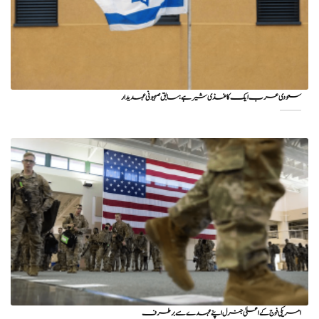
سعودی عرب ایک کاغذی شیر ہے: سابق صہیونی عہدیدار
امریکی فوج کے اعلیٰ جنرل اپنے عہدے سے برطرف