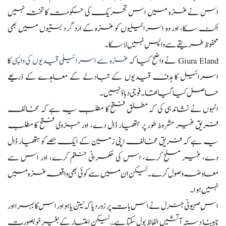
اس نے غزہ میں اس تحریک کی حکومت کا تختہ نہیں
اُلٹ سکا، اور وہ اسرائیلیوں کو غزہ کے ارد گرد بستیوں میں بھی
محفوظ طریقے سے واپس نہیں لا سکا۔
Giura Eland نے واضح کیا کہ
غزہ سے اسرائیلی قیدیوں کی واپسی
کا
اسرائیل کا ہدف قیدیوں کے تبادلے کے معاہدے کے ذریعے
حاصل کیا گیا تھا۔ فوجی دباؤ نہیں۔
انہوں نے نشاندہی کی کہ مطلق فتح کا مطلب یہ ہے کہ مخالف
فریق غیر مشروط طور پر ہتھیار ڈال دے، اور جزوی فتح کا مطلب
یہ ہے کہ فریق مخالف اپنی زمین کے ایک حصے کو ہتھیار ڈال
دے، غیر مسلح کرے، اس کی حکمرانی ختم کرے، اور اس سے
معاوضہ وصول کرے۔ لیکن ان میں سے کوئی بھی واقعہ غزہ میں
نہیں ہوا۔
اس صہیونی جنرل نے اس بات پر زور دیا کہ نیتن یاہو اور اس کا بہرا اور
نابینا دستہ آتشیں الفاظ بول سکتا ہے۔ لیکن اعتبار کے بغیر خوبصورت