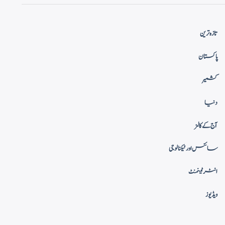
تازہ ترین
پاکستان
کشمیر
دنیا
آج کے کالمز
سائنس اور ٹیکنالوجی
انٹرٹینمنٹ
ویڈیوز