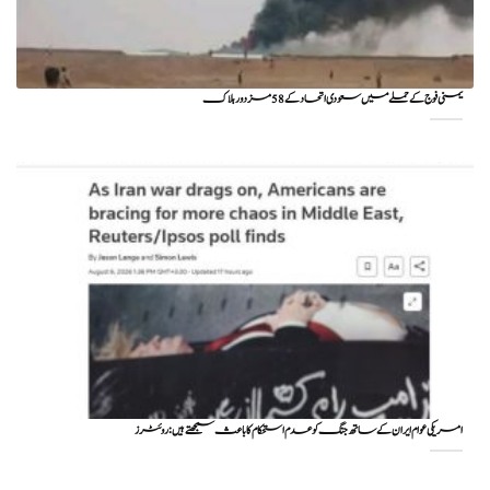
یمنی فوج کے حملے میں سعودی اتحاد کے 58 مزدور ہلاک
امریکی عوام ایران کے ساتھ جنگ کو عدم استحکام کا باعث سمجھتے ہیں: روئٹرز