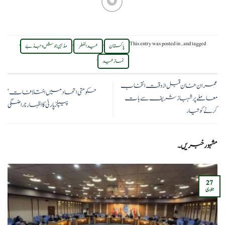
,
,
,
This entry was posted in
,
and tagged
پاکستان
عید الفطر
مذہبی جوش و جذبے
.
نماز عید
عمران خان قبل از وقت انتخاب
حکومتی اتحاد میں اختلافات‘
معاملے پر شہباز شریف سے بات
پیپلزپارٹی کا اظہار ناراضگی
کرنے کو تیار
مشہور خبریں۔
27
جنوری