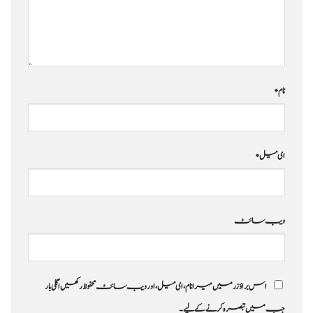
نام
*
ای میل
*
ویب‌ سائٹ
اس براؤزر میں میرا نام، ای میل، اور ویب سائٹ محفوظ رکھیں اگلی بار
جب میں تبصرہ کرنے کےلیے۔