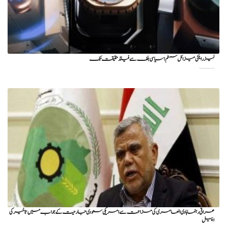
لیزر اینٹی میزائل سسٹم؛ سیاسی بلف سے فیلڈ حقیقت تک
عراقی رہنما ہادی العامری کی مزاحمت سے امریکی سعودی جارحیت کے جواب میں تاخیر کی
اپیل