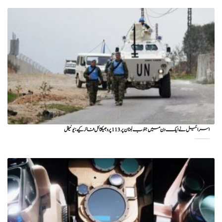
اسرائیل نے ایک دن میں جنوب لبنان پر 113 پروجیکٹائل فائر کیے: یونیفل