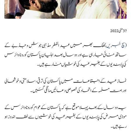
?️
3 مئی 2022
(سچ خبریں
)ملک بھر میں عید الفطر مذہبی جوش و جذبے کے
ساتھ منائی جا رہی ہے اور دو سال بعد اہلیان پاکستان کورونا وائرس
کی پابندیوں کے بغیر عید کی خوشیاں منا رہے ہیں۔
نماز عید کے اجتماعات میں پاکستان کی ترقی، سلامتی و خوشحالی
اور امت مسلمہ کے اتحاد کی خصوصی دعائیں مانگی گئیں۔
یہ دو سال کے بعد پہلا موقع ہے کہ پاکستان کے عوام کورونا وائرس کے
موذی مرض کی پابندیوں کے بغیر عید کی خوشیوں سے لطف اندوز ہو
رہے ہیں۔