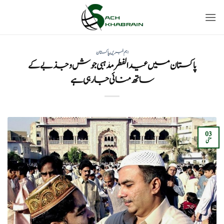
Ski
t
conten
اہم خبریں
,
پاکستان
پاکستان میں عید الفطر مذہبی جوش و جذبے کے
ساتھ منائی جا رہی ہے
03
مئی