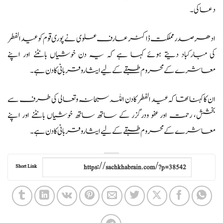
دعا کی۔
ادھر صدر مملکت ڈاکٹر عارف علوی نے پوری قوم کو عیدالفطر
کی مبارکباد دیتے ہوئے کہا ہے کہ یہ دن خوشیاں بانٹنے اور اپنے
معاشرے کے محروم طبقے کے لیے ایثاروقربانی کا دن ہے۔
ان کا کہنا تھا کہ عید الفطر کا دن اللہ سبحانہ وتعالی کی طرف سے
بخشش، رحمت اور عفو ودرگزر کے ساتھ ساتھ خوشیاں بانٹنے اور اپنے
معاشرے کے محروم طبقے کے لیے ایثاروقربانی کا دن ہے۔
Short Link