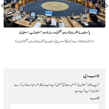
پاکستان نے اقتصادی تعاون تنظیم کی دو سالہ چیئرمین شپ سنبھال لی
?️ 27 جنوری 2026اسلام آباد (سچ خبریں) پاکستان نے اقتصادی تعاون تنظیم (ای سی او)
جواب دیں
آپ کا ای میل ایڈریس شائع نہیں کیا جائے گا۔
ضروری خانوں کو
*
سے
نشان زد کیا گیا ہے
تبصرہ
*