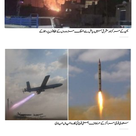
یمن کے مرکز اور مشرق میں ریاض سے منسلک مزدوروں کے ٹھکانوں پر دھماکے
سعودی فوجی مراکز کے خلاف یمنی فوج کی کارروائیاں جاری