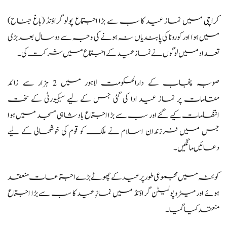
کراچی
میں نماز عید کا سب سے بڑا اجتماع پولو گراؤنڈ (باغ جناح)
میں ہوا اور کورونا کی پابندیاں نہ ہونے کی وجہ سے دو سال بعد بڑی
تعداد میں لوگوں نے نماز عید کے اجتماع میں شرکت کی۔
صوبہ پنجاب کے دارالحکومت لاہور میں 2 ہزار سے زائد
مقامات پر نماز عید ادا کی گئی جس کے لیے سیکیورٹی کے سخت
انتظامات کیے گئے اور سب سے بڑا اجتماع بادشاہی مسجد میں ہوا
جس میں فرزندان اسلام نے ملک کو قوم کی خوشحالی کے لیے
دعائیں مانگیں۔
کوئٹہ میں مجموعی طور پر عید کے چھوٹے بڑے اجتماعات منعقد
ہوئے اور میٹروپولیٹن گراؤنڈ میں نمازِ عید کا سب سے بڑا اجتماع
منعقد کیا گیا۔