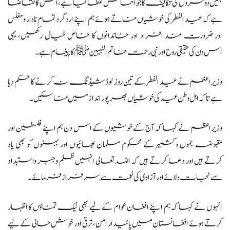
ہمیں دوسروں کی تکالیف کا جو احساس عطا کیا ہے، اس کا تقاضا
ہے کہ عید الفطر کی خوشیاں مناتے ہوئے ہم اپنے ارد گرد تمام نادار ومفلس
اور ضرورت مند افراد اور خاندانوں کا خاص خیال رکھیں، یہی
اس دن کی حقیقی روح اور نبی رحمت خاتم النبیین ﷺ کاپیغام ہے۔
وزیر اعظم نے عید الفطرکے تین روز لوڈشیڈنگ نہ کرنے کا حکم دیا
ہے تاکہ اہل وطن عید کی خوشیاں بھرپور انداز میں مناسکیں۔
وزیراعظم نے کہا کہ آج کے خوشیوں کے اس دن ہم اپنے فلسطین اور
مقبوضہ جموں وکشمیر کے محکوم مسلمان بھائیوں اور بہنوں کو بھی یاد
کرتے ہیں اور دعا کرتے ہیں کہ اللہ تعالی انہیں ظلم وجبر واستبداد
سے نجات دلائے اور آزادی کی نعمت سے سرفراز فرمائے۔
انہوں نے کہا کہ ہم اپنے افغان عوام کے لیے بھی نیک تمناؤں کا اظہار
کرتے ہوئے افغانستان میں پائیدار امن، ترقی اور خوش حالی کے لیے