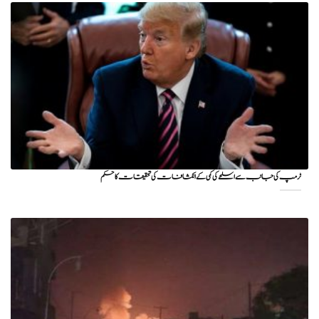
ٹرمپ کی جانب سے اسلحے کی کمی کے انکشافات کی تحقیقات کا حکم