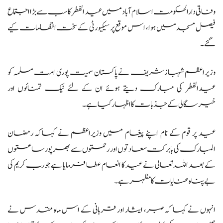
وفاقی دارالحکومت اسلام آباد میں عید الفطر کا سب سے بڑا اجتماع
فیصل مسجد میں ہوا، اس موقع پر سیکیورٹی کے سخت انتظامات کیے
گئے۔
وزیراعظم شہبازشریف نے پاکستان سمیت پوری امت مسلمہ کو
عیدالفطر کی مبارک دیتے ہوئے ان کے لئے نیک تمنائوں اور
خیرسگالی کے جذبات کا اظہار کیا ہے۔
عید پر قوم کے نام اپنے پیغام میں وزیراعظم نے کہاکہ رمضان
المبارک کی بابرکت سعادتوں اور رحمتوں سے بھرپور ساعتوں
کے بعد اللہ تعالی نے عید کا انعام عطا فرمایا ہے جو رب کریم کی
بے پناہ عنایات کا مظہر ہے۔
انہوں نے کہا کہ صبر، ایثار اور قربانی کے اس ماہ مقدس نے