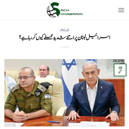
Ski
t
conten
آج کے کالمز
اسرائیل لبنان پر اتنے شدید حملے کیوں کر رہا ہے؟
10
مئی