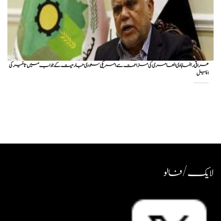
عراقی رہنما ہادی العامری کی مزاحمت سے امریکی سعودی جارحیت کے جواب میں تاخیر کی
اپیل
لایک / فالو