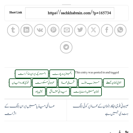
Short Link
,
,
This entry was posted in
and tagged
الجزیرہ رپورٹ
امریکہ ایران مذاکرات
,
,
,
,
,
جنوبی لبنان حملے
حزب اللہ
شمالی محاذ
صیہونی حکومت
فوجی کارروائیاں
.
,
,
لبنان میں جنایات
میدانی حقائق
نیتن یاہو
صیہونی فوجی اہلکار: لبنان کے محاذ پر کوئی جنگ
عالمی میڈیا میں ایران جنگ کے
بندی نہیں ہے
اثرات