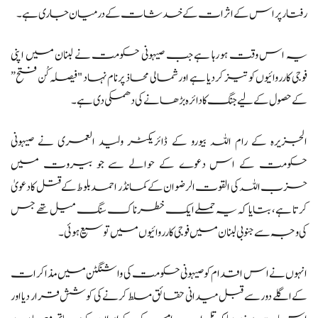
رفتار پر اس کے اثرات کے خدشات کے درمیان جاری ہے۔
یہ اس وقت ہو رہا ہے جب صیہونی حکومت نے لبنان میں اپنی
فوجی کارروائیوں کو تیز کر دیا ہے اور شمالی محاذ پر نام نہاد "فیصلہ کُن فتح”
کے حصول کے لیے جنگ کا دائرہ بڑھانے کی دھمکی دی ہے۔
الجزیرہ کے رام اللہ بیورو کے ڈائریکٹر ولید العمری نے صیہونی
حکومت کے اس دعوے کے حوالے سے جو بیروت میں
حزب اللہ کی القوت الرضوان کے کمانڈر احمد بلوط کے قتل کا دعویٰ
کرتا ہے، بتایا کہ یہ حملے ایک خطرناک سنگ میل تھے جس
کی وجہ سے جنوبی لبنان میں فوجی کارروائیوں میں توسیع ہوئی۔
انہوں نے اس اقدام کو صیہونی حکومت کی واشنگٹن میں مذاکرات
کے اگلے دور سے قبل میدانی حقائق مسلط کرنے کی کوشش قرار دیا اور