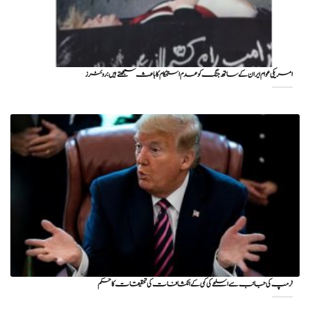
امریکی عوام ایران کے ساتھ جنگ کو عدم استحکام کا باعث سمجھتے ہیں: روئٹرز
ٹرمپ کی جانب سے اسلحے کی کمی کے انکشافات کی تحقیقات کا حکم