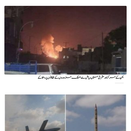
یمن کے مرکز اور مشرق میں ریاض سے منسلک مزدوروں کے ٹھکانوں پر دھماکے