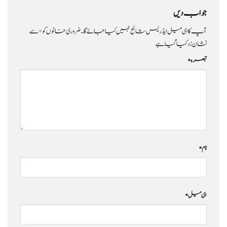
جواب دیں
آپ کا ای میل ایڈریس شائع نہیں کیا جائے گا۔
ضروری خانوں کو
*
سے
نشان زد کیا گیا ہے
تبصرہ
*
نام
*
ای میل
*