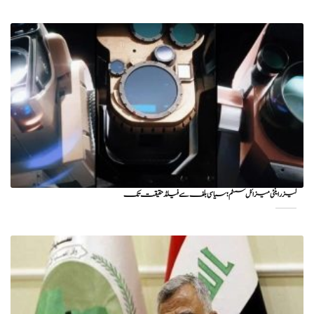
لیزر اینٹی میزائل سسٹم؛ سیاسی بلف سے فیلڈ حقیقت تک