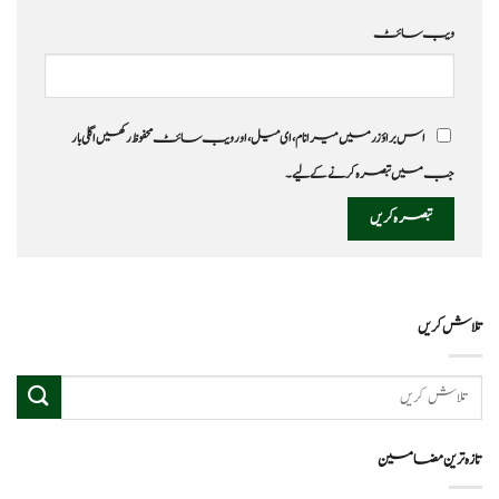
ویب‌ سائٹ
اس براؤزر میں میرا نام، ای میل، اور ویب سائٹ محفوظ رکھیں اگلی بار
جب میں تبصرہ کرنے کےلیے۔
تلاش کریں
تازہ ترین مضامین