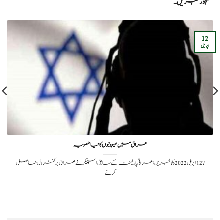
مشہور خبریں۔
12
اپریل
عراق میں صیہونیوں کا نیا منصوبہ
?️ 12 اپریل 2022سچ خبریں:عراقی پارلیمنٹ کے سابق اسپیکر نے عراق پر کنٹرول حاصل
کرنے