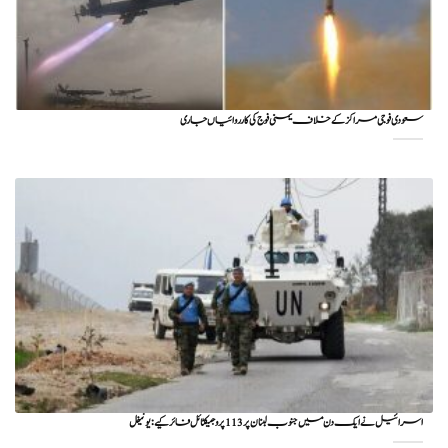
سعودی فوجی مراکز کے خلاف یمنی فوج کی کارروائیاں جاری
اسرائیل نے ایک دن میں جنوب لبنان پر 113 پروجیکٹائل فائر کیے: یونیفل