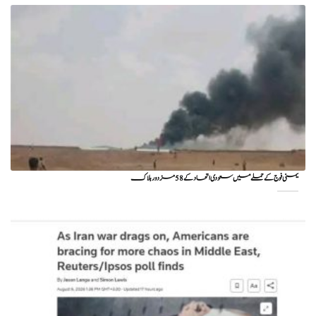
یمنی فوج کے حملے میں سعودی اتحاد کے 58 مزدور ہلاک