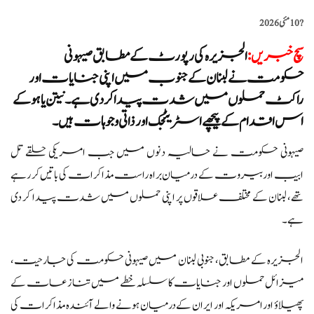
?️
10 مئی 2026
سچ خبریں
:
الجزیرہ کی رپورٹ کے مطابق صیہونی
حکومت نے لبنان کے جنوب میں اپنی جنایات اور
راکٹ حملوں میں شدت پیدا کر دی ہے۔ نیتن یاہو کے
اس اقدام کے پیچھے اسٹریٹجک اور ذاتی وجوہات ہیں۔
صیہونی حکومت نے حالیہ دنوں میں جب امریکی حلقے تل
ابیب اور بیروت کے درمیان براہ راست مذاکرات کی باتیں کر رہے
تھے، لبنان کے مختلف علاقوں پر اپنی حملوں میں شدت پیدا کر دی
ہے۔
الجزیرہ کے مطابق، جنوبی لبنان میں صیہونی حکومت کی جارحیت،
میزائل حملوں اور جنایات کا سلسلہ خطے میں تنازعات کے
پھیلاؤ اور امریکہ اور ایران کے درمیان ہونے والے آئندہ مذاکرات کی