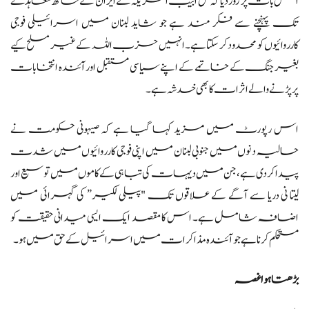
اس بات پر زور دیا کہ تل ابیب امریکہ کے ایران کے ساتھ معاہدے
تک پہنچنے سے فکر مند ہے جو شاید لبنان میں اسرائیلی فوجی
کارروائیوں کو محدود کر سکتا ہے۔ انہیں حزب اللہ کے غیر مسلح کیے
بغیر جنگ کے خاتمے کے اپنے سیاسی مستقبل اور آئندہ انتخابات
پر پڑنے والے اثرات کا بھی خدشہ ہے۔
اس رپورٹ میں مزید کہا گیا ہے کہ صیہونی حکومت نے
حالیہ دنوں میں جنوبی لبنان میں اپنی فوجی کارروائیوں میں شدت
پیدا کر دی ہے، جن میں دیہات کی تباہی کے کاموں میں توسیع اور
لیتا نی دریا سے آگے کے علاقوں تک "پیلی لکیر” کی گہرائی میں
اضافہ شامل ہے۔ اس کا مقصد ایک ایسی میدانی حقیقت کو
مستحکم کرنا ہے جو آئندہ مذاکرات میں اسرائیل کے حق میں ہو۔
بڑھتا ہوا غصہ