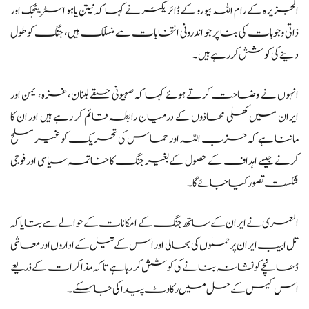
الجزیرہ کے رام اللہ بیورو کے ڈائریکٹر نے کہا کہ نیتن یاہو اسٹریٹجک اور
ذاتی وجوہات کی بنا پر جو اندرونی انتخابات سے منسلک ہیں، جنگ کو طول
دینے کی کوشش کر رہے ہیں۔
انہوں نے وضاحت کرتے ہوئے کہا کہ صہیونی حلقے لبنان، غزہ، یمن اور
ایران میں کھلی محاذوں کے درمیان رابطہ قائم کر رہے ہیں اور ان کا
ماننا ہے کہ حزب اللہ اور حماس کی تحریک کو غیر مسلح
کرنے جیسے اہداف کے حصول کے بغیر جنگ کا خاتمہ سیاسی اور فوجی
شکست تصور کیا جائے گا۔
العمری نے ایران کے ساتھ جنگ کے امکانات کے حوالے سے بتایا کہ
تل ابیب ایران پر حملوں کی بحالی اور اس کے تیل کے اداروں اور معاشی
ڈھانچے کو نشانہ بنانے کی کوشش کر رہا ہے تاکہ مذاکرات کے ذریعے
اس کیس کے حل میں رکاوٹ پیدا کی جا سکے۔