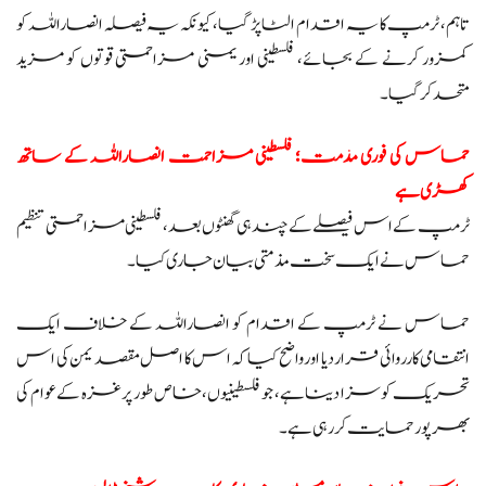
تاہم، ٹرمپ کا یہ اقدام الٹا پڑ گیا، کیونکہ یہ فیصلہ انصاراللہ کو
کمزور کرنے کے بجائے، فلسطینی اور یمنی مزاحمتی قوتوں کو مزید
متحد کر گیا۔
حماس کی فوری مذمت؛ فلسطینی مزاحمت انصاراللہ کے ساتھ
کھڑی ہے
ٹرمپ کے اس فیصلے کے چند ہی گھنٹوں بعد، فلسطینی مزاحمتی تنظیم
حماس نے ایک سخت مذمتی بیان جاری کیا۔
حماس نے ٹرمپ کے اقدام کو انصاراللہ کے خلاف ایک
انتقامی کارروائی قرار دیا اور واضح کیا کہ اس کا اصل مقصد یمن کی اس
تحریک کو سزا دینا ہے، جو فلسطینیوں، خاص طور پر غزہ کے عوام کی
بھرپور حمایت کر رہی ہے۔