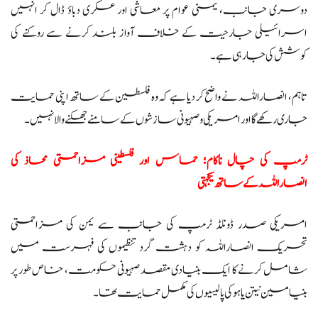
دوسری جانب، یمنی عوام پر معاشی اور عسکری دباؤ ڈال کر انہیں
اسرائیلی جارحیت کے خلاف آواز بلند کرنے سے روکنے کی
کوشش کی جا رہی ہے۔
تاہم، انصاراللہ نے واضح کر دیا ہے کہ وہ فلسطین کے ساتھ اپنی حمایت
جاری رکھے گا اور امریکی و صہیونی سازشوں کے سامنے جھکنے والا نہیں۔
ٹرمپ کی چال ناکام؛ حماس اور فلسطینی مزاحمتی محاذ کی
انصاراللہ کے ساتھ یکجہتی
امریکی صدر ڈونلڈ ٹرمپ کی جانب سے یمن کی مزاحمتی
تحریک انصاراللہ کو دہشت گرد تنظیموں کی فہرست میں
شامل کرنے کا ایک بنیادی مقصد صہیونی حکومت، خاص طور پر
بنیامین نیتن یاہو کی پالیسیوں کی مکمل حمایت تھا۔