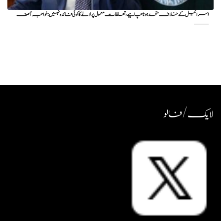
اسرائیل کے خلاف متحد ہونا چاہیے، تعلقات معمول پر لانے کا کوئی فائدہ نہیں: خواجہ آصف
لایک / فالو