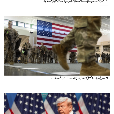
سعودی عرب ایک کاغذی شیر ہے: سابق صہیونی عہدیدار
امریکی فوج کے اعلیٰ جنرل اپنے عہدے سے برطرف