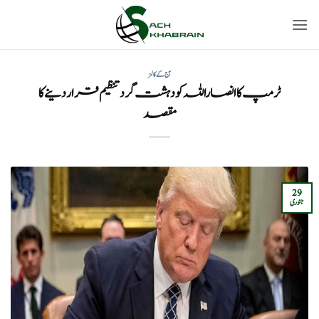
Ski
t
conten
آج کے کالمز
ٹرمپ کا انصاراللہ کو دہشت گرد تنظیم قرار دینے کا
مقصد
29
جنوری