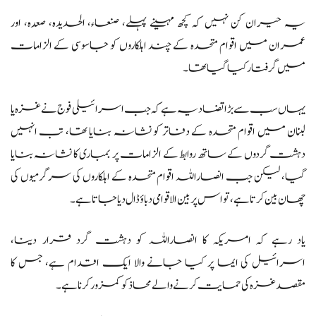
یہ حیران کن نہیں کہ کچھ مہینے پہلے، صنعاء، الحدیدہ، صعدہ، اور
عمران میں اقوام متحدہ کے چند اہلکاروں کو جاسوسی کے الزامات
میں گرفتار کیا گیا تھا۔
یہاں سب سے بڑا تضاد یہ ہے کہ جب اسرائیلی فوج نے غزہ یا
لبنان میں اقوام متحدہ کے دفاتر کو نشانہ بنایا تھا، تب انہیں
دہشت گردوں کے ساتھ روابط کے الزامات پر بمباری کا نشانہ بنایا
گیا، لیکن جب انصاراللہ اقوام متحدہ کے اہلکاروں کی سرگرمیوں کی
چھان بین کرتا ہے، تو اس پر بین الاقوامی دباؤ ڈال دیا جاتا ہے۔
یاد رہے کہ امریکہ کا انصاراللہ کو دہشت گرد قرار دینا،
اسرائیل کی ایما پر کیا جانے والا ایک اقدام ہے، جس کا
مقصد غزہ کی حمایت کرنے والے محاذ کو کمزور کرنا ہے۔