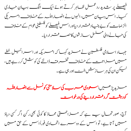
فیصلے پر شدید ردعمل ظاہر کرتے ہوئے ایک الگ بیان جاری
کیا۔ اس بیان میں، انہوں نے انصاراللہ کے خلاف امریکی
الزامات کو بے بنیاد قرار دیا اور اس فیصلے کو فلسطینی عوام کے خلاف
کی جانے والی مسلسل سازشوں کا حصہ قرار دیا۔
جہاد اسلامی فلسطین نے مزید کہا کہ امریکہ اور اسرائیل خطے
میں مزاحمت کے خلاف تفرقہ ڈالنے کی کوشش کر رہے ہیں،
لیکن ان کی ہر سازش الٹ ہو رہی ہے۔
مزید پڑھیں:
سعودی عرب کی سلامتی کونسل سے انصاراللہ
کو دہشت گرد قرار دینے کی درخواست
آج، صورتحال یہ ہے کہ مزاحمتی محاذ کا کوئی بھی رکن اگر کسی دباؤ
میں آتا ہے، تو اس کے دوسرے اتحادی فوراً اس کے حق میں