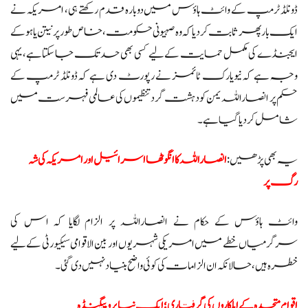
ڈونلڈ ٹرمپ کے وائٹ ہاؤس میں دوبارہ قدم رکھتے ہی، امریکہ نے
ایک بار پھر ثابت کر دیا کہ وہ صہیونی حکومت، خاص طور پر نیتن یاہو کے
ایجنڈے کی مکمل حمایت کے لیے کسی بھی حد تک جا سکتا ہے، یہی
وجہ ہے کہ نیویارک ٹائمز نے رپورٹ دی ہے کہ ڈونلڈ ٹرمپ کے
حکم پر انصاراللہ یمن کو دہشت گرد تنظیموں کی عالمی فہرست میں
شامل کر دیا گیا ہے۔
یہ بھی پڑھیں:
انصاراللہ کا انگوٹھا اسرائیل اور امریکہ کی شہ
رگ پر
وائٹ ہاؤس کے حکام نے انصاراللہ پر الزام لگایا کہ اس کی
سرگرمیاں خطے میں امریکی شہریوں اور بین الاقوامی سیکیورٹی کے لیے
خطرہ ہیں، حالانکہ ان الزامات کی کوئی واضح بنیاد نہیں دی گئی۔
اقوام متحدہ کے اہلکاروں کی گرفتاری؛ ایک نیا پروپیگنڈہ