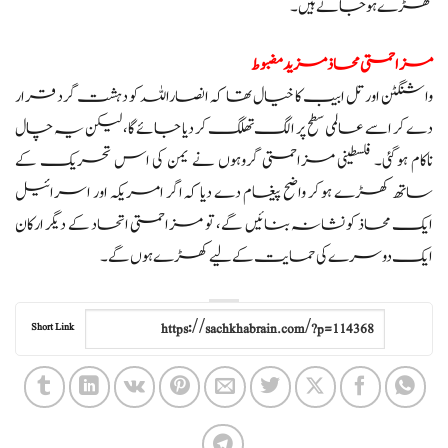
کھڑے ہو جاتے ہیں۔
مزاحمتی محاذ مزید مضبوط
واشنگٹن اور تل ابیب کا خیال تھا کہ انصاراللہ کو دہشت گرد قرار
دے کر اسے عالمی سطح پر الگ تھلگ کر دیا جائے گا، لیکن یہ چال
ناکام ہوگئی۔ فلسطینی مزاحمتی گروہوں نے یمن کی اس تحریک کے
ساتھ کھڑے ہو کر واضح پیغام دے دیا کہ اگر امریکہ اور اسرائیل
ایک محاذ کو نشانہ بنائیں گے، تو مزاحمتی اتحاد کے دیگر ارکان
ایک دوسرے کی حمایت کے لیے کھڑے ہوں گے۔
Short Link