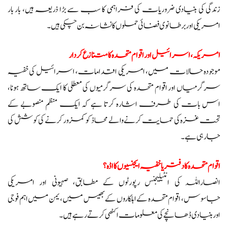
زندگی کی بنیادی ضروریات کی فراہمی کا سب سے بڑا ذریعہ ہیں، بار بار
امریکی اور برطانوی فضائی حملوں کا نشانہ بن چکی ہیں۔
امریکہ، اسرائیل اور اقوام متحدہ کا متنازع کردار
موجودہ حالات میں، امریکی اقدامات، اسرائیل کی خفیہ
سرگرمیاں اور اقوام متحدہ کی سرگرمیوں کی معطلی کا ایک ساتھ ہونا،
اس بات کی طرف اشارہ کرتا ہے کہ ایک منظم منصوبے کے
تحت غزہ کی حمایت کرنے والے محاذ کو کمزور کرنے کی کوشش کی
جا رہی ہے۔
اقوام متحدہ کا دفتر یا خفیہ ایجنسیوں کا اڈہ؟
انصاراللہ کی انٹیلیجنس رپورٹوں کے مطابق، صہیونی اور امریکی
جاسوس، اقوام متحدہ کے اہلکاروں کے بھیس میں، یمن میں اہم فوجی
اور بنیادی ڈھانچے کی معلومات اکٹھی کرتے رہے ہیں۔