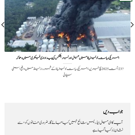
امریکی ریاست لوئیزیانا میں تیل اور لبریکنٹس کی پیداواری فیکٹری میں دھماکہ
?️ 23 اگست 2025سچ خبریں: امریکی ریاست لوئیزیانا کے شہر روزلینڈ میں واقع اسمٹی
سپلائی
جواب دیں
آپ کا ای میل ایڈریس شائع نہیں کیا جائے گا۔
ضروری خانوں کو
*
سے
نشان زد کیا گیا ہے