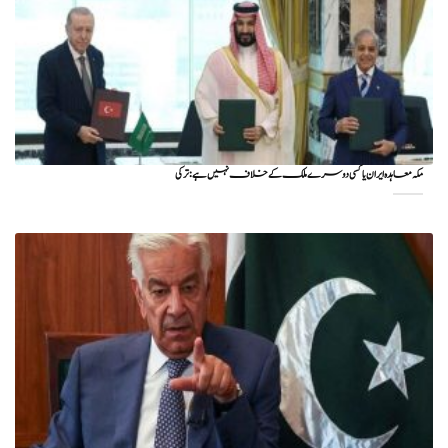
مکہ معاہدہ ایران یا کسی دوسرے ملک کے خلاف نہیں ہے: ترکی