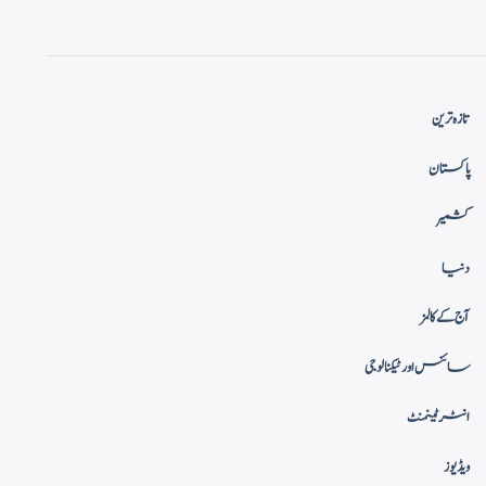
تازہ ترین
پاکستان
کشمیر
دنیا
آج کے کالمز
سائنس اور ٹیکنالوجی
انٹرٹینمنٹ
ویڈیوز