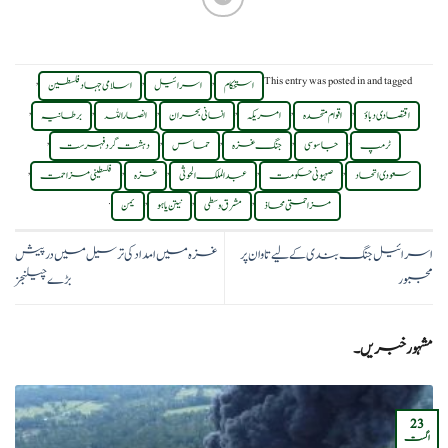
,
,
,
This entry was posted in
and tagged
استحکام
اسرائیل
اسلامی جہاد فلسطین
,
,
,
,
,
,
اقتصادی دباؤ
اقوام متحدہ
امریکہ
انسانی بحران
انصاراللہ
برطانیہ
,
,
,
,
,
ٹرمپ
جاسوسی
جنگ غزہ
حماس
دہشت گرد فہرست
,
,
,
,
,
سعودی اتحاد
صہیونی حکومت
عبدالملک الحوثی
غزہ
فلسطینی مزاحمت
.
,
,
,
مزاحمتی محاذ
مشرق وسطی
نیتن یاہو
یمن
اسرائیل جنگ بندی کے لیے تاوان پر
غزہ میں امداد کی ترسیل میں درپیش
مجبور
بڑے چیلنجز
مشہور خبریں۔
23
اگست