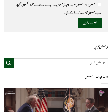
اس براؤزر میں میرا نام، ای میل، اور ویب سائٹ محفوظ رکھیں اگلی بار
جب میں تبصرہ کرنے کےلیے۔
تلاش کریں
تازہ ترین مضامین