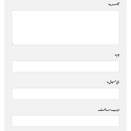
تبصرہ
*
نام
*
ای میل
*
ویب‌ سائٹ