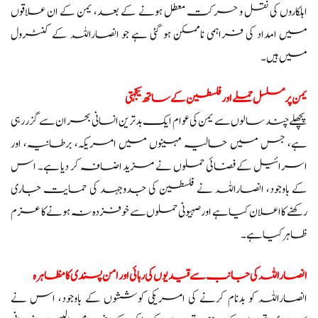
اہلکاروں کی نقل و حرکت معطل ہونے کے بعد، یمن کے ان علاقوں
میں امداد کی فراہمی ناممکن ہو گئی ہے جو انصاراللہ کے کنٹرول
میں ہیں۔
یمن پر مسلسل حملے اور فلسطین کے ساتھ یکجہتی
پچھلے چند سالوں سے یمن کی عوام ایک بدترین انسانی بحران سے گزر رہی
ہے، جس میں حالیہ مہینوں میں امریکہ، برطانیہ، اور
اسرائیل کے فضائی حملوں نے مزید اضافہ کر دیا ہے۔ اس
کے باوجود، انصاراللہ نے فلسطین کی جدوجہد کی حمایت جاری
رکھنے کا اعلان کیا ہے اور صہیونی حملوں سے خوفزدہ نہ ہونے کا عزم
ظاہر کیا ہے۔
انصاراللہ کی جانب سے قیدیوں کی رہائی اور امن پسندی کا مظاہرہ
انصاراللہ کو بدنام کرنے کی امریکی کوششوں کے باوجود، اس نے