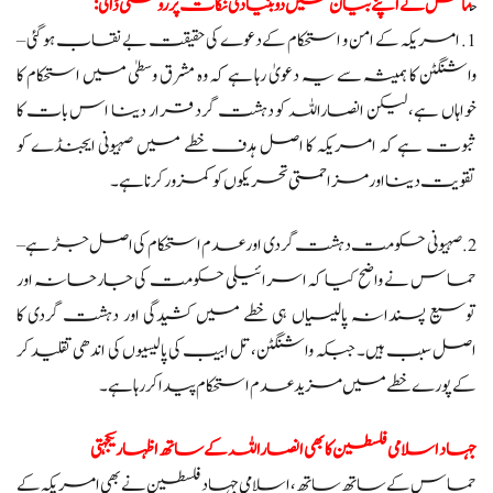
ح
ماس نے اپنے بیان میں دو بنیادی نکات پر روشنی ڈالی:
1. امریکہ کے امن و استحکام کے دعوے کی حقیقت بے نقاب ہوگئی –
واشنگٹن کا ہمیشہ سے یہ دعویٰ رہا ہے کہ وہ مشرق وسطیٰ میں استحکام کا
خواہاں ہے، لیکن انصاراللہ کو دہشت گرد قرار دینا اس بات کا
ثبوت ہے کہ امریکہ کا اصل ہدف خطے میں صہیونی ایجنڈے کو
تقویت دینا اور مزاحمتی تحریکوں کو کمزور کرنا ہے۔
2. صہیونی حکومت دہشت گردی اور عدم استحکام کی اصل جڑ ہے –
حماس نے واضح کیا کہ اسرائیلی حکومت کی جارحانہ اور
توسیع پسندانہ پالیسیاں ہی خطے میں کشیدگی اور دہشت گردی کا
اصل سبب ہیں۔ جبکہ واشنگٹن، تل ابیب کی پالیسیوں کی اندھی تقلید کر
کے پورے خطے میں مزید عدم استحکام پیدا کر رہا ہے۔
جہاد اسلامی فلسطین کا بھی انصاراللہ کے ساتھ اظہار یکجہتی
حماس کے ساتھ ساتھ، اسلامی جہاد فلسطین نے بھی امریکہ کے