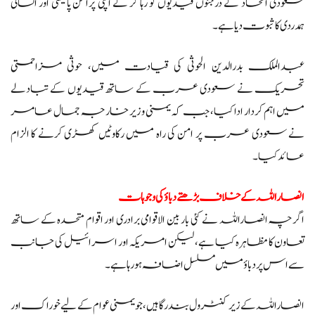
سعودی اتحاد کے درجنوں قیدیوں کو رہا کر کے اپنی پرامن پالیسی اور انسانی
ہمدردی کا ثبوت دیا ہے۔
عبدالملک بدرالدین الحوثی کی قیادت میں، حوثی مزاحمتی
تحریک نے سعودی عرب کے ساتھ قیدیوں کے تبادلے
میں اہم کردار ادا کیا، جب کہ یمنی وزیر خارجہ جمال عامر
نے سعودی عرب پر امن کی راہ میں رکاوٹیں کھڑی کرنے کا الزام
عائد کیا۔
انصاراللہ کے خلاف بڑھتے دباؤ کی وجوہات
اگرچہ انصاراللہ نے کئی بار بین الاقوامی برادری اور اقوام متحدہ کے ساتھ
تعاون کا مظاہرہ کیا ہے، لیکن امریکہ اور اسرائیل کی جانب
سے اس پر دباؤ میں مسلسل اضافہ ہو رہا ہے۔
انصاراللہ کے زیر کنٹرول بندرگاہیں، جو یمنی عوام کے لیے خوراک اور