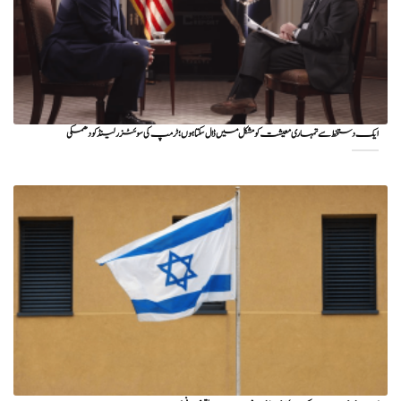
ایک دستخط سے تمہاری معیشت کو مشکل میں ڈال سکتا ہوں؛ ٹرمپ کی سوئٹزرلینڈ کو دھمکی