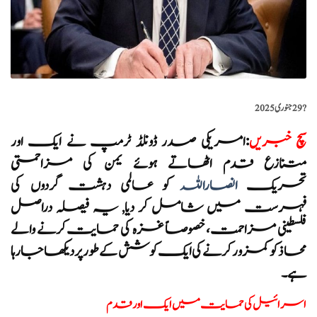
?️
29 جنوری 2025
سچ خبریں
:
امریکی صدر ڈونلڈ ٹرمپ نے ایک اور
متنازع قدم اٹھاتے ہوئے یمن کی مزاحمتی
تحریک
انصاراللہ
کو عالمی دہشت گردوں کی
فہرست میں شامل کر دیا, یہ فیصلہ دراصل
فلسطینی مزاحمت، خصوصاً غزہ کی حمایت کرنے والے
محاذ کو کمزور کرنے کی ایک کوشش کے طور پر دیکھا جا رہا
ہے۔
اسرائیل کی حمایت میں ایک اور قدم