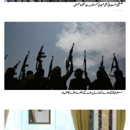
فلسطینی عیسائی بھی صہیونی حملوں سے محفوظ نہیں
سعودی فوجی ہمارے نشانے پر ہوں گے؛ انصاراللہ کا انتباہ