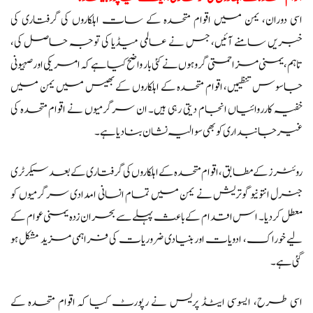
اسی دوران، یمن میں اقوام متحدہ کے سات اہلکاروں کی گرفتاری کی
خبریں سامنے آئیں، جس نے عالمی میڈیا کی توجہ حاصل کی،
تاہم، یمنی مزاحمتی گروہوں نے کئی بار واضح کیا ہے کہ امریکی اور صہیونی
جاسوس تنظیمیں، اقوام متحدہ کے اہلکاروں کے بھیس میں یمن میں
خفیہ کارروائیاں انجام دیتی رہی ہیں۔ ان سرگرمیوں نے اقوام متحدہ کی
غیر جانبداری کو بھی سوالیہ نشان بنا دیا ہے۔
روئٹرز کے مطابق، اقوام متحدہ کے اہلکاروں کی گرفتاری کے بعد سیکرٹری
جنرل انتونیو گوتریش نے یمن میں تمام انسانی امدادی سرگرمیوں کو
معطل کر دیا۔ اس اقدام کے باعث پہلے سے بحران زدہ یمنی عوام کے
لیے خوراک، ادویات اور بنیادی ضروریات کی فراہمی مزید مشکل ہو
گئی ہے۔
اسی طرح، ایسوسی ایٹڈ پریس نے رپورٹ کیا کہ اقوام متحدہ کے