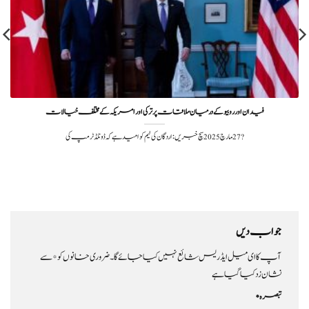
فیدان اور روبیو کے درمیان ملاقات پر ترکی اور امریکہ کے مختلف خیالات
?️ 27 مارچ 2025سچ خبریں: اردگان کی ٹیم کو امید ہے کہ ڈونلڈ ٹرمپ کی
جواب دیں
آپ کا ای میل ایڈریس شائع نہیں کیا جائے گا۔
ضروری خانوں کو
*
سے
نشان زد کیا گیا ہے
تبصرہ
*