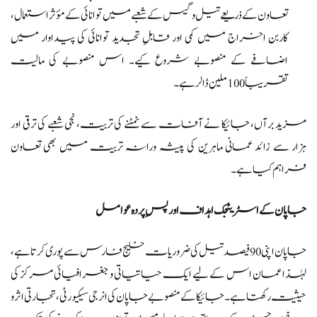
تعاون کے ذریعے تیل و گیس کے شعبے میں توانائی کے مؤثر استعمال،
کاربن اخراج میں کمی اور قابلِ تجدید توانائی کی پیداوار میں
اضافے کے منصوبے شروع کیے۔ اس منصوبے کی مالیت
تقریباً 100 ملین ڈالر ہے۔
مزید برآں، جائیکا نے آفات سے نمٹنے کی تربیت، نجی شعبے کی ترقی اور
ہزار سے زائد عمانی ماہرین کی پیشہ ورانہ تربیت میں بھی تعاون
فراہم کیا ہے۔
جاپان کے اسٹریٹجک اہداف اور پسِ پردہ عوامل
جاپان اپنی 90 فیصد تیل کی ضروریات خلیج فارس سے پوری کرتا ہے،
لہٰذا عمان اس کے لیے ایک حیاتیاتی و جغرافیائی مرکز کی
حیثیت رکھتا ہے۔ جائیکا کے منصوبے جاپان کی انرجی سیکیورٹی، تجارتی اثر و