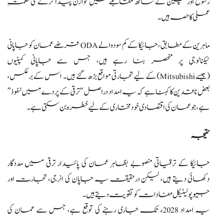
رسوخ اور چین کے ساتھ مقابلے میں توازن پیدا کرنے کی حکمتِ
عملی کا حصہ ہیں۔
ماہرین کے مطابق، جائیکا کے کم سود والے ODA قرضے عمان کو جاپانی
ٹیکنالوجی پر منحصر بنا رہے ہیں، جس سے جاپانی کمپنیوں
(جیسے Mitsubishi) کے لیے تجارتی مواقع بڑھ گئے ہیں۔ اس کے برعکس،
بعض ناقدین کا کہنا ہے کہ یہ امداد دراصل “ترقی کے پردے میں نفوذ”
ہے، جو عمان کی اقتصادی خودمختاری کے لیے خطرہ بن سکتی ہے۔
نتیجہ
جائیکا کے ترقیاتی منصوبے بظاہر عمان کی پائیدار ترقی میں مددگار
دکھائی دیتے ہیں، لیکن درحقیقت یہ جاپان کی انرجی، تجارت اور
جیوپولیٹیکل مفادات کو تقویت دیتے ہیں۔
یہ امداد 2028ء تک جاری رہنے کی توقع ہے، جس سے عمان کی