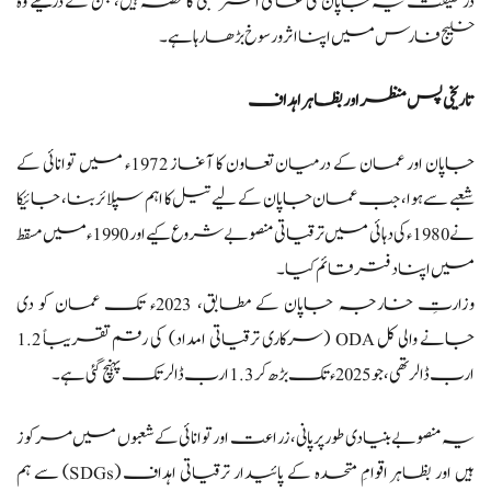
درحقیقت یہ جاپان کی عالمی اسٹریٹجی کا حصہ ہیں، جن کے ذریعے وہ
خلیج فارس میں اپنا اثر و رسوخ بڑھا رہا ہے۔
تاریخی پس منظر اور بظاہر اہداف
جاپان اور عمان کے درمیان تعاون کا آغاز 1972ء میں توانائی کے
شعبے سے ہوا، جب عمان جاپان کے لیے تیل کا اہم سپلائر بنا، جائیکا
نے 1980ء کی دہائی میں ترقیاتی منصوبے شروع کیے اور 1990ء میں مسقط
میں اپنا دفتر قائم کیا۔
وزارتِ خارجہ جاپان کے مطابق، 2023ء تک عمان کو دی
جانے والی کل ODA (سرکاری ترقیاتی امداد) کی رقم تقریباً 1.2
ارب ڈالر تھی، جو 2025ء تک بڑھ کر 1.3 ارب ڈالر تک پہنچ گئی ہے۔
یہ منصوبے بنیادی طور پر پانی، زراعت اور توانائی کے شعبوں میں مرکوز
ہیں اور بظاہر اقوامِ متحدہ کے پائیدار ترقیاتی اہداف (SDGs) سے ہم