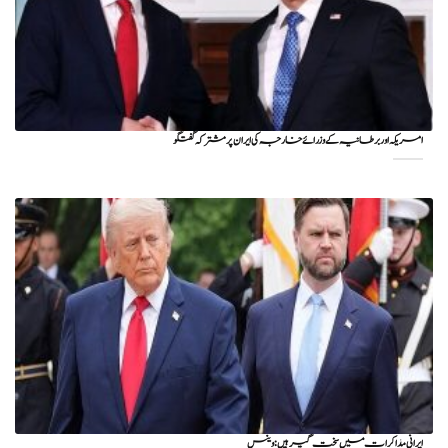
امریکہ اور برطانیہ کے وزرائے خارجہ کی ایران پر مشترکہ گفتگو
ایرانی مذاکرات میں سخت گیر ہیں: وینس