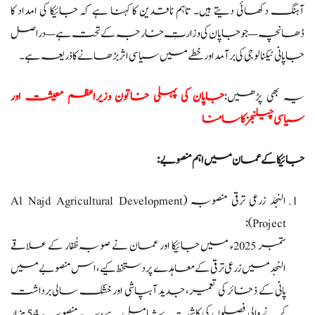
آہنگ دکھائی دیتے ہیں۔ تاہم ناقدین کا کہنا ہے کہ جائیکا کی امداد کا
ڈھانچہ — جو جاپان کی وزارتِ خارجہ کے تحت ہے — دراصل
جاپانی ٹیکنالوجی کی برآمد اور خطے میں سیاسی اثر بڑھانے کا ذریعہ ہے۔
یہ بھی پڑھیں:
جاپان کی پہلی خاتون وزیراعظم معیشت اور
سیاسی چیلنجز کا سامنا
جائیکا کے عمان میں اہم منصوبے:
النجَد زرعی ترقی منصوبہ (Al Najd Agricultural Development
Project):
ستمبر 2025ء میں جائیکا اور عمان نے صوبہ ظُفار کے علاقے
النجد میں زرعی ترقی کے معاہدے پر دستخط کیے،اس منصوبے میں
پانی کے ذخائر کی تعمیر، جدید آبپاشی اور خشک سالی برداشت
کرنے والی فصلوں کی کاشت شامل ہے،یہ منصوبہ 54 ہزار