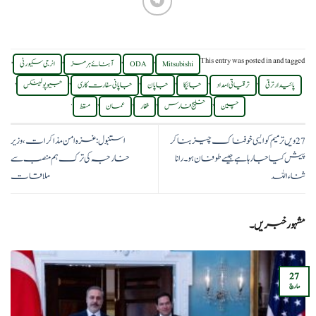
,
,
,
,
This entry was posted in
and tagged
Mitsubishi
ODA
آبنائے ہرمز
انرجی سکیورٹی
,
,
,
,
,
,
پائیدار ترقی
ترقیاتی امداد
جائیکا
جاپان
جاپانی سفارت کاری
جیوپولیٹکس
.
,
,
,
,
چین
خلیج فارس
ظفار
عمان
مسقط
27ویں ترمیم کو ایسی خوفناک چیز بنا کر
استنبول: غزہ امن مذاکرات، وزیر
پیش کیا جا رہا ہے جیسے طوفان ہو۔ رانا
خارجہ کی ترک ہم منصب سے
ثناءاللہ
ملاقات
مشہور خبریں۔
27
مارچ