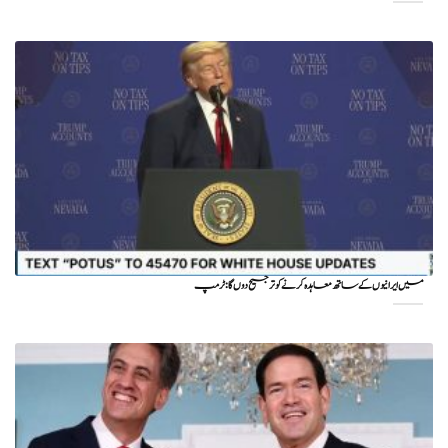
میں ایرانیوں کے ساتھ معاہدہ کرنے کو ترجیح دوں گا : ٹرمپ