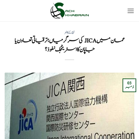
Ski
t
conten
آج کے کالمز
عمان میں JICA کی سرگرمیاں؛ ترقیاتی تعاون یا
جاپان کا اسٹریٹجک نفوذ؟
03
نومبر