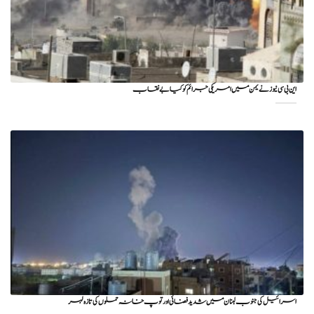
این بی سی نیوز نے یمن میں امریکی جرائم کو کیا بے نقاب
اسرائیل کی جنوب لبنان میں شدید فضائی اور توپ خانہ حملوں کی تازہ لہر