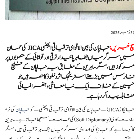
?️
3 نومبر 2025
سچ خبریں
:
جاپان کی بین الاقوامی ترقیاتی ایجنسی JICA کی عمان
میں سرگرمیاں بظاہر پائیدار ترقی اور توانائی کے منصوبوں پر
مرکوز ہیں، مگر ماہرین کے مطابق یہ جاپان کے خلیج
فارس میں بڑھتے اسٹریٹجک اثر و نفوذ کا حصہ ہیں جو
چین کے خلاف ایک نیا معاشی و جغرافیائی
مقابلہ پیدا کر رہا ہے۔
جائیکا (JICA) — جاپان کی بین الاقوامی ترقیاتی ایجنسی — کو
جاپان
کی نرم
سفارت کاری (Soft Diplomacy) کی علامت سمجھا جاتا ہے۔ ماہرین
کا کہنا ہے کہ جائیکا کی امدادی سرگرمیاں بظاہر ترقیاتی ہیں، مگر