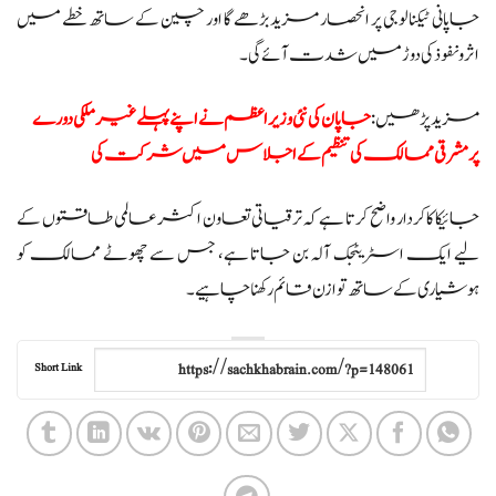
جاپانی ٹیکنالوجی پر انحصار مزید بڑھے گا اور چین کے ساتھ خطے میں
اثر و نفوذ کی دوڑ میں شدت آئے گی۔
مزید پڑھیں:
جاپان کی نئی وزیراعظم نے اپنے پہلے غیرملکی دورے
پرمشرقی ممالک کی تنظیم کے اجلاس میں شرکت کی
جائیکا کا کردار واضح کرتا ہے کہ ترقیاتی تعاون اکثر عالمی طاقتوں کے
لیے ایک اسٹریٹجک آلہ بن جاتا ہے، جس سے چھوٹے ممالک کو
ہوشیاری کے ساتھ توازن قائم رکھنا چاہیے۔
Short Link