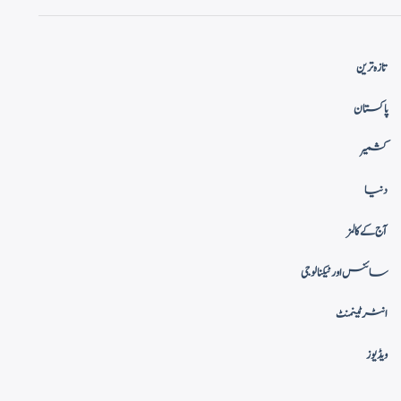
تازہ ترین
پاکستان
کشمیر
دنیا
آج کے کالمز
سائنس اور ٹیکنالوجی
انٹرٹینمنٹ
ویڈیوز