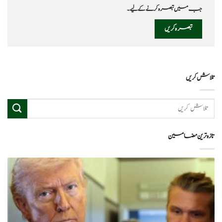
جب میں تبصرہ کرنے کےلیے۔
تلاش کریں
تازہ ترین مضامین