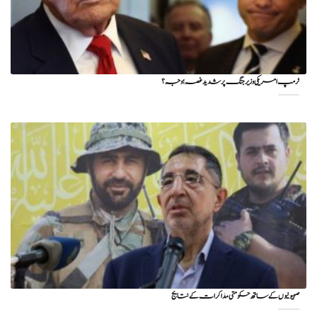
ٹرمپ امریکی وزیر جنگ پر شدید غصہ؛ وجہ ؟
صہیونیوں کے ساتھ حکومتی مذاکرات کے نتایج