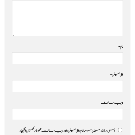
نام
*
ای میل
*
ویب‌ سائٹ
اس براؤزر میں میرا نام، ای میل، اور ویب سائٹ محفوظ رکھیں اگلی بار