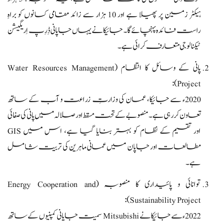
ہیکٹر زمین پر پھیلا ہے اور 10 ہزار سے زائد مقامی کسانوں کو براہِ
راست فائدہ پہنچائے گا۔ جائیکا نے یہاں جاپانی ڈِرِپ اِریگیشن
ٹیکنالوجی متعارف کرائی ہے۔
پانی کے وسائل کا انتظام (Water Resources Management
Project):
2020ء سے جائیکا، عمان کی وزارتِ زراعت و آب کے ساتھ
تعاون کر رہی ہے۔ منصوبے کے تحت مسقط اور صلالہ میں پانی کی صفائی
اور تقسیم کے نظام کو بہتر بنایا گیا ہے، اس میں GIS
مطالعات اور جاپان میں عمانی ماہرین کی تربیت شامل
ہے۔
توانائی و پائیداری کا منصوبہ (Energy Cooperation and
Sustainability Project):
2022ء سے جائیکا نے Mitsubishi سمیت جاپانی کمپنیوں کے ساتھ