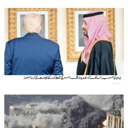
ایران کی عرب ممالک کو شدید وارننگ، امریکی حملے کو روکنے کا باعث بنی کہ روئٹرز