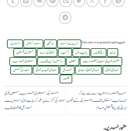
,
,
,
,
This entry was posted in
and tagged
آبنائے ہرمز
ابوظہبی
اسرائیل
امریکہ
,
,
,
,
,
,
ایران
برقی گاڑیاں
پائپ لائن
ترکیہ
توانائی کی رسد
تیل کی قیمتیں
,
,
,
,
جغرافیائی سیاسی خطرات
چین
روس یوکرین جنگ
سعودی عرب
,
,
,
,
,
عالمی توانائی
عالمی توانائی منڈی
عراق
قابل تجدید توانائی
قدرتی گیس
.
قطر
مسافر بردار طیارے سے لے کر
امریکہ سعودی عرب میں فوجی
میناب اسکول تک؛ امریکہ کے ہاتھوں
موجودگی کم کرنے پر غور کر رہا ہے؛ وال اسٹریٹ
ایرانی بچوں کا قتل عام
جرنل کا انکشاف
مشہور خبریں۔