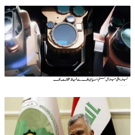
لیزر اینٹی میزائل سسٹم؛ سیاسی بلف سے فیلڈ حقیقت تک