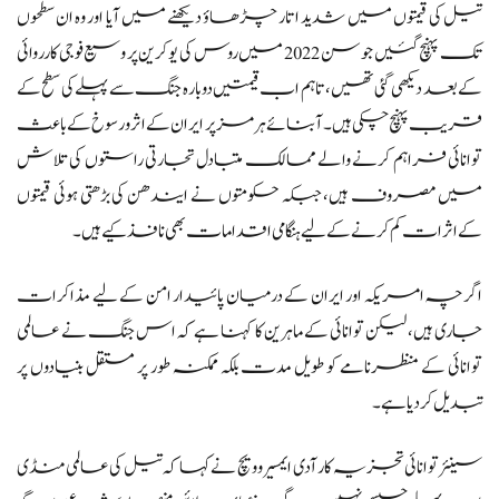
تیل کی قیمتوں میں شدید اتار چڑھاؤ دیکھنے میں آیا اور وہ ان سطحوں
تک پہنچ گئیں جو سن 2022 میں روس کی یوکرین پر وسیع فوجی کارروائی
کے بعد دیکھی گئی تھیں، تاہم اب قیمتیں دوبارہ جنگ سے پہلے کی سطح کے
قریب پہنچ چکی ہیں۔ آبنائے ہرمز پر ایران کے اثر و رسوخ کے باعث
توانائی فراہم کرنے والے ممالک متبادل تجارتی راستوں کی تلاش
میں مصروف ہیں، جبکہ حکومتوں نے ایندھن کی بڑھتی ہوئی قیمتوں
کے اثرات کم کرنے کے لیے ہنگامی اقدامات بھی نافذ کیے ہیں۔
اگرچہ امریکہ اور ایران کے درمیان پائیدار امن کے لیے مذاکرات
جاری ہیں، لیکن توانائی کے ماہرین کا کہنا ہے کہ اس جنگ نے عالمی
توانائی کے منظرنامے کو طویل مدت بلکہ ممکنہ طور پر مستقل بنیادوں پر
تبدیل کر دیا ہے۔
سینئر توانائی تجزیہ کار آدی ایمسیروویچ نے کہا کہ تیل کی عالمی منڈی