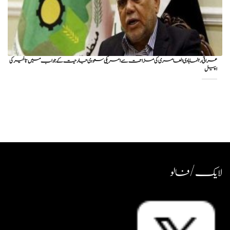
عراقی رہنما ہادی العامری کی مزاحمت سے امریکی سعودی جارحیت کے جواب میں تاخیر کی
اپیل
لایک / فالو