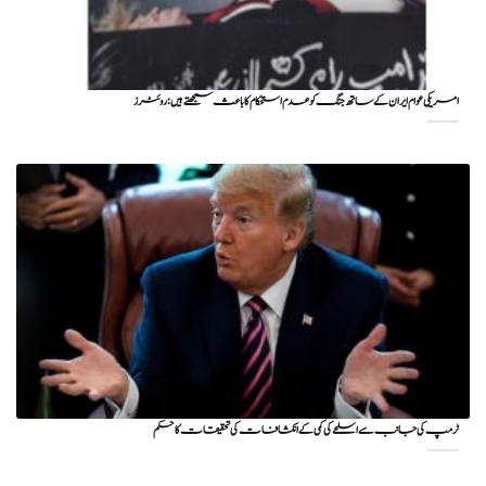
امریکی عوام ایران کے ساتھ جنگ کو عدم استحکام کا باعث سمجھتے ہیں: روئٹرز
ٹرمپ کی جانب سے اسلحے کی کمی کے انکشافات کی تحقیقات کا حکم