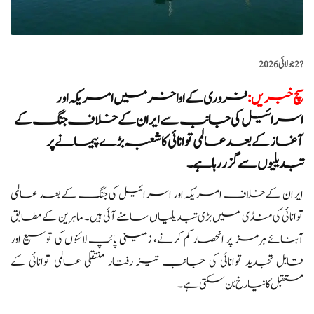
?️
2 جولائی 2026
سچ خبریں
:
فروری کے اواخر میں امریکہ اور
اسرائیل کی جانب سے ایران کے خلاف جنگ کے
آغاز کے بعد عالمی توانائی کا شعبہ بڑے پیمانے پر
تبدیلیوں سے گزر رہا ہے۔
ایران کے خلاف امریکہ اور اسرائیل کی جنگ کے بعد عالمی
توانائی کی منڈی میں بڑی تبدیلیاں سامنے آئی ہیں۔ ماہرین کے مطابق
آبنائے ہرمز پر انحصار کم کرنے، زمینی پائپ لائنوں کی توسیع اور
قابل تجدید توانائی کی جانب تیز رفتار منتقلی عالمی توانائی کے
مستقبل کا نیا رخ بن سکتی ہے۔