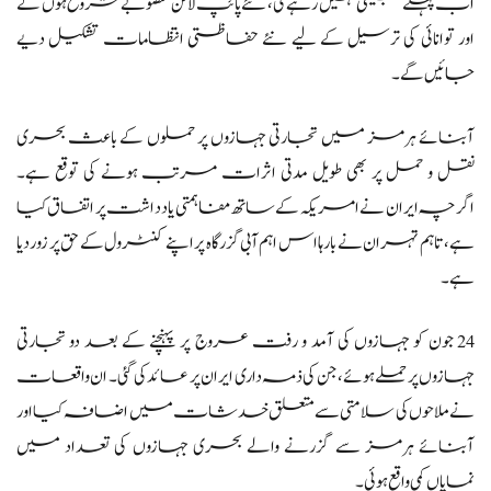
اب پہلے جیسی نہیں رہے گی، نئے پائپ لائن منصوبے شروع ہوں گے
اور توانائی کی ترسیل کے لیے نئے حفاظتی انتظامات تشکیل دیے
جائیں گے۔
آبنائے ہرمز میں تجارتی جہازوں پر حملوں کے باعث بحری
نقل و حمل پر بھی طویل مدتی اثرات مرتب ہونے کی توقع ہے۔
اگرچہ ایران نے امریکہ کے ساتھ مفاہمتی یادداشت پر اتفاق کیا
ہے، تاہم تہران نے بارہا اس اہم آبی گزرگاہ پر اپنے کنٹرول کے حق پر زور دیا
ہے۔
24 جون کو جہازوں کی آمد و رفت عروج پر پہنچنے کے بعد دو تجارتی
جہازوں پر حملے ہوئے، جن کی ذمہ داری ایران پر عائد کی گئی۔ ان واقعات
نے ملاحوں کی سلامتی سے متعلق خدشات میں اضافہ کیا اور
آبنائے ہرمز سے گزرنے والے بحری جہازوں کی تعداد میں
نمایاں کمی واقع ہوئی۔