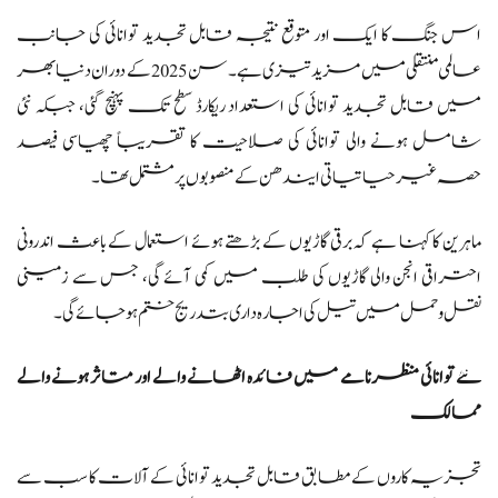
اس جنگ کا ایک اور متوقع نتیجہ قابل تجدید توانائی کی جانب
عالمی منتقلی میں مزید تیزی ہے۔ سن 2025 کے دوران دنیا بھر
میں قابل تجدید توانائی کی استعداد ریکارڈ سطح تک پہنچ گئی، جبکہ نئی
شامل ہونے والی توانائی کی صلاحیت کا تقریباً چھیاسی فیصد
حصہ غیر حیاتیاتی ایندھن کے منصوبوں پر مشتمل تھا۔
ماہرین کا کہنا ہے کہ برقی گاڑیوں کے بڑھتے ہوئے استعمال کے باعث اندرونی
احتراقی انجن والی گاڑیوں کی طلب میں کمی آئے گی، جس سے زمینی
نقل و حمل میں تیل کی اجارہ داری بتدریج ختم ہو جائے گی۔
نئے توانائی منظرنامے میں فائدہ اٹھانے والے اور متاثر ہونے والے
ممالک
تجزیہ کاروں کے مطابق قابل تجدید توانائی کے آلات کا سب سے