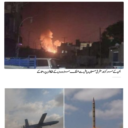
یمن کے مرکز اور مشرق میں ریاض سے منسلک مزدوروں کے ٹھکانوں پر دھماکے