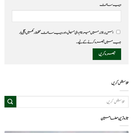
ویب‌ سائٹ
اس براؤزر میں میرا نام، ای میل، اور ویب سائٹ محفوظ رکھیں اگلی بار
جب میں تبصرہ کرنے کےلیے۔
تلاش کریں
تازہ ترین مضامین