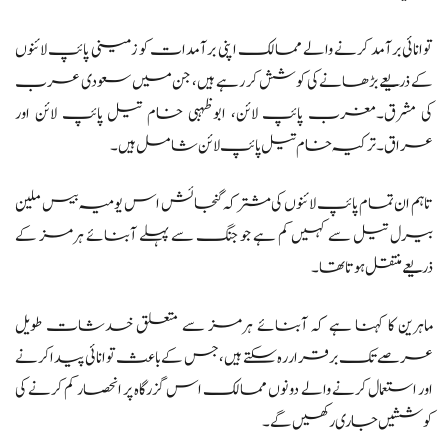
توانائی برآمد کرنے والے ممالک اپنی برآمدات کو زمینی پائپ لائنوں
کے ذریعے بڑھانے کی کوشش کر رہے ہیں، جن میں سعودی عرب
کی مشرق۔مغرب پائپ لائن، ابوظہبی خام تیل پائپ لائن اور
عراق۔ترکیہ خام تیل پائپ لائن شامل ہیں۔
تاہم ان تمام پائپ لائنوں کی مشترکہ گنجائش اس یومیہ بیس ملین
بیرل تیل سے کہیں کم ہے جو جنگ سے پہلے آبنائے ہرمز کے
ذریعے منتقل ہوتا تھا۔
ماہرین کا کہنا ہے کہ آبنائے ہرمز سے متعلق خدشات طویل
عرصے تک برقرار رہ سکتے ہیں، جس کے باعث توانائی پیدا کرنے
اور استعمال کرنے والے دونوں ممالک اس گزرگاہ پر انحصار کم کرنے کی
کوششیں جاری رکھیں گے۔