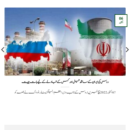
06
اکتوبر
روس کی ایران کے ساتھ تیل اور گیس کے تبادلے کے لیے بات چیت
?️ 6 اکتوبر 2022سچ خبریں: روس کے نائب وزیر اعظم الیگزینڈر نوواک نے جمعہ کو