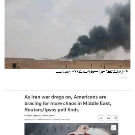
یمنی فوج کے حملے میں سعودی اتحاد کے 58 مزدور ہلاک