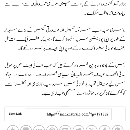
بڑا برآمد کنندہ ہونے کے باعث چین عالمی تبدیلیوں سے سب سے
زیادہ فائدہ اٹھا سکتا ہے۔
دوسری جانب امریکہ تیل اور قدرتی گیس کے بڑے سپلائر
کے طور پر اپنی پوزیشن مزید مضبوط کرے گا، جبکہ قطر ایک قابل
اعتماد توانائی شراکت دار کے طور پر اپنی اہمیت برقرار رکھے گا۔
اس کے باوجود ماہرین خبردار کرتے ہیں کہ حیاتیاتی ایندھن پر طویل
مدتی انحصار ہمیشہ جغرافیائی سیاسی خطرات سے وابستہ رہے گا،
اس لیے قابل تجدید توانائی میں سرمایہ کاری ہی ان خطرات
کو کم کرنے کا ناگزیر اور مؤثر راستہ سمجھی جا رہی ہے۔
Short Link