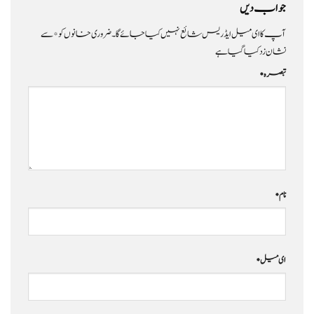
جواب دیں
آپ کا ای میل ایڈریس شائع نہیں کیا جائے گا۔
ضروری خانوں کو
*
سے
نشان زد کیا گیا ہے
تبصرہ
*
نام
*
ای میل
*