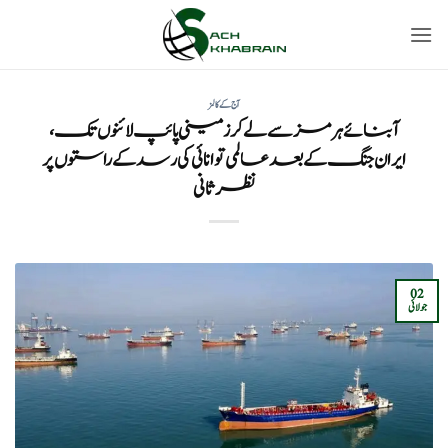
Ski
t
conten
آج کے کالمز
آبنائے ہرمز سے لے کر زمینی پائپ لائنوں تک،
ایران جنگ کے بعد عالمی توانائی کی رسد کے راستوں پر
نظرثانی
02
جولائی