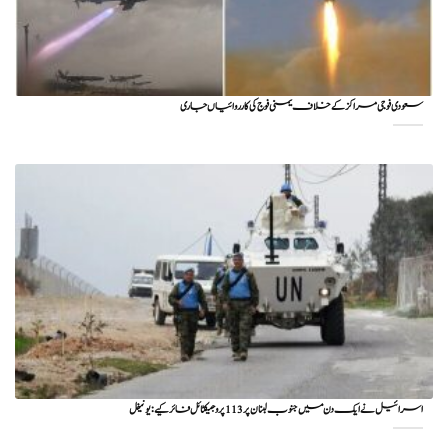
سعودی فوجی مراکز کے خلاف یمنی فوج کی کارروائیاں جاری
اسرائیل نے ایک دن میں جنوب لبنان پر 113 پروجیکٹائل فائر کیے: یونیفل