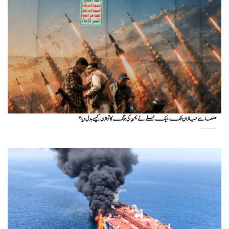
صنعا سے جازان تک، ایک حملے نے یمن کی جنگ کا توازن کیسے بدل دیا؟