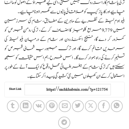
ترکی یا شام کا راستہ روک نہیں سکتی، اسی لیے گھیراؤ کے اصول کو ماننا
چاہیے اور کارپاز کیپ کو علاقائی پانیوں سے گھرا ہونا چاہیے۔
بلیو ہوم لینڈ کے نظریے کے ماہرین کے مطابق، شام کی سرزمین
میں 9,779 مربع کلومیٹر کا اضافہ کر کے، ترکی رومن قبرص کو
کمزور کر دے گا، خلیج اسکنڈرون اور شام کے درمیان بلیو لینڈ کی
سرحدیں قائم کرے گا، اور ترک جمہوریہ شمالی قبرص کو
تسلیم کرنے کی راہ ہموار کرے گا۔ اس طرح، ہم اس حقیقت کو سمجھ
سکتے ہیں کہ ترکی شام کے جغرافیائی محل وقوع کو ایک آلے کے طور پر
استعمال کر کے ان کھیلوں میں نئی کشیدگی پیدا کر سکتا ہے۔
Short Link