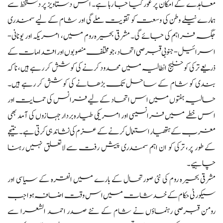
معاہدے کے امکان پر غور کیا جا رہا ہے۔ اس دستاویز پر دستخط سے
ہمارے نیلے وطن کی وسعت کو تقویت ملے گی اور شام کے لیے سمندری
جگہ فراہم کی جائے گی۔ مشرقی بحیرہ روم میں، امریکہ اور یونانی-
اسرائیل-جنوبی قبرصی اتحاد، جو مختلف منصوبوں اور اقدامات کے
ذریعے ترکی کو خلیج انطالیہ میں محدود کرنے کی کوشش کر رہے ہیں، ناکہ
بندی کو شام کے ساحل تک بڑھانے کی کوشش کر رہے ہیں۔
حالیہ ہفتوں میں اس اتحاد کے لیے فرانس کی حمایت اور
اس خطے میں فرانسیسی اور امریکی طیارہ بردار جہازوں کی آمد بھی
مغرب کے ہتھیار استعمال کرنے کے عزم کی نشاندہی کرتی ہے۔ نتیجے
کے طور پر، ترکی کو ان اہم سمندری پیش رفت سے لاتعلق نہیں رہنا
چاہیے۔
مشرقی بحیرہ روم کی نئی صورتحال کے بارے میں انقرہ کے سیاسی اور
سیکورٹی حکام کے خدشات میں اس وقت اضافہ ہوا جب
رومن قبرصی رہنماؤں نے شام کے نئے صدر احمد الشعرا سے