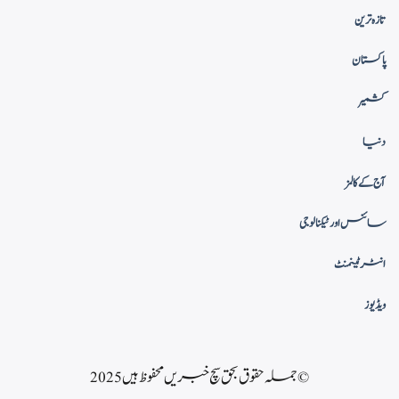
تازہ ترین
پاکستان
کشمیر
دنیا
آج کے کالمز
سائنس اور ٹیکنالوجی
انٹرٹینمنٹ
ویڈیوز
© جملہ حقوق بحق سچ خبریں محفوظ ہیں 2025