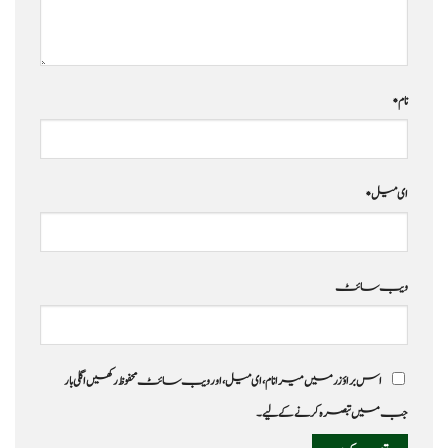
نام
*
ای میل
*
ویب‌ سائٹ
اس براؤزر میں میرا نام، ای میل، اور ویب سائٹ محفوظ رکھیں اگلی بار
جب میں تبصرہ کرنے کےلیے۔