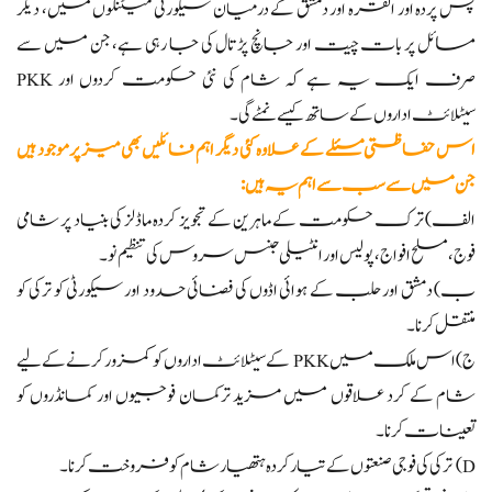
پس پردہ اور انقرہ اور دمشق کے درمیان سیکورٹی میٹنگوں میں، دیگر
مسائل پر بات چیت اور جانچ پڑتال کی جا رہی ہے، جن میں سے
صرف ایک یہ ہے کہ شام کی نئی حکومت کردوں اور PKK
سیٹلائٹ اداروں کے ساتھ کیسے نمٹے گی۔
اس حفاظتی مسئلے کے علاوہ کئی دیگر اہم فائلیں بھی میز پر موجود ہیں
جن میں سے سب سے اہم یہ ہیں:
الف) ترک حکومت کے ماہرین کے تجویز کردہ ماڈلز کی بنیاد پر شامی
فوج، مسلح افواج، پولیس اور انٹیلی جنس سروس کی تنظیم نو۔
ب) دمشق اور حلب کے ہوائی اڈوں کی فضائی حدود اور سیکورٹی کو ترکی کو
منتقل کرنا۔
ج) اس ملک میں PKK کے سیٹلائٹ اداروں کو کمزور کرنے کے لیے
شام کے کرد علاقوں میں مزید ترکمان فوجیوں اور کمانڈروں کو
تعینات کرنا۔
D) ترکی کی فوجی صنعتوں کے تیار کردہ ہتھیار شام کو فروخت کرنا۔