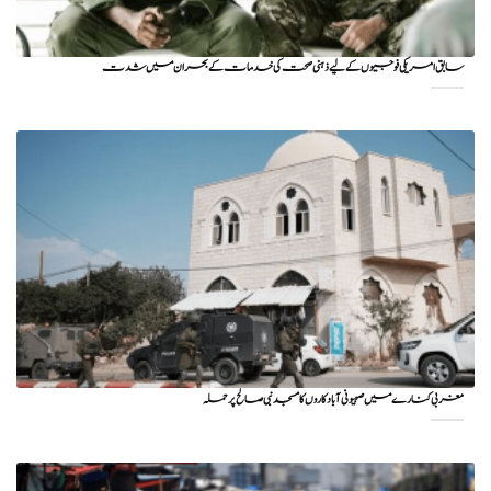
سابق امریکی فوجیوں کے لیے ذہنی صحت کی خدمات کے بحران میں شدت
مغربی کنارے میں صہیونی آبادکاروں کا مسجد نبی صالح پر حملہ