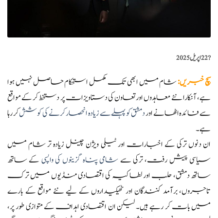
?️
22 اپریل 2025
سچ خبریں
:
شام میں ابھی تک مکمل استحکام حاصل نہیں ہوا
ہے، آنکارا نئے معاہدوں اور تعاون کی دستاویزات پر دستخط کر کے مواقع
سے فائدہ اٹھانے اور
دمشق کو پہلے سے زیادہ انحصار کرنے کی کوشش
کر رہا
ہے۔
ان دنوں ترکی کے اخبارات اور ٹیلی ویژن چینل زیادہ تر شام میں
سیاسی پیش رفت، ترکی سے
شامی پناہ گزینوں کی واپسی
کے ساتھ
ساتھ دمشق، حلب اور لطاکیہ کی اقتصادی منڈیوں میں ترک
تاجروں، برآمد کنندگان اور ٹھیکیداروں کے لیے نئے مواقع کے بارے
میں بات کر رہے ہیں۔ لیکن ان اقتصادی اہداف کے متوازی طور پر،