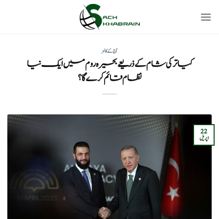
Ski
t
conten
آج کے کالمز
کیا ترکی شام کے ذریعے بحیرہ روم میں ایک نیا
نظام قائم کرے گا ؟
22
اپریل