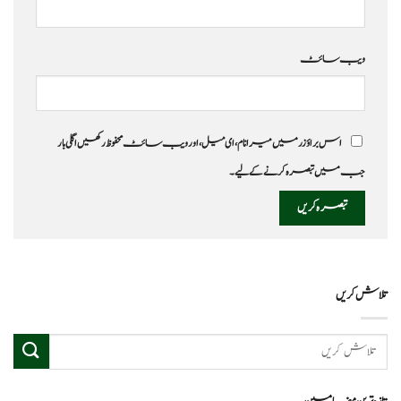
ویب‌ سائٹ
اس براؤزر میں میرا نام، ای میل، اور ویب سائٹ محفوظ رکھیں اگلی بار
جب میں تبصرہ کرنے کےلیے۔
تلاش کریں