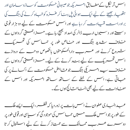
اس آرٹیکل کے مطابق
امریکہ جو صیہونی حکومت کو سازوسامان اور
ہتھیار بھیجنے کے لیے ایک ہوائی پل بنا کر غزہ کو تباہ کرنے کی جنگ کی
براہ راست قیادت کر رہا ہے
اور اس حکومت کے لیے دو ہزار فوجی
دستے اور دسیوں ارب ڈالر کی امداد بھیج رہا ہے۔ مزاحمتی گروہوں کے
خلاف شدید جنگ اور خاص طور پر حماس کی تحریک
شروع کرنے اور عرب دارالحکومتوں بالخصوص دوحہ کے دروازے
اس تحریک کے لیے بند کرنے کے لیے۔ مزاحمتی گروہوں کے
خلاف یہ امریکی جنگ جو قابض حکومت کے اکسانے پر کی
جاتی ہے، اس کے خطے کے ساتھ ساتھ امریکہ اور اس کے
مفادات کے لیے بھی الٹا نتائج ہوں گے۔
عبدالباری عطوان نے اس بات پر زور دیا کہ قطر، ایک ایسے ملک
کے طور پر جو اس ملک میں حماس کی موجودگی کو سیاسی اور قومی طور پر
دوسرے عرب ممالک سے ممتاز کرنے کے لیے استعمال کرتا