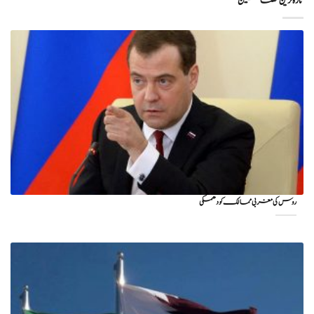
تازہ ترین مضامین
روس کی مغربی ممالک کو دھمکی