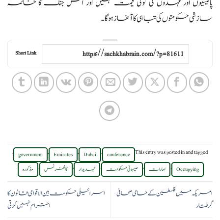
پالیسیوں اور عہدوں کی کوئی قیمت نہیں اور اس جنگ کا خاتمہ
سازشی حکومتوں کی تباہی کا آغاز ہو گا۔
Short Link
,
,
,
,
This entry was posted in
and tagged
government
Emirates
Dubai
conference
.
,
,
,
,
,
Occupying
امارات
صیہونی حکومت
عہدیدار
کانفرنس
مذکورہ
امریکہ میں فلسطین کے حامی صحافی
اسرائیلی حکومت بین الاقوامی قانون کا
گرفتار
احترام نہیں کرتی