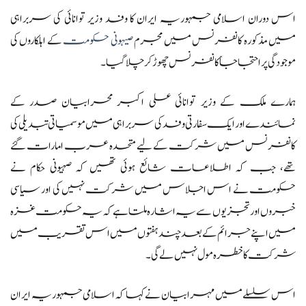
اس دوران اسلامی جمہوریہ ایران کا وفد وزیر توانائی کی سربراہی
میں مذکورہ کانفرنس میں مجرم
صیہونی حکومت
کے اہلکاروں کی
موجودگی پر احتجاجاً کانفرنس چھوڑ کر چلا گیا۔
ہمارے ملک کے وزیر توانائی علی اکبر محرابیان صدر کے
نمائندے اور ایک سفارتی وفد کی سربراہی میں موسمیاتی تبدیلی کی
کانفرنس میں شرکت کے لیے متحدہ عرب امارات گئے
تھے، جب کہ اطلاعات شائع ہوئی تھیں کہ صہیونی حکام نے
حکومت نے اس اجلاس میں شرکت نہیں کی اور سیاسی
خبروں اور تجزیوں سے یہ اشارہ ملتا ہے کہ یہ حکومت غزہ
میں اپنے جرائم کے بعد چند ہفتوں میں اس تقریب میں
شرکت کا خطرہ مول نہیں لے گی۔
اس سلسلے میں مہرابیان نے کہا کہ اسلامی جمہوریہ ایران