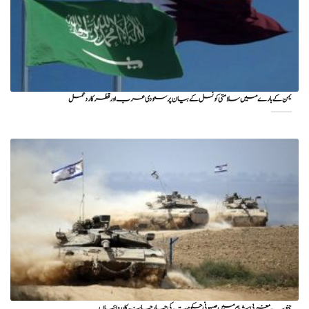
یمن کے بارے میں سلامتی کونسل کے بیان پر سعودی عرب اور قطر کا ردعمل
جنوب مغربی شام میں صیہونی حکومت کی جارحانہ کارروائیاں