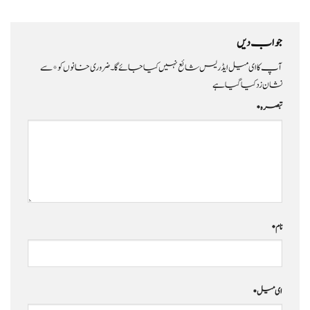
جواب دیں
آپ کا ای میل ایڈریس شائع نہیں کیا جائے گا۔
ضروری خانوں کو
*
سے
نشان زد کیا گیا ہے
تبصرہ
*
نام
*
ای میل
*