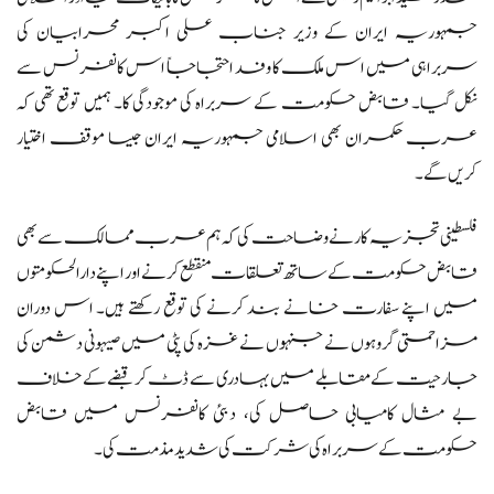
جمہوریہ ایران کے وزیر جناب علی اکبر محرابیان کی
سربراہی میں اس ملک کا وفد احتجاجاً اس کانفرنس سے
نکل گیا۔ قابض حکومت کے سربراہ کی موجودگی کا۔ ہمیں توقع تھی کہ
عرب حکمران بھی اسلامی جمہوریہ ایران جیسا موقف اختیار
کریں گے۔
فلسطینی تجزیہ کار نے وضاحت کی کہ ہم عرب ممالک سے بھی
قابض حکومت کے ساتھ تعلقات منقطع کرنے اور اپنے دارالحکومتوں
میں اپنے سفارت خانے بند کرنے کی توقع رکھتے ہیں۔ اس دوران
مزاحمتی گروہوں نے جنہوں نے غزہ کی پٹی میں صیہونی دشمن کی
جارحیت کے مقابلے میں بہادری سے ڈٹ کر قبضے کے خلاف
بے مثال کامیابی حاصل کی، دبئی کانفرنس میں قابض
حکومت کے سربراہ کی شرکت کی شدید مذمت کی۔