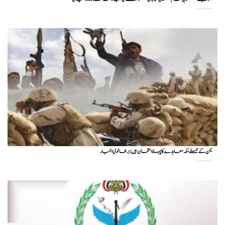
یمن کے حملے مکہ معاہدے کا پہلا امتحان ہیں: برطانوی اخبار