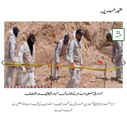
مشہور خبریں۔
21
ستمبر
عراق میں صدام کے خوفناک جرائم کا ایک اور انکشاف
?️ 21 ستمبر 2022سچ خبریں:عراق کے شہر نجف اشرف کی شہداء فاؤنڈیشن کے
عہدیداروں نے