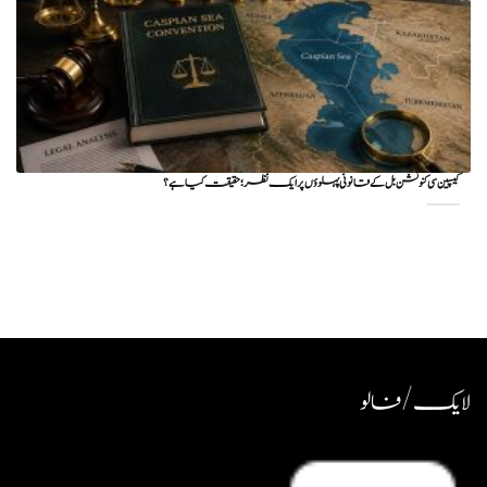
کیسپین سی کنونشن بل کے قانونی پہلوؤں پر ایک نظر؛ حقیقت کیا ہے؟
لایک / فالو