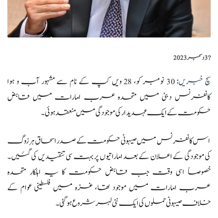
?️
3 دسمبر 2023
سچ خبریں
: 30 نومبر کو، 28 ویں کپ کے نام سے مشہور آب و ہوا
کانفرنس دبئی میں متحدہ عرب امارات میں قابض
حکومت کے ایک عہدیدار کی موجودگی میں منعقد ہوئی۔
اس کانفرنس میں صیہونی حکومت کے صدر اسحاق ہرزوگ
کی موجودگی کے اعلان کے بعد اماراتیوں پر بہت سی تنقیدیں کی گئیں۔
خصوصاً اسی وقت جب قابض حکومت کا یہ اہلکار متحدہ
عرب امارات میں موجود تھا، غزہ میں فلسطینی عوام کے
خلاف صیہونی حملوں کی ایک نئی لہر شروع ہوگئی۔