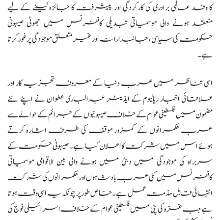
کا وفد عالمی برادری کی کارکردگی اور پیشرفت کا جائزہ لینے کے لیے
منعقد ہونے والی موسمیاتی تبدیلی کانفرنس میں جھوٹی صیہونی
حکومت کی سیاسی، جانبدارانہ اور غیر متعلق موجودگی پر غور کرتا
ہے۔
اسی تناظر میں عرب دنیا کے معروف تجزیہ کار اور
علاقائی اخبار ریالیوم کے ایڈیٹر عبدالباری عطوان نے اپنے نئے
مضمون میں فلسطینی عوام کے خلاف صیہونیوں کے جرائم کے حوالے سے
عرب حکمرانوں کے کمزور موقف کی طرف اشارہ کرتے
ہوئے اس میں شرکت کا اعلان کیا ہے۔ صیہونی حکومت کے
سربراہ کی موجودگی میں دبئی میں ہونے والی بین الاقوامی موسمیاتی
کانفرنس میں کئی عرب بادشاہوں اور حکمرانوں کی شرکت
انتہائی قابل مذمت عمل ہے۔ خاص طور پر چونکہ یہ اسی وقت ہوتا
ہے جب غزہ کی پٹی میں فلسطینی عوام کے خلاف اسرائیلی فوج کی