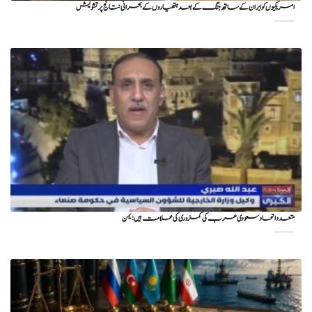
امریکیوں کو ایران کے ساتھ جنگ کے بعد ہتھیاروں کے بحرانی نتائج پر تشویش
متعدد اتحاد سعودی عرب کی کمزوری کی علامت ہیں : یمن