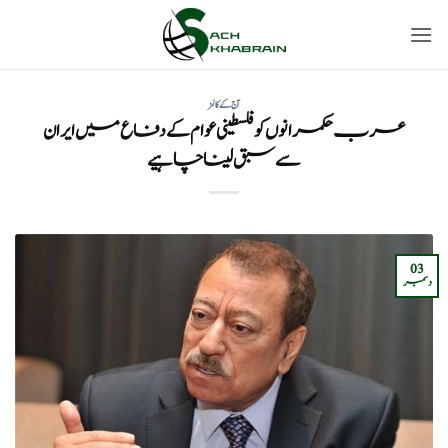
Ski
t
conten
آج کے کالمز
عرب حکمرانوں کو فلسطینی عوام کے دفاع میں ایران
سے سبق لینا چاہیے
03
دسمبر