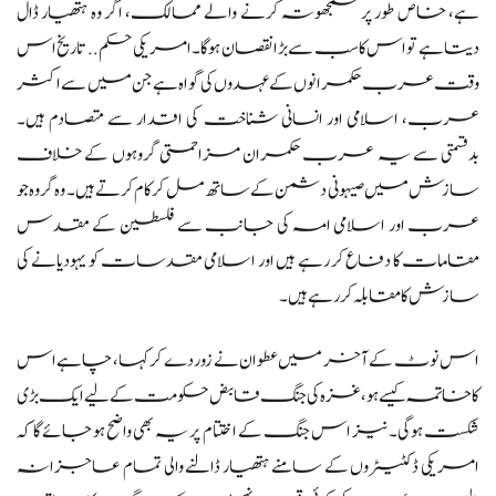
ہے، خاص طور پر سمجھوتہ کرنے والے ممالک، اگر وہ ہتھیار ڈال
دیتا ہے تو اس کا سب سے بڑا نقصان ہوگا۔ امریکی حکم .. تاریخ اس
وقت عرب حکمرانوں کے عہدوں کی گواہ ہے جن میں سے اکثر
عرب، اسلامی اور انسانی شناخت کی اقدار سے متصادم ہیں۔
بدقسمتی سے یہ عرب حکمران مزاحمتی گروہوں کے خلاف
سازش میں صیہونی دشمن کے ساتھ مل کر کام کرتے ہیں۔ وہ گروہ جو
عرب اور اسلامی امہ کی جانب سے فلسطین کے مقدس
مقامات کا دفاع کر رہے ہیں اور اسلامی مقدسات کو یہودیانے کی
سازش کا مقابلہ کر رہے ہیں۔
اس نوٹ کے آخر میں عطوان نے زور دے کر کہا، چاہے اس
کا خاتمہ کیسے ہو، غزہ کی جنگ قابض حکومت کے لیے ایک بڑی
شکست ہوگی۔ نیز اس جنگ کے اختتام پر یہ بھی واضح ہو جائے گا کہ
امریکی ڈکٹیٹروں کے سامنے ہتھیار ڈالنے والی تمام عاجزانہ