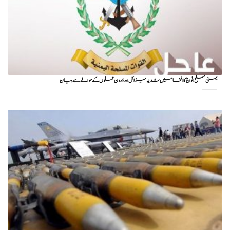
یمنی مسلح افواج کا المخا میں شدید میزائل اور ڈرون حملوں کے حوالے سے بیان