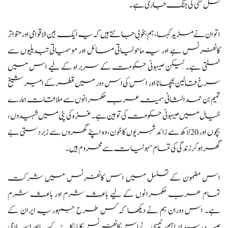
نسل کشی کی جنگ جاری ہے۔
اتوان نے مزید کہا، ہم بخوبی جانتے ہیں کہ یہ ایک بین الاقوامی اور متواتر
کانفرنس ہے اور یہ ماحولیاتی مسائل اور موسمیاتی تبدیلیوں سے
نمٹتی ہے۔ لیکن صیہونی حکومت کے سربراہ کے لیے اس میں
سرخ قالین بچھانا اور اس کی اس دور میں قطر کے امیر شیخ
تمیم بن حمد الثانی سمیت عرب حکمرانوں سے ملاقات ہمارے
خیال میں صیہونی حکومت کی توہین ہے۔ غزہ کی پٹی میں شہیدوں،
بچوں اور 20 لاکھ سے زائد شہریوں کا خون، وہ اپنے گھروں سے زبردستی بے
گھر ہو کر زندگی کی تمام سہولیات سے محروم ہیں۔
اس مضمون کے تسلسل میں اس کانفرنس میں شرکت
تمام عرب حکمرانوں کے لیے باعث شرم اور باعث شرم
ہے۔ اس دوران ہم نے دیکھا کہ کس طرح جمہوریہ ایران کے
صدر سید ابراہیم رئیسی نے اس کانفرنس کا بائیکاٹ کیا اور اسلامی