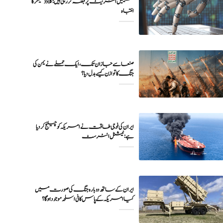
مشینیں انٹرنیٹ پر قبضہ کر رہی ہیں؛ کلاؤڈ فلیئر کا
انتباہ
صنعا سے جازان تک، ایک حملے نے یمن کی
جنگ کا توازن کیسے بدل دیا؟
ایران کی فوجی طاقت نے امریکہ کو چیلنج کر دیا
ہے: نیشنل انٹرسٹ
ایران کے ساتھ دوبارہ جنگ کی صورت میں
کیا امریکہ کے پاس کافی اسلحہ موجود ہوگا؟