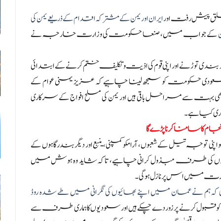
علق پیش رفت اور
ایران اور یمن کے مشترکہ اقدام کے ذریعے یمن کی
کے جواب میں، صنعا حکومت کی وزارت خارجہ نے
بندی توڑنے اور اپنی قوم کی اذیت و تکلیف ختم کرنے کے ابتدائی
ودی حکومت کو سمجھ لینا چاہیے کہ عزیز یمنی عوام کے
بھی بہت سے مراحل باقی ہیں اور یمن کی مسلح افواج کے سرکاری
ی کیا ہے۔
کا سامنا کرنا پڑے گا
 تیل کے شعبوں، آرامکو کمپنی، ینبع اور دیگر بندرگاہوں کے
ن 2030 پروجیکٹ اور دیگر منصوبوں کی طرف مبذول کرانی چاہیے، تاکہ شاید وہ ہوش میں
 صورت میں اس پر نازل ہوگی۔
م نے عمان میں اپنے بھائیوں کی نگرانی میں طے شدہ روڈ
پ کو قبول کرنے پر زور دے چکے ہیں اور سعودیوں کا ہماری طرف سے