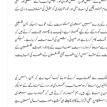
ے مکمل طور پر عقل کھو دی ہو، لیکن اب اسے عقلی اور منطقی
م فریقین کی سلامتی اور خودمختاری کو حقوق کی خلاف ورزی کے
 بارے میں سعودی حکومت کے دعوے، جبکہ یمن فلسطینی
کو روکنے کے لیے کھڑا ہے، ایک بار پھر ثابت کرتے ہیں کہ
ام کر رہا ہے اور صہیونی دشمن کی خدمت کر رہا ہے۔ لیکن
 سے مسلط کردہ زبردست مصائب کے باوجود، ہمیشہ فلسطین کے
ی امت کے مقدس ترین مقصد یعنی فلسطین کے مقصد کی حمایت
لک سے خطاب کرتے ہوئے کہا گیا ہے کہ یمن، اس کی
یمنیوں پر مسلط کردہ مصائب، محرومی اور درد کے خاتمے کے سوا کچھ
ر مسلط کیے ہیں۔ ہم خبردار کرتے ہیں کہ مجرمانہ سعودی
 پر منفی اثر ڈالے گا جو پہلے ہی کشیدہ صورت حال میں ہے