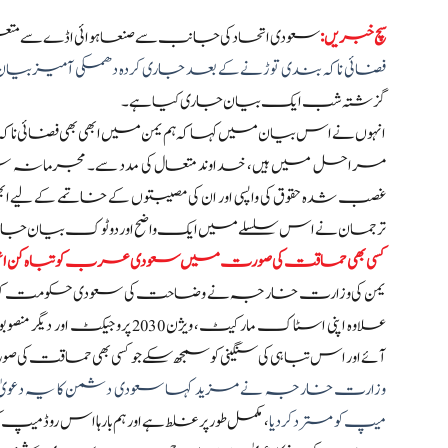
سچ خبریں:
سعودی اتحاد کی جانب سے صنعا ہوائی اڈے سے مت
فضائی ناکہ بندی توڑنے کے بعد جاری کردہ دھمکی آمیز بیان
گزشتہ شب ایک بیان جاری کیا ہے۔
انہوں نے اس بیان میں کہا کہ ہم یمن میں ابھی بھی فضائی ناکہ 
مراحل میں ہیں، خداوند متعال کی مدد سے۔ مجرمانہ سع
غصب شدہ حقوق کی واپسی اور ان کی مصیبتوں کے خاتمے کے لیے ا
ترجمان نے اس سلسلے میں ایک واضح اور دوٹوک بیان جار
کسی بھی حماقت کی صورت میں سعودی عرب کو تباہ کن انجام 
یمن کی وزارت خارجہ نے وضاحت کی سعودی حکومت کو اپنی توجہ
علاوہ اپنی اسٹاک مارکیٹ، ویژ
آئے اور اس تباہی کی سنگینی کو سمجھ سکے جو کسی بھی حماقت کی
وزارت خارجہ نے مزید کہا سعودی دشمن کا یہ دعویٰ کہ ہ
میپ کو مسترد کر دیا
، مکمل طور پر غلط ہے اور ہم بارہا اس روڈ می