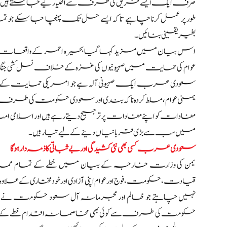
صرف ایک ایسے فریق کی طرف سے اختیار کیے جا سکتے ہیں جس ن
طور پر عمل کرنا چاہیے تاکہ ایسے حل تک پہنچا جا سکے جو تما
بغیر یقینی بنائیں۔
اس بیان میں مزید کہا گیا بحیرہ احمر کے واقعات کے
عوام کی حمایت میں صہیونیوں کی غزہ کے خلاف نسل کشی جنگ 
سعودی عرب ایک صہیونی آلہ ہے جو امریکی حمایت کے تحت ک
یمنی عوام، مسلط کردہ ناکہ بندی اور سعودی حکومت کی طرف
مفادات کو اپنے مفادات پر ترجیح دیتے رہے ہیں اور اسلام
میں سب سے بڑی قربانیاں دینے کے لیے تیار ہیں۔
سعودی عرب کسی بھی نئی کشیدگی اور بے ثباتی کا ذمہ دار ہوگا
یمن کی وزارت خارجہ کے بیان میں خطے کے تمام مما
قیادت، حکومت، فوج اور عوام اپنی آزادی اور خودمختاری کے علاوہ 
نہیں چاہتے جو ظالم اور مجرمانہ آل سعود حکومت نے ان پ
حکومت کی طرف سے کوئی بھی مخاصمانہ اقدام خطے کے استحکام