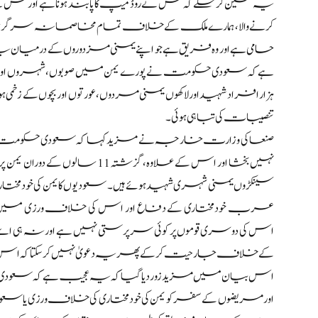
یہ تعین کر سکے کہ کس نے روڈ میپ کا پابند ہونا ہے اور 
کرنے والا، ہمارے ملک کے خلاف تمام مخاصمانہ سرگرمیوں بشم
حامی ہے اور وہ فریق ہے جو اپنے یمنی مزدوروں کے درمیان یہ تبا
ہے کہ سعودی حکومت نے پورے یمن میں صوبوں، شہروں اور دیہ
ہزار افراد شہید اور لاکھوں یمنی مردوں، عورتوں اور بچوں کے ز
تنصیبات کی تباہی ہوئی۔
صنعا کی وزارت خارجہ نے مزید کہا کہ سعودی حکومت 
نہیں بخشا اور اس کے علاوہ، گز
سینکڑوں یمنی شہری شہید ہوئے ہیں۔ سعودیوں کا یمن کی خودمختاری 
عرب خودمختاری کے دفاع اور اس کی خلاف ورزی میں کو
اس کی دوسری قوموں پر کوئی سرپرستی نہیں ہے اور نہ ہی اسے
کے خلاف جارحیت کر کے پھر یہ دعویٰ نہیں کر سکتا کہ اس
اس بیان میں مزید زور دیا گیا کہ یہ عجیب ہے کہ سعودی ح
اور مریضوں کے سفر کو یمن کی خودمختاری کی خلاف ورزی ی