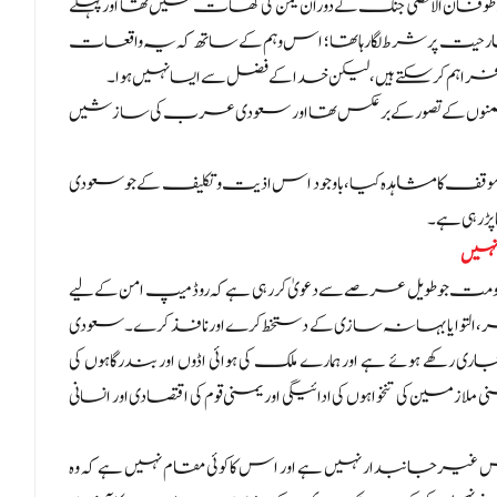
 طوفان الاقصیٰ جنگ کے دوران یمن کی گھات میں تھا اور پہلے
ارحیت پر شرط لگا رہا تھا؛ اس وہم کے ساتھ کہ یہ واقعات
راہم کر سکتے ہیں، لیکن خدا کے فضل سے ایسا نہیں ہوا۔
دشمنوں کے تصور کے برعکس تھا اور سعودی عرب کی سازشیں
موقف کا مشاہدہ کیا، باوجود اس اذیت و تکلیف کے جو سعودی
ڑ رہی ہے۔
نہیں
 طویل عرصے سے دعویٰ کر رہی ہے کہ روڈ میپ امن کے لیے
 تاخیر، التوا یا بہانہ سازی کے دستخط کرے اور نافذ کرے۔ سعودی
ھے ہوئے ہے اور ہمارے ملک کی ہوائی اڈوں اور بندرگاہوں کی
زمین کی تنخواہوں کی ادائیگی اور یمنی قوم کی اقتصادی اور انسانی
جانبدار نہیں ہے اور اس کا کوئی مقام نہیں ہے کہ وہ