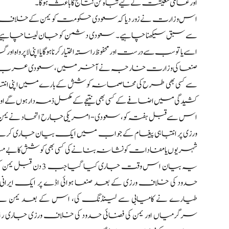
اور عالمی معیشت کے لیے تباہ کن نتائج کا باعث ہوگا۔
اس وزارت نے زور دیا کہ سعودی حکومت کو یمن کے خلاف ای
سے سبق سیکھنا چاہیے۔ سعودی دشمن کو جان لینا چاہیے ک
اسے یا تو سب سے درست اور محفوظ راستہ اختیار کرنا ہوگا یا اپنی لاپرواہ
صنعا کی وزارت خارجہ نے آخر میں، سعودی عرب، اس
سے کسی بھی طرح کی مخاصمانہ کوشش کے بارے میں اپنی انتباہ
کشیدگی میں اضافے کے کسی بھی نتیجے کے مکمل ذمہ دار ہوں گے اور حتم
اس سے قبل ہفتہ کو، سعودی-امریکی جارح اتحاد نے یمن 
ورزی پر انتباہی پیغام کے جواب میں ایک بیان جاری ک
شہریوں یا مفادات کو نشانہ بنانے کی کسی بھی کوشش کا ب
یہ بیان اس وقت جا
حدود کی خلاف ورزی کے بعد صنعا ہوائی اڈے پر ایک ایرانی ش
طیارے نے کامیابی سے لینڈنگ کی، اس کے بعد یمن 
سرگرمیاں اور یمن کی فضائی حدود کی خلاف ورزی جاری رہی تو