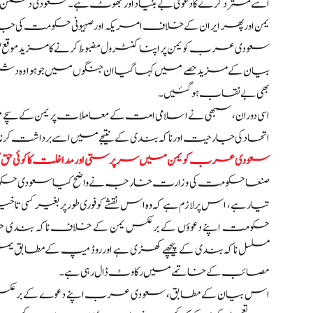
اسے مسترد کرنے کا دعویٰ بے بنیاد اور جھوٹ ہے۔ سعودی دشمن
یمن اور پھر ایران کے خلاف امریکہ اور صہیونی حکومت کی ج
سعودی عرب کو یمن پر اپنا کنٹرول مضبوط کرنے کا مزید موقع ف
بیان کے مزید حصے میں کہا گیا ان جنگوں میں جو ہوا وہ 
بھی بے نقاب ہو گئیں۔
اسی دوران، سبھی نے اسلامی امت کے معاملات پر یمن کے سچے 
اتحاد کی جارحیت اور ناکہ بندی کے نتیجے میں اسے برداشت کرنا پ
سعودی عرب کو یمن میں سرپرستی اور مداخلت کا کوئی حق 
صنعا حکومت کی وزارت خارجہ نے واضح کیا سعودی حکومت جو
تیار ہے، اس پر لازم ہے کہ وہ اس نقشے کو فوری طور پر بغیر کسی
حکومت اپنے دعوؤں کے برعکس یمن کے خلاف ناکہ بندی جاری رک
مسلسل ناکہ بندی کے پیچھے کھڑی ہے اور روڈ میپ کے مطابق یمنی ملا
مصائب کے خاتمے میں رکاوٹ ڈال رہی ہے۔
اس بیان کے مطابق، سعودی عرب اپنے دعوے کے برعکس غیر