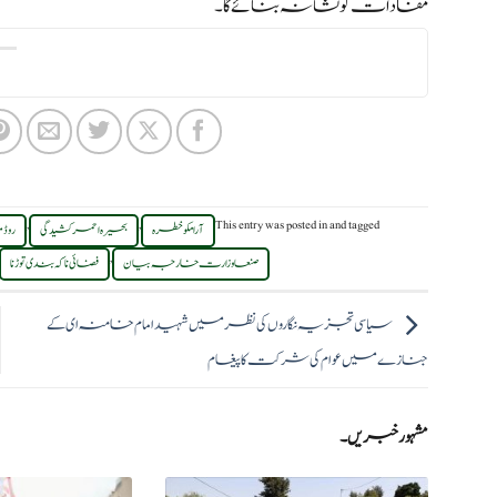
مفادات کو نشانہ بنائے گا۔
,
,
This entry was posted in
and tagged
آرامکو خطرہ
بحیرہ احمر کشیدگی
روڈ
,
صنعا وزارت خارجہ بیان
فضائی ناکہ بندی توڑنا
سیاسی تجزیہ نگاروں کی نظر میں شہید امام خامنہ ای کے
جنازے میں عوام کی شرکت کا پیغام
مشہور خبریں۔