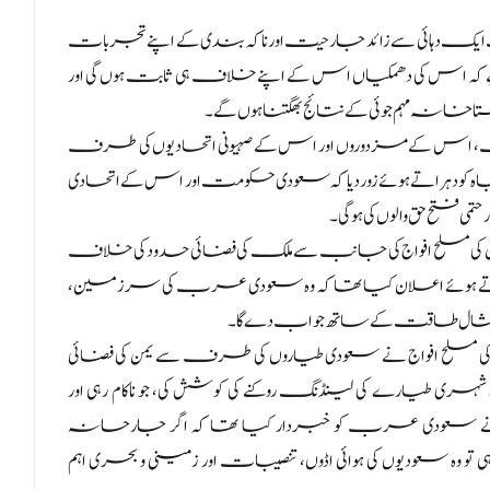
ک دہائی سے زائد جارحیت اور ناکہ بندی کے اپنے تجربات
ہ اس کی دھمکیاں اس کے اپنے خلاف ہی ثابت ہوں گی اور
 اور گستاخانہ مہم جوئی کے نتائج بھگتنا ہوں گے۔
 کے مزدوروں اور اس کے صہیونی اتحادیوں کی طرف
 کو دہراتے ہوئے زور دیا کہ سعودی حکومت اور اس کے اتحادی
ی فتح حق والوں کی ہوگی۔
کی مسلح افواج کی جانب سے ملک کی فضائی حدود کی خلاف
رتے ہوئے اعلان کیا تھا کہ وہ سعودی عرب کی سرزمین،
ے مثال طاقت کے ساتھ جواب دے گا۔
ری کیا گیا جب 3 دن قبل یمن کی مسلح افواج نے سعودی طیاروں کی طرف سے یمن کی فضائی
ہری طیارے کی لینڈنگ روکنے کی کوشش کی، جو ناکام رہی اور
نے سعودی عرب کو خبردار کیا تھا کہ اگر جارحانہ
 وہ سعودیوں کی ہوائی اڈوں، تنصیبات اور زمینی و بحری اہم