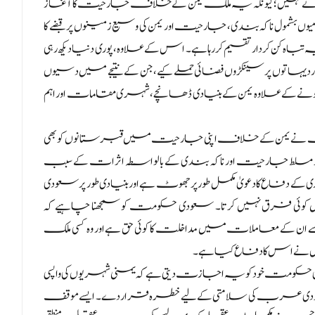
کس نے نہیں؛ کیونکہ یہ ملک یمن کے خلاف جارحیت کا آغاز
ول ناکہ بندی، جارحیت اور یمن کی وسیع زمینوں پر قبضے کا
ہ کن کردار تقسیم کر رہا ہے۔ اس کے علاوہ، پوری دنیا دیکھ رہی
اتوں پر سینکڑوں فضائی حملے کیے، جن کے نتیجے میں دسیوں
خمی ہونے کے علاوہ یمن کے بنیادی ڈھانچے، شہری مقامات اور اہم
نے یمن کے خلاف اپنی جارحیت میں قبرستانوں کو بھی
شتہ 11 سالوں کے دوران یمن پر مسلط جارحیت اور ناکہ بندی کے بالواسطہ اثرات کے سبب
کے دفاع کا دعویٰ مکمل طور پر جھوٹ ہے اور بنیادی طور پر سعودی
ئی فرق نہیں کرتا۔ سعودی حکومت کو سمجھنا چاہیے کہ
 ان کے معاملات میں مداخلت کا کوئی حق ہے اور وہ کسی ملک
 نے اس کا دفاع کیا ہے۔
کومت خود کو یہ اجازت دیتی ہے کہ یمنی شہریوں کی واپسی
ا سعودی عرب کی سلامتی کے لیے خطرہ قرار دے۔ ایسے موقف