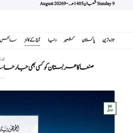
Sunday 9 شعبان 1405 هـ - 9 August 2026
Ski
t
conten
تازہ ترین
پاکستان
کشمیر
دنیا
آج کے کالمز
سائنس اور 
آج کے
صنعا کا عربستان کو کسی بھی جارحان
06
جولائی