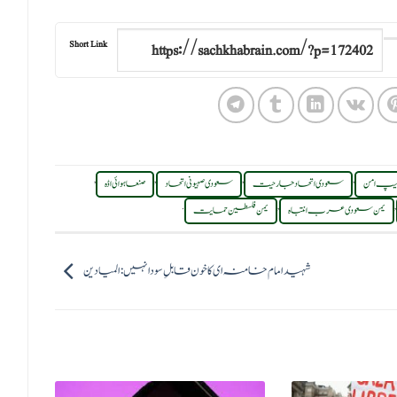
Short Link
,
,
,
,
 میپ امن
سعودی اتحاد جارحیت
سعودی صہیونی اتحاد
صنعا ہوائی اڈہ
.
,
,
یمن سعودی عرب انتباہ
یمن فلسطین حمایت
شہید امام خامنہ ای کا خون قابلِ سودا نہیں: المیادین