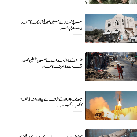
مغربی کنارے میں صہیونی آبادکاروں کا مسجد
نبی صالح پر حملہ
غزہ کے 30 فیصد علاقے میں فلسطینی محصور،
جنگ بندی صرف کاغذی
صیہونیوں کا ایران کے خوف سے پیکان دفاعی نظام
کا خفیہ تجربہ