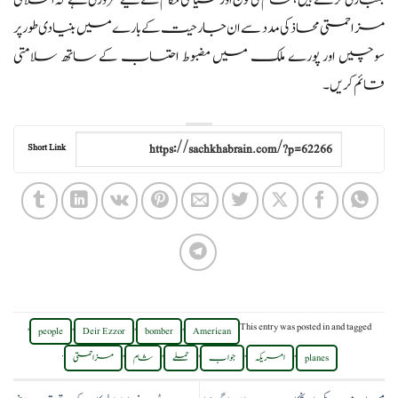
بمباری کرتے ہیں،شام کی فوج اور سیاسی حکام کے لیے ضروری ہے کہ اسلامی
مزاحمتی محاذ کی مدد سے ان جارحیت کے بارے میں بنیادی طور پر
سوچیں اور پورے ملک میں مضبوط احتساب کے ساتھ سلامتی
قائم کریں۔
Short Link
,
,
,
,
This entry was posted in
and tagged
people
Deir Ezzor
bomber
American
.
,
,
,
,
,
planes
امریکہ
جواب
حملے
شام
مزاحمتی