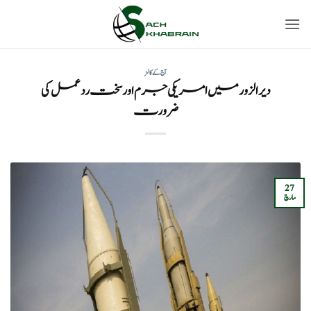
Ski
t
conten
آج کے کالمز
دیرالزور میں امریکی جرم اور سخت ردعمل کی
ضرورت
27
مارچ