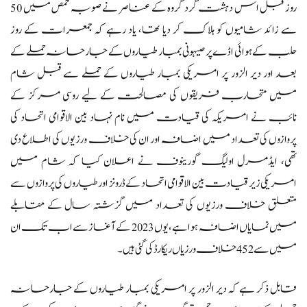
روز قبل اس دہشت گرد گروہ کے عناصر نے صوبہ حمص میں 50
سے زائد شامیوں کو ہلاک کر دیا تھا، یاد رہے کہ جمعرات کے روز
حلب کے ہوائی اڈے پر صیہونی بمبار طیاروں کے جارحانہ حملے کے
بعد اور دیر الزور پر امریکی بمبار طیاروں کے حملے سے قبل شام
میں متحارب فریقوں کی مصالحت کے لیے روسی مرکز کے
نائب نے امریکہ کی قیادت میں نام نہاد بین الاقوامی اتحاد کی
پروازوں کی تعداد میں اضافہ اور ان کی خلاف ورزیوں کی اطلاع دی
تھی، ایڈمرل اولیگ گورینوف نے اعلان کیا کہ شام میں
امریکی زیر قیادت بین الاقوامی اتحاد کے ڈرونز اور طیاروں کی پروازوں سے
متعلق خلاف ورزیوں کی تعداد میں گزشتہ سال کے مقابلے
میں نمایاں اضافہ ہوا ہے، یوں 2023 کے آغاز سے اب تک ان
میں سے 452 خلاف ورزیاں ریکارڈ کی گئی ہیں۔
قابل ذکر ہے کہ دیر الزور پر امریکی بمبار طیاروں کے جارحانہ