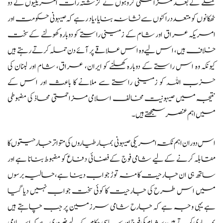
حملے کے بعد مزاحمتی گروہوں نے گزشتہ رات امریکیوں کے دو
ٹھکانوں کو متعدد راکٹوں سے نشانہ بنایا،یاد رہے کہ صیہونی حکومت اور
امریکہ عراق اور شام کے زمینی راستے کو دوبارہ کھولنے کے سخت
خلاف ہیں، اس لیے وہ اس علاقے پر آئے دن حملہ کرتے رہتے ہیں
کیونکہ وہ اس راستے کے دوبارہ کھلنے کو ایران، عراق، شام اور لبنان کی
حزب اللہ کو زمینی راستے سے ملانے کا باعث اور اس کے
نتیجہ میں صیہونیت مخالف اسلامی مزاحمتی محاذ کی مضبوطی
میں اہم عنصر سمجھتے ہیں۔
اس دوران اہم نکتہ امریکی صیہونی بمبار طیاروں کی متواتر جارحیتوں کا
مقابلہ کرنے کے لیے شامی فوج کے فضائی دفاع کو مضبوط بنانا ہے اور
ساتھ ہی ان جارحیت کا منہ توڑ جواب دینا ہے،حالیہ برسوں
میں اس طرح کی جارحیت کا کوئی سخت جواب نہیں دیا گیا
ہے یہی وجہ ہے کہ جارح شامی سرزمین پر جب چاہتے ہیں