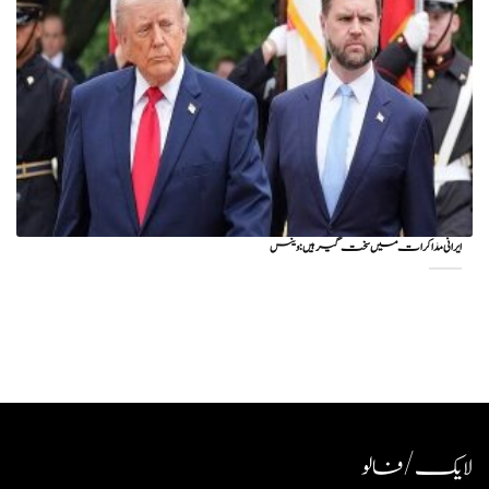
ایرانی مذاکرات میں سخت گیر ہیں: وینس
لایک / فالو