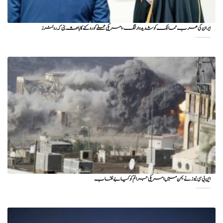
ایران کی عرب ممالک کو شدید وارننگ، امریکی حملے کو روکنے کا باعث بنی کہ روئٹرز
این بی سی نیوز نے یمن میں امریکی جرائم کو کیا بے نقاب