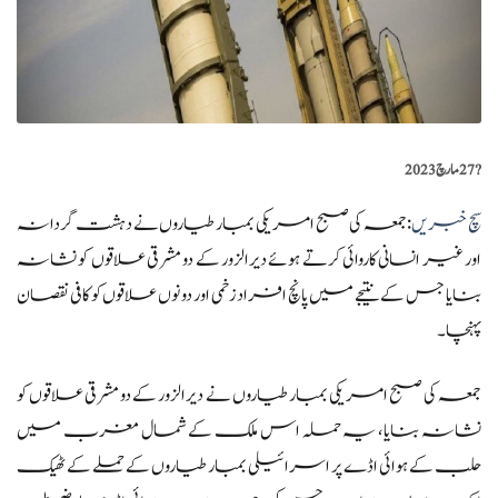
?️
27 مارچ 2023
سچ خبریں
:جمعہ کی صبح امریکی بمبار طیاروں نے دہشت گردانہ
اور غیر انسانی کاروائی کرتے ہوئے دیرالزور کے دو مشرقی علاقوں کو نشانہ
بنایا جس کے نتیجے میں پانچ افراد زخمی اور دونوں علاقوں کو کافی نقصان
پہنچا۔
جمعہ کی صبح امریکی بمبار طیاروں نے دیرالزور کے دو مشرقی علاقوں کو
نشانہ بنایا، یہ حملہ اس ملک کے شمال مغرب میں
حلب کے ہوائی اڈے پر اسرائیلی بمبار طیاروں کے حملے کے ٹھیک