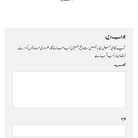
جواب دیں
آپ کا ای میل ایڈریس شائع نہیں کیا جائے گا۔
ضروری خانوں کو
*
سے
نشان زد کیا گیا ہے
تبصرہ
*
نام
*