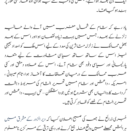
ایک دن بعد ہوا ہے، جس کی وجہ سے یہ ہوائی اڈہ عارضی طور پر
بند ہو گیا تھا۔
یاد رہے کہ شام کے شمال مغرب میں آنے والے حالیہ
زلزلے کے بعد، جس میں بہت زیادہ نقصان ہوا اور اس کے بعد
بعض ممالک نے زلزلہ متاثرین کی مدد کے لیے اس ملک کو امداد بھیجی
نیز اس کے ساتھ ساتھ سیاسی مشاورت کے لیے متعدد
پارلیمانی اور سیاسی وفود بھی شام آئے، اس کے علاوہ دمشق اور کئی
عرب ممالک کے درمیان تعلقات کا آغاز ہوا،تاہم صیہونی ،
امریکہ ، داعش اور شام میں تحریر الشام کی مربوط دہشت
گردانہ کاروائیاں بھی شروع ہوئیں جو واشنگٹن – تل ابیب، داعش اور
تحریر الشام کے غصے کو ظاہر کرتی ہیں۔
خبری ذرائع نے جمعہ کی صبح اعلان کیا کہ
دیر الزور کے مشرق میں
ہرابش محلے میں واقع غلہ جمع کرنے اور دیہی ترقی کے مرکز پر نامعلوم