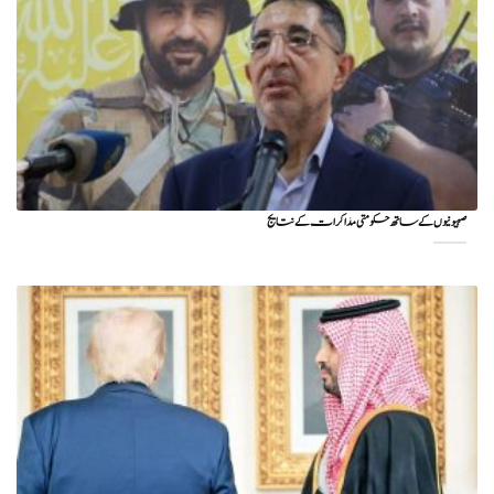
صہیونیوں کے ساتھ حکومتی مذاکرات کے نتایج