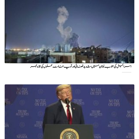
اسرائیل کی جنوب لبنان میں شدید فضائی اور توپ خانہ حملوں کی تازہ لہر