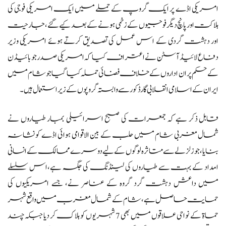
امریکی اڈے پر ایک گروپ کے حملے میں ایک امریکی فوجی کی
ہلاکت اور پانچ دیگر فوجیوں کے زخمی ہونے کے بعد کیے گئے،جارحیت
اور دہشت گردی کے اس عمل کی تصدیق کرتے ہوئے امریکی وزیر
دفاع لائیڈ آسٹن نے اعتراف کیا کہ امریکی صدر جو بائیڈن
کے حکم پر ان اداروں کے خلاف فضائی حملہ کیا گیا جو شام میں
ایران کے اسلامی انقلابی گارڈ کور سے وابستہ گروپوں کے زیر استعمال ہیں۔
قابل ذکر ہے کہ جمعرات کی صبح اسرائیلی بمبار طیاروں نے
شمال مغربی شام میں حلب کے بین الاقوامی ہوائی اڈے کو نشانہ
بنایا، جو زلزلے سے متاثرہ لوگوں کے لیے دوسرے ممالک کے انسانی
امداد کے بہت سے طیاروں کی لینڈنگ کی جگہ ہے،اس سلسلے
میں داعش دہشت گرد گروہ کے عناصر نے، جسے امریکیوں کی
حمایت حاصل ہے، شام کے شمال مغرب میں واقع شہر
حماۃ کے نواحی علاقوں میں بھی 7 شہریوں کو ہلاک کر دیا جبکہ چند