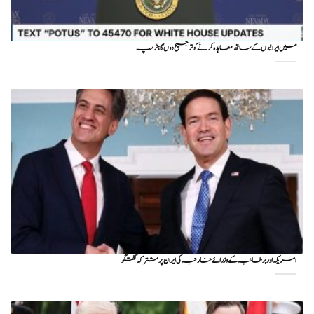
میں ایرانیوں کے ساتھ معاہدہ کرنے کو ترجیح دوں گا : ٹرمپ
امریکہ اور برطانیہ کے وزرائے خارجہ کی ایران پر مشترکہ گفتگو