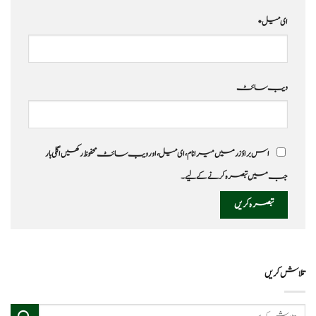
ای میل
*
ویب‌ سائٹ
اس براؤزر میں میرا نام، ای میل، اور ویب سائٹ محفوظ رکھیں اگلی بار
جب میں تبصرہ کرنے کےلیے۔
تلاش کریں