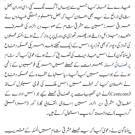
طیارے نے حملہ کیا جس سے یہاں آگ لگ گئی، اسی دوران بعض
شامی ذرائع نے یہ بھی اعلان کیا کہ بعض نامعلوم جنگی طیاروں نے
عراقی سرزمین سے مشرقی شام کے صوبہ دیر الزور کی طرف
متعدد میزائل داغے اور پھر تھوڑی ہی دوری پر پرواز کرتے ہوئے الحسکہ محلوں
کی آواز کی دیوار کو بھی توڑ دیا، اس کے ایک گھنٹے بعد امریکی محکمہ دفاع
(پینٹاگون) نے اس جارحیت کی تصدیق کرتے ہوئے دعویٰ کیا کہ
شام
پر فضائی حملہ
جمعرات کے حملے میں امریکی فوجیوں کے زخمی
ہونے کے جواب میں کیا گیا، ریاستہائے متحدہ کے محکمہ دفاع
نے اعلان کیا کہ خطہ میں اس ملک کی فوجی سینٹرل کمانڈ
(Centcom)نے ان تنصیبات پر فضائی حملے کیے جو اس ادارے کے
مطابق، مشرقی دیر الزور میں اسلامی انقلابی گارڈ کور (مزاحمتی
گروپ) سے وابستہ گروپ استعمال کرتے ہیں۔
پینٹاگون نے دعویٰ کیا کہ یہ حملے مشرقی شام میں الحسکہ کے قریب