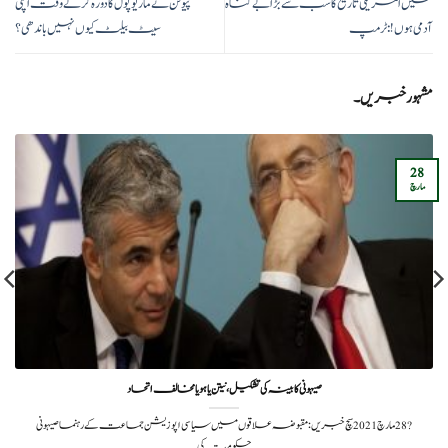
میں امریکی تاریخ کا سب سے بڑا بے گناہ
پیوٹن نے ماریوپول کا دورہ کرتے وقت اپنی
آدمی ہوں!:ٹرمپ
سیٹ بیلٹ کیوں نہیں باندھی؟
مشہور خبریں۔
28
مارچ
صیہونی کابینہ کی تشکیل،نیتن یاہو یا مخالف اتحاد
?️ 28 مارچ 2021سچ خبریں:مقبوضہ علاقوں میں سیاسی اپوزیشن جماعت کے رہنما صیہونی
حکومت کی