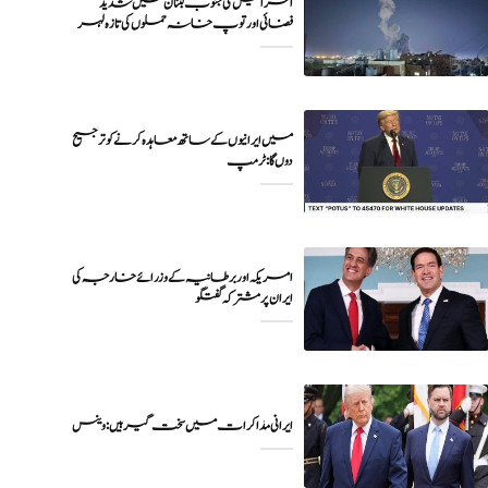
اسرائیل کی جنوب لبنان میں شدید
فضائی اور توپ خانہ حملوں کی تازہ لہر
میں ایرانیوں کے ساتھ معاہدہ کرنے کو ترجیح
دوں گا : ٹرمپ
امریکہ اور برطانیہ کے وزرائے خارجہ کی
ایران پر مشترکہ گفتگو
ایرانی مذاکرات میں سخت گیر ہیں: وینس