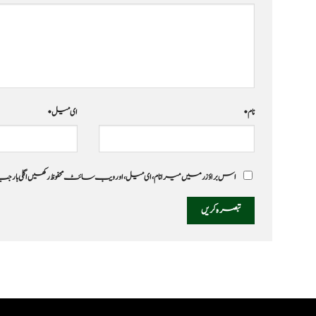
نام
*
ای میل
*
اس براؤزر میں میرا نام، ای میل، اور ویب سائٹ محفوظ رکھیں اگلی بار