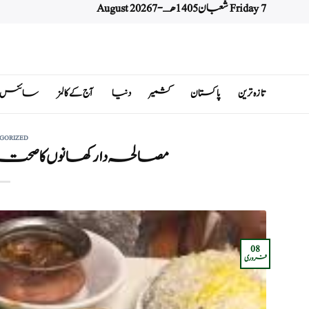
Friday 7 شعبان 1405 هـ - 7 August 2026
Ski
t
conten
تازہ ترین
پاکستان
کشمیر
دنیا
آج کے کالمز
سائنس اور 
GORIZED
مصالحہ دار کھانوں کا صحت پر
08
فروری