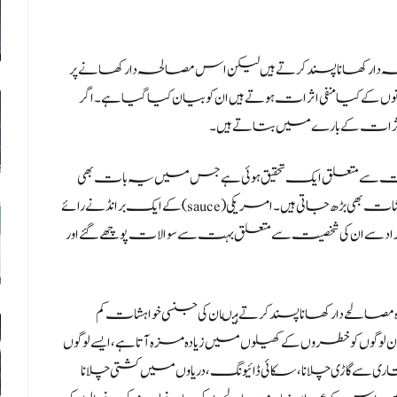
 کھانا پسند کرتے ہیں لیکن اس مصالحہ دار کھانے پر
کے کیا منفی اثرات ہوتے ہیں ان کو بیان کیا گیا ہے۔ اگر
 اثرات کے بارے میں بتاتے ہیں۔
ثرات سے متعلق ایک تحقیق ہوئی ہے جس میں یہ بات بھی
سامنے آئی ہے کہ زیادہ مصالحے کھانے والے افراد کی جنسی خواہشات بھی بڑھ جاتی ہیں ۔امریکی (sauce)کے ایک برانڈ نے رائے
ان کی شخصیت سے متعلق بہت سے سوالات پوچھے گئے اور
الحے دار کھانا پسند کرتے ہیںان کی جنسی خواہشات کم
ان لوگوں کو خطروں کے کھیلوں میں زیادہ مزہ آتا ہے ،ایسے لوگوں
رفتاری سے گاڑی چلانا ،سکائی ڈائیونگ ،دریاوں میں کشتی چلانا