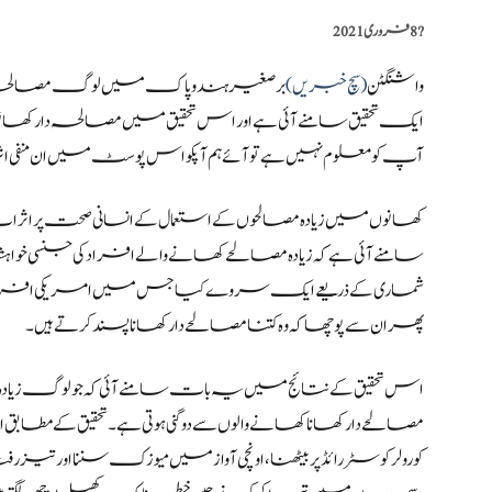
?️
8 فروری 2021
واشنگٹن
(سچ خبریں )
برصغیر ہند و پاک میں لوگ مصالحہ دار
ایک تحقیق سامنے آئی ہے اور اس تحقیق میں مصالحہ دار کھانوں 
آپ کو معلوم نہیں ہے تو آئے ہم آپکو اس پوسٹ میں ان منفی
کھانوں میں زیادہ مصالحوں کے استعمال کے انسانی صحت پر ا
شماری کے ذریعے ایک سروے کیا جس میں امریکی افراد سے 
پھر ان سے پوچھا کہ وہ کتنا مصالحے دار کھانا پسند کرتے ہیں ۔
اس تحقیق کے نتائج میں یہ بات سامنے آئی کہ جو لوگ زیادہ مص
مصالحے دار کھانا کھانے والوں سے دوگنی ہوتی ہے ۔تحقیق کے مطابق 
کو رولر کوسٹر رائڈ پر بیٹھنا ،اونچی آواز میں میوزک سننا اور تیز 