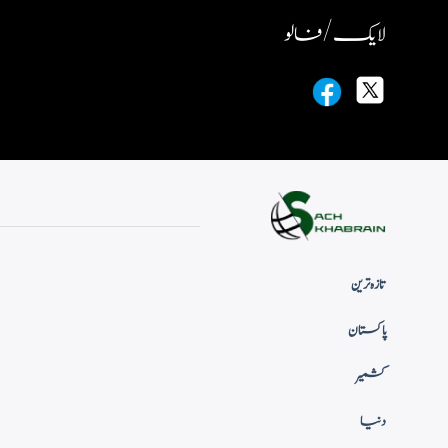
لایک / فالو
تازہ ترین
پاکستان
کشمیر
دنیا