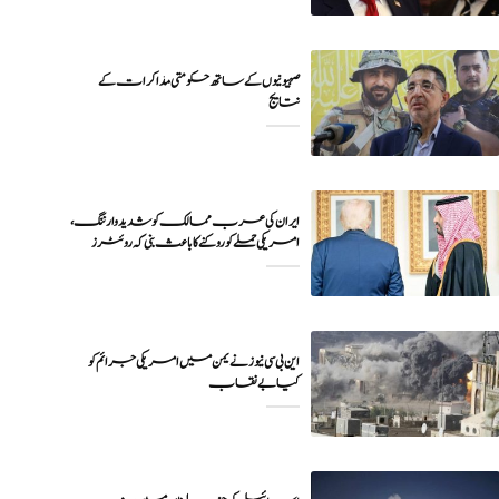
صہیونیوں کے ساتھ حکومتی مذاکرات کے
نتایج
ایران کی عرب ممالک کو شدید وارننگ،
امریکی حملے کو روکنے کا باعث بنی کہ روئٹرز
این بی سی نیوز نے یمن میں امریکی جرائم کو