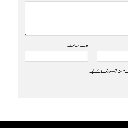
ویب‌ سائٹ
 جب میں تبصرہ کرنے کےلیے۔