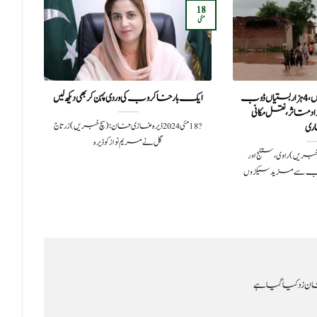
18
16
مئی
اگست
سیلاب کی تباہ کاریاں، 4 ہزار بستیاں ڈوب
ایک بار خاکروب کی وردی پہن کر بھی دیکھ لیں
ا
ھ افراد متاثر، نقل مکانی
?️ 18 مئی 2024ڈیرہ غازی خان: (سچ خبریں) زرتاج
ی
گل نے مریم نواز کو ڈیرہ
202لاہور (سچ خبریں) راوی، ستلج اور
ایک 
سے مزید سیکڑوں
ن زد کیا گیا ہے