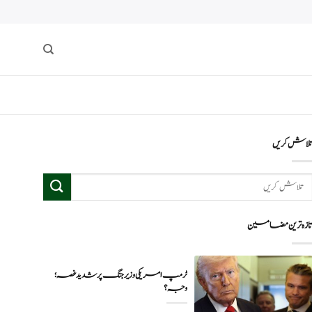
لاش کریں
ازہ ترین مضامین
ٹرمپ امریکی وزیر جنگ پر شدید غصہ؛
وجہ ؟