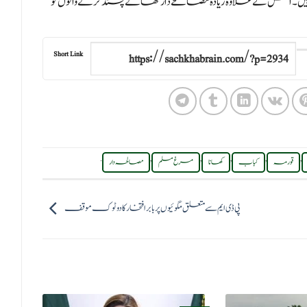
۔اس کے علاوہ زیادہ مصالحے دار کھانے پسند کرنے والوں کو
Short Link
.
,
,
,
,
,
قورمہ
کباب
کھانا
مرغ مسلم
مصالحہ دار
پی ڈی ایم سےمتعلق مگوئیوں پر بابر افتخار کا دوٹوک موقف