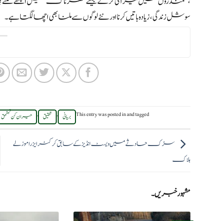
،سمندروں میں تیراکی کرنے جیسے خطرناک کھیل اچھے لگتے ہیں 
سوشل زندگی ،زیادہ باتیں کرنا او رنئے لوگوں سے ملنابھی اچھا لگتا ہے ۔
,
,
This entry was posted in
and tagged
بریانی
تحقیق
حیران کن تحقحق
سڑک حادثے میں ویسٹ انڈیز کے سابق کرکٹر ایزرا موزلے
ہلاک
مشہور خبریں۔