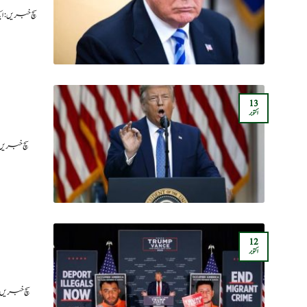
سچ خبریں:
13
اکتوبر
12
اکتوبر
سچ خبریں: 2024 کے انتخابات کے لیے ریپبلکن پارٹی کے امیدوار ڈونلڈ ٹرمپ نے ارورہ، ک