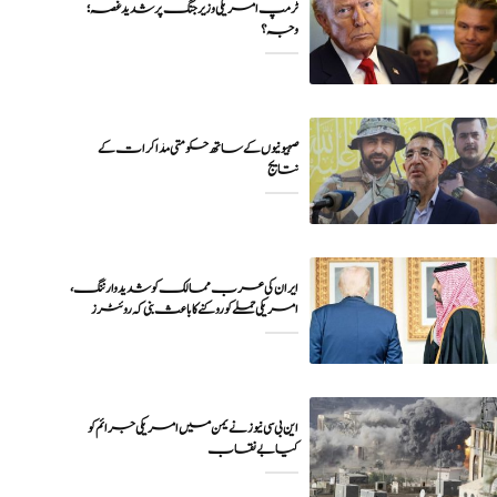
ٹرمپ امریکی وزیر جنگ پر شدید غصہ؛
وجہ ؟
صہیونیوں کے ساتھ حکومتی مذاکرات کے
نتایج
ایران کی عرب ممالک کو شدید وارننگ،
امریکی حملے کو روکنے کا باعث بنی کہ روئٹرز
این بی سی نیوز نے یمن میں امریکی جرائم کو