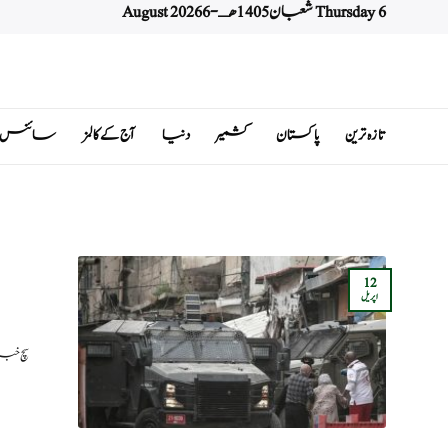
Thursday 6 شعبان 1405 هـ - 6 August 2026
Ski
t
conten
تازہ ترین
پاکستان
کشمیر
دنیا
آج کے کالمز
سائنس اور 
12
اپریل
سچ خبری