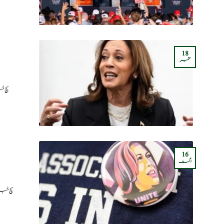
18
ستمبر
سچ خ
16
اگست
سچ خب