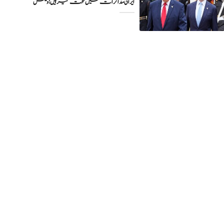
ایرانی مذاکرات میں سخت گیر ہیں: وینس