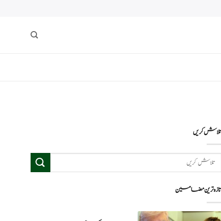
لاش کریں
ازہ ترین مضامین