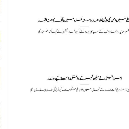
 خبریں: انصاراللہ کے سیاسی بیورو کے رکن محمد البخیتی نے کہا کہ غزہ کی
: مغربی کنارے کے شمال میں صیہونی حکومت کی فوج کی بڑے پیمانے پر مہم