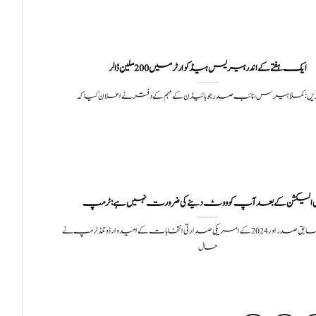
ایک ہفتے کے اندر ہیریس ہیڈ کوارٹر میں 200 ملین ڈالر
یں: کملا ہیرس، نائب صدر جو بائیڈن کے مہم کے دفتر نے اعلان کیا کہ
لیکشن کے بعد آپ کو ووٹ دینے کی ضرورت نہیں ہے: ٹرمپ
سچ خبریں: سابق صدر اور 2024 کے امریکی صدارتی انتخابات کے امیدوار ڈونلڈ ٹرمپ نے
حال