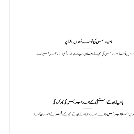
ہیرس کی توجہ نوجوان ووٹرز پر
بریں: کملا ہیرس کی مہم نے اعلان کیا ہے کہ وہ قومی ووٹر رجسٹریشن ڈے
بائیڈن کے استعفیٰ کے بعد ہیریس کی کارکردگی
ریں: کملا ہیرس، نائب صدر جو بائیڈن کے مہم کے دفتر نے اعلان کیا