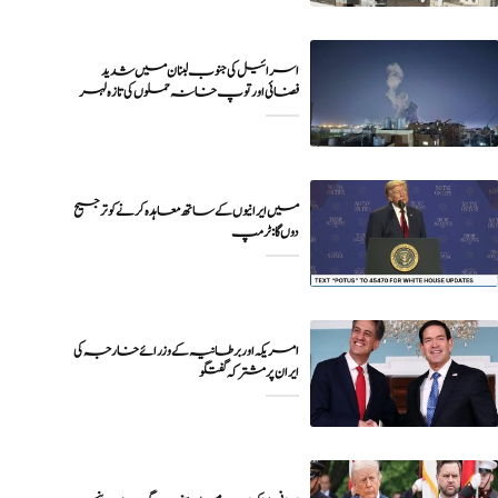
اسرائیل کی جنوب لبنان میں شدید
فضائی اور توپ خانہ حملوں کی تازہ لہر
میں ایرانیوں کے ساتھ معاہدہ کرنے کو ترجیح
دوں گا : ٹرمپ
امریکہ اور برطانیہ کے وزرائے خارجہ کی
ایران پر مشترکہ گفتگو