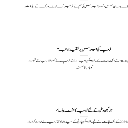
 ایک بیان میں، کملا ہیرس کی مہم نے بلومبرگ نیٹ ورک کے ایڈیٹر
ٹرمپ کی ہیرس پر تنقید؛ وجہ؟
سچ خبریں: 2024 کے انتخابات کے ریپبلکن امیدوار ڈونلڈ ٹرمپ نے کیلیفورنیا کے شہر
کوچیلا میں
تارکین وطن کے لئے ٹرمپ کا سخت پیغام
ولوراڈو