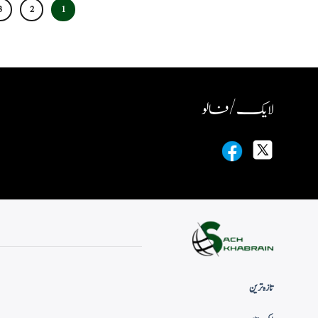
3
2
1
لایک / فالو
تازہ ترین