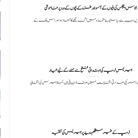
لاس اینجلس کی بلیوں کے آنسو اور غزہ کے بچوں کے درد پر خاموشی!
یں: جب سے ریاستہائے متحدہ میں آگ لگنے کا آغاز ہوا اور اس ملک کے
ہیریس ٹرمپ کی ابتدائی فتح سے نمٹنے کے لیے تیار
کی صدارتی انتخابات میں صرف 3 دن باقی ہیں، کملا ہیرس کی انتخابی
ٹرمپ کے غیر مستحکم رویے پر ہیریس کی تنقید