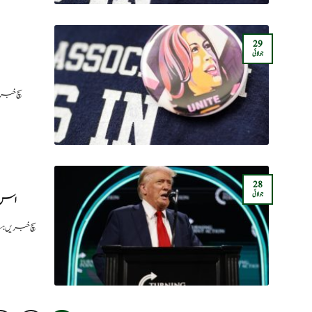
29
جولائی
سچ خبر
28
جولائی
اس ا