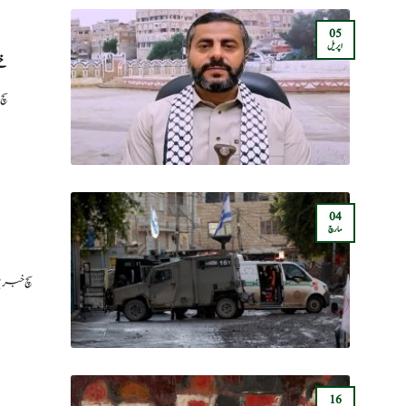
05
اپریل
سچ
04
مارچ
سچ خبریں
16