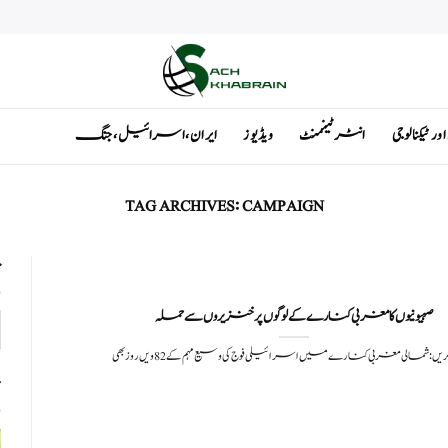
ٹیکنالوجی
انٹرٹینمنٹ
ویڈیوز
ایران ، اسرائیل ، جنگ
TAG ARCHIVES:
CAMPAIGN
ت
ں: شمالی مغربی کنارے میں اسرائیلی فوج کی وسیع مہم کے 82ویں روز بھی
ت