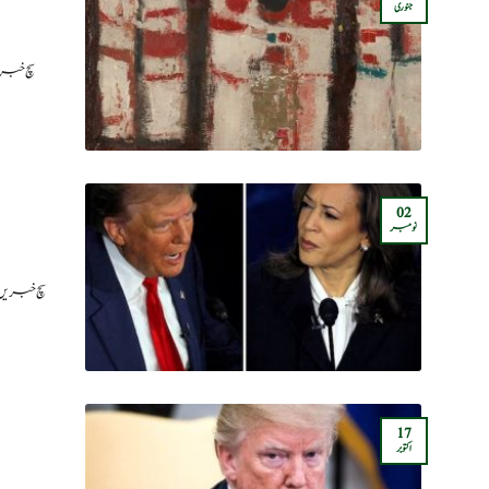
جنوری
سچ خبر
02
نومبر
سچ خبریں: امری
17
اکتوبر