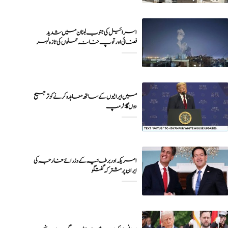
اسرائیل کی جنوب لبنان میں شدید
فضائی اور توپ خانہ حملوں کی تازہ لہر
میں ایرانیوں کے ساتھ معاہدہ کرنے کو ترجیح
دوں گا : ٹرمپ
امریکہ اور برطانیہ کے وزرائے خارجہ کی
ایران پر مشترکہ گفتگو