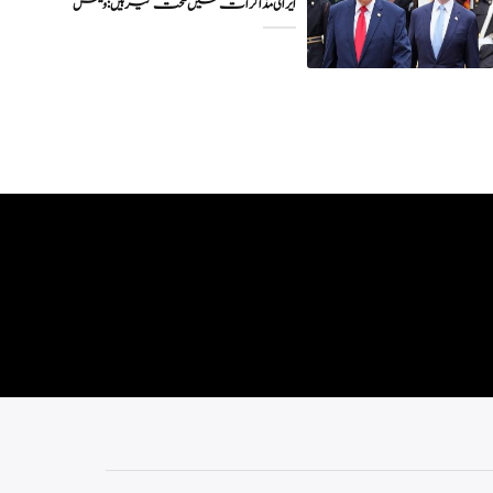
ایرانی مذاکرات میں سخت گیر ہیں: وینس