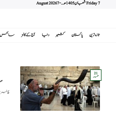
Friday 7 شعبان 1405 هـ - 7 August 2026
Ski
t
conten
تازہ ترین
پاکستان
کشمیر
دنیا
آج کے کالمز
سائنس اور 
21
ستمبر
صہ
سچ خبریں