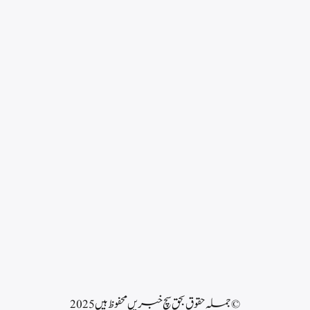
© جملہ حقوق بحق سچ خبریں محفوظ ہیں 2025