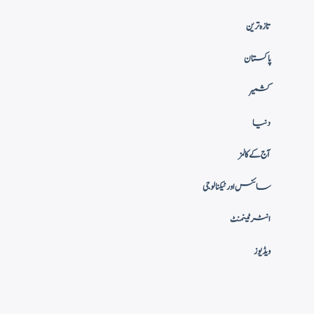
تازہ ترین
پاکستان
کشمیر
دنیا
آج کے کالمز
سائنس اور ٹیکنالوجی
انٹرٹینمنٹ
ویڈیوز