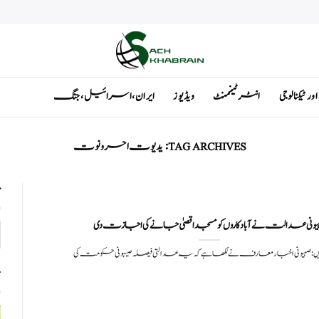
ٹیکنالوجی
انٹرٹینمنٹ
ویڈیوز
ایران ، اسرائیل ، جنگ
TAG ARCHIVES:
یدیوت احرونوت
ت
یونی عدالت نے آباد کاروں کو مسجد اقصیٰ جانے کی اجازت دی
: صہیونی اخبارمعارف نے لکھا ہے کہ یہ عدالتی فیصلہ صیہونی حکومت کی
ت