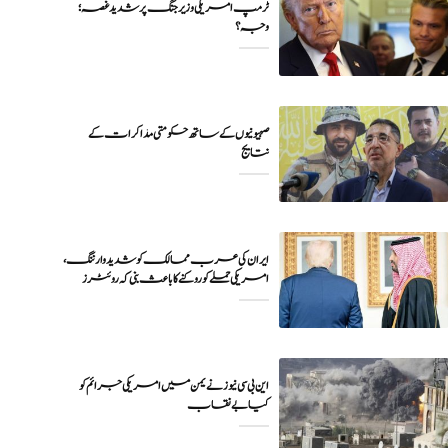
ٹرمپ امریکی وزیر جنگ پر شدید غصہ؛
وجہ ؟
صہیونیوں کے ساتھ حکومتی مذاکرات کے
نتایج
ایران کی عرب ممالک کو شدید وارننگ،
امریکی حملے کو روکنے کا باعث بنی کہ روئٹرز
این بی سی نیوز نے یمن میں امریکی جرائم کو