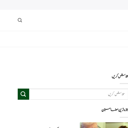
لاش کریں
ازہ ترین مضامین