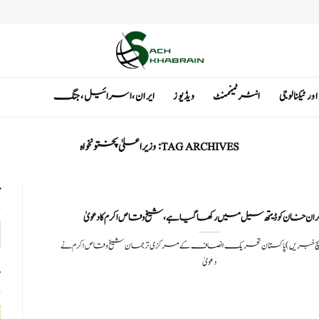
ٹیکنالوجی
انٹرٹینمنٹ
ویڈیوز
ایران ، اسرائیل ، جنگ
TAG ARCHIVES:
وزیراعلیٰ پختونخواہ
ت
 خان کو ڈیتھ سیل میں رکھا گیا ہے ، شیخ وقاص اکرم کا دعویٰ
: (سچ خبریں) پاکستان تحریک انصاف کے مرکزی ترجمان شیخ وقاص اکرم نے
دعویٰ
ت