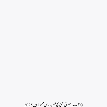
© جملہ حقوق بحق سچ خبریں محفوظ ہیں 2025