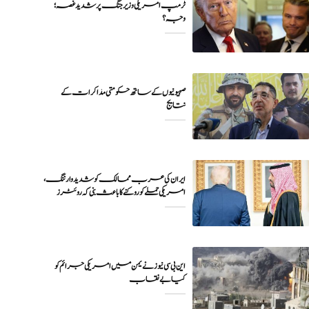
ٹرمپ امریکی وزیر جنگ پر شدید غصہ؛
وجہ ؟
صہیونیوں کے ساتھ حکومتی مذاکرات کے
نتایج
ایران کی عرب ممالک کو شدید وارننگ،
امریکی حملے کو روکنے کا باعث بنی کہ روئٹرز
این بی سی نیوز نے یمن میں امریکی جرائم کو