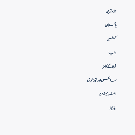
تازہ ترین
پاکستان
کشمیر
دنیا
آج کے کالمز
سائنس اور ٹیکنالوجی
انٹرٹینمنٹ
ویڈیوز