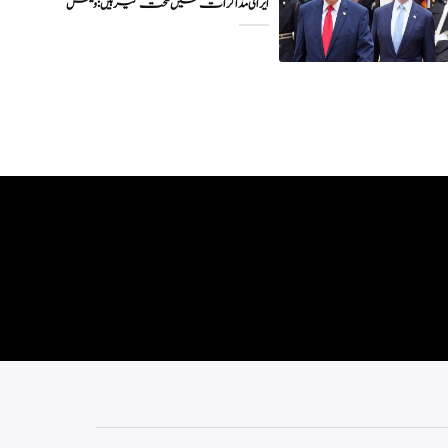
ایرانی مذاکرات میں سخت گیر ہیں: وینس