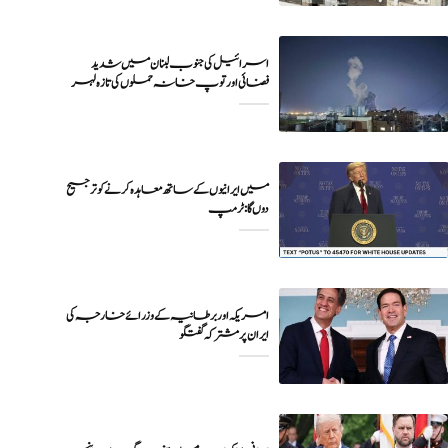
اسرائیل کی جنوب لبنان میں شدید
فضائی اور توپ خانہ حملوں کی تازہ لہر
میں ایرانیوں کے ساتھ معاہدہ کرنے کو ترجیح
دوں گا : ٹرمپ
امریکہ اور برطانیہ کے وزرائے خارجہ کی
ایران پر مشترکہ گفتگو