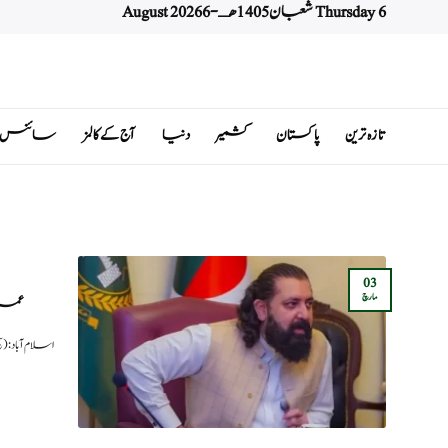
Thursday 6 شعبان 1405 هـ - 6 August 2026
Ski
t
conten
تازہ ترین
پاکستان
کشمیر
دنیا
آج کے کالمز
سائنس اور 
03
مارچ
عمران
اسلام آباد