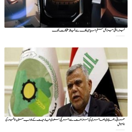
لیزر اینٹی میزائل سسٹم؛ سیاسی بلف سے فیلڈ حقیقت تک
عراقی رہنما ہادی العامری کی مزاحمت سے امریکی سعودی جارحیت کے جواب میں تاخیر کی
اپیل