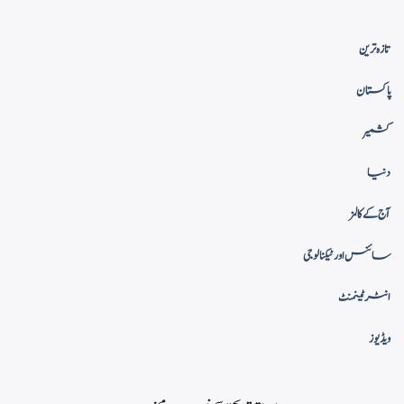
تازہ ترین
پاکستان
کشمیر
دنیا
آج کے کالمز
سائنس اور ٹیکنالوجی
انٹرٹینمنٹ
ویڈیوز