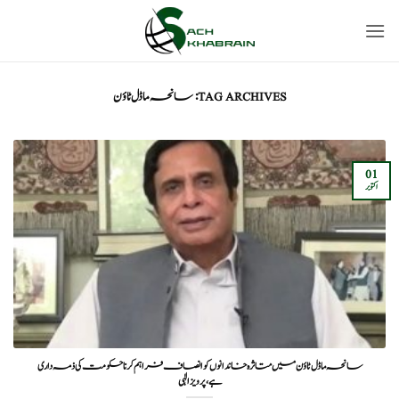
Ski
t
conten
TAG ARCHIVES:
سانحہ ماڈل ٹاؤن
01
اکتوبر
سانحہ ماڈل ٹاؤن میں متاثرہ خاندانوں کو انصاف فراہم کرنا حکومت کی ذمہ داری
ہے،پرویز الٰہی