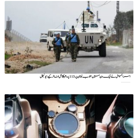
اسرائیل نے ایک دن میں جنوب لبنان پر 113 پروجیکٹائل فائر کیے: یونیفل