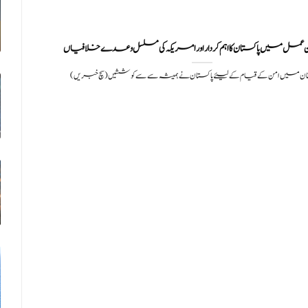
 عمل میں پاکستان کا اہم کردار اور امریکہ کی مسلسل وعدے خلافیاں
) افغانستان میں امن کے قیام کے لیئے پاکستان نے ہمیشہ سے سے کوششیں