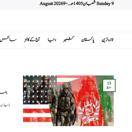
Sunday 9 شعبان 1405 هـ - 9 August 2026
Ski
t
conten
تازہ ترین
پاکستان
کشمیر
دنیا
آج کے کالمز
سائنس اور 
13
مارچ
امریک
(سچ خبری