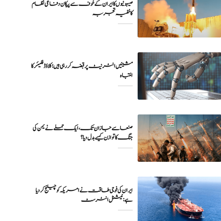
صیہونیوں کا ایران کے خوف سے پیکان دفاعی نظام
کا خفیہ تجربہ
مشینیں انٹرنیٹ پر قبضہ کر رہی ہیں؛ کلاؤڈ فلیئر کا
انتباہ
صنعا سے جازان تک، ایک حملے نے یمن کی
جنگ کا توازن کیسے بدل دیا؟
ایران کی فوجی طاقت نے امریکہ کو چیلنج کر دیا
ہے: نیشنل انٹرسٹ