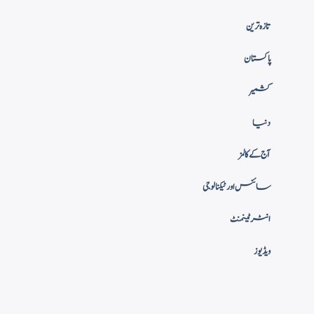
تازہ ترین
پاکستان
کشمیر
دنیا
آج کے کالمز
سائنس اور ٹیکنالوجی
انٹرٹینمنٹ
ویڈیوز