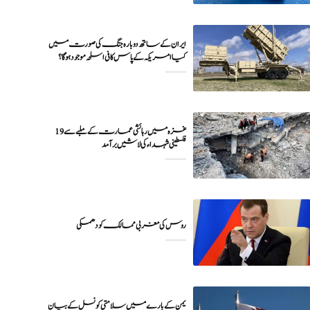
ایران کے ساتھ دوبارہ جنگ کی صورت میں
کیا امریکہ کے پاس کافی اسلحہ موجود ہوگا؟
غزہ میں رہائشی عمارت کے ملبے سے 19
فلسطینی شہداء کی لاشیں برآمد
روس کی مغربی ممالک کو دھمکی
یمن کے بارے میں سلامتی کونسل کے بیان