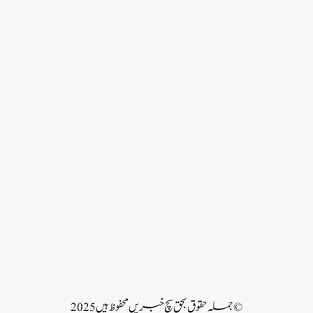
© جملہ حقوق بحق سچ خبریں محفوظ ہیں 2025