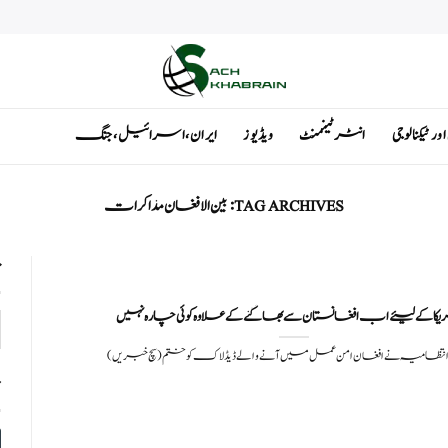
ٹیکنالوجی
انٹرٹینمنٹ
ویڈیوز
ایران ، اسرائیل ، جنگ
TAG ARCHIVES:
بین الافغان مذاکرات
ت
ا کے لیئے اب افغانستان سے بھاگنے کے علاوہ کوئی چارہ نہیں
ں) بائیڈن انتظامیہ نے افغان امن عمل میں آنے والے ڈیڈ لاک کو ختم
ت