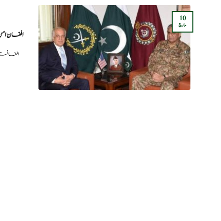
10
مارچ
افغان امن
(سچ خبریں