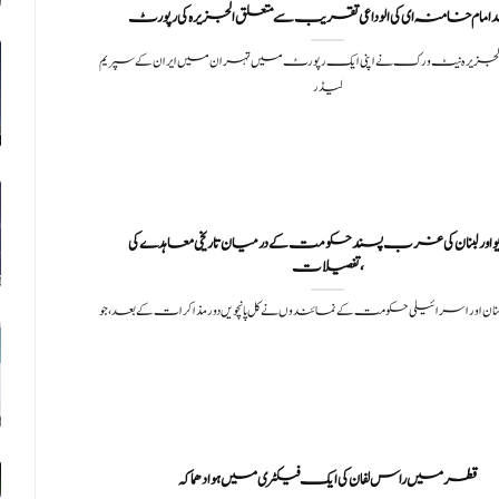
امام خامنہ ای کی الوداعی تقریب سے متعلق الجزیرہ کی رپورٹ
الجزیرہ نیٹ ورک نے اپنی ایک رپورٹ میں تہران میں ایران کے سپریم
لیڈر
یو اور لبنان کی غرب پسند حکومت کے درمیان تاریخی معاہدے کی
تفصیلات،
بنان اور اسرائیلی حکومت کے نمائندوں نے کل پانچویں دور مذاکرات کے بعد، جو