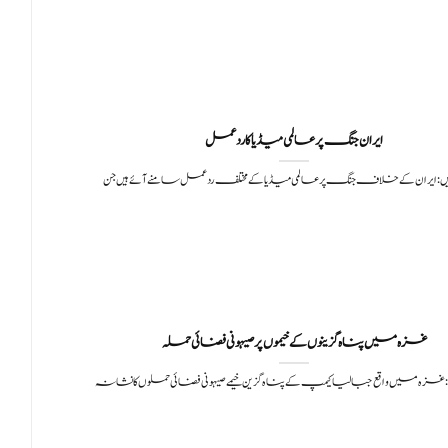
ایران جنگ پر عالمی میڈیا کا ردعمل
:ایران کے خلاف جنگ پر عالمی میڈیا کے مختلف ردعمل سامنے آئے ہیں جن
غزہ میں پناہ گزینوں کے خیموں پر صیہونی فضائی حملہ
غزہ میں واقع جبالیا کیمپ کے پناہ گزین خیمے صیہونی فضائی حملوں کا نشانہ