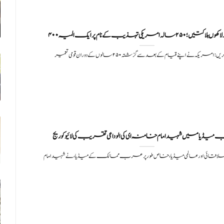
ں؛ ۲۵۰ سالہ امریکی تہذیب کے نام پر ایک المیہ
ڈیا میں شہید امام خامنہ ای کی الوداعی تقریب کی لائیو کوریج
لاقائی اور عالمی میڈیا، خاص طور پر عرب ممالک کے میڈیا، نے شہید امام