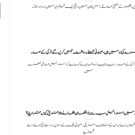
ں: قطر کے صنعتی علاقے راس لفان میں واقع ایک فیکٹری میں زوردار دھماکہ
خطرے کی زد میں ہیں، صیہونی حملے برداشت نہیں کریں گے:ترکی کے صدر
:ترکی کے صدر رجب طیب اردوغان نے کہا ہے کہ اسرائیل عالمی خطرے
میں
میں اسرائیل سب سے بڑا نقصان اٹھانے والا فریق کیوں قرار پایا؟
لجزیرہ نے ایران کے خلاف امریکی۔صہیونی جنگ کے سوویں روز شائع ہونے والے
تجزیے