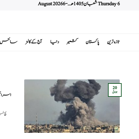
Thursday 6 شعبان 1405 هـ - 6 August 2026
Ski
t
conten
تازہ ترین
پاکستان
کشمیر
دنیا
آج کے کالمز
سائنس اور 
20
جولائی
اسرائی
سچ خب