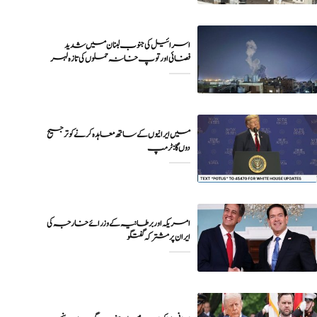
اسرائیل کی جنوب لبنان میں شدید
فضائی اور توپ خانہ حملوں کی تازہ لہر
میں ایرانیوں کے ساتھ معاہدہ کرنے کو ترجیح
دوں گا : ٹرمپ
امریکہ اور برطانیہ کے وزرائے خارجہ کی
ایران پر مشترکہ گفتگو