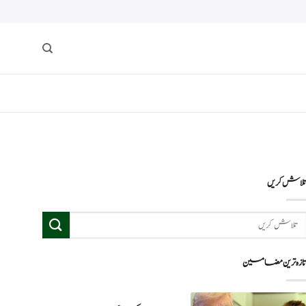
لاش کریں
ازہ ترین مضامین