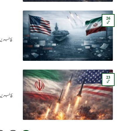
26
مئی
سچ خبریں:
23
مئی
سچ خبریں: