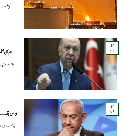
سچ خبری
10
جون
ہم بھی 
سچ خبریں
10
جون
ایران جنگ 
سچ خبریں:ا