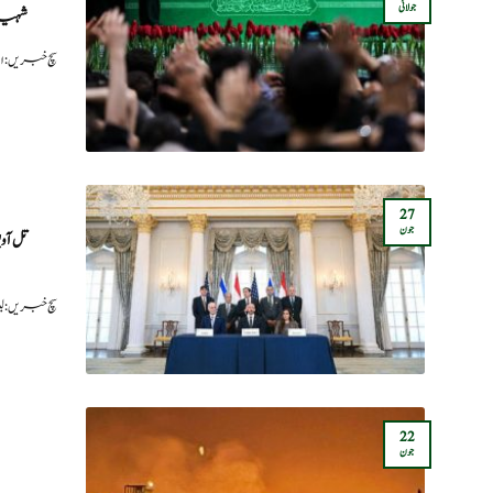
جولائی
شہید 
سچ خبریں: 
27
جون
تل‌آو
سچ خبریں: ل
22
جون