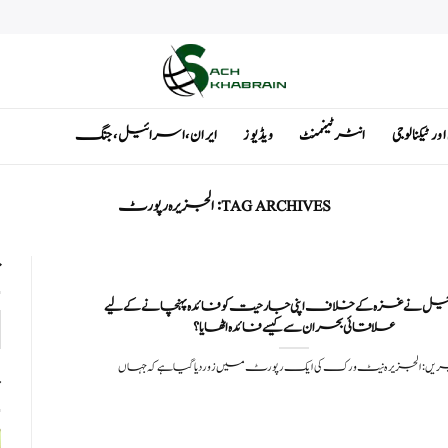
ٹیکنالوجی
انٹرٹینمنٹ
ویڈیوز
ایران ، اسرائیل ، جنگ
TAG ARCHIVES:
الجزیرہ رپورٹ
ت
ل نے غزہ کے خلاف اپنی جارحیت کو فائدہ پہنچانے کے لیے
علاقائی بحران سے کیسے فائدہ اٹھایا؟
ریں: الجزیرہ نیٹ ورک کی ایک رپورٹ میں زور دیا گیا ہے کہ جہاں
ت