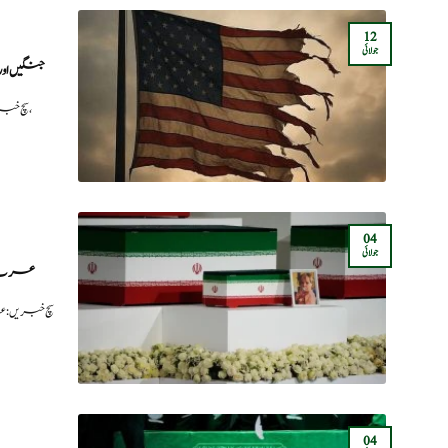
12
جولائی
۴۰۰ جنگیں اور لاکھوں ہلاکتی
سچ خبریں: امریکہ نے اپنے قیام کے بعد سے گزشتہ ۲۵۰ سالوں کے دوران قومی تعمیر،
04
جولائی
عرب می
سچ خبریں: ع
04