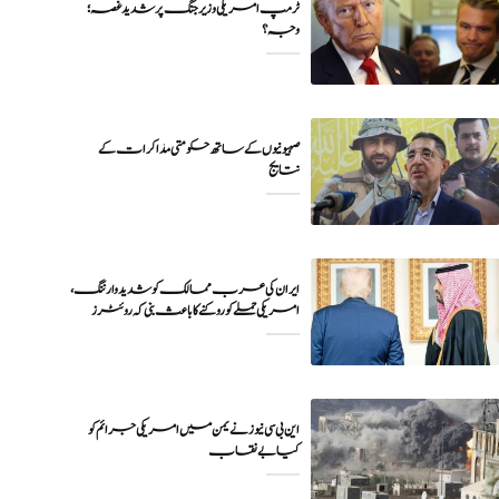
ٹرمپ امریکی وزیر جنگ پر شدید غصہ؛
وجہ ؟
صہیونیوں کے ساتھ حکومتی مذاکرات کے
نتایج
ایران کی عرب ممالک کو شدید وارننگ،
امریکی حملے کو روکنے کا باعث بنی کہ روئٹرز
این بی سی نیوز نے یمن میں امریکی جرائم کو