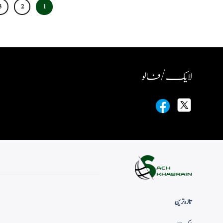
3
2
1
لایک / فالو
تازہ ترین