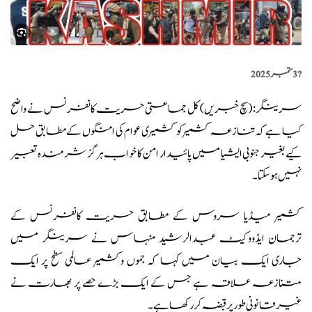
?️
3 ستمبر 2025
سرینگر: (
سچ خبریں
) کل جماعتی حریت کانفرنس نے واضح
کیا ہے کہ تنازعہ کشمیر کو کشمیری عوام کی امنگوں کے مطابق حل
کیے بغیر جنوبی ایشیا میں پائیدار امن کا خواب ہرگز شرمندہ تعبیر
نہیں ہوسکتا۔
کشمیر میڈیا سروس کے مطابق
حریت کانفرنس کے
ترجمان ایڈووکیٹ عبدالرشید منہاس نے سرینگر میں
جاری ایک بیان میں کہا کہ جموں وکشمیر عالمی سطح پر ایک
متنازعہ علاقہ ہے جس کے ایک بڑے حصے پر بھارت نے
غیرقانونی طورپر قبضہ کر رکھا ہے۔