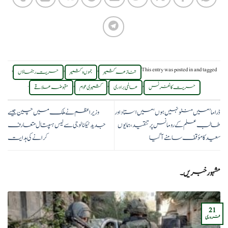
,
,
,
This entry was posted in
and tagged
تنازعہ کشمیر
جموں وکشمیر
حریت رہنماؤں
.
,
,
,
حریت کانفرنس
عالمی برادری
کشمیری عوام
مقبوضہ علاقے
ڈراما ’میں منٹو نہیں ہوں‘ میں استاد اور
وزیراعظم نے ملک میں چین جیسے
طالب علم کے رومانس پر تنقید، ہمایوں
جدید ٹیکنالوجی سے لیس ہسپتال متعارف
سعید کا مؤقف سامنے آگیا
کرانے کی ہدایت
مشہور خبریں۔
21
فروری