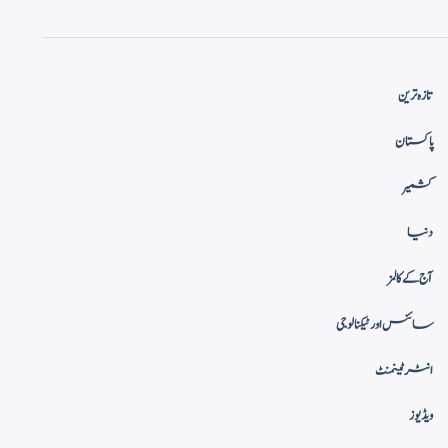
تازہ ترین
پاکستان
کشمیر
دنیا
آج کے کالمز
سائنس اور ٹیکنالوجی
انٹرٹینمنٹ
ویڈیوز