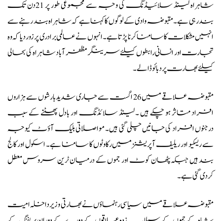
شاہراہ لینڈ سلائیڈنگ کی وجہ سے مجموعی طور پر 21دن تک
بند رہی ہے ۔ مقبوضہ وادی کے لوگوں کا کہنا ہے کہ شاہراہ بند رہنے سے
انہیں مشکلات کا سامنا کرنا پڑتا ہے ۔ انہوں نے عالمی برادری پر زور دیا کہ وہ
تجارت اور انسانی رابطوں کیلئے سرینگر مظفر آباد شاہراہ کی بحالی
کیلئے بھارت پر دبائو ڈالے۔
مقبوضہ علاقے میں 26 اگست سے جاری شدید بارشوں سے ہزاروں
افراد متاثر ہو چکے ہیں ۔ لینڈ سلائڈنگ اور بادل پھٹنے کے سبب
درجنوں افراد کی جانیں چلی گئی ہیں۔ مواصلاتی بلیک آؤٹ کیوجہ
سے ریسکیو اور ریلیف آپریشنز میں رکاوٹوں کا سامنا ہے۔ اسکول اور کالج
بند ہیں جبکہ پٹھان کوٹ اور جموں کے درمیان ٹرین سروس معطل
کردی گئی ہے۔
مقبوضہ علاقے میں سیاسی رہنماؤں نے بھارتی وزیر داخلہ امیت
شاہ کے جموں کے سیلاب زدہ علاقوں کے دورے کے دوران بریفنگ کے