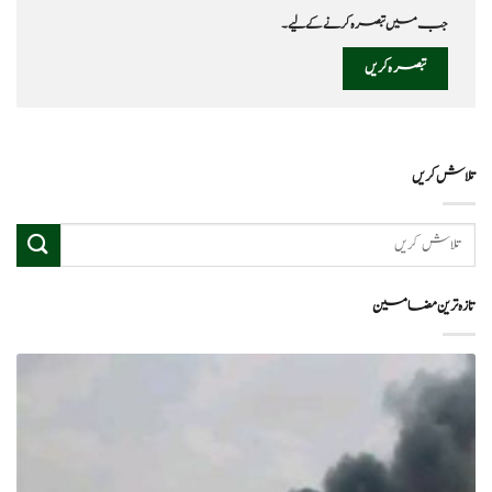
جب میں تبصرہ کرنے کےلیے۔
تلاش کریں
تازہ ترین مضامین