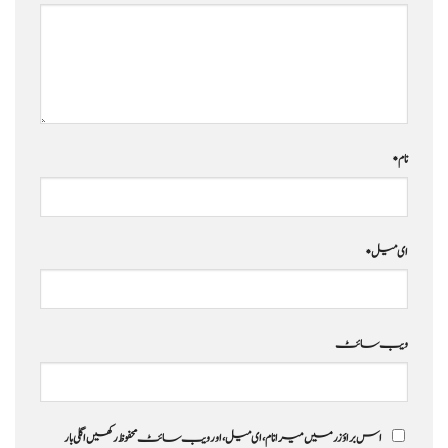
نام
*
ای میل
*
ویب‌ سائٹ
اس براؤزر میں میرا نام، ای میل، اور ویب سائٹ محفوظ رکھیں اگلی بار