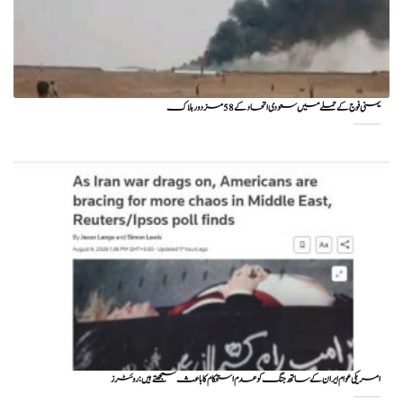
یمنی فوج کے حملے میں سعودی اتحاد کے 58 مزدور ہلاک
امریکی عوام ایران کے ساتھ جنگ کو عدم استحکام کا باعث سمجھتے ہیں: روئٹرز