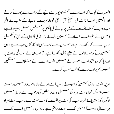
انہوں نے کہا کہ بھارت کشمیریوں سے کیے گئے وعدے پورے کرنے
اور انہیں اپنا ناقابل تنسیخ حق ، حق خودارادیت دینے کے بجائے انکی
جدوجہد کو طاقت کے بل پردبانے کی پالیسی پر مسلسل عمل پیرا ہے ،
اس نے مقبوضہ علاقے میں اظہار رائے کی آزادی کے حق کو مکمل
طورپر سلب کررکھا ہے اور حریت رہنماؤں اور کارکنوں سمیت ہزاروں
کشمیریوں کو سلاخوں کے پیچھے ڈال رکھا ہے۔ترجمان نے عالمی برادری پر
زوردیا کہ وہ مقبوضہ علاقے میں انسانیت کے خلاف سنگین
جرائم پر بھارت کا محاسبہ کرے۔
دریں اثنا، وادی کشمیر کو بیرونی دنیا سے ملانے والا واحد زمینی راستہ
سرینگر جموں شاہراہ کی مسلسل بندش کی وجہ سے وادی میں
لوگوں کو اشیائے ضروریہ کی شدید قلت کا سامنا ہے۔یہ شاہراہ
ہر سال اوسطاً 45 دن تک بند رہتی ہے ۔ روا ں برس اب تک