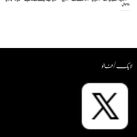
اپیل
لایک / فالو