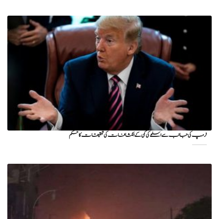
ٹرمپ کی جانب سے اسلحے کی کمی کے انکشافات کی تحقیقات کا حکم