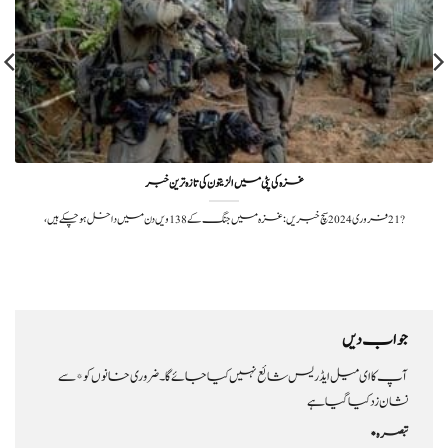
غزہ کی پٹی میں الزیتون کی تازہ ترین خبر
?️ 21 فروری 2024سچ خبریں:غزہ میں جنگ کے 138ویں دن میں داخل ہو چکے ہیں،
جواب دیں
آپ کا ای میل ایڈریس شائع نہیں کیا جائے گا۔
ضروری خانوں کو
*
سے
نشان زد کیا گیا ہے
تبصرہ
*