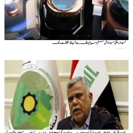
لیزر اینٹی میزائل سسٹم؛ سیاسی بلف سے فیلڈ حقیقت تک
عراقی رہنما ہادی العامری کی مزاحمت سے امریکی سعودی جارحیت کے جواب میں تاخیر کی