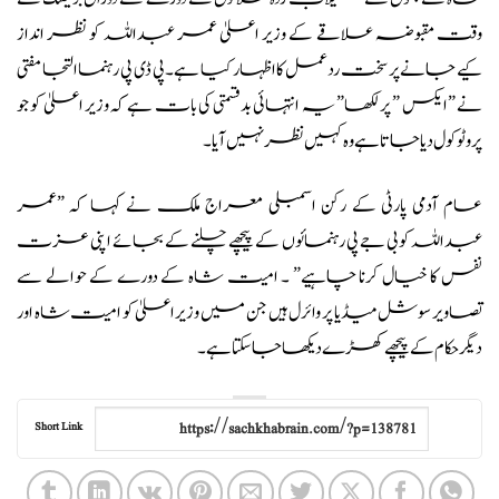
وقت مقبوضہ علاقے کے وزیر اعلیٰ عمر عبداللہ کو نظر انداز
کیے جانے پر سخت ردعمل کا اظہار کیا ہے۔ پی ڈی پی رہنما التجا مفتی
نے ”ایکس ” پر لکھا” یہ انتہائی بدقسمتی کی بات ہے کہ وزیر اعلیٰ کو جو
پروٹوکول دیا جاتا ہے وہ کہیں نظر نہیں آیا۔
عام آدمی پارٹی کے رکن اسمبلی معراج ملک نے کہا کہ ”عمر
عبداللہ کو بی جے پی رہنمائوں کے پیچھے چلنے کے بجائے اپنی عزت
نفس کا خیال کرنا چاہیے” ۔ امیت شاہ کے دورے کے حوالے سے
تصاویر سوشل میڈیا پر وائرل ہیں جن میں وزیر اعلیٰ کو امیت شاہ اور
دیگر حکام کے پیچھے کھڑے دیکھا جاسکتا ہے۔
Short Link