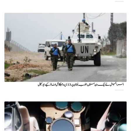
اسرائیل نے ایک دن میں جنوب لبنان پر 113 پروجیکٹائل فائر کیے: یونیفل