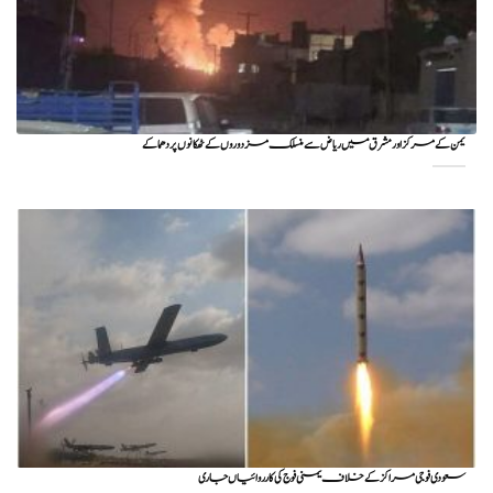
یمن کے مرکز اور مشرق میں ریاض سے منسلک مزدوروں کے ٹھکانوں پر دھماکے
سعودی فوجی مراکز کے خلاف یمنی فوج کی کارروائیاں جاری