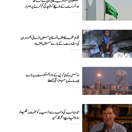
سعودی عرب کا ایران کے ساتھ
مذاکرات کے ذریعے کشیدگی کم کرنے پر اصرار
اقوام متحدہ کا افغانستان میں انسانی بحران
کی شدت کے بارے میں انتباہ
روس کے یوکرین کے دارالحکومت پر بڑے
میناب کی وجہ سے ٹرمپ کو سخت تھپڑ
مارنا چاہیے : ٹکر کارلسن