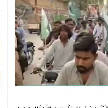
ش و جذبے سے منایا گیا، اور اسلام آباد، کراچی، لاہور سمیت