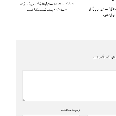
?️ 27 نومبر 2024اسلام آباد: (سچ خبریں) کراچی اور
اسلام آباد: (سچ خبریں) بانی پی ٹی آئی
اسلام آباد سمیت ملک کے مختلف
غی
کی ہمشیرہ
ن زد کیا گیا ہے
ویب‌ سائٹ