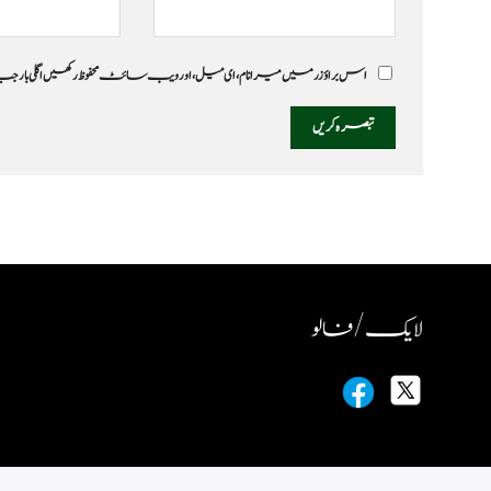
اس براؤزر میں میرا نام، ای میل، اور ویب سائٹ محفوظ رکھیں اگلی بار
لایک / فالو