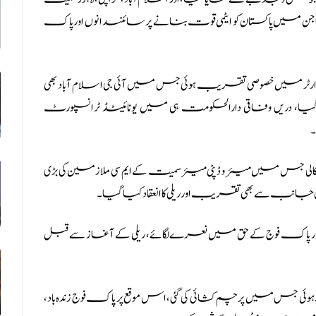
جن میں پاکستان کو ایٹمی قوت بنانے پر سائنسدانوں اور پاک
کوارٹر میں خصوصی تقریب ہوئی جس میں آئی جی اسلام آباد بھی
، دریں وفاقی دارالحکومت ہی میں یونائیٹڈ ٹرانسپورٹ
۔
کالی جس میں میئر و ڈپٹی میئرسمیت کے ایم سی ملازمین کی بڑی
 کی جانب سے بھی تقریب اور ریلی کا انعقاد کیا گیا۔
ی اور پاک فوج کے حق میں نعرے لگائے، ریلی کے آغاز سے قبل
س میں پرچم کشائی کی گئی، اس موقع پر پاک فوج زندہ باد،