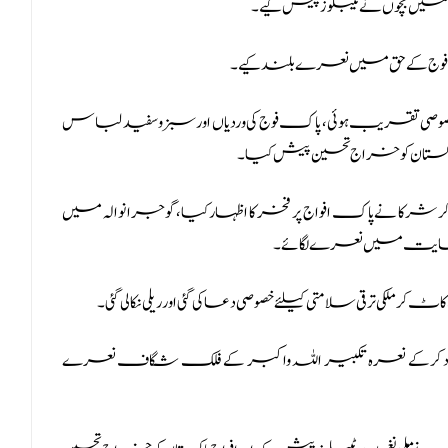
ں بچوں نے ٹیبلوز پیش کیے۔
اک فوج کے حق میں نعرے بلند کیے۔
خصوصی تقریب ہوئی، پاک فوج کی وردیاں اور سبزوسفید لباس
اج پاکستان کو خراج تحسین پیش کیا۔
ال کر شرکا نے پاک افواج پر فخر کا اظہار کیا، گوجرانوالہ میں
وج کی حمایت میں نعرے لگائے۔
 ترقی سلامتی کیلئے خصوصی دعا کی گئی اور ریلی نکالی گئی۔
عقاد کرکے نعرہ تکبیر اللہ واکبر کے فلک شگاف نعرے