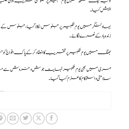
ٹوبہ ٹیک سنگھ میں یوم تکبیر پر خصوصی تقریب ہوئی طلبہ نے مل
پیش کیا۔
بہاولنگر میں یوم تکبیر پر جلوس نکالا گیا، جلوس کے شرکا نے
زندہ باد کے نعرے لگائے۔
جھنگ میں یوم تکبیر پر تقریب کا انعقاد کرکے پاک افواج ک
مری میں بھی یوم تکبیر نہایت جوش و خروش سے منایا گی
سلامتی و استحکام کا عزم کیا گیا۔