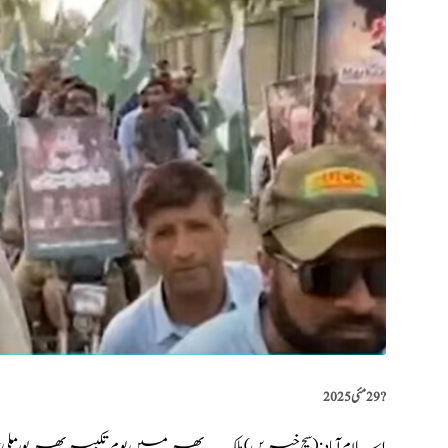
?️
29 مئی 2025
اسلام آباد: (
سچ خبریں
) ملک بھر میں یوم تکبیر بھرپور ملی جو