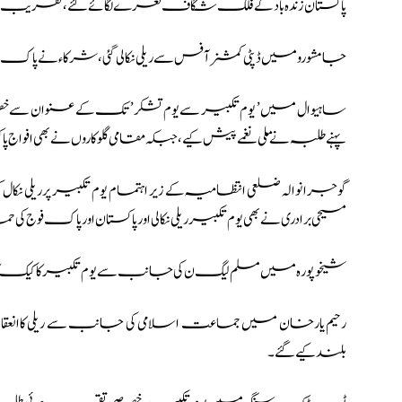
پاکستان زندہ باد کےفلک شگاف نعرے لگائےگئے، تقریب می
جامشورو میں ڈپٹی کمشنر آفس سے ریلی نکالی گئی، شرکاء نے پ
ساہیوال میں ’ یوم تکبیر سے یوم تشکر ’ تک کے عنوان سے 
پہنے طلبہ نے ملی نغمے پیش کیے، جبکہ مقامی گلوکاروں نے بھی افو
گوجرانوالہ ضلعی انتظامیہ کے زیر اہتمام یوم تکبیر پر ریلی نک
مسیحی برادری نے بھی یوم تکبیر ریلی نکالی اور پاکستان اور پاک ف
شیخوپورہ میں مسلم لیگ ن کی جانب سے یوم تکبیر کا کیک کاٹ کرملکی
رحیم یارخان میں جماعت اسلامی کی جانب سے ریلی کاان
بلند کیے گئے۔