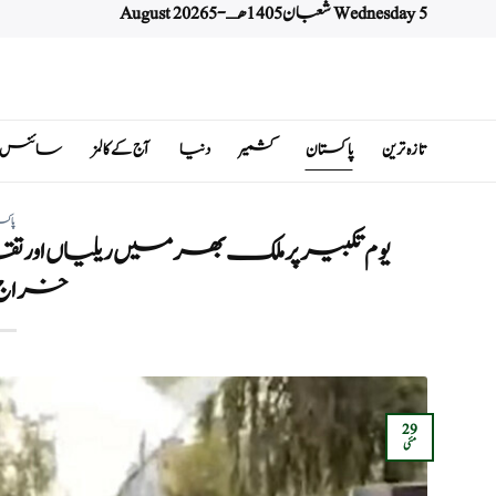
Wednesday 5 شعبان 1405 هـ - 5 August 2026
Ski
t
conten
تازہ ترین
پاکستان
کشمیر
دنیا
آج کے کالمز
سائنس اور 
پاکس
یوم تکبیر پر ملک بھر میں ریلیاں اور تقا
خراج 
29
مئی