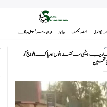
ٹیکنالوجی
انٹرٹینمنٹ
ویڈیوز
ایران ، اسرائیل ، جنگ
تان
ت
ریب، ایٹمی سائنسدانوں اور پاک افواج کو
تحسین
ت