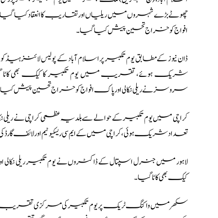
چھوٹے بڑے شہروں میں ریلیاں اور تقاریب کا انعقاد کیا گیا 
افواج کو خراج تحسین پیش کیا گیا۔
ڈان نیوز کے مطابق
یوم تکبیر پر اسلام آباد کے پولیس لائنز ہیڈ
شریک ہوئے، تقریب میں یوم تکبیر کا کیک بھی کاٹا گیا
سروسز نے ریلی نکالی اور پاک افواج کو خراج تحسین پیش کیا
کراچی میں یوم تکبیر کے حوالے سے بلدیہ عظمی کراچی نے ریلی ن
تعداد شریک ہوئی، کراچی میں کے ایم سی ریسکیو ٹیم اور لائف گارڈ
لاہور میں جنرل اسپتال کے ڈاکٹروں نے یوم تکبیر ریلی نکال
کیک بھی کاٹا گیا۔
سکھر میں واکنگ ٹریک پر یوم تکبیر کی مرکزی تقریب ہوئی ج