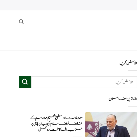
لاش کریں
ازہ ترین مضامین
مقاومت اور شیخ نعیم قاسم کے
خلاف نواف سلام کی بیان بازی پر
حزب اللہ کا سخت ردعمل