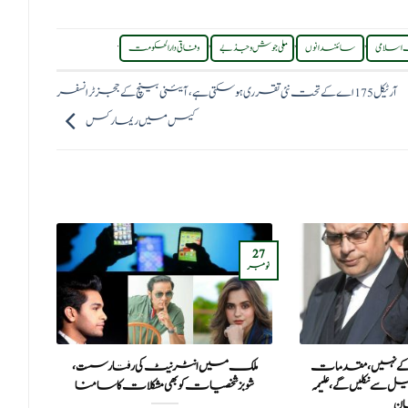
.
,
,
,
اسلامی
سائنسدانوں
ملی جوش و جذبے
وفاقی دارالحکومت
آرٹیکل 175 اے کے تحت نئی تقرری ہو سکتی ہے، آئینی بینچ کے ججز ٹرانسفر
کیس میں ریمارکس
19
27
نومبر
اکتوبر
کے نہیں، مقدمات
ملک میں انٹرنیٹ کی رفتار سست،
آئل
ے نکلیں گے، علیمہ
شوبز شخصیات کو بھی مشکلات کا سامنا
پی
ن