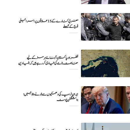
مغربی کنارے کے 15 علاقوں پر اسرائیلی
فوج کے حملے
قطر اور پاکستان آبنائے ہرمز کے لیے
مفاہمت نامے کی تیاری کر رہے ہیں کہ المیادین
ایران ٹرمپ کی دھمکیوں سے ڈرنے والا نہیں:
واشنگٹن پوسٹ