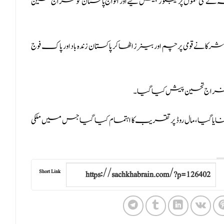
ی نغموں پر ٹیبلوز پیش کیے اور افواج پاکستان کو خراج تحسین
 قومی پرچم اور بینرز اٹھاکر پاکستان زندہ باد اور پاک فوج
و خراج تحسین پیش کیاگیا۔
ا، مال روڈ پر تقریب کا اہتمام کیا گیا جس میں ملکی
Short Link