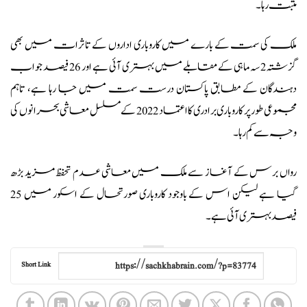
مثبت رہا۔
ملک کی سمت کے بارے میں کاروباری اداروں کے تاثرات میں بھی
گزشتہ 2 سہ ماہی کے مقابلے میں بہتری آئی ہے اور 26 فیصد جواب
دہندگان کے مطابق پاکستان درست سمت میں جا رہا ہے، تاہم
مجموعی طور پر کاروباری برادری کا اعتماد 2022 کے مسلسل معاشی بحرانوں کی
وجہ سے کم رہا۔
رواں برس کے آغاز سے ملک میں معاشی عدم تحفظ مزید بڑھ
گیا ہے لیکن اس کے باوجود کاروباری صورتحال کے اسکور میں 25
فیصد بہتری آئی ہے۔
Short Link