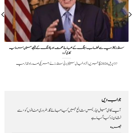
سنڈرز کا ٹرمپ سے خطاب: جنگ کے بجائے صحت اور ہاؤسنگ کے شعبے میں سرمایہ
کاری کرو
?️ 3 اپریل 2026سچ خبریں: آزاد خیال سینیٹر برنی سنڈرز نے امریکی صدر ڈونلڈ ٹرمپ
جواب دیں
آپ کا ای میل ایڈریس شائع نہیں کیا جائے گا۔
ضروری خانوں کو
*
سے
نشان زد کیا گیا ہے
تبصرہ
*