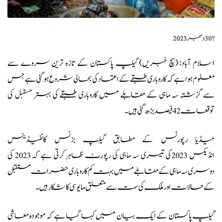
?️
30 دسمبر 2023
اسلام آباد: (
سچ خبریں
) گیلپ پاکستان کے تازہ ترین سروے سے
معلوم ہوا ہے کہ کاروباری طبقے کے اعتماد کی بحالی شروع ہوگئی ہے جس
سے گزشتہ سہ ماہی کے مقابلے میں کاروباری طبقے کی بہتر مسقبل کی
توقعات 42 فیصد بڑھ گئی ہیں۔
میڈیا رپورٹس کے مطابق گیلپ بزنس کانفیڈینس
انڈیکس 2023کی تیسری سہ ماہی کی رپورٹ ظاہر کرتی ہے کہ 2023 کی
دوسری سہ ماہی کے مقابلے میں بہت کم کاروباری حضرات مستقبل
کے حالات اور ملک کی سمت سے متعلق مایوسی کا شکار ہیں۔
گیلپ پاکستان کے ایک بیان میں کہا گیا ہے کہ موجودہ معاشی