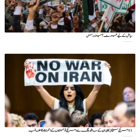
ریاض کے لیے عبرت آمیز درس
11 امریکی سینیٹرز کا ایران کے ساتھ جنگ سے امریکی فوجیوں کے انخلاء کا مطالبہ