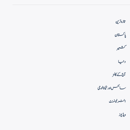
تازہ ترین
پاکستان
کشمیر
دنیا
آج کے کالمز
سائنس اور ٹیکنالوجی
انٹرٹینمنٹ
ویڈیوز