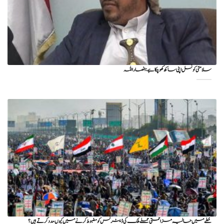
سلامتی کونسل اپنی ساکھ کھو چکا ہے: انصار اللہ
خطے میں حالیہ مزاحمتی حملے ملک کی ڈیٹرنس کو مضبوط کرنے میں کیوں مدد کرتے ہیں؟