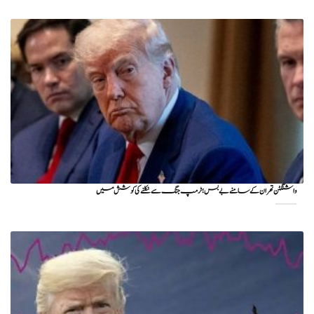
واشنگٹن تهران کے سامنے بے بس؛ ٹرمپ جنگ سے نکلنے کی کوشش میں