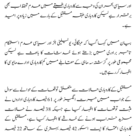
اور
سیاسی بحران
کی وجہ سے کاروباری طبقے میں عدم تحفظ اب بھی
برقرار ہے لیکن کاروباری طبقہ مستقبل کے بارے میں زیادہ پر امید
ہے۔
بیان میں کہا گیا کہ مہنگائی، یوٹیلیٹی بلز اور سیاسی عدم استحکام
تاجر برادری میں بڑھتے ہوئے خدشات کا باعث ہے لیکن
مجموعی طور پر گزشتہ سہ ماہی کے مقابلے میں کم کاروباری ادارے مایوسی کا
اظہار کر رہے ہیں۔
مستقبل کے کاروباری حالات سے متعلق توقعات کے حوالے سے سوال
کے جواب میں حیرت انگیز طور پر 61 فیصد کاروباری اداروں نے
مثبت توقعات کا اظہار کیا ہے جبکہ 38 فیصد نے حالات
مزید خراب ہونے کے خدشے کا اظہار کیا ہے، مستقبل کے
کاروباری اعتماد کا نیٹ اسکور 42 فیصد بہتری کے ساتھ 22 فیصد