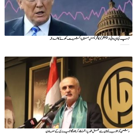
ٹرمپ کی لا پروائی؛ ریپبلکنز کو کانگریس میں اکثریت کھونے کا خدشہ
دشمن کو جنوب لبنان سے مکمل طور پر انخلاء کرنا ہوگا: نبیہ بری کے معاون