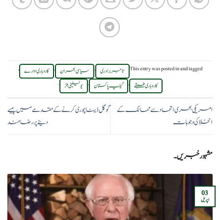
,
,
,
This entry was posted in
and tagged
تاجر برادری
سیاسی بحران
کاروباری ادارے
.
,
,
کاروباری طبقے
گیلپ پاکستان
یوٹیلیٹی بلز
امریکی بحری اتحاد سے ممالک کے
گوگل ڈیٹا چوری کرنے کے مقدمے میں پیسے
انخلا کی وجوہات
دینے پر رضامند
مشہور خبریں۔
03
اپریل