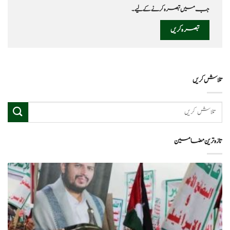
جب میں تبصرہ کرنے کےلیے۔
تلاش کریں
تازہ ترین مضامین