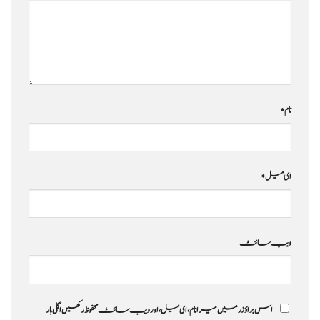
نام
*
ای میل
*
ویب‌ سائٹ
اس براؤزر میں میرا نام، ای میل، اور ویب سائٹ محفوظ رکھیں اگلی بار