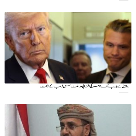
برازیل سے یورپ تک؛ امریکی انتخابی مداخلت میں ٹرمپ کے اثرات