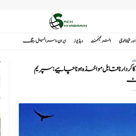
ٹیکنالوجی
انٹرٹینمنٹ
ویڈیوز
ایران ، اسرائیل ، جنگ
تان
ت
ان کا کردار نا قابل مواخذہ ہونا چاہیے:سپریم
رٹ
ت