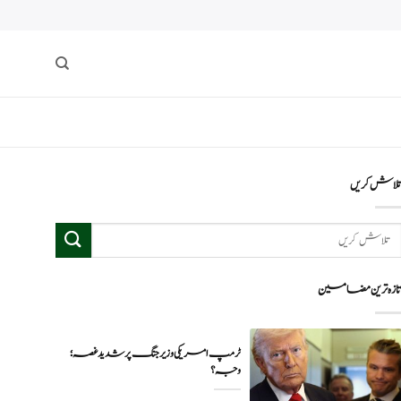
لاش کریں
ازہ ترین مضامین
ٹرمپ امریکی وزیر جنگ پر شدید غصہ؛
وجہ ؟