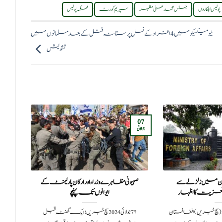
.
,
,
,
پولیس اہلکاروں
جسٹس محمد علی مظہر
سپریم کورٹ
محکمہ پولیس
نیو میکسیکو میں 4 افراد کے نسل پرستانہ قتل کے بعد مسلمانوں میں
تشویش
06
07
اکتوبر
جولائی
تان میں زلزلے سے
صہیونی مظاہرے وزراء اور ارکان پارلیمنٹ کے
پاک
 تعزیت کا اظہار
ایوانوں تک پہنچے
ایس پی
20اسلام آباد (سچ خبریں)افغانستان
?️ 7 جولائی 2024سچ خبریں: ایک گھنٹہ قبل