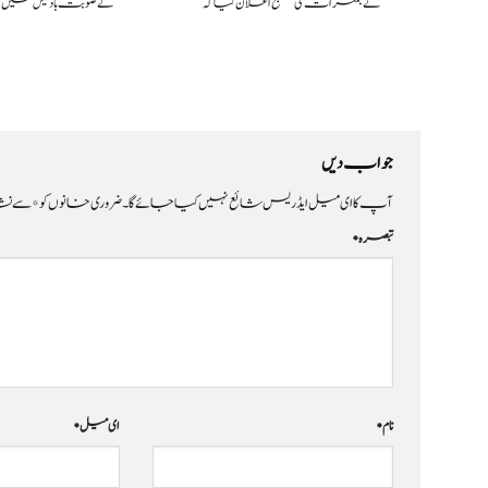
نے جمعرات کی صبح اعلان کیا کہ
کے صوبت بادغیس میں 
جواب دیں
آپ کا ای میل ایڈریس شائع نہیں کیا جائے گا۔
ضروری خانوں کو
*
سے نشا
تبصرہ
*
نام
*
ای میل
*