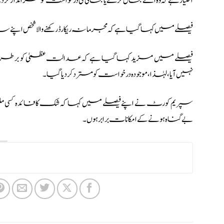
اختیار ہے کہ وہ اسے بحال کرے یا بحالی کی درخواست کو نظر انداز ک
فیصلے میں کہا گیا ہے کہ مجرمانہ ریکارڈ رکھنے والا شخص اپن
فیصلے میں مزید کہا گیا ہے کہ عدالت عظمیٰ کو برطرفی ک
نہیں آیا، لہٰذا، موجودہ درخواست کو مسترد کر دیا گیا۔
سپریم کورٹ نے اپنے فیصلے میں کہا کہ شک کا فائدہ کسی ملزم
بے گناہ ہونے کے امکانات برابر ہوں۔