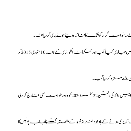
خواست گزار کو شک کا فائدہ دیتے ہوئے بری کر دیا تھا۔
جب وہ جیل میں تھا، اسی دوران اسے 8 نومبر 2014 کو شوکاز نوٹس جاری کیا گیا اور محکمانہ انکوائری کے بعد 10 جنوری 2015 کو
سے مسترد کر دیا گیا۔
اس کے بعد فراز نوید نے پنجاب سروس ٹربیونل میں اپیل دائر کی، لیکن 22 ستمبر 2020 کو وہ درخواست بھی خارج کر دی
 ہونے کے باوجود فراز نوید کے متعلقہ محکمے پنجاب پولیس کا