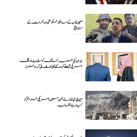
صہیونیوں کے ساتھ حکومتی مذاکرات کے
نتایج
ایران کی عرب ممالک کو شدید وارننگ،
امریکی حملے کو روکنے کا باعث بنی کہ روئٹرز
این بی سی نیوز نے یمن میں امریکی جرائم کو