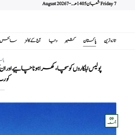
Friday 7 شعبان 1405 هـ - 7 August 2026
Ski
t
conten
تازہ ترین
پاکستان
کشمیر
دنیا
آج کے کالمز
سائنس اور 
پاکس
پولیس اہلکاروں کو سچا، کھرا ہونا چاہیے اور 
کو
09
اگست