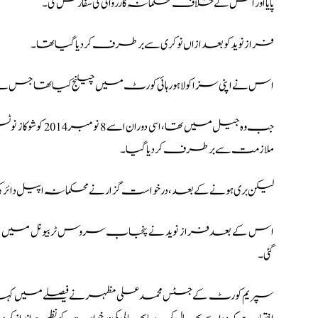
پایا اور اس کے خلاف محکمانہ کارروائی کی سفارش کی۔
فراز نوید کو بعد ازاں نوکری سے برطرف کر دیا گیا تھا۔
اس نے اپنی سزا کو لاہور ہائی کورٹ میں چیلنج کیا تھا جس نے در
ملازمت سے برطرف کر دیا گیا۔
لیکن بری ہونے کے بعد،درخواست گزار نے محکمانہ اپیل دائر کی ج
گئی۔
سپریم کورٹ کے جسٹس محمد علی مظہر نے فیصلے میں کہا کہ بری