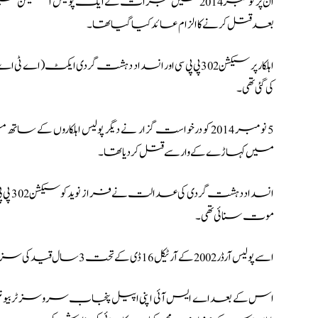
ان پر نومبر 2014 میں گجرات کے ایک پولیس اس
بعد قتل کرنے کا الزام عائد کیا گیا تھا۔
کی گئی تھی۔
5 نومبر 2014 کو درخواست گزار نے دیگر پولیس اہلک
میں کہاڑے کے وار سے قتل کر دیا تھا۔
موت سنائی تھی۔
اسے پولیس آرڈر 2002 کے آرٹیکل 16 ڈی کے تحت 3 سال قید کی سزا بھی سنائی گئی تھی۔
اس کے بعد اے ایس آئی اپنی اپیل پنجاب سروسز ٹربیونل میں