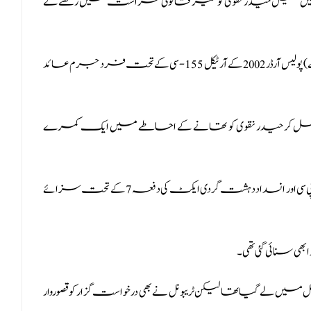
ٹیشن میں طفیل حیدر نقوی کو غیر قانونی حراست میں رکھنے کے
اہلکار پر سیکشن 302 پی پی سی اور انسداد دہشت گردی ایکٹ (اے ٹی اے) پولیس آرڈر 2002 کے آرٹیکل 155-سی کے تحت فرد جرم عائد
اروں کے ساتھ مل کر حیدر نقوی کو تھانے کے احاطے میں ایک کمرے
انسداد دہشت گردی کی عدالت نے فراز نوید کو سیکشن 302 پی پی سی اور انسداد دہشت گردی ایکٹ کی دفعہ 7 کے تحت سزائے
 لے گیا تھا لیکن ٹریبونل نے بھی درخواست گزار کو قصوروار