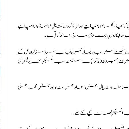
 سچا، کھرا ہونا چاہیے اور ان کا کردار نا قابل مواخذہ ہونا چاہیے
 اور اہلکاروں پر بہت بڑی ذمہ داری عائد کرتی ہے۔
ردہ فیصلے میں یہ ریمارکس پنجاب سروسز ٹربیونل کے
اس فیصلے کے خلاف اپیل میں سامنے آئے ہیں جس میں 22 ستمبر 2020 کو ایک اسسٹنٹ سب انسپکٹر آف پولیس کی
 عطا بندیال، جسٹس سجاد علی شاہ اور جسٹس محمد علی
نسپکٹر تعینات کیے گئے تھے۔