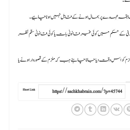
ردے۔
ے سابقہ عہدے پر بحال ہونے کے قابل نہیں ہونا چاہیے۔
ے حکم میں کوئی غیر قانونی بات یا کوئی قانونی سقم نظر
 کو اس وقت دیا جانا چاہئے جب کہ ملزم کے قصوروار ہونے یا
Short Link