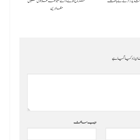
شدید زلزلے کے باعث
شروع ہونے والے مقبوضہ علاقوں میں
مظاہرین
ن زد کیا گیا ہے
ویب‌ سائٹ