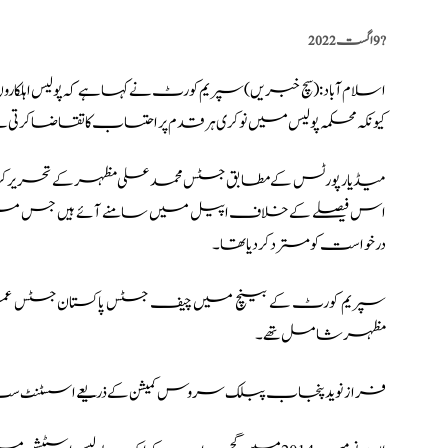
?️
9 اگست 2022
اسلام آباد: (
سچ خبریں
)سپریم کورٹ نے کہا ہے کہ پولیس اہلکاروں کو
کیونکہ محکمہ پولیس میں نوکری ہر قدم پر احتساب کا تقاضا کرتی ہے
میڈیا رپورٹس کے مطابق جسٹس محمد علی مظہر
کے تحریر ک
درخواست کو مسترد کر دیا تھا۔
سپریم کورٹ کے بینچ میں چیف جسٹس پاکستان جسٹس عمر
مظہر شامل تھے۔
فراز نوید پنجاب پبلک سروس کمیشن کے ذریعے اسسٹنٹ سب ا