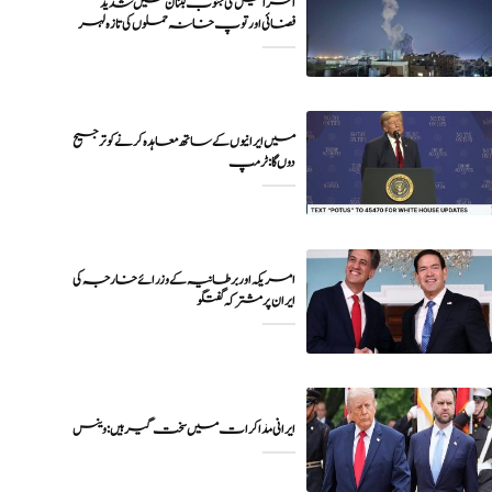
اسرائیل کی جنوب لبنان میں شدید
فضائی اور توپ خانہ حملوں کی تازہ لہر
میں ایرانیوں کے ساتھ معاہدہ کرنے کو ترجیح
دوں گا : ٹرمپ
امریکہ اور برطانیہ کے وزرائے خارجہ کی
ایران پر مشترکہ گفتگو
ایرانی مذاکرات میں سخت گیر ہیں: وینس