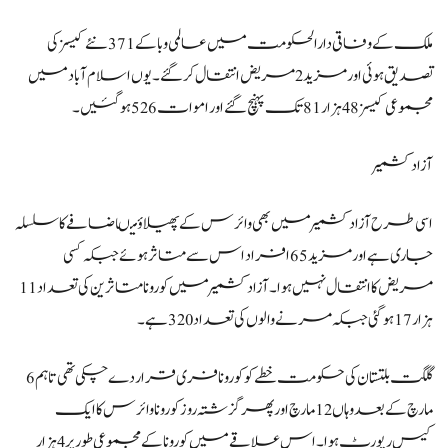
ملک کے وفاقی دارالحکومت میں عالمی وبا کے 371 نئے کیسز کی
تصدیق ہوئی اور مزید 2 مریض انتقال کر گئے۔یوں اسلام آباد میں
مجموعی کیسز 48 ہزار 81 تک پہنچ گئے اور اموات 526 ہوگئیں۔
آزاد کشمیر
اسی طرح آزاد کشمیر میں بھی وائرس کے پھیلاؤ میںاضافے کا سلسلہ
جاری ہے اور مزید 65 افراد اس سے متاثر ہوئے جبکہ کسی
مریض کا انتقال نہیں ہوا۔آزاد کشمیر میں کورونا متاثرین کی تعداد 11
ہزار 17 ہوگئی جبکہ مرنے والوں کی تعداد 320 ہے۔
گلگت بلتستان کی حکومت خطے کو کورونا فری قرار دے چکی تھی تاہم 6
مارچ کے بعد وہاں 12 مارچ اور پھر گزشتہ روز کورونا وائرس کا ایک
کیس رپورٹ ہوا۔اس علاقے میں کورونا کے مجموعی طور پر 4 ہزار