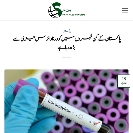
Ski
t
conten
پاکستان
پاکستان کے کن شہروں میں کوورنا وائرس تیزی سے
بڑھ رہا ہے
15
مارچ