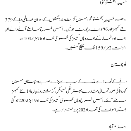
خیبرپختونخوا
ادھر خیبرپختونخوا میں گزشتہ 24 گھنٹوں کے دوران عالمی وبا کے 379
نئے کیسز اور 6 اموات رپورٹ ہوئیں۔اس طرح سامنے آنے والے ان
اعداد و شمار کے بعد وہاں کیسز کی مجموعی تعداد 76 ہزار 104 اور
اموات 2 ہزار 159تک پہنچ گئیں۔
بلوچستان
رقبے کے لحاظ سے ملک کے سب سے بڑے صوبے بلوچستان میں
کورونا کی صورتحال قدرے بہتر تھی لیکن گزشتہ روز وہاں 14 نئے کیسز
سامنے آئے۔اس طرح وہاں مجموعی کیسز کی تعداد 19 ہزار 220 ہوگئی
جبکہ اموات کی تعداد 202 پر برقرار ہے۔
اسلام آباد