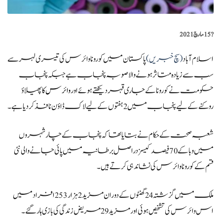
?️
15 مارچ 2021
اسلام آباد
(سچ خبریں)
پاکستان میں کورونا وائرس کی تیسری لہر سے
سب سے زیادہ متاثر ہونے والا صوبہ پنجاب ہے جبکہ پنجاب
حکومت نے کورونا کے جاری قہر دیکھتے ہوئے اور
وائرس
کا پھیلاؤ
روکنے کے لیے پنجاب میں 2 ہفتوں کے لیے لاک ڈاؤن نافذ کردیا ہے۔
شعبہ صحت کے حکام نے بتایا تھا کہ پنجاب کے چار شہروں
میں وبا کے 70 فیصد کیسز دراصل برطانیہ میں پائی جانے والی نئی
قسم کے کورونا وائرس کی نشاندہی کرتے ہیں۔
ملک میں گزشتہ 24 گھنٹوں کے دوران مزید 2 ہزار 253 افراد میں
اس وائرس کی تشخیص ہوئی اور مزید 29 مریض زندگی کی بازی ہار گئے۔