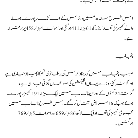
کے باعث لقمہ اجل بنے۔
اس طرح سندھ میں وائرس کے اب تک رپورٹ ہونے
والے کیسز کی تعداد 2 لاکھ 61 ہزار 411 ہوگئی اور اموات 4 ہزار 458 پر برقرار
ہے۔
پنجاب
صوبہ پنجاب میں کورونا وائرس کی برطانوی قسم کا پھیلاؤ جاری ہے
اور گزشتہ کئی روز سے یہاں انفیکشن کی صورتحال بگڑتی جارہی ہے،
گزشتہ 24 گھنٹوں کے دوران پنجاب میں ایک ہزار 191 کیسز رپورٹ
ہوئے جبکہ 16 مریض انتقال کر گئے۔اس طرح پنجاب میں
مجموعی کیسز کی تعداد ایک لاکھ 86 ہزار 659 اور اموات 5 ہزار 769
ہوگئیں۔