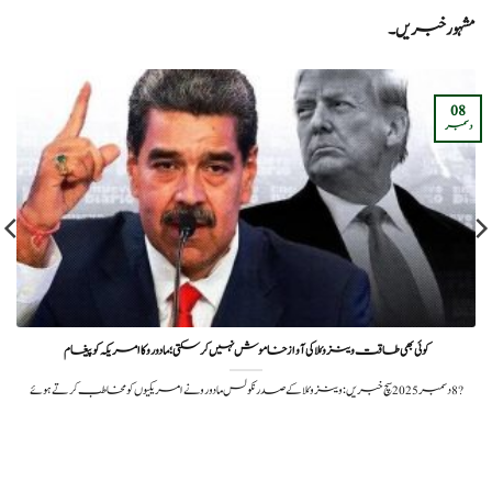
مشہور خبریں۔
08
دسمبر
کوئی بھی طاقت وینزوئلا کی آواز خاموش نہیں کر سکتی؛ مادورو کا امریکہ کو پیغام
?️ 8 دسمبر 2025سچ خبریں:وینزوئلا کے صدر نکولس مادورو نے امریکیوں کو مخاطب کرتے ہوئے