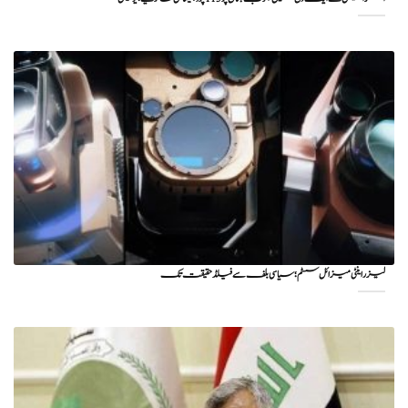
لیزر اینٹی میزائل سسٹم؛ سیاسی بلف سے فیلڈ حقیقت تک