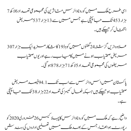
اسی طرح ملک میں کورونا وائرس متاثرین کی مجموعی تعداد 6 لاکھ 7
ہزار 453 تک جا پہنچی ہے جس میں سے 13 ہزار 537 مریض
انتقال کر چکے ہیں۔
علاوہ ازیں گزشتہ 24 گھنٹوں میں کووِڈ 19 کا شکار مزید ایک ہزار 307
مریض صحتیاب ہونے میں کامیاب رہے اور یوں صحتیاب
مریضوں کی مجموعی تعداد 5 لاکھ 71 ہزار 878 ہوگئی۔
پاکستان میں اس وائرس سے اب تک 94.1 فیصد مریض
صحتیاب ہوچکے ہیں جبکہ فعال کیسز کی تعداد 22 ہزار 38 تک جا پہنچی
ہے۔
واضح رہے کہ ملک میں کورونا وائرس کا پہلا کیس 26 فروری 2020 کو
رپورٹ ہوا تھا، جس کے بعد ملک میں تعلیمی اداروں کی بندش