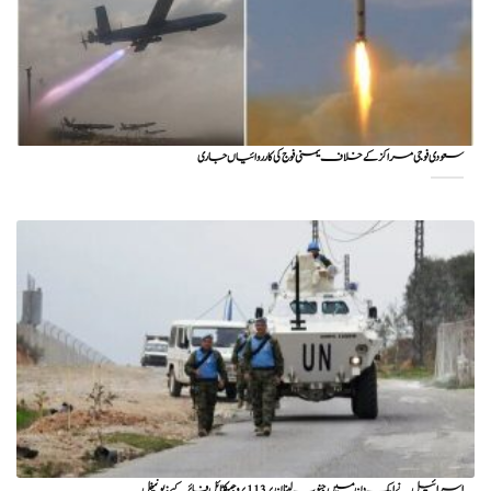
سعودی فوجی مراکز کے خلاف یمنی فوج کی کارروائیاں جاری
اسرائیل نے ایک دن میں جنوب لبنان پر 113 پروجیکٹائل فائر کیے: یونیفل