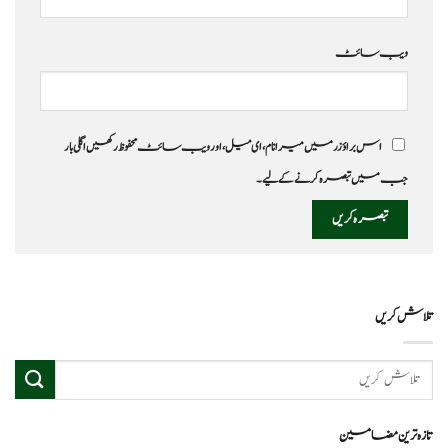
ویب‌ سائٹ
اس براؤزر میں میرا نام، ای میل، اور ویب سائٹ محفوظ رکھیں اگلی بار
جب میں تبصرہ کرنے کےلیے۔
تلاش کریں
تازہ ترین مضامین