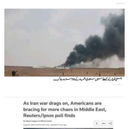
یمنی فوج کے حملے میں سعودی اتحاد کے 58 مزدور ہلاک