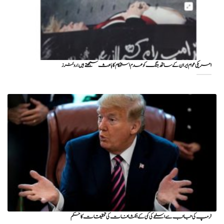
امریکی عوام ایران کے ساتھ جنگ کو عدم استحکام کا باعث سمجھتے ہیں: روئٹرز
ٹرمپ کی جانب سے اسلحے کی کمی کے انکشافات کی تحقیقات کا حکم