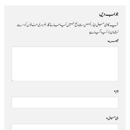
جواب دیں
آپ کا ای میل ایڈریس شائع نہیں کیا جائے گا۔
ضروری خانوں کو
*
سے
نشان زد کیا گیا ہے
تبصرہ
*
نام
*
ای میل
*