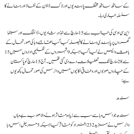
کے ساتھ ساتھ مختلف پابندیوں اور لاک ڈاؤن کے نفاذ اور ہٹانے کا
سلسلہ جاری رہا۔
این سی او سی کی جانب سے 15 مارچ سے انِڈور شادیوں، ڈائننگ اور سینما
گھروں پر پابندی ہٹانے کا فیصلہ کیا گیا تھا جسے وبا کی صورتحال کے
باعث واپس لے لیا گیا جبکہ 9 شہروں کے تعلیمی اداروں میں 15
سے 28 مارچ تک تعطیلات دے دی گئی تھیں۔آج 15 مارچ کو پاکستان
کے چاروں صوبوں اور وفاقی اکائیوں میں وائرس کی صورتحال کچھ یوں
ہے:
سندھ
سندھ جو اس وبا سے سب سے زیادہ متاثر ہونے والا صوبہ ہے وہاں
وائرس نے مزید 232 افراد کو متاثر کیا جبکہ 5 مریض اس وبا