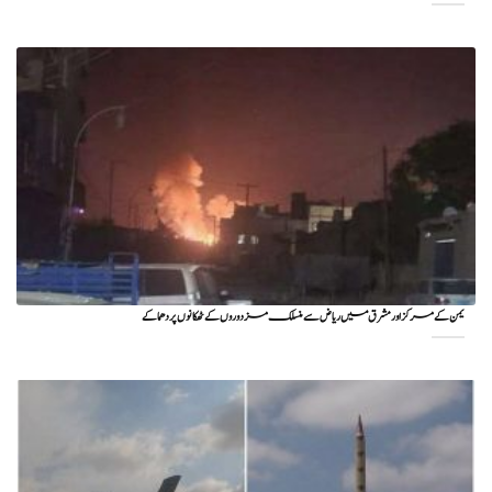
یمن کے مرکز اور مشرق میں ریاض سے منسلک مزدوروں کے ٹھکانوں پر دھماکے