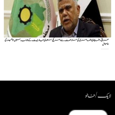
عراقی رہنما ہادی العامری کی مزاحمت سے امریکی سعودی جارحیت کے جواب میں تاخیر کی
اپیل
لایک / فالو