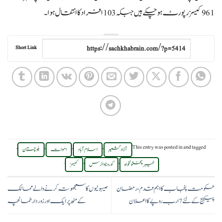
961 کیسز رپورٹ ہوچکے ہیں جبکہ 103 افراد کا انتقال ہوا۔
Short Link
,
,
,
,
This entry was posted in
and tagged
آزاد کشمیر
اسلام آباد
اموات
بلوچستان
.
,
,
خیبر پختونخواہ
کورونا وائرس
کیسز
حکومت پنجاب کا اہم قدم، رمضان
صیہونیوں کا سمجھوتہ کرنے والے ممالک
پیکیج کے لئے 7 ارب روپے کا اعلان
کے منھ پر ایک اور زور دار طمانچہ