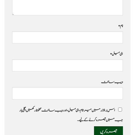
نام
*
ای میل
*
ویب‌ سائٹ
اس براؤزر میں میرا نام، ای میل، اور ویب سائٹ محفوظ رکھیں اگلی بار
جب میں تبصرہ کرنے کےلیے۔