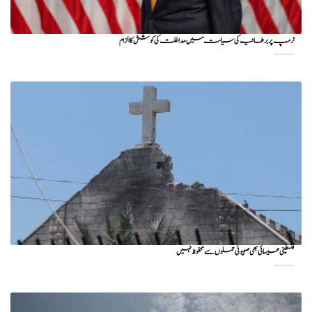
ٹرمپ پر برطانیہ کی سیاست میں مداخلت کی کوشش کا الزام
فلسطینی عیسائی بھی صہیونی حملوں سے محفوظ نہیں