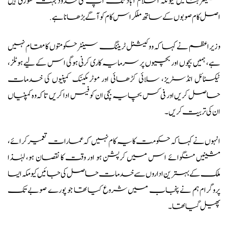
سینٹر بنائیں کیونکہ اسلام آباد تک آپ کی حدود بہت تھوڑی ہیں
اصل کام صوبوں کے ساتھ ملکر اس کام کو آگے بڑھانا ہے.
وزیراعظم نے کہا کہ ووکیشنل ٹریننگ سینٹر حکومتوں کا مقام نہیں
ہے، ہمیں بچوں اور بچیوں پر سرمایہ کاری کرنی ہوگی اس کے لیے ہوٹلز،
ٹیکسٹائل انڈسٹریز، سلائی کڑھائی اور موٹر مکینک کمپنیوں کی خدمات
حاصل کریں اور فی کس بچا یہ بچی ان کو فیس ادا کریں تاکہ وہ کمپنیاں
ان کی تربیت کریں۔
انہوں نے کہا کہ حکومت کا یہ کام نہیں کہ عمارات تعمیر کرائے،
مشینیں منگوائے اس میں کرپشن ہو اور وقت کا نقصان ہو، لہٰذا
ملک کے بہترین اداروں سے خدمات حاصل کی جائیں کیومکہ ایسا
پروگرام ہم نے پنجاب میں شروع کیا تھا جو پورے صوبے تک
پھیل گیا تھا۔