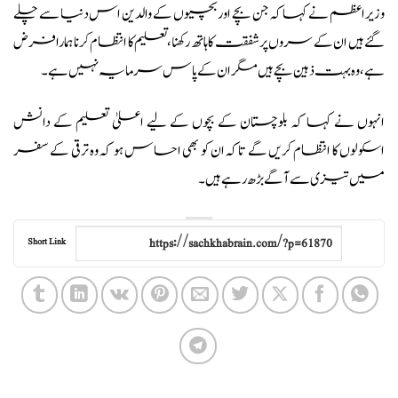
وزیراعظم نے کہا کہ جن بچے اور بچیوں کے والدین اس دنیا سے چلے
گئے ہیں ان کے سروں پر شفقت کا ہاتھ رکھنا، تعلیم کا انتظام کرنا ہمارا فرض
ہے، وہ بہت ذہین بچے ہیں مگر ان کے پاس سرمایہ نہیں ہے۔
انہوں نے کہا کہ بلوچستان کے بچوں کے لیے اعلیٰ تعلیم کے دانش
اسکولوں کا انتظام کریں گے تاکہ ان کو بھی احساس ہو کہ وہ ترقی کے سفر
میں تیزی سے آگے بڑھ رہے ہیں۔
Short Link