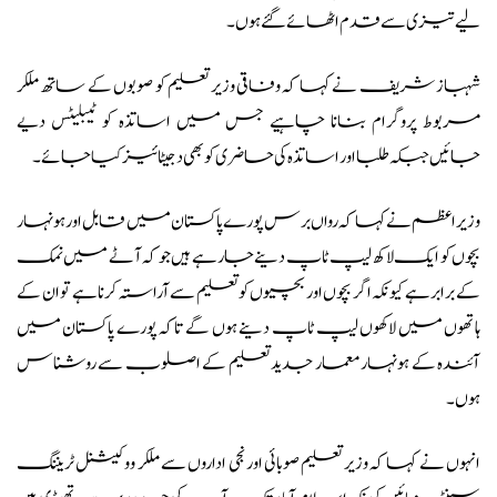
لیے تیزی سے قدم اٹھائے گئے ہوں۔
شہباز شریف نے کہا کہ وفاقی وزیر تعلیم کو صوبوں کے ساتھ ملکر
مربوط پروگرام بنانا چاہیے جس میں اساتذہ کو ٹیبلیٹس دیے
جائیں جبکہ طلبا اور اساتذہ کی حاضری کو بھی دجیٹائیز کیا جائے ۔
وزیراعظم نے کہا کہ رواں برس پورے پاکستان میں قابل اور ہونہار
بچوں کو ایک لاکھ لیپ ٹاپ دینے جارہے ہیں جو کہ آٹے میں نمک
کے برابر ہے کیونکہ اگر بچوں اور بچیوں کو تعلیم سے آراستہ کرنا ہے تو ان کے
ہاتھوں میں لاکھوں لیپ ٹاپ دینے ہوں گے تاکہ پورے پاکستان میں
آئندہ کے ہونہار معمار جدید تعلیم کے اصلوب سے روشناس
ہوں۔
انہوں نے کہا کہ وزیر تعلیم صوبائی اور نجی اداروں سے ملکر ووکیشنل ٹریننگ