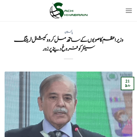
Ski
t
conten
پاکستان
وزیراعظم کا صوبوں کے ساتھ مل کر ووکیشنل ٹریننگ
سینٹر کو فروغ دینے پر زور
21
مارچ