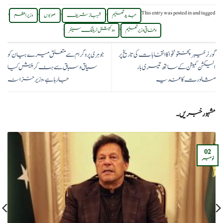
,
,
,
,
This entry was posted in
and tagged
جدید تعلیم
شہباز شریف
صوبوں
وزیراعظم
.
,
وفاقی وزیر تعلیم
ووکیشنل ٹریننگ سینٹر
گورنر خیبرپختونخوا کا انتخابات کی تاریخ پر
جوہری پروگرام سے متعلق میرے بیان کو
الیکشن کمیشن کے ساتھ تیسری بار
سیاق و سباق سے ہٹ کر پیش کیا
مشاورت کا عندیہ
جارہا ہے، وزیر خزانہ
مشہور خبریں۔
02
نومبر