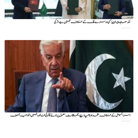
مکہ معاہدہ ایران یا کسی دوسرے ملک کے خلاف نہیں ہے: ترکی
اسرائیل کے خلاف متحد ہونا چاہیے، تعلقات معمول پر لانے کا کوئی فائدہ نہیں: خواجہ آصف