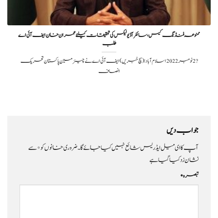
ممنوعہ فنڈنگ کیس، سائفر آڈیو لیکس کی تحقیقات کیلئے عمران خان ایف آئی اے
طلب
?️ 2 نومبر 2022اسلام آباد: (سچ خبریں) ایف آئی اے نے چیئرمین پاکستان تحریک
انصاف
جواب دیں
آپ کا ای میل ایڈریس شائع نہیں کیا جائے گا۔
ضروری خانوں کو
*
سے
نشان زد کیا گیا ہے
تبصرہ
*