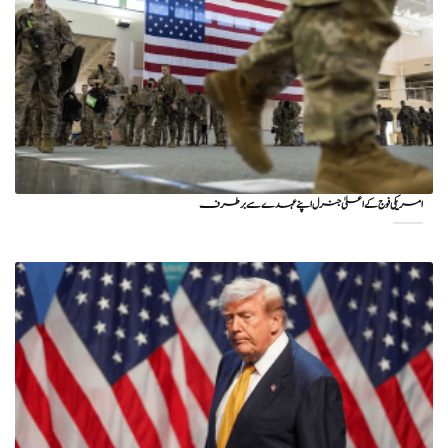
امریکی فوج کے اعلیٰ جنرل اپنے عہدے سے برطرف