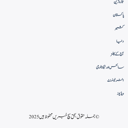
تازہ ترین
پاکستان
کشمیر
دنیا
آج کے کالمز
سائنس اور ٹیکنالوجی
انٹرٹینمنٹ
ویڈیوز
© جملہ حقوق بحق سچ خبریں محفوظ ہیں 2025