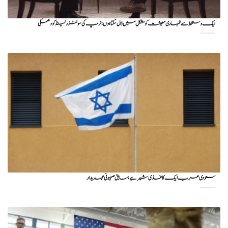
ایک دستخط سے تمہاری معیشت کو مشکل میں ڈال سکتا ہوں؛ ٹرمپ کی سوئٹزرلینڈ کو دھمکی
سعودی عرب ایک کاغذی شیر ہے: سابق صہیونی عہدیدار