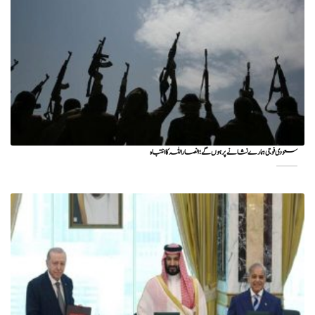
سعودی فوجی ہمارے نشانے پر ہوں گے؛ انصاراللہ کا انتباہ