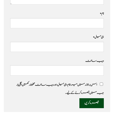
نام
*
ای میل
*
ویب‌ سائٹ
اس براؤزر میں میرا نام، ای میل، اور ویب سائٹ محفوظ رکھیں اگلی بار
جب میں تبصرہ کرنے کےلیے۔