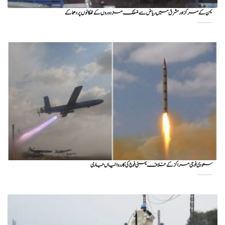
یمن کے مرکز اور مشرق میں ریاض سے منسلک مزدوروں کے ٹھکانوں پر دھماکے
سعودی فوجی مراکز کے خلاف یمنی فوج کی کارروائیاں جاری