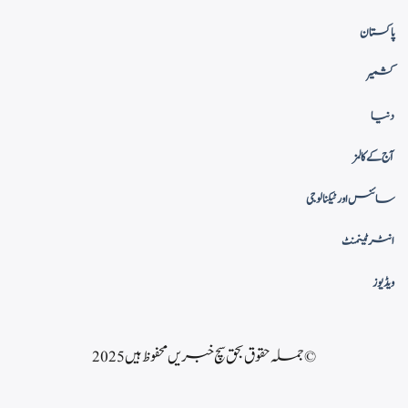
پاکستان
کشمیر
دنیا
آج کے کالمز
سائنس اور ٹیکنالوجی
انٹرٹینمنٹ
ویڈیوز
© جملہ حقوق بحق سچ خبریں محفوظ ہیں 2025