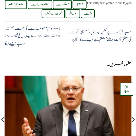
,
,
,
This entry was posted in
and tagged
چیلنجز
حکومت
شروعات
شمشاد اختر
.
,
,
,
مثبت
معاشی
نگران وفاقی وزیر
پیٹرولیم مصنوعات کی قیمت میں
سپریم کورٹ پریکٹس اینڈ پروسیجر ایکٹ
ہوشربا اضافہ، پیٹرول فی لیٹر 26
کی معطلی آئندہ ہفتے ختم کیے جانے کا امکان
روپے 2 پیسے مہنگا
مشہور خبریں۔
01
مارچ