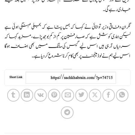
کریں گے اور بجلی چوری کے خلاف مہم عارضی طور پر نہیں بلکہ یہ
جاری رہے گی۔
نگران وفاقی وزیر توانائی نے کہا کہ ہمیں پتا ہے کہ بجلی مہنگی ہوئی ہے
لیکن ہماری کوشش ہے کہ صارفین پر کم از کم بوجھ پڑے، مزید کہا کہ
سردیاں آرہی ہیں اس لیے گیس کی مانگ میں بھی اضافہ ہوگا
اس لیے ہم نے لوڈ مینجمنٹ پر بھی کام کرنا شروع کردیا ہے۔
Short Link