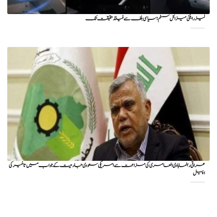
لیزر اینٹی میزائل سسٹم؛ سیاسی بلف سے فیلڈ حقیقت تک
عراقی رہنما ہادی العامری کی مزاحمت سے امریکی سعودی جارحیت کے جواب میں تاخیر کی
اپیل