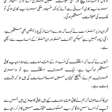
لوگوں کو فائدہ پہنچے اور ملکی معیشت میں بہتری آئے تاکہ غیرملکی
سرمایہ کاری آسانی سے آئے کیونکہ غیر ملکی سرمایہ کاری ہوگی تو
ملک کی معیشت مستحکم ہوگی۔
نگران وزیر خزانہ نے کہا کہ ہمارے ذخائر کی پوزیشن بھی مستحکم ہے،
اتنی زیادہ نہیں ہے لیکن ’آؤٹ فلو اور ان فلو‘ کے حساب سے اچھی
ہے۔
انہوں نے کہا کہ اسمگلنگ کی انسداد کے اقدامات سے ہمارا روپیہ کافی
مستحکم ہوگیا ہے، ایک طرف اسمگلنگ ہے تو دوسری
طرف ہم نے ایکسچینج کمپنیوں میں اصلاحات کی ہیں جو کہ مثبت
بات ہے۔
ان کا کہنا تھا کہ ہم نے کافی اقدامات کیے ہیں، کافی چیزیں ہیں جس سے
آپ کو احساس ہوگا کہ یہ حکومت حقیقت میں کام کر رہی ہے