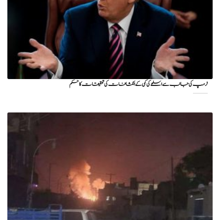
ٹرمپ کی جانب سے اسلحے کی کمی کے انکشافات کی تحقیقات کا حکم