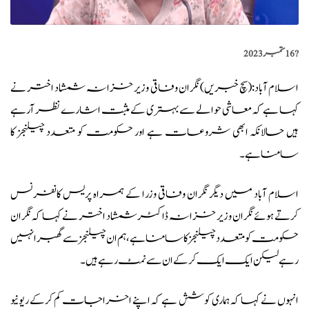
?️
16 ستمبر 2023
اسلام آباد:(
سچ خبریں
) نگران وفاقی وزیر خزانہ شمشاد اختر نے
کہا ہے کہ معاشی حوالے سے بہتری کے مثبت اشارے نظر آرہے
ہیں حالانکہ ابھی شروعات ہے اور حکومت کو متعدد چیلنجز کا
سامنا ہے۔
اسلام آباد میں دیگر نگران وفاقی وزرا کے ہمراہ پریس کانفرنس
کرتے ہوئے نگران
وزیر خزانہ ڈاکٹر شمشاد اختر نے کہا کہ نگران
حکومت کو متعدد چیلنجز کا سامنا ہے، ہم ان چیلنجز سے گھبرا نہیں
رہے لیکن ایک ایک کرکے ان سے نمٹ رہے ہیں۔
انہوں نے کہا کہ ہماری کوشش ہے کہ اپنے اخراجات کم کرکے ریونیو