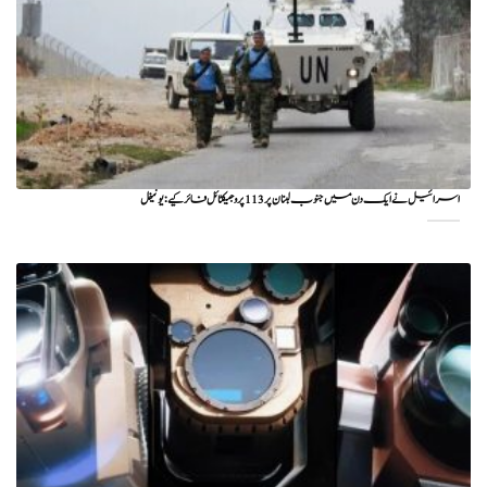
اسرائیل نے ایک دن میں جنوب لبنان پر 113 پروجیکٹائل فائر کیے: یونیفل