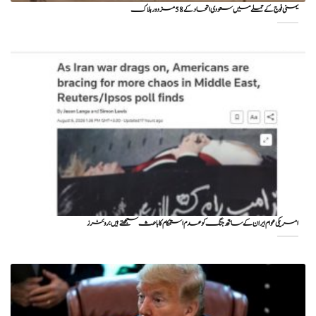
یمنی فوج کے حملے میں سعودی اتحاد کے 58 مزدور ہلاک
امریکی عوام ایران کے ساتھ جنگ کو عدم استحکام کا باعث سمجھتے ہیں: روئٹرز