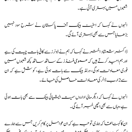
شعبوں میں بہتری آئی ہے۔
انہوں نے کہا کہ اسٹیٹ بینک آف پاکستان نے شرح سود نہیں
بڑھایا جس سے بھی بہتری آئے گی۔
ڈاکٹر شمشاد اختر نے کہا کہ ہم نے ڈونرز سے کافی بات چیت کی ہے
اور ہم امید کرتے ہیں کہ عمومی فنڈز کے ساتھ ساتھ کچھ شعبوں میں
فوری معاونت ہوگی، ورلڈ بینک سے بات ہوئی ہے، کوشش ہے کہ ان
سے 2 ارب ڈالر کی معاونت حاصل کی جائے۔
انہوں نے کہا کہ دیگر مالی اداروں سمیت ایشیائی بینک سے بھی بات ہوئی
ہے، وہاں سے بھی اچھی خبر آئے گی۔
ان کا کہنا تھا کہ ہماری توجہ ہے کہ ان عوامل پر کام کریں جس سے ہمارے