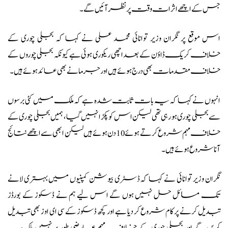
جس کے اچھے اثرات وقت پر نظر آئیں گے۔
اس موقع پر نگران وزیر توانائی محمد علی نے کہا کہ بجلی چوری کے
خلاف کریک ڈاؤن کے بعد اچھی ریکوری ہوئی ہے کیونکہ بجلی چوروں کے
خلاف مقدمات بھی درج ہوئے ہیں اور جرمانے بھی عائد ہوئے ہیں۔
انہوں نے کہا کہ یہ بات ثابت شدہ ہے کہ ملک میں کئی برسوں
سے بجلی چوری ہو رہی تھی لیکن اس کو پکڑا نہیں گیا، ہمیں بجلی چوری کے
خلاف مہم شروع کرتے ہوئے 10 دن ہوئے ہیں لیکن ابھی سے اچھے نتائج
آنا شروع ہوئے ہیں۔
نگران وزیر توانائی نے کہا کہ ڈسٹری بیوشن کمپنیوں میں بہتری لانے
تک مسائل حل نہیں ہوں گے اس لیے ہم نے ڈسکوز کے بورڈز
تبدیل کرنے پر کام شروع کر دیا ہے اور کچھ ڈسکوز کے سی ای اوز بھی تبدیل