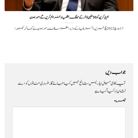
ہم یوکرین کو 50 ملین ڈالر کےمہلک ہتھیار فراہم کریں گے: موریسون
?️ 1 مارچ 2022سچ خبریں: آسٹریلیا کے وزیر اعظم اسکاٹ موریسون نے کہا کہ کینبرا
جواب دیں
آپ کا ای میل ایڈریس شائع نہیں کیا جائے گا۔
ضروری خانوں کو
*
سے
نشان زد کیا گیا ہے
تبصرہ
*