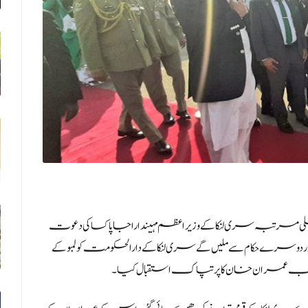
 مرتبہ سری لنکا کے وزیراعظم مہیندا راجاپاکسا کی دعوت
ظم اور دوسرے حکام سے ملیں گے سری لنکا کے دارالحکومت کولمبو کے
صب عمران خان کا پرتپاک استقبال کیا۔