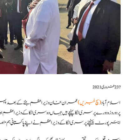
?️
23 فروری 2021
اسلام آباد
(سچ خبریں)
عمران خان وزیر اعظم بننے کے بعد پہلی
پر دو روزہ دورے پر سری لنکا پہنچے ہیں جہاں وہ سری لنکا کے وزیر اع
ایئرپورٹ پہنچنے پر سری لنکا کے وزیراعظم نے اپنے
پاکستانی
ہم من