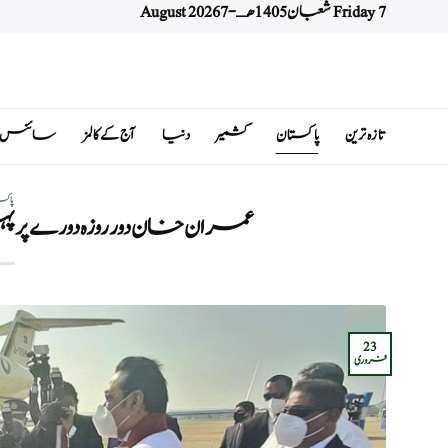
Friday 7 شعبان 1405 هـ - 7 August 2026
Ski
t
conten
تازہ ترین
پاکستان
کشمیر
دنیا
آج کے کالمز
سائنس اور 
پاکس
عمران خان دور روزہ دورے پر پ
23
فروری