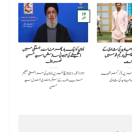
05
19
جولائی
اکتوبر
جاوید کی شادی کے
لبنان کو ایک بار پھر خانہ جنگی میں
روس
 بار گیم شو میں
ڈھکیلنے کی صیہونی سازش:سید حسن
ت
نصراللہ
20کراچی: (سچ خبریں) کرکٹر شعیب
?️ 19 اکتوبر 2021سچ خبریں:لبنان کی مزاحمتی تنظیم
نا جاوید کی شادی
حزب اللہ کے سکریٹری جنرل سید
حسن