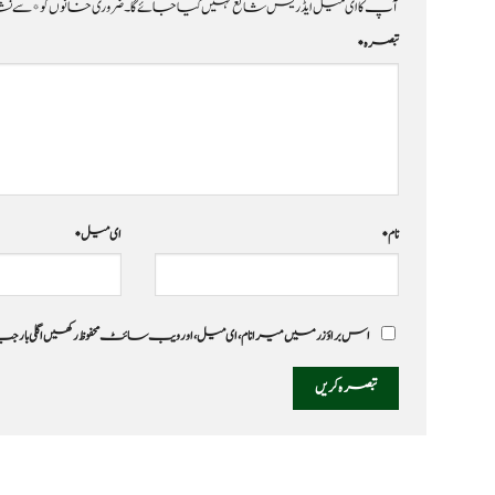
آپ کا ای میل ایڈریس شائع نہیں کیا جائے گا۔
ضروری خانوں کو
*
سے نشا
تبصرہ
*
نام
*
ای میل
*
اس براؤزر میں میرا نام، ای میل، اور ویب سائٹ محفوظ رکھیں اگلی بار