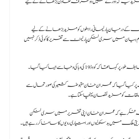
زید یہ کہ دورے میں دوطرفہ تعاون بڑھانے کے لیے
کے درمیان پارلیمانی رابطوں کو مزید بڑھانے کے لیے
اہم بیان میں سری لنکن پارلیمنٹ سے تقریر کا کوئی ذکر نہیں
19 کی وبا کی وجا سے ایسا کیا گیا۔
فظات پر کیا گیا کہ عمران خان مقبوضہ کشمیر کی صورتحال سے
 تعلقات کو مزید نقصان پہنچا سکتا ہے۔
 فکر ہے کہ عمران خان اپنی تقریر میں سری لنکن
تی ملک میں بدسکولیوں اور امتیاری رویوں کا سامنا کر رہے ہیں۔