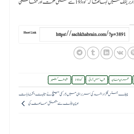
علاوہ ازیں دفتر خارجہ کے ترجمان زاہد حفیظ چوہدری نے ہفتہ وار بریفنگ میں کہا تھا کہ ’کووڈ 19 سے متعلق صحت اور حفاظتی
Short Link
.
,
,
,
,
عمران خان
قیاس آرائی
کووڈ 19
مقبوضہ کشمیر
چیف جسٹس گلزار احمد کی سربراہی میں 5 رکنی بینچ نے سینیٹ انتخابات
اوپن بیلٹ سے متعلق سماعت کی