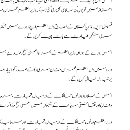
اس موقع پر ایک تقریب کا انعقاد بھی کیا گیا، جہاں پاکستان اور
اعزاز میں توپوں کی سلامی بھی دی گئی جبکہ وزیراعظم عمران خا
قبل ازیں ریڈیو پاکستان کے مطابق وزیراعظم اپنے دورے میں
سری لنکن قیادت سے بات چیت کریں گے۔
اس دورے کے دوران وزیراعظم کے ہمراہ اعلیٰ سطح وفد ہے جس م
دورہ میں وزیراعظم عمران خان سری لنکا کے صدر گوٹابایا راجا
پر تبادلہ خیال کریں گے۔
اس کے علاوہ وہ دونوں ممالک کے درمیان تجارت، سرمایہ 
دفاع اور ثقافتی سیاحت کے شعبوں میں اعلیٰ سطح مذاکرا
وزیراعظم دونوں ممالک کے درمیان تجارت اور سرمایہ ک