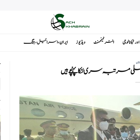
ٹیکنالوجی
انٹرٹینمنٹ
ویڈیوز
ایران ، اسرائیل ، جنگ
تان
ت
ہلی مرتبہ سری لنکا پہنچے ہیں
ت