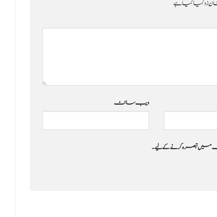
ن زد کیا گیا ہے
ویب‌ سائٹ
 جب میں تبصرہ کرنے کےلیے۔