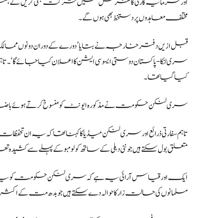
اور سرمایہ کاری کانفرنس‘ میں شرکت بھی کریں گے، م
مختلف معاہدوں پر دستخط بھی ہوں گے۔
قبل ازیں دفتر خارجہ نے بتایا’دورے کے دوران دونوں ممالک 
سری لنکا- پاکستان دوستی ایسوسی ایشن کا اعلان کیا جائے گا‘۔ت
کیا گیا تھا۔
سری لنکن حکومت نے مذکورہ ایونٹ کو منسوخ کرتے ہوئے باضابطہ طور پر کہا تھا کہ کووڈ 
تاہم سفارتی ذرائع اور سری لنکن میڈیا کا کہنا تھا کہ یہ ان تح
متعلق بول سکتے ہیں جو نئی دہلی کے ساتھ کولومبو کے پہلے سے کشیدہ
ایک اور قیاس آرائی یہ ہے کہ سری لنکن حکومت کو یہ
مسلمانوں کی حالت زار کا حوالہ دے سکتے ہیں جو بدھ مت کے اکثری