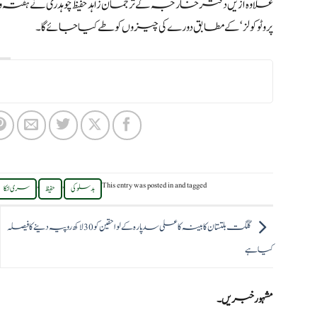
پروٹوکولز‘ کے مطابق دورے کی چیزوں کو طے کیا جائے گا۔
,
,
This entry was posted in
and tagged
بد سلوکی
حفیظ
سری لنکا
گلگت بلتستان کابینہ کا علی سد پارہ کے لواحقین کو 30 لاکھ روپیہ دینے کا فیصلہ
کیا ہے
مشہور خبریں۔