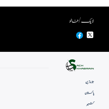
لایک / فالو
تازہ ترین
پاکستان
کشمیر