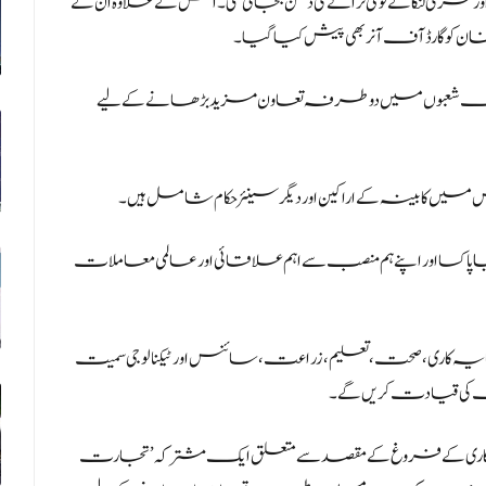
 سری لنکا کے قومی ترانے کی دھن بجائی گئی۔اس کے علاوہ ان کے
ن کو گارڈ آف آنر بھی پیش کیا گیا۔
 مختلف شعبوں میں دو طرفہ تعاون مزید بڑھانے کے لیے
یں کابینہ کے اراکین اور دیگر سینئر حکام شامل ہیں۔
پاکسا اور اپنے ہم منصب سے اہم علاقائی اور عالمی معاملات
کاری، صحت، تعلیم، زراعت، سائنس اور ٹیکنالوجی سمیت
ت کی قیادت کریں گے۔
اری کے فروغ کے مقصد سے متعلق ایک مشترکہ ’تجارت