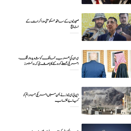
صہیونیوں کے ساتھ حکومتی مذاکرات کے
نتایج
ایران کی عرب ممالک کو شدید وارننگ،
امریکی حملے کو روکنے کا باعث بنی کہ روئٹرز
این بی سی نیوز نے یمن میں امریکی جرائم کو