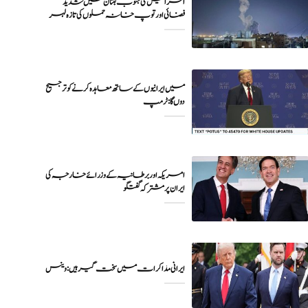
اسرائیل کی جنوب لبنان میں شدید
فضائی اور توپ خانہ حملوں کی تازہ لہر
میں ایرانیوں کے ساتھ معاہدہ کرنے کو ترجیح
دوں گا : ٹرمپ
امریکہ اور برطانیہ کے وزرائے خارجہ کی
ایران پر مشترکہ گفتگو
ایرانی مذاکرات میں سخت گیر ہیں: وینس