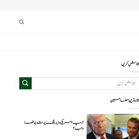
لاش کریں
ازہ ترین مضامین
ٹرمپ امریکی وزیر جنگ پر شدید غصہ؛
وجہ ؟