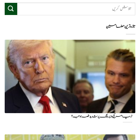
تازہ ترین مضامین
ٹرمپ امریکی وزیر جنگ پر شدید غصہ؛ وجہ ؟