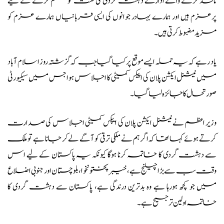
نافذ کرنے والے ادارے دہشت گردی کی لعنت کو ختم کرنے کے لیے
پرعزم ہیں اور ہمارے بہادر جوانوں کی ایسی قربانیاں ہمارے عزم کو
مزید مضبوط کرتی ہیں۔
یاد رہے کہ یہ حملہ ایسے موقع پر کیا گیا جب کہ گزشتہ روز اسلام آباد
میں نیشنل ایکشن پلان کی اپیکس کمیٹی کا اجلاس ہوا جس میں سیکیورٹی
صورتحال کا جائزہ لیا گیا۔
وزیر اعظم نے نیشنل ایکشن پلان کی ایپکس کمیٹی اجلاس کی صدارت
کرتے ہوئے کہا تھا کہ اگر ہم نے ملکی ترقی کو آگے لے کر جانا ہے تو ملک
سے دہشت گردی کا خاتمہ کرنا ہوگا کیونکہ یہ پاکستان کے لیے اس
وقت سب سے بڑا چیلنج ہے، خیبرپختونخوا، بلوچستان اور جنوبی اضلاع
میں جو کچھ ہورہا ہے وہ بدترین درندگی ہے، پاکستان سے دہشت گردی کا
خاتمہ اولین ترجیح ہے۔