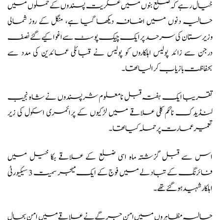
خیال رہے کہ ضلع بنوں میں عسکریت پسندوں کے حملوں میں
حالیہ دنوں میں اضافہ دیکھا گیا ہے، منگل کے روز شمالی
وزیرستان کی سرحد پر ایک چیک پوسٹ سے اغوا کیے گئے نصف
درجن سے زائد پولیس اہلکاروں کو پولیس نے قبائلی عمائدین کی مدد سے
بحفاظت بازیاب کرا لیا تھا۔
تقریبا ایک ہفتہ قبل نامعلوم شرپسندوں نے شاہ نجیب
لنڈیدک نائکم کلی علاقے میں لڑکیوں کے پرائمری اسکول کی زیر
تعمیر عمارت پر حملہ کیا تھا۔
اس سے قبل گزشتہ ماہ اسی ضلع کے علاقے بکا خیل میں
فائرنگ کے تبادلے میں فوج کے ایک میجر سمیت 3 سیکیورٹی
اہلکار شہید ہوگئے تھے۔
حالیہ مظاہروں میں امن جرگے نے علاقے میں امن بحال