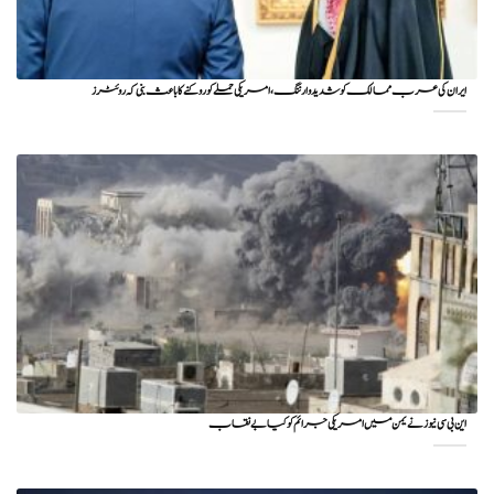
ایران کی عرب ممالک کو شدید وارننگ، امریکی حملے کو روکنے کا باعث بنی کہ روئٹرز
این بی سی نیوز نے یمن میں امریکی جرائم کو کیا بے نقاب