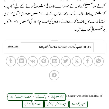
کرنے اور مسلح گروہوں کے خلاف کارروائی شروع کرنے کے لیے سنجیدہ
کوششوں کا مطالبہ کیا تھا، جن کے بارے میں مقامی لوگوں کا دعویٰ
تھا کہ قانون نافذ کرنے والے اداروں کی عدم موجودگی میں وہ سڑکوں
پر حکمرانی کر رہے ہیں۔
Short Link
,
,
,
This entry was posted in
and tagged
آئی ایس پی آر
پاک فوج
خارجی دہشت گردوں
.
,
,
سیکیورٹی فورسز
سینیٹائزیشن آپریشن
فرنٹیئر کانسٹیبلری