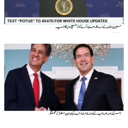
میں ایرانیوں کے ساتھ معاہدہ کرنے کو ترجیح دوں گا : ٹرمپ
امریکہ اور برطانیہ کے وزرائے خارجہ کی ایران پر مشترکہ گفتگو