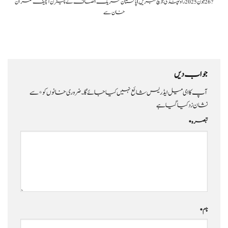
?️ 26 جون 2025راولپنڈی: (سچ خبریں) پاکستان تحریک انصاف کے پیٹرن انچیف عمران
خان سے
جواب دیں
آپ کا ای میل ایڈریس شائع نہیں کیا جائے گا۔
ضروری خانوں کو
*
سے
نشان زد کیا گیا ہے
تبصرہ
*
نام
*