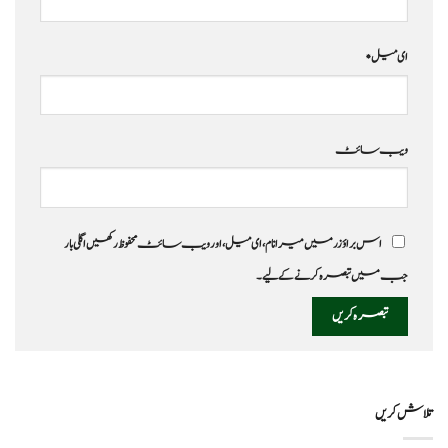
ای میل
*
ویب‌ سائٹ
اس براؤزر میں میرا نام، ای میل، اور ویب سائٹ محفوظ رکھیں اگلی بار
جب میں تبصرہ کرنے کےلیے۔
تلاش کریں