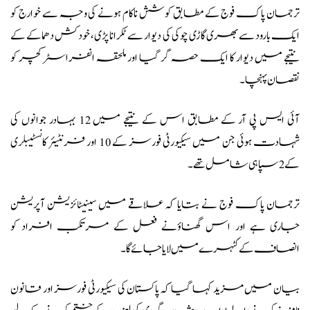
ترجمان پاک فوج کے مطابق کوشش ناکام ہونے کی وجہ سے خوارج کو
ایک بارود سے بھری گاڑی چوکی کی دیوار سے ٹکرانا پڑی، خودکش دھماکے کے
نتیجے میں دیوار کا ایک حصہ گر گیا اور ملحقہ انفراسٹرکچر کو
نقصان پہنچا۔
آئی ایس پی آر کے مطابق اس کے نتیجے میں 12 بہادر جوانوں کی
شہادت ہوئی جن میں سیکیورٹی فورسز کے 10 اور فرنٹیئر کانسٹیبلری
کے 2 سپاہی شامل تھے۔
ترجمان پاک فوج نے بتایا کہ علاقے میں
سینیٹائزیشن آپریشن
جاری ہے اور اس گھناؤنے فعل کے مرتکب افراد کو
انصاف کے کٹہرے میں لایا جائے گا۔
بیان میں مزید کہا گیا کہ پاکستان کی سیکیورٹی فورسز اور قانون