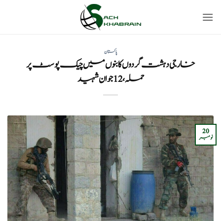
Ski
t
conten
پاکستان
خارجی دہشت گردوں کا بنوں میں چیک پوسٹ پر
حملہ، 12 جوان شہید
20
نومبر