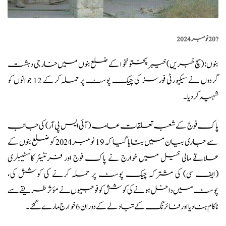
?️
20 نومبر 2024
بنوں: (
سچ خبریں
) خیبر پختونخوا کے ضلع بنوں میں خارجی دہشت
گردوں نے سیکیورٹی فورسز کی چیک پوسٹ پر حملہ کرکے 12 جوانوں کو
شہید کردیا۔
پاک فوج کے شعبہ تعلقات عامہ (آئی ایس پی آر) کی جانب
سے جاری بیان میں بتایا گیا کہ 19 نومبر 2024 کو ضلع بنوں کے
علاقے مالی خیل میں خوارج نے پاک فوج اور فرنٹیئر کانسٹیبلری
(ایف سی) کی مشترکہ چیک پوسٹ پر حملہ کرنے کی کوشش کی،
پوسٹ میں داخل ہونے کی کوشش کو فوجیوں نے مؤثر طریقے سے
ناکام بنا دیا اور فائرنگ کے تبادلے کے دوران 6 خوارج مارے گئے۔