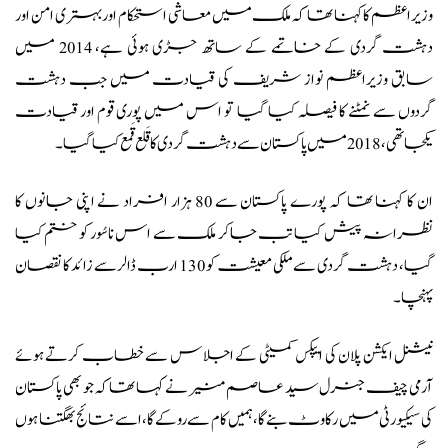
وزیراعظم کا کہنا تھا کہ ملک میں معاشی استحکام اور بہتری امن اور
دہشت گردی کے خاتمے کے ساتھ جڑی ہوئی ہے، 2014 میں
سابق وزیراعظم نواز شریف کی قیادت میں جب دہشت
گردوں سے نمٹنے کا فیصلہ کیا گیا تو اس میں پوری قوم اور قیادت
یکجا تھی، 2018 میں پاکستان سے دہشت گردی کا قَلع قَمع کیا گیا۔
ان کا کہنا تھا کہ پورے پاکستان سے 80 ہزار افراد نے اپنی جانوں کا
نظرانہ پیش کیا تب جاکر ملک سے اس ناسُور کو ختم کیا
گیا، دہشت گردی سے ملکی معیشت کو 130 ارب ڈالر سے زائد کا نقصان
پہنچا۔
نیشنل ایکشن پلان کی ایپکس کمیٹی کے اجلاس سے خطاب کرتے ہوئے
آرمی چیف جنرل سید عاصم منیر نے کہا تھا کہ جو بھی پاکستان
کی سیکیورٹی میں رکاوٹ بنے گا، ہمیں کام سے روکے گا، اسے نتائج بھگتنا ہوں