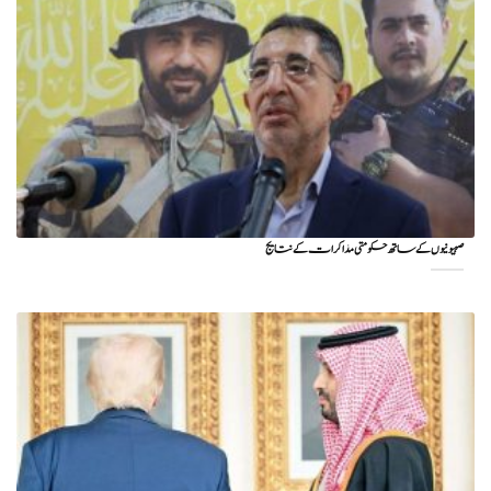
صہیونیوں کے ساتھ حکومتی مذاکرات کے نتایج