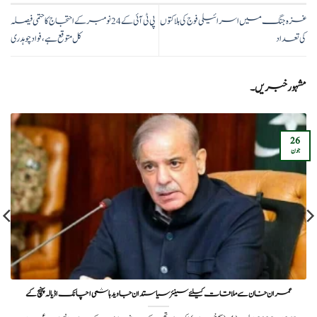
غزہ جنگ میں اسرائیلی فوج کی ہلاکتوں
پی ٹی آئی کے 24 نومبر کے احتجاج کا حتمی فیصلہ
کی تعداد
کل متوقع ہے، فواد چوہدری
مشہور خبریں۔
26
جون
عمران خان سے ملاقات کیلئے سینئر سیاستدان جاوید ہاشمی اچانک اڈیالہ پہنچ گئے