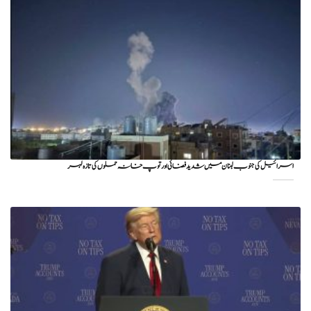
اسرائیل کی جنوب لبنان میں شدید فضائی اور توپ خانہ حملوں کی تازہ لہر