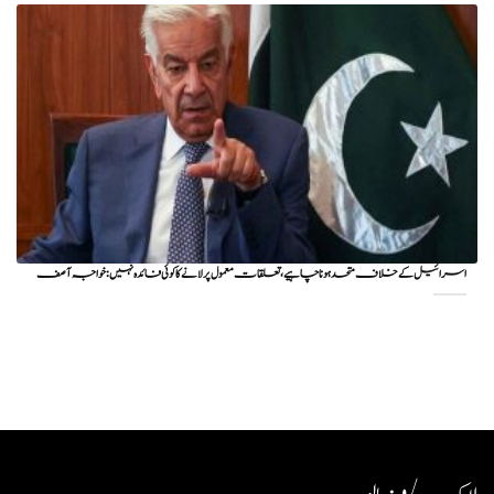
اسرائیل کے خلاف متحد ہونا چاہیے، تعلقات معمول پر لانے کا کوئی فائدہ نہیں: خواجہ آصف