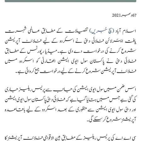
?️
6 دسمبر 2021
اسلام آباد
(سچ خبریں)
تفصیلات کے مطابق عالمی شہرت
یافتہ ایئرلائن فلائی دبئی نے اسکردو کے لیے فلائٹ آپریشن
شروع کرنے کی درخواست دے دی ہے۔میڈیا رپورٹس کے مطابق
فلائی دبئی نے پاکستان سول ایوی ایشن اتھارٹی کو اسکردو میں
فلائٹ آپریشن شروع کرنے کے لیے درخواست جمع کروائی ہے۔
اس ضمن میں سول ایوی ایشن کی جانب سے پریس ریلیز جاری
کی گئی ہے جس میں بتایا گیا ہے کہ فلائی دبئی پاکستان سول ایوی ایشن
اور دبئی سول ایوی ایشن سے منظوری کے بعد اسکردو کے لیے باقاعدہ
آپریشنز شروع کر سکے گی۔
سی اے اے کی پریس ریلیز کے مطابق بین الاقوامی فلائٹ آپریشنز کا