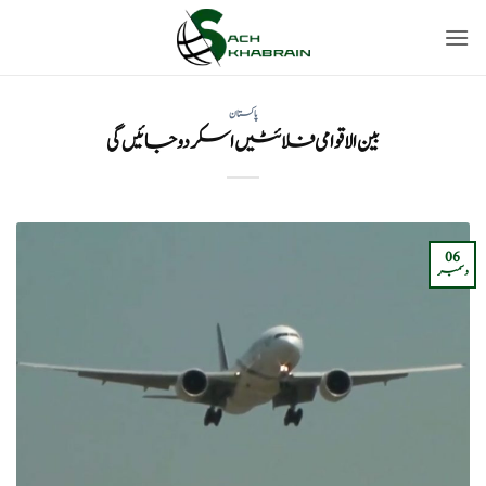
Ski
t
conten
پاکستان
بین الاقوامی فلائٹیں اسکردو جائیں گی
06
دسمبر