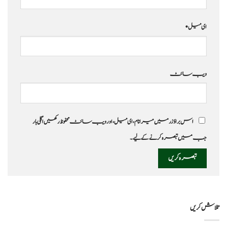
ای میل
*
ویب‌ سائٹ
اس براؤزر میں میرا نام، ای میل، اور ویب سائٹ محفوظ رکھیں اگلی بار
جب میں تبصرہ کرنے کےلیے۔
تلاش کریں