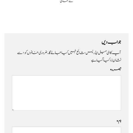
نے سماجی
جواب دیں
آپ کا ای میل ایڈریس شائع نہیں کیا جائے گا۔
ضروری خانوں کو
*
سے
نشان زد کیا گیا ہے
تبصرہ
*
نام
*