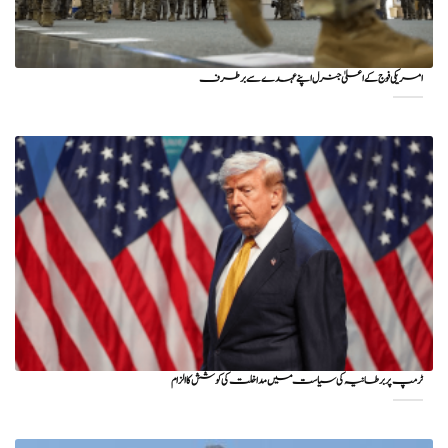
امریکی فوج کے اعلیٰ جنرل اپنے عہدے سے برطرف
ٹرمپ پر برطانیہ کی سیاست میں مداخلت کی کوشش کا الزام