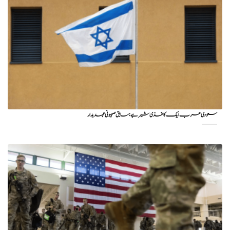
سعودی عرب ایک کاغذی شیر ہے: سابق صہیونی عہدیدار