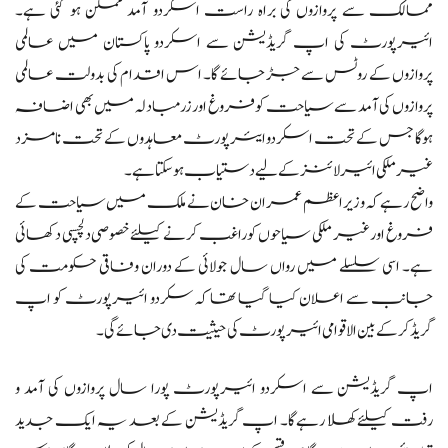
ممالک سے پروازوں کی براہ راست اسکردو آمد ممکن ہو گئی ہے۔
ائیرپورٹ کی اپ گریڈیشن سے اسکردو پاکستان میں عالمی
پروازوں کے روٹس سے جڑ جائے گا۔ اس اقدام کی بدولت عالمی
پروازوں کی آمد سے سیاحت کو فروغ اور زرمبادلہ میں بھی اضافہ
ہوگا جس کے تحت اسکردو ایئرپورٹ معاہدوں کے تحت نامزد
غیر ملکی ائیرلائنز کے لیے دستیاب ہوسکتا ہے۔
واضح رہے کہ وزیراعظم عمران خان نے ملک میں سیاحت کے
فروغ اور غیر ملکی سیاحوں کو راغب کرنے کیلئے خصوصی دلچسپی دکھائی
ہے۔ اسی سلسلے میں رواں سال جولائی کے دوران وفاقی حکومت کی
جانب سے اعلان کیا گیا تھا کہ سکردو ائیرپورٹ کو اپ
گریڈ کر کے بین الاقوامی ائیرپورٹ کی حیثیت دی جائے گی۔
اپ گریڈیشن سے اسکردو ائیرپورٹ پورا سال پروازوں کی آمد و
رفت کیلئے کھلا رہے گا۔ اپ گریڈیشن کے بعد یہ ایک جدید