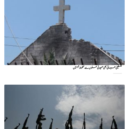
فلسطینی عیسائی بھی صہیونی حملوں سے محفوظ نہیں