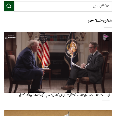
تازہ ترین مضامین
ایک دستخط سے تمہاری معیشت کو مشکل میں ڈال سکتا ہوں؛ ٹرمپ کی سوئٹزرلینڈ کو دھمکی