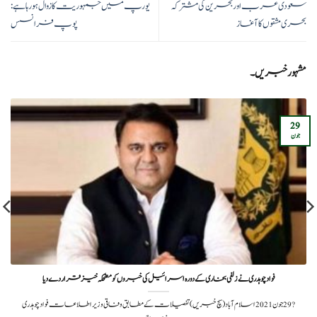
سعودی عرب اور بحرین کی مشترکہ
یورپ میں جمہوریت کا زوال ہو رہا ہے:
بحری مشقوں کا آغاز
پوپ فرانسس
مشہور خبریں۔
29
جون
فواد چوہدری نے زلفی بخاری کے دورہ اسرائیل کی خبروں کو مضحکہ خیز قرار دے دیا
?️ 29 جون 2021اسلام آباد (سچ خبریں) تفصیلات کےمطابق وفاقی وزیر اطلاعات فواد چوہدری