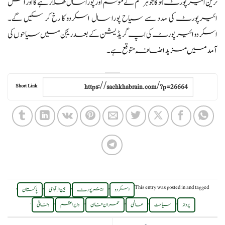
ترین ائیرپورٹ ہو گا جو ہر قسم کے موسم اور پورا سال کھلا رہے گا اور اس
ائیرپورٹ کی مدد سے سیاح پورا سال اسکردو کا رخ کر سکیں گے۔
اسکردو ائیرپورٹ کی اپ گریڈیشن کے بعد ریجن میں سیاحوں کی
آمد میں مزید اضافہ متوقع ہے۔
Short Link
,
,
,
,
This entry was posted in
and tagged
اسکردو
ایئرپورٹ
بین الاقوامی
پاکستان
.
,
,
,
,
,
پرواز
سیاحٹ
عالمی
عمران خان
وزیر اعظم
وفاقی