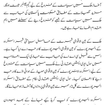
آغاز ملک میں سیاحت کے فروغ کے لیے گیم چینجر ثابت ہوگا۔
مزید تفصیلات کے
مطابق حکومت پاکستان
کی جانب سے
ملک میں سیاحت کے شعبے کو فروغ دینے کے سلسلے میں اہم
اقدام اٹھائے جا رہے ہیں۔
ملک کے بین الاقوامی شہرت کے حامل سیاحتی شہر اسکردو
کے ائیرپورٹ کو بین الاقوامی ائیرپورٹ کا درجہ دے دیا گیا ہے۔
اس سے قبل سی اے اے کی جانب سے جاری ایک اعلامیہ
میں سول ایوی ایشن اتھارٹی نے ملک میں سیاحت کے فروغ
کے لیے اسکردو ایئرپورٹ کو بین الاقوامی معیار کے ہوائی اڈے کا درجہ
دینے کا اعلان کیا۔ سول ایوی ایشن اتھارٹی حکام کے مطابق اسکردو
ائیرپورٹ سے کل 2 دسمبر سے بین الاقوامی پروازوں کا آغاز ہو جائے گا۔
اسکردو ائیرپورٹ کو اپ گریڈ کیے جانے کے بعد بیرون