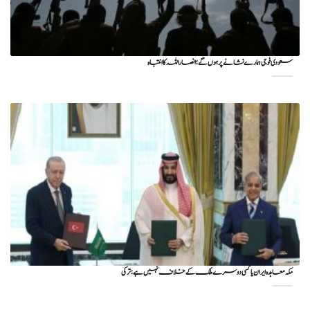
سعودی فوجی ہمارے نشانے پر ہوں گے؛ انصاراللہ کا انتباہ
مکہ معاہدہ ایران یا کسی دوسرے ملک کے خلاف نہیں ہے: ترکی