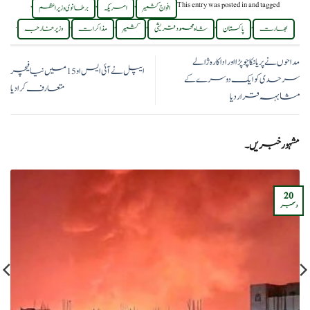
,
,
,
This entry was posted in
and tagged
افواج کشمیر
امریکہ
برطانوی وزیر اعظم
.
,
,
,
,
,
بھارت
پاکستان
شاہ محمود قریشی
کشمیر
مذاکرات
وزیر خارجہ
مداحوں نے پریانکا چوپڑا اور اداکارہ ژالے
ایپل نے آئی ایس او15 میں نیا فیچر
سرحدی کو ایک دوسرے کے
متعارف کرادیا
مشابہہ قرار دیا
مشہور خبریں۔
20
دسمبر