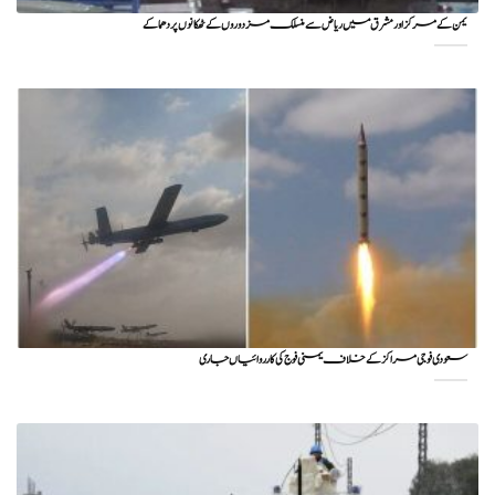
یمن کے مرکز اور مشرق میں ریاض سے منسلک مزدوروں کے ٹھکانوں پر دھماکے
سعودی فوجی مراکز کے خلاف یمنی فوج کی کارروائیاں جاری