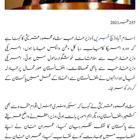
?️
25 ستمبر 2021
اسلام آباد
(سچ خبریں)
وزیرخارجہ شاہ محمود قریشی کا کہنا ہے
کہ دورہ امریکا کامیاب رہا کل وطن واپس جارہا ہوں، امریکی
وزیرخارجہ سے ملاقات خوشگوارماحول میں ہوئی، امریکی
وزیرخارجہ سے باہمی تعلقات، افغانستان صورتحال پرتبادلہ
خیال ہوا، انہوں نے افغانستان سے انخلا کےعمل میں پاکستان کے
کردارکوسراہا۔
شاہ محمود قریشی نے کہا کہ سیکریٹری جنرل اقوام متحدہ سے بھی
کشمیر، افغانستان ودیگراہم امورپربات ہوئی، وزیراعظم نے واضح طریقے
سے پاکستان کا نقطہ نظربیان کیا، عمران خان نے اپنے
خطاب میں بھارت کوبے نقاب کیا، عمران خان نے