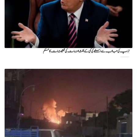
ٹرمپ کی جانب سے اسلحے کی کمی کے انکشافات کی تحقیقات کا حکم