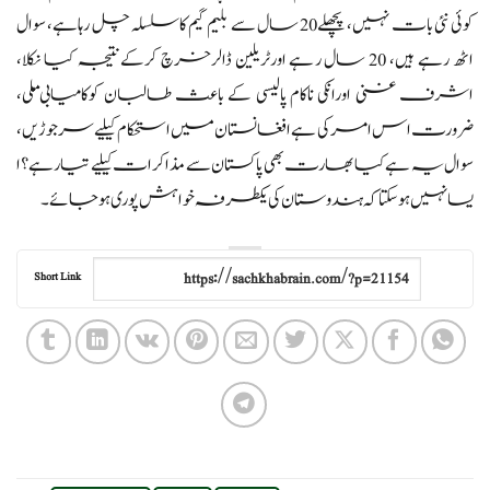
کوئی نئی بات نہیں، پچھلے20 سال سے بلیم گیم کاسلسلہ چل رہاہے، سوال
اٹھ رہے ہیں، 20 سال رہے اورٹریلین ڈالرخرچ کرکےنتیجہ کیا نکلا،
اشرف غنی اورانکی ناکام پالیسی کے باعث طالبان کوکامیابی ملی،
ضرورت اس امرکی ہے افغانستان میں استحکام کیلیے سرجوڑیں،
سوال یہ ہے کیا بھارت بھی پاکستان سے مذاکرات کیلیے تیارہے؟ا
یسا نہیں ہوسکتا کہ ہندوستان کی یکطرفہ خواہش پوری ہوجائے۔
Short Link