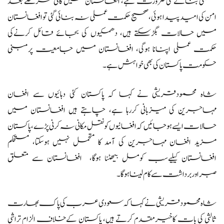
عملی بنانے کی ضرورت ہے، افغانستان میں کافی عرصے بعد
امن کی امید پیدا ہوئی، صحیح حکمت عملی نہ بنائی گئی توافغانستان
میں حالات بگڑسکتے ہیں، دھمکیوں کی بجائے قائل کرنےکی
حکمت عملی اپنانا ہوگی، افغانستان میں جامعیت پرمبنی
حکومت پاکستان کی بھی خواہش ہے۔
شاہ محمودقریشی نے کہا کہ پاکستان کئی دہائیوں سے افغان
مہاجرین کی میزبانی کررہا ہے، چاہتے ہیں افغانستان میں
حالات ایسے ہوجائیں کہ افغانیوں کونقل مکانی نہ کرنی پڑے، پاکستان
مزید افغان مہاجرین کی آمد کا متحمل نہیں ہوسکتا، مستحکم
افغانستان کیلیےسب کومل بیھٹنا ہوگا، افغانستان سے متعلق
صبراوربرداشت سےکام لینا ہوگا۔
شاہ محمود قریشی نے کہا کہ سعودی عرب کی پاک بھارت
ثالثی کی بات کاخیرمقدم کرتے ہیں، پاکستان کےخلاف الزام تراشی