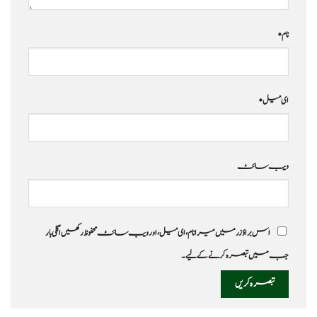
نام
*
ای میل
*
ویب‌ سائٹ
اس براؤزر میں میرا نام، ای میل، اور ویب سائٹ محفوظ رکھیں اگلی بار
جب میں تبصرہ کرنے کےلیے۔