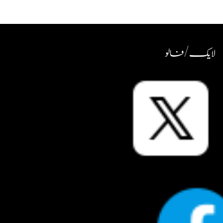
لایک / فالو