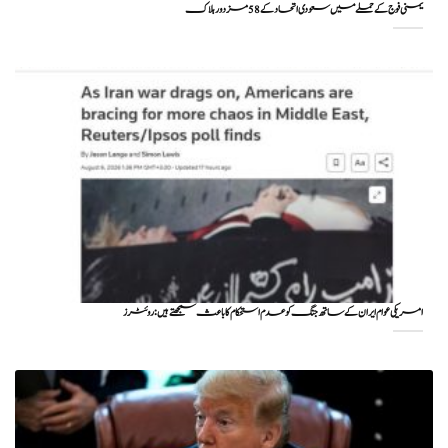
یمنی فوج کے حملے میں سعودی اتحاد کے 58 مزدور ہلاک
امریکی عوام ایران کے ساتھ جنگ کو عدم استحکام کا باعث سمجھتے ہیں: روئٹرز