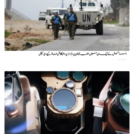
اسرائیل نے ایک دن میں جنوب لبنان پر 113 پروجیکٹائل فائر کیے: یونیفل