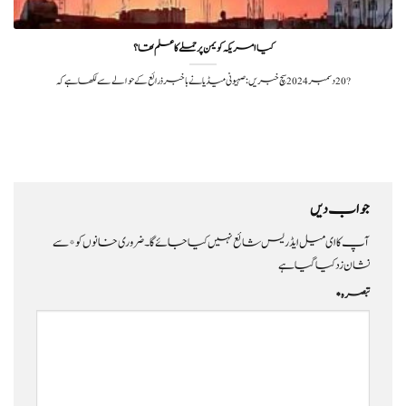
کیا امریکہ کو یمن پر حملے کا علم تھا ؟
?️ 20 دسمبر 2024سچ خبریں: صہیونی میڈیا نے باخبر ذرائع کے حوالے سے لکھا ہے کہ
جواب دیں
آپ کا ای میل ایڈریس شائع نہیں کیا جائے گا۔
ضروری خانوں کو
*
سے
نشان زد کیا گیا ہے
تبصرہ
*