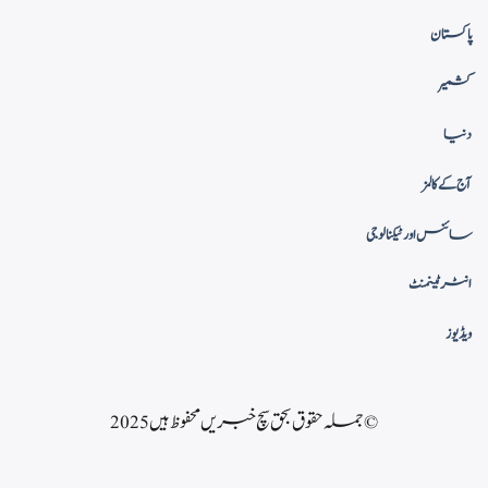
پاکستان
کشمیر
دنیا
آج کے کالمز
سائنس اور ٹیکنالوجی
انٹرٹینمنٹ
ویڈیوز
© جملہ حقوق بحق سچ خبریں محفوظ ہیں 2025