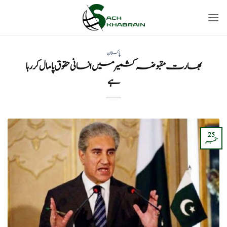
Ski
t
conten
پاکستان
بھارت مقبوضہ کشمیرمیں انسانی حقوق پامال کررہا
ہے
25
ستمبر