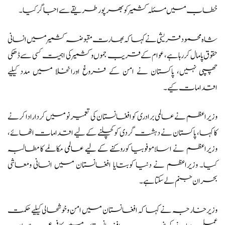
خطاب میں مسئلہ کشمیرکوبھرپورطریقے سے اجاگرکیا۔
شاہ محمود قریشی نے کہا کہ بھارت مقبوضہ کشمیرمیں انسانی
حقوق پامال کررہا ہے، عوام کے قریب جموں وکشمیرکی اہمیت کسی سے ڈھکی
چھپی نہیں، پاکستان نے امن کے فروغ اورانخلا میں مدد کیلیے
اقدامات کیے۔
وزیراعظم نےعالمی برادری کوافغانستان کی تعمیرنومیں کردارادا کرنے
کا کہا، پاکستان نے دہشت گردی کوکچلنے کے لیے اقدامات اٹھائے،
وزیراعظم نے اسلاموفوبیا کورو
کنے کے لیے عالمی
مکالمے کا مطالبہ
کیا۔ وزیراعظم نے دنیا کوبتایا افغانستان میں انسانی ومعاشی
بحران جنم لےسکتا ہے۔
وزیرخارجہ نے کہا کہ افغانستان میں امن وخوشحالی کیلیے حکمت