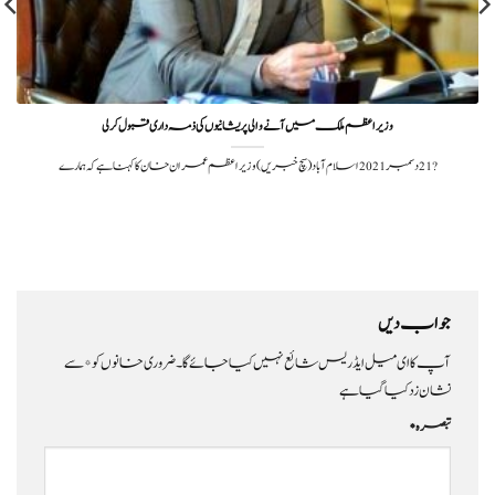
وزیر اعظم ملک میں آنے والی پریشانیوں کی ذمہ داری قبول کر لی
?️ 21 دسمبر 2021اسلام آباد(سچ خبریں) وزیر اعظم عمران خان کا کہنا ہے کہ ہمارے
جواب دیں
آپ کا ای میل ایڈریس شائع نہیں کیا جائے گا۔
ضروری خانوں کو
*
سے
نشان زد کیا گیا ہے
تبصرہ
*