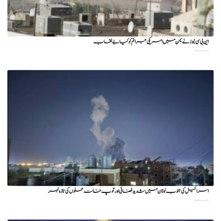
این بی سی نیوز نے یمن میں امریکی جرائم کو کیا بے نقاب
اسرائیل کی جنوب لبنان میں شدید فضائی اور توپ خانہ حملوں کی تازہ لہر