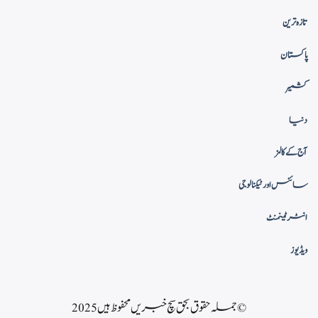
تازہ ترین
پاکستان
کشمیر
دنیا
آج کے کالمز
سائنس اور ٹیکنالوجی
انٹرٹینمنٹ
ویڈیوز
© جملہ حقوق بحق سچ خبریں محفوظ ہیں 2025