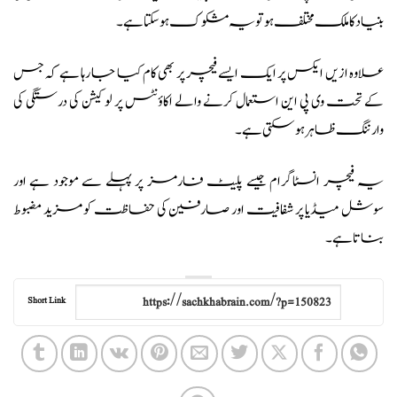
بنیاد کا ملک مختلف ہو تو یہ مشکوک ہو سکتا ہے۔
علاوہ ازیں ایکس پر ایک ایسے فیچر پر بھی کام کیا جا رہا ہے کہ جس
کے تحت وی پی این استعمال کرنے والے اکاؤنٹس پر لوکیشن کی درستگی کی
وارننگ ظاہر ہو سکتی ہے۔
یہ فیچر انسٹاگرام جیسے پلیٹ فارمز پر پہلے سے موجود ہے اور
سوشل میڈیا پر شفافیت اور صارفین کی حفاظت کو مزید مضبوط
بناتا ہے۔
Short Link