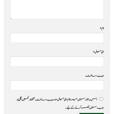
نام
*
ای میل
*
ویب‌ سائٹ
اس براؤزر میں میرا نام، ای میل، اور ویب سائٹ محفوظ رکھیں اگلی بار
جب میں تبصرہ کرنے کےلیے۔