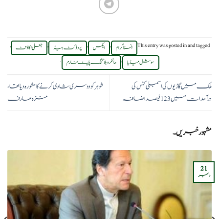
,
,
,
,
This entry was posted in
and tagged
انسٹاگرام
ایکس
پروڈکٹ ہیڈ
جعلی اکاؤنٹ
.
,
سوشل میڈیا
مائکرو بلاگنگ پلیٹ فارم
ملک میں گاڑیوں کی اسمبلی کٹس کی
شوہر کو دوسری شادی کرنے کا مشورہ دیا تھا،
درآمدات میں 123 فیصد اضافہ
منزہ عارف
مشہور خبریں۔
21
دسمبر