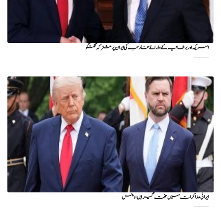
امریکہ اور برطانیہ کے وزرائے خارجہ کی ایران پر مشترکہ گفتگو
ایرانی مذاکرات میں سخت گیر ہیں: وینس