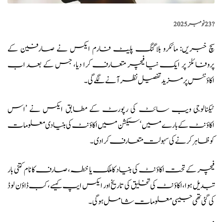
?️
23 نومبر 2025
سچ خبریں
: مائکرو بلاگنگ پلیٹ فارم ایکس نے صارفین کے
پروفائلز پر ایک نیا فیچر متعارف کرا دیا، جس کے بعد اب
اکاؤنٹس پر مزید تفصیل نظر آنے لگے گی۔
ٹیکنالوجی ویب سائٹ کی رپورٹ کے مطابق
ایکس نے ’اس
اکاؤنٹ کے بارے میں‘ سیکشن میں اکاؤنٹ کی بنیادی معلومات
کو ظاہر کرنے کی سہولت متعارف کرادی۔
فیچر کے تحت اکاؤنٹ کی بنیاد کا ملک یا خطہ، صارف کا نام کتنی بار
تبدیل ہوا، اکاؤنٹ کی تخلیق کی تاریخ اور ایکس ایپ کیسے، کب ڈاؤن لوڈ
کی گئی تھی جیسی معلومات شامل ہوگی۔