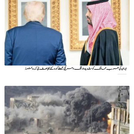
ایران کی عرب ممالک کو شدید وارننگ، امریکی حملے کو روکنے کا باعث بنی کہ روئٹرز