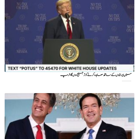
میں ایرانیوں کے ساتھ معاہدہ کرنے کو ترجیح دوں گا : ٹرمپ