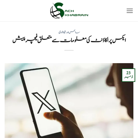
Ski
t
conten
سائنس اور ٹیکنالوجی
ایکس پر اکاؤنٹ کی معلومات سے متعلق فیچر پیش
23
نومبر