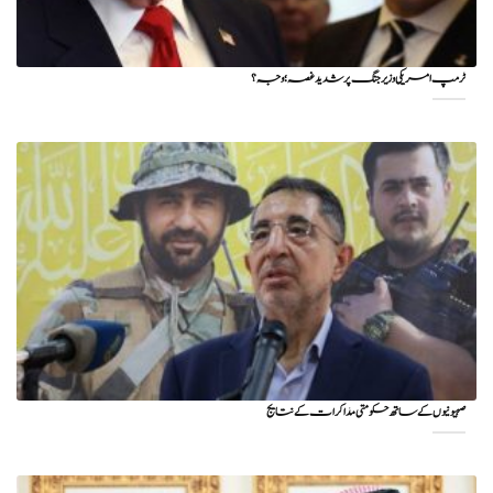
ٹرمپ امریکی وزیر جنگ پر شدید غصہ؛ وجہ ؟
صہیونیوں کے ساتھ حکومتی مذاکرات کے نتایج