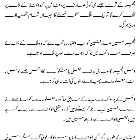
فیچر کے تحت جیسے ہی کوئی صارف پروفائل پر ’جوائنڈ‘ کے لنک پر
کلک کرے گا تو ایک الگ صفحہ کھلے گا، جہاں تمام تفصیلات
درج ہوگی۔
فیچر میں صارفین کو یہ اختیار دیا گیا ہے کہ وہ ملک کے بجائے
صرف خطہ دکھائیں جو کہ ڈیفالٹ طور پر ملک ہوتا ہے۔
اس فیچر کا بنیادی ہدف جعلی یا مشکوک اکاؤنٹس جیسے بوٹس یا
غلط معلومات پھیلانے والوں کی نشاندہی کرنا ہے۔
ایکس کے پروڈکٹ ہیڈ کے مطابق مذکورہ معلومات کو سامنے لانے
سے صارفین یہ طے کر سکتے ہیں کہ وہ حقیقی اکاؤنٹ سے رابطہ کر رہے
ہیں یا جعلی اکاؤنٹ سے رابطے میں ہیں۔
مثال کے طور پر اگر کسی اکاؤنٹ کا بائیو امریکا کا دعویٰ کرے مگر اس کی