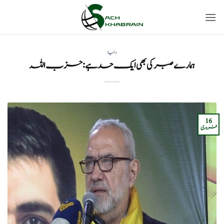
Ski
t
conten
دنیا
ہمارے صبر کی بھی ایک حد ہے:حزب اللہ
16
فروری