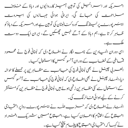
امریکہ اور اسرائیل کی توہین آمیز کارروائیوں اور دباؤ کے خلاف
مزاحمت کی جائے گی، ایرانی ہوائی جہازوں کی بیروت
ایئرپورٹ پر لینڈنگ کو روکنا لبنان کی توہین ہے اور امریکہ کے دباؤ کو
ظاہر کرتا ہے، ہم دباؤ کے آگے نہیں جھکیں گے، ایران ایک دوست
ملک ہے۔
اسی دوران المیادین کے نامہ نگار نے اطلاع دی کہ لبنانی فوج نے محمود
قماطی کے خطاب کے دوران آنسو گیس کا استعمال کیا۔
العربی چینل نے بھی لبنانی فوج کی جانب سے مظاہرین پر حملے کا حوالہ
دیا،المنار چینل نے بھی اطلاع دی کہ لبنانی فوج کی جانب سے آنسو گیس
کے استعمال سے کئی مظاہرین زخمی ہوئے ہیں،لبنانی فوج نے مظاہرین کو منتشر
کرنے کے لیے ہوائی فائرنگ کی۔
المنار نے اطلاع دی کہ حزب اللہ نے ایئرپورٹ روڈ پر احتجاجی
اجتماع کے اختتام کا اعلان کیا ہے، اجتماع میں شریک افراد
نے کہا کہ احتجاجی اجتماع کا پیغام پہنچ گیا ہے۔