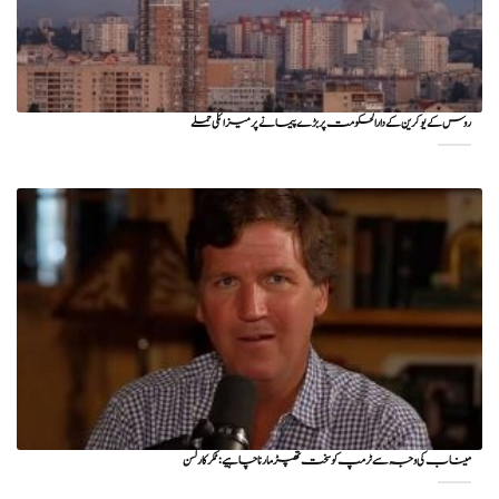
روس کے یوکرین کے دارالحکومت پر بڑے پیمانے پر میزائلی حملے
میناب کی وجہ سے ٹرمپ کو سخت تھپڑ مارنا چاہیے : ٹکر کارلسن