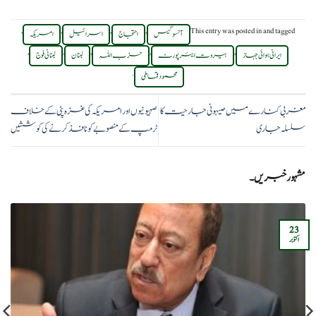
,
,
,
,
This entry was posted in
and tagged
آنسو گیس
احتجاج
اسرائیل
امریکہ
,
,
,
,
,
ایرانی ہوائی جہاز
بیروت ایئرپورٹ
حزب اللہ
لبنان
لبنانی فوج
.
محمود قماطی
مغربی کنارے میں صیہونی جارحیت کا
صہیونیوں اور امریکہ کی غزہ پٹی کے خلاف
سلسلہ جاری
ٹرمپ کے منصوبے کو نافذ کرنے کی کوششیں
مشہور خبریں۔
23
اکتوبر