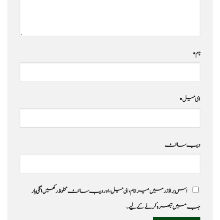
نام
*
ای میل
*
ویب‌ سائٹ
اس براؤزر میں میرا نام، ای میل، اور ویب سائٹ محفوظ رکھیں اگلی بار
جب میں تبصرہ کرنے کےلیے۔