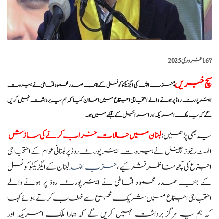
?️
16 فروری 2025
سچ خبریں
:
حزب اللہ کی ایگزیکٹو کونسل کے نائب صدر محمود قماطی نے بیروت
ایئرپورٹ روڈ پر ہونے والے احتجاجی اجتماع میں اعلان کیا کہ ہم یہ برداشت نہیں کریں
گے کہ یہ ملک امریکہ اور اسرائیل کے قبضے میں ہو۔
یہ بھی پڑھیں:
لبنان میں حالات خراب کرنے کی سازش
المنار نیوز چینل نے بیروت ایئرپورٹ روڈ پر لبنانی عوام کے احتجاجی
اجتماع کی کچھ مناظر نشر کیے،
حزب اللہ
لبنان کے ایگزیکٹو کونسل
کے نائب صدر محمود قماطی نے ایئرپورٹ روڈ پر ہونے والے
احتجاجی اجتماع میں شریک مجمع سے خطاب کرتے ہوئے کہا
کہ ہم یہ ہرگز برداشت نہیں کریں گے کہ ہمارا ملک امریکہ اور