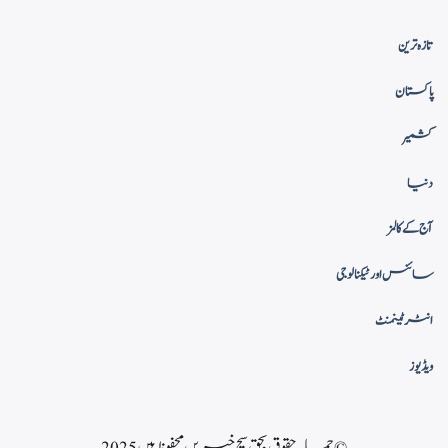
تازہ ترین
پاکستان
کشمیر
دنیا
آج کے کالمز
سائنس اور ٹیکنالوجی
انٹرٹینمنٹ
ویڈیوز
© جملہ حقوق بحق سچ خبریں محفوظ ہیں 2025