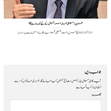
غزہ پر زمینی حملہ اسرائیل کے لیے کیسا رہے گا؟
?️ 23 اکتوبر 2023سچ خبریں: ممتاز فلسطینی تجزیہ نگار نے اس بات پر زور دیا
جواب دیں
آپ کا ای میل ایڈریس شائع نہیں کیا جائے گا۔
ضروری خانوں کو
*
سے
نشان زد کیا گیا ہے
تبصرہ
*