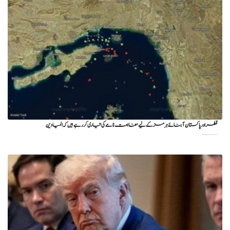
قطر اور پاکستان آبنائے ہرمز کے لیے مفاہمت نامے کی تیاری کر رہے ہیں کہ المیادین