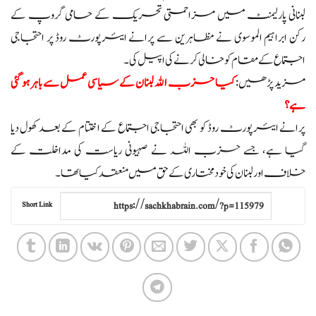
لبنانی پارلیمنٹ میں مزاحمتی تحریک کے حامی گروپ کے
رکن ابراہیم الموسوی نے مظاہرین سے پرانے ایئرپورٹ روڈ پر احتجاجی
اجتماع کے مقام کو خالی کرنے کی اپیل کی۔
مزید پڑھیں:
کیا حزب الله لبنان کے سیاسی عمل سے باہر ہو گئی
ہے؟
پرانے ایئرپورٹ روڈ کو بھی احتجاجی اجتماع کے اختتام کے بعد کھول دیا
گیا ہے، جسے حزب اللہ نے صہیونی ریاست کی مداخلت کے
خلاف اور لبنان کی خودمختاری کے حق میں منعقد کیا تھا۔
Short Link