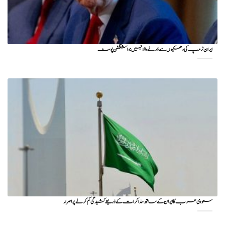
ایران ٹرمپ کی دھمکیوں سے ڈرنے والا نہیں: واشنگٹن پوسٹ
سعودی عرب کا ایران کے ساتھ مذاکرات کے ذریعے کشیدگی کم کرنے پر اصرار