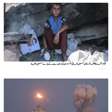
اقوام متحدہ کا افغانستان میں انسانی بحران کی شدت کے بارے میں انتباہ