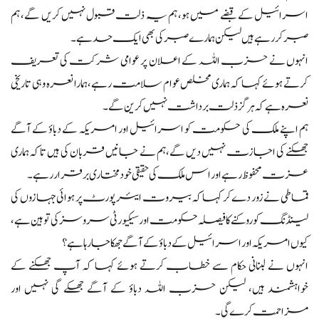
اسرائیل کے قبضے میں ہو، ہم یہ ذلت قبول نہیں کریں گے، ہم
صبر کر رہے ہیں لیکن ہمارے صبر کی بھی ایک حد ہے۔
انہوں نے حزب اللہ کے اعلان پر عوامی شرکت کی تعریف
کرتے ہوئے کہا کہ ہماری مخلص عوام سلامت رہے،ہمارا نعرہ وہی تاریخی
نعرہ ہے کہ ہر گز ذلت برداشت نہیں کرین گے۔
ہم اپنے ملک کی حکومت کو اسرائیل اور امریکہ کے دباؤ کے آگے
جھکنے کی اجازت نہیں دیں گے،ہم نے جانیں قربان کی ہیں تاکہ ہماری
عزت محفوظ رہے اور اس ملک کی حقیقی خودمختاری برقرار رہے۔
قماطی نے زور دے کر کہا کہ بیروت ایئرپورٹ پر ہوائی جہازوں کی
لینڈنگ کو روکنے کا فیصلہ حکومت اور سیکیورٹی سروسز کی توہین ہے،
کیوں امریکہ اور اسرائیل کے دباؤ کے آگے جھکا جا رہا ہے؟
انہوں نے لبنانی حکام سے خطاب کرتے ہوئے کہا کہ آپ جھکنے کے
خواہشمند ہیں، لیکن حزب اللہ دباؤ کے آگے جھکے گی نہیں اور
مزاحمت کرے گی۔