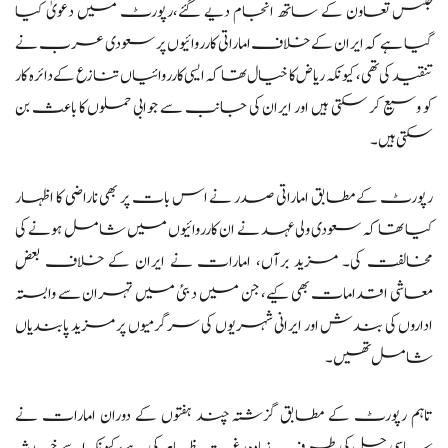
جنس تعاون کے ساتھ انجام دیے گئے،رپورٹ میں دعویٰ کیا
گیا ہے کہ ایران کے خلاف اماراتی کارروائیوں پر سعودی عرب نے
تنقید کی تھی، کیونکہ ریاض کا خیال تھا کہ ایسی کارروائیاں تنازع کے دائرہ کار
کو وسیع کر سکتی ہیں اور ایران کی جانب سے جوابی حملوں کا باعث بن
سکتی ہیں۔
رپورٹ کے مطابق اماراتی صدر نے اس بات پر بھی ناراضی کا اظہار
کیا تھا کہ سعودی ولی عہد نے ان کارروائیوں میں شامل ہونے کی
مخالفت کی۔ مزید برآں، امارات نے ایران کے خلاف بعض
معاشی اقدامات بھی کیے، جن میں دبئی میں تہران سے وابستہ
اداروں کی بندش اور ایرانی شہریوں کی سرگرمیوں پر مزید پابندیاں
شامل تھیں۔
تاہم رپورٹ کے مطابق گزشتہ چند ہفتوں کے دوران امارات نے