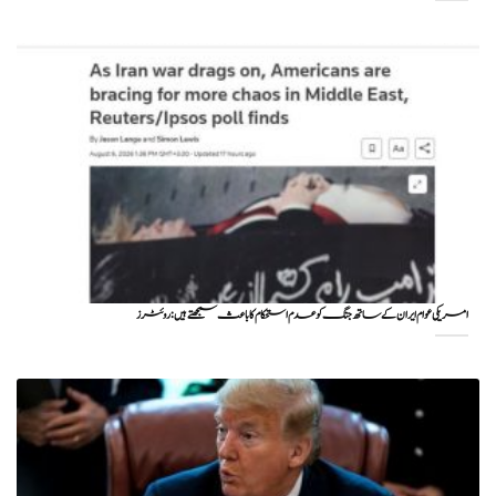
امریکی عوام ایران کے ساتھ جنگ کو عدم استحکام کا باعث سمجھتے ہیں: روئٹرز