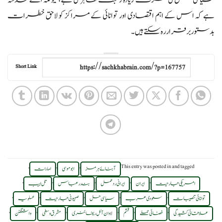
سیاسی حل کی طرف زیادہ رغبت ظاہر کی ہے، کیونکہ اسے خدشہ
ہے کہ اس کے اہم اقتصادی اور توانائی کے مراکز کو لاحق خطرات
بدستور برقرار رہ سکتے ہیں۔
Short Link
,
,
,
This entry was posted in
and tagged
آبنائے ہرمز
ابوموسی
امارات
,
,
,
,
,
امریکی جارحیت
ایران
ایرانی ردعمل
بندر عباس
تل ابیب
,
,
,
,
,
توانائی تنصیبات
سعودی عرب
سیاسی حل
صہیونی جارحیت
عسلویہ
,
,
,
,
,
,
علاقائی کشیدگی
فضائی حملے
قشم
لاوان آئل ریفائنری
مشرق وسطی
واشنگٹن