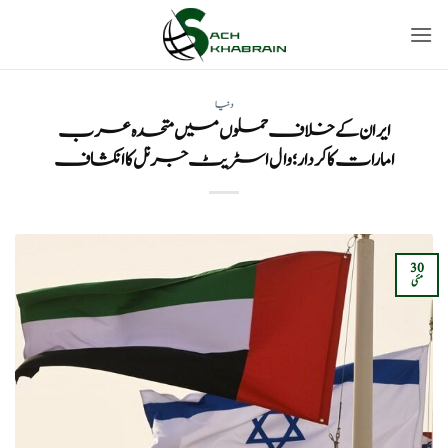
Ski
t
conten
دنیا
ایران کے خلاف حملوں میں متحدہ عرب
امارات کا کردار ؛ وال اسٹریٹ جرنل کا انکشاف
30
مئی