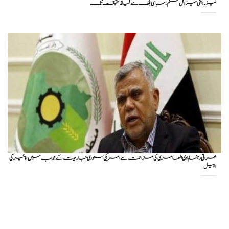
لیزر اینٹی میزائل سسٹم؛ سیاسی بلف سے فیلڈ حقیقت تک
عراقی رہنما ہادی العامری کی مزاحمت سے امریکی سعودی جارحیت کے جواب میں تاخیر کی
اپیل