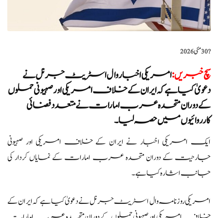
?️
30 مئی 2026
سچ خبریں
:
امریکی اخبار وال اسٹریٹ جرنل نے
دعویٰ کیا ہے کہ ایران کے خلاف امریکی اور صہیونی حملوں
کے دوران متحدہ عرب امارات نے متعدد فضائی
کارروائیوں میں حصہ لیا۔
ایک امریکی اخبار نے ایران کے خلاف امریکی اور صہیونی
جارحیت کے دوران متحدہ عرب امارات کے نمایاں کردار کی
جانب اشارہ کیا ہے۔
امریکی روزنامہ وال اسٹریٹ جرنل نے دعویٰ کیا ہے کہ ایران کے
خلاف امریکی اور صہیونی حملوں کے دوران متحدہ عرب امارات