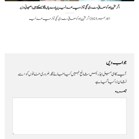
اگر نتن یاہو کو معافی نہ دی گئی تو ٹرمپ عدلیہ پر پابندیاں لگا سکتے ہیں:صہیونی وزیر
?️ 8 دسمبر 2025 اگر نتن یاہو کو معافی نہ دی گئی تو ٹرمپ عدلیہ
جواب دیں
آپ کا ای میل ایڈریس شائع نہیں کیا جائے گا۔
ضروری خانوں کو
*
سے
نشان زد کیا گیا ہے
تبصرہ
*