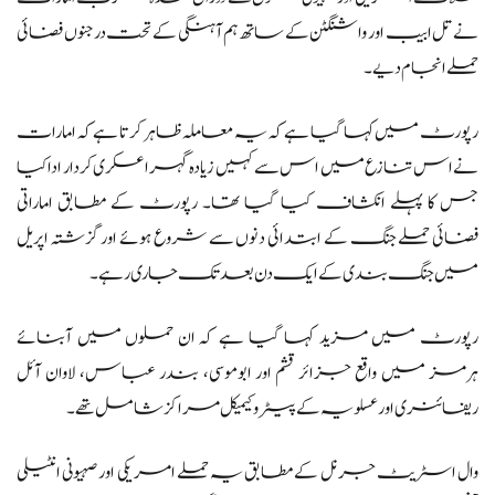
نے تل ابیب اور واشنگٹن کے ساتھ ہم آہنگی کے تحت درجنوں فضائی
حملے انجام دیے۔
رپورٹ میں کہا گیا ہے کہ یہ معاملہ ظاہر کرتا ہے کہ امارات
نے اس تنازع میں اس سے کہیں زیادہ گہرا عسکری کردار ادا کیا
جس کا پہلے انکشاف کیا گیا تھا۔ رپورٹ کے مطابق اماراتی
فضائی حملے جنگ کے ابتدائی دنوں سے شروع ہوئے اور گزشتہ اپریل
میں جنگ بندی کے ایک دن بعد تک جاری رہے۔
رپورٹ میں مزید کہا گیا ہے کہ ان حملوں میں آبنائے
ہرمز میں واقع جزائر قشم اور ابوموسی، بندر عباس، لاوان آئل
ریفائنری اور عسلویہ کے پیٹروکیمیکل مراکز شامل تھے۔
وال اسٹریٹ جرنل کے مطابق یہ حملے امریکی اور صہیونی انٹیلی