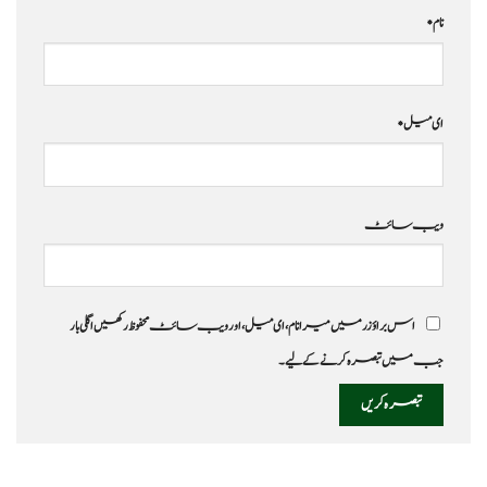
نام
*
ای میل
*
ویب‌ سائٹ
اس براؤزر میں میرا نام، ای میل، اور ویب سائٹ محفوظ رکھیں اگلی بار
جب میں تبصرہ کرنے کےلیے۔