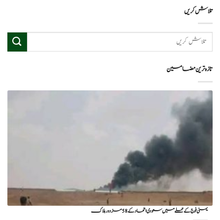
تلاش کریں
تازہ ترین مضامین
یمنی فوج کے حملے میں سعودی اتحاد کے 58 مزدور ہلاک