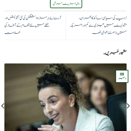
.
وال اسٹریٹ جرنل
ٹرمپ کی سیاسی ساکھ کا بحران،
آبنائے ہرمز؛ واشنگٹن کی نئی تشویش اور
مقبولیت میں تیزی سے کم اور امریکہ
خطے میں نئے نظام کے آغاز کی
میں بڑھتا عوامی غصہ
علامت
مشہور خبریں۔
08
دسمبر