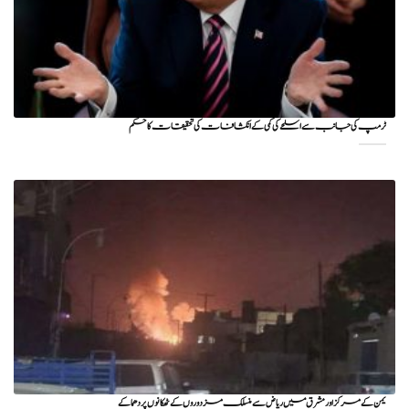
ٹرمپ کی جانب سے اسلحے کی کمی کے انکشافات کی تحقیقات کا حکم
یمن کے مرکز اور مشرق میں ریاض سے منسلک مزدوروں کے ٹھکانوں پر دھماکے