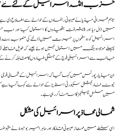
حزب اللہ اسرائیل کے لئے نئے حیرت
تاہم عبرانی میڈیا نے صیہونی رہنماوں کے حوالے سے اطلا
میں ڈال دیا اور پیشرفتہ ہتھیاروں کا استعمال کیا 
اسرائیل کو دو سطحوں پر حیرت میں ڈالنے کی منصوبہ بندی کر 
پہلے موجودہ جنگ میں استعمال نہیں ہوئے جیسے کہ طویل فا
جانب سے اسرائیلی فوج کے جنگی طیاروں کا مقابلہ کرنے کے لئ
ان میڈیا رپورٹس میں کہا گیا کہ اسرائیل کے شمالی فوجی ا
ٹیوٹ فار نیشنل سکیورٹی اسٹڈیز کے حوالے سے کہا گیا ہے ک
میں مسلسل چیلنجز کا سامنا کر رہی ہے۔
شمالی محاذ پر اسرائیل کی مشکل
اسی سلسلے میں ممتاز صیہونی قلمکار اور ماہر امیر بوحبوط 