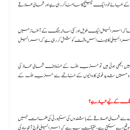
بجائے خود ایک چیلنج کا سامنا کر رہی ہے اور شمالی علاقے
ار آلون بن دیوید نے کہا کہ اسرائیل ایک طویل اور کئی سالہ جنگ کے آغاز میں
 کہا کہ اسرائیلی کابینہ اس وقت کوشش کر رہی ہے کہ اسرائیل
میں الجھی ہوئی ہیں تو حزب اللہ کے خلاف شمالی محاذ کی
ہ میں شدید فوجی کاروائیوں کے خاتمے سے حزب اللہ کے
گ کے لیے تیار ہے؟
دے سے شمالی علاقے کے باشندوں کی سکیورٹی کی ضمانت نہیں
وقع دے سکتی ہے، حقیقت یہ ہے کہ اسرائیلی فوج آٹھ ماہ کی