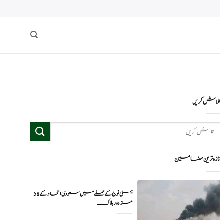
لاش کریں
ازہ ترین مضامین
یمنی فوج کے حملے میں سعودی اتحاد کے 58
مزدور ہلاک