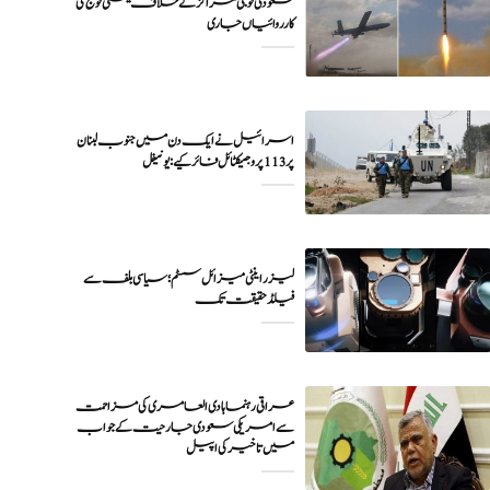
سعودی فوجی مراکز کے خلاف یمنی فوج کی
اسرائیل نے ایک دن میں جنوب لبنان
پر 113 پروجیکٹائل فائر کیے: یونیفل
لیزر اینٹی میزائل سسٹم؛ سیاسی بلف سے
فیلڈ حقیقت تک
عراقی رہنما ہادی العامری کی مزاحمت
سے امریکی سعودی جارحیت کے جواب
میں تاخیر کی اپیل