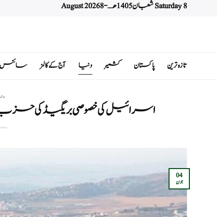
Saturday 8 شعبان 1405 هـ - 8 August 2026
Ski
t
conten
تازہ ترین
پاکستان
کشمیر
دنیا
آج کے کالمز
سائنس اور 
دن
اسرائیل کی خصوصی بریگیڈ کی حزب
04
جون