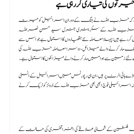
وں کی تیاری کر رہی ہے
ع دی ہے کہ حزب اللہ نے جنگ کے دوران اسرائیل کو حیرت
اور اب حزب اللہ کے سکریٹری جنرل سید حسن نصراللہ
رہے ہیں: پہلا معاملہ نئے ہتھیاروں کا استعمال ہے جو اس سے
صلے تک مار کرنے والے میزائل، دوسرا معاملہ حزب اللہ کی
ے زمین سے ہوا میں مار کرنے والے میزائلوں کا استعمال ہے۔
ڈے ہائی الرٹ پر ہیں، ان ہی رپورٹس میں اسرائیل کے انسٹی
ہ اسرائیلی فوج ابھی بھی حزب اللہ کے ڈرونز کو ٹریک کرنے
نے مقبوضہ فلسطین کے شمالی علاقے کی افراتفری کی حالت کے