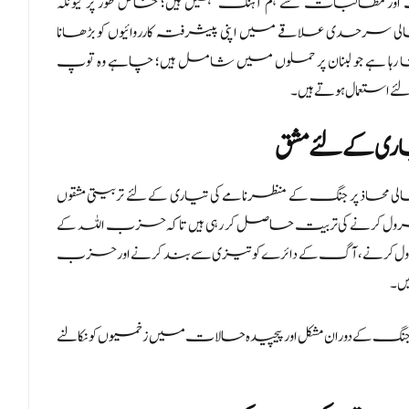
ر مطالبات سے ہم آہنگ نہیں ہیں؛ خاص طور پر کیونکہ
سرحدی علاقے میں اپنی پیشرفتہ کارروائیوں کو بڑھانا
بنا رہا ہے جو لبنان پر حملوں میں شامل ہیں؛ چاہے وہ توپ
ے استعمال ہوتے ہیں۔
اری کے لئے مشق
ن شمالی محاذ پر جنگ کے منظرنامے کی تیاری کے لئے تربیتی مشقوں
کنٹرول کرنے کی تربیت حاصل کر رہی ہیں تاکہ حزب اللہ کے
رول کرنے، آگ کے دائرے کو تیزی سے بند کرنے اور حزب
ں۔
جنگ کے دوران مشکل اور پیچیدہ حالات میں زخمیوں کو نکالنے