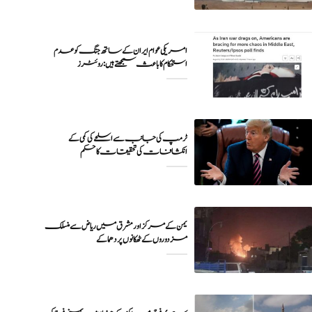
امریکی عوام ایران کے ساتھ جنگ کو عدم
ٹرمپ کی جانب سے اسلحے کی کمی کے
انکشافات کی تحقیقات کا حکم
یمن کے مرکز اور مشرق میں ریاض سے منسلک
مزدوروں کے ٹھکانوں پر دھماکے