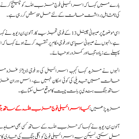
بارے میں کہا کہ اسرائیلی فوج حزب اللہ کو چیلنج کرنے کے 
کی ناقابل برداشت حالت کے لئے حل تلاش کر رہی ہے۔
اسی موضوع پر صیہونی چینل 13 کے فوجی تجزیہ ک
ہے،انہوں نے صیہونی سیاسی اور فوجی حکام پر تنقید کرتے ہوئے
پہلے سے زیادہ تنہا اور کمزور ہو جائے۔
انہوں نے مزید کہا کہجب اسرائیل کی دو فوجی ڈویژنز غزہ 
حالت میں تبدیلی کی کوئی امکان نہیں ہے، اس دوران غز
ساتھ جنگ بندی پر بات چیت کا موقع مل سکتا ہے۔
مزید پڑھیں:
کیا اسرائیلی فوج حزب اللہ کے ساتھ جن
آلون بن دیوید نے کہا کہ حزب اللہ کے ساتھ کسی بھی معاہ
مل سکتی، لیکن یہ اسرائیلی فوج کو اگلی جنگ کی تیاری کا م