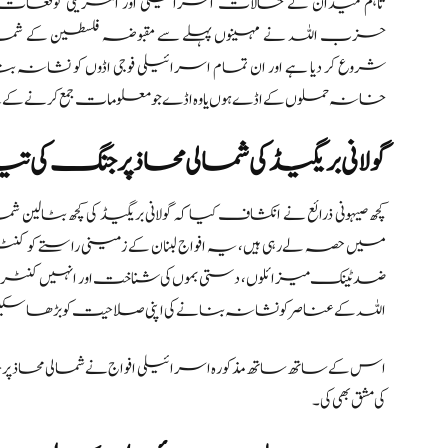
تاہم میدان کے حالات اسرائیلی اور امریکی توقعات او
حزب اللہ نے مہینوں پہلے سے مقبوضہ فلسطین کے شمالی 
شروع کر دیا ہے اور ان تمام اسرائیلی فوجی اڈوں کو نشانہ 
خانہ حملوں کے اڈے ہوں یا وہ اڈے جو معلومات جمع کرنے کے لئ
گولانی بریگیڈ کی شمالی محاذ پر جنگ کی تی
کچھ صیہونی ذرائع نے انکشاف کیا کہ گولانی بریگیڈ کی کچھ بٹالی
میں حصہ لے رہی ہیں، یہ افواج لبنان کے زمینی راستے کو 
ضد ٹینک میزائلوں، دستی بموں کی شناخت اور انہیں کنٹ
اللہ کے عناصر کو نشانہ بنانے کی اپنی صلاحیت کو بڑھا سکی
اس کے ساتھ ساتھ مذکورہ اسرائیلی افواج نے شمالی محاذ پر 
کی مشق بھی کی۔