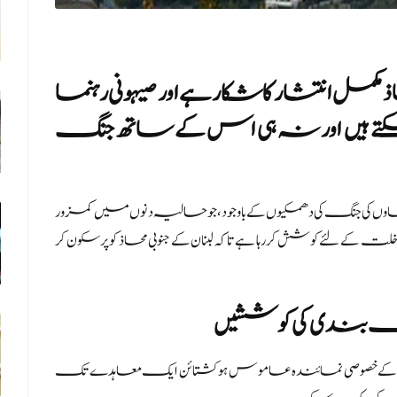
کمل انتشار کا شکار ہے اور صیہونی رہنما
ے ہیں اور نہ ہی اس کے ساتھ جنگ
ماوں کی جنگ کی دھمکیوں کے باوجود، جو حالیہ دنوں میں کمزور
 کے لئے کوشش کر رہا ہے تاکہ لبنان کے جنوبی محاذ کو پرسکون کر
گ بندی کی کوششیں
مریکہ کے خصوصی نمائندہ عاموس ہوکشتائن ایک معاہدے تک