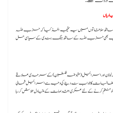
 جنگ کو روک سکے۔
اریاں
کے ساتھ ملاقاتوں میں یہ نتیجہ اخذ کیا کہ حزب اللہ
ل ابیب بھی حزب اللہ کے ساتھ جنگ بندی کے سیاسی حل
ہ لبنان اور اسرائیل (مقبوضہ فلسطین) کے سرحدی علاقے
طالبات کا جواب نہ دینے کی وجہ سے اسرائیل شمالی
 ختم کرنے کے لئے عسکری اقدامات کے متبادل تلاش کر رہا