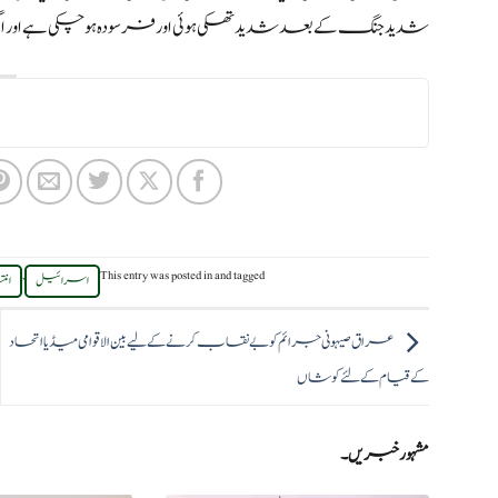
شدید جنگ کے بعد شدید تھکی ہوئی اور فرسودہ ہو چکی ہے اور اگل
,
This entry was posted in
and tagged
اسرائیل
انت
عراق صیہونی جرائم کو بے نقاب کرنے کے لیے بین الاقوامی میڈیا اتحاد
کے قیام کے لئے کوشاں
مشہور خبریں۔