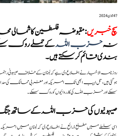
?️
4 جون 2024
سچ خبریں
:
مقبوضہ فلسطین کا شمالی محاذ م
نہ
حزب اللہ
کے حملے روک سکت
بندی قائم کر سکتے ہیں۔
روزنامہ الاخبار نے اطلاع دی ہے کہ لبنان کے خلاف صیہونی رہن
ہو گئی ہیں، تل ابیب ابھی تک امریکہ اور مغربی ممالک کی مداخلت
سکے اور حزب اللہ کی کارروائیوں کو روک سکے۔
صیہونیوں کی حزب اللہ کے ساتھ جن
اسی سلسلے میں مطلع ذرائع نے اطلاع دی کہ لبنان میں ا