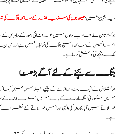
پہنچنے کی کوشش کر رہے ہیں جو مقبوضہ فلسطین کے شمالی محاذ پر
یہ بھی پڑھیں:
صیہونیوں کی حزب اللہ کے ساتھ جنگ کی تی
ہوکشتائن نے حالیہ دنوں میں علاقائی امور کے ماہرین 
اسرائیل کے ساتھ وسیع جنگ کی خواہاں نہیں ہے اور ت
تک پہنچنے کی کوشش کر رہا ہے۔
جنگ سے بچنے کے لئے آگے بڑھنا
ہوکشتائن نے ایک بند دروازے کے پیچھے اجلاس میں کہا ک
میں سکیورٹی انتظامات کے بارے میں حزب اللہ کے م
علاقے میں آبادکاروں کی واپسی اور اس علاقے کے خطرات کو
ہے۔