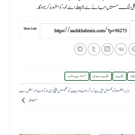
ی جنگ میں جانے سے پہلے اسے خود کو مضبوط کرنا ہوگا۔
Short Link
.
,
,
,
شار
جنگ
جنگ بندی
حزب اللہ
وزیراعظم کو مکمل حق ہے کہ اگر مفادات کو ٹھیس پہنچ رہی ہو تو خاموش نہ
بیٹھ