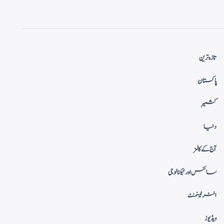
تازہ ترین
پاکستان
کشمیر
دنیا
آج کے کالمز
سائنس اور ٹیکنالوجی
انٹرٹینمنٹ
ویڈیوز