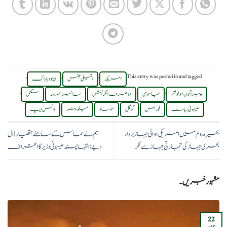
,
,
,
This entry was posted in
and tagged
امریکہ
انٹیلی جنس
ایہود باراک
,
,
,
,
,
پیراگون سولوشنز
جاسوسی
دو طرفہ انکرپشن
سائبر حملہ
سگنل
.
,
,
,
,
,
صیہونی ریاست
فوربس
گوگل
موساد
میلویئر
واٹس ایپ
بحیرہ روم میں امریکی ہوائی جہاز بردار
ہم نے حماس کے سامنے ہتھیار ڈال
بحری جہاز کی تجارتی جہاز سے ٹکر
دیے:انتہاپسند صیہونی وزیر کا اعتراف
مشہور خبریں۔
22
جون