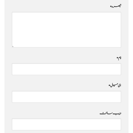
تبصرہ
*
نام
*
ای میل
*
ویب‌ سائٹ