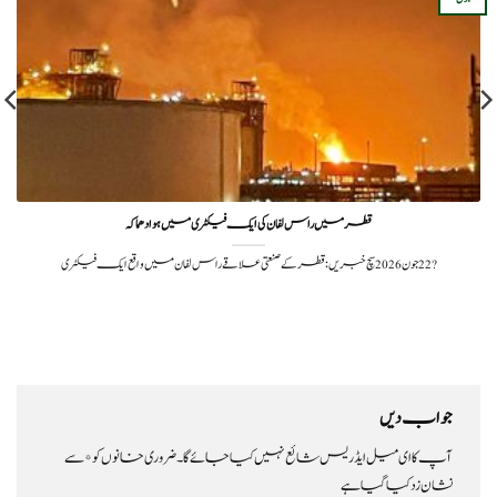
قطر میں راس لفان کی ایک فیکٹری میں ہوا دھماکہ
?️ 22 جون 2026سچ خبریں: قطر کے صنعتی علاقے راس لفان میں واقع ایک فیکٹری
جواب دیں
آپ کا ای میل ایڈریس شائع نہیں کیا جائے گا۔
ضروری خانوں کو
*
سے
نشان زد کیا گیا ہے