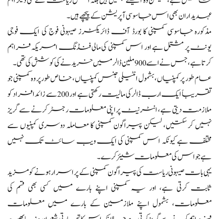
شامل ہے، لیکن وہ اکیلے نہیں ہیں بلکہ اس ریاست کے کئی دیگر اہم
عہدیداران بھی اس جاسوسی آپریشن کے پیچھے ہیں۔
مذکورہ جاسوسی کمپنی کا بورڈ آف ڈائریکٹرز صیہونی فوج کی ایک فوجی
یونٹ پر مشتمل ہے اور اس کمپنی کی مالی فنڈنگ امریکہ فراہم
کرتا ہے، جس نے اسے 900 ملین ڈالر میں خریدنے کی کوشش کی تھی۔
عام طور پر کمپنیاں، بشمول انٹیلی جنس کمپنیاں، خاص طور پر وہ کمپنی جو
تقریباً ایک ارب ڈالر کی مالیت رکھتی ہے اور 200 سے زائد افراد کو
ملازمت دیتی ہے، انٹرنیٹ پر اپنی معلومات رجسٹر کرنے سے گریز
نہیں کر سکتیں، لیکن پیراگون کمپنی کا معاملہ دوسری کمپنیوں سے
مختلف ہے کیونکہ اس کمپنی کی ایک ویب سائٹ تک نہیں
ہے جو اس کی معلومات شیئر کرے۔
یہی بات صیہونی ریاست کی پیراگون کمپنی کے پراسرار ہونے کو مزید
ثابت کرتی ہے، اور یہ کمپنی اپنے بارے میں کسی بھی قسم کی
معلومات، بشمول اپنے ملازمین کے بارے میں معلومات