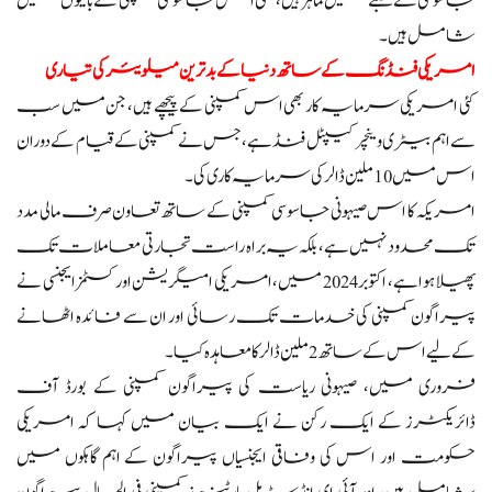
جاسوسی کے شعبے میں ماہر ہیں، بھی اس جاسوسی کمپنی کے بانیوں میں
شامل ہیں۔
امریکی فنڈنگ کے ساتھ دنیا کے بدترین میلویئر کی تیاری
کئی امریکی سرمایہ کار بھی اس کمپنی کے پیچھے ہیں، جن میں سب
سے اہم بیٹری وینچر کیپٹل فنڈ ہے، جس نے کمپنی کے قیام کے دوران
اس میں 10 ملین ڈالر کی سرمایہ کاری کی۔
امریکہ کا اس صیہونی جاسوسی کمپنی کے ساتھ تعاون صرف مالی مدد
تک محدود نہیں ہے، بلکہ یہ براہ راست تجارتی معاملات تک
پھیلا ہوا ہے، اکتوبر 2024 میں، امریکی امیگریشن اور کسٹمز ایجنسی نے
پیراگون کمپنی کی خدمات تک رسائی اور ان سے فائدہ اٹھانے
کے لیے اس کے ساتھ 2 ملین ڈالر کا معاہدہ کیا۔
فروری میں، صیہونی ریاست کی پیراگون کمپنی کے بورڈ آف
ڈائریکٹرز کے ایک رکن نے ایک بیان میں کہا کہ امریکی
حکومت اور اس کی وفاقی ایجنسیاں پیراگون کے اہم گاہکوں میں