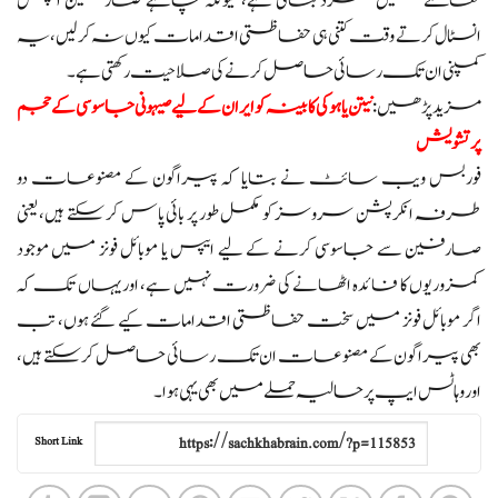
معاملے میں منفرد بناتی ہے، کیونکہ چاہے صارفین ایپس
انسٹال کرتے وقت کتنی ہی حفاظتی اقدامات کیوں نہ کر لیں، یہ
کمپنی ان تک رسائی حاصل کرنے کی صلاحیت رکھتی ہے۔
مزید پڑھیں:
نیتن یاہو کی کابینہ کو ایران کے لیے صیہونی جاسوسی کے حجم
پر تشویش
فوربس ویب سائٹ نے بتایا کہ پیراگون کے مصنوعات دو
طرفہ انکرپشن سروسز کو مکمل طور پر بائی پاس کر سکتے ہیں، یعنی
صارفین سے جاسوسی کرنے کے لیے ایپس یا موبائل فونز میں موجود
کمزوریوں کا فائدہ اٹھانے کی ضرورت نہیں ہے، اور یہاں تک کہ
اگر موبائل فونز میں سخت حفاظتی اقدامات کیے گئے ہوں، تب
بھی پیراگون کے مصنوعات ان تک رسائی حاصل کر سکتے ہیں،
اور وہاٹس ایپ پر حالیہ حملے میں بھی یہی ہوا۔
Short Link