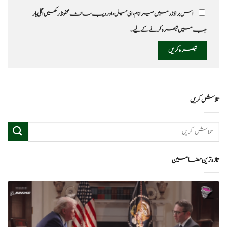
اس براؤزر میں میرا نام، ای میل، اور ویب سائٹ محفوظ رکھیں اگلی بار
جب میں تبصرہ کرنے کےلیے۔
تلاش کریں
تازہ ترین مضامین