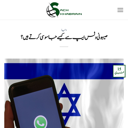
Ski
t
conten
دنیا
صیہونی وٹس ایپ سے کیسے جاسوسی کرتے ہیں؟
15
فروری