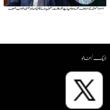
اسرائیل کے خلاف متحد ہونا چاہیے، تعلقات معمول پر لانے کا کوئی فائدہ نہیں: خواجہ آصف
لایک / فالو