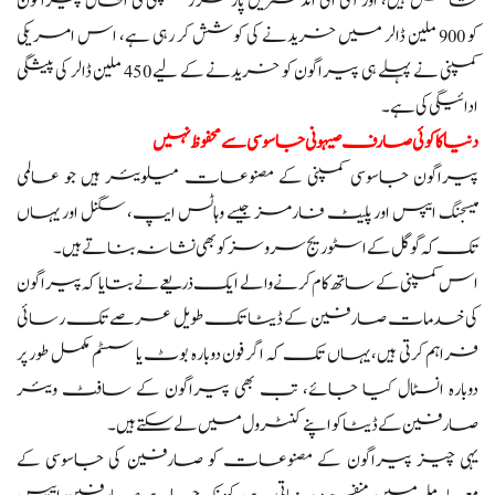
شامل ہیں، اور آئی ای انڈسٹریل پارٹنرز کمپنی فی الحال پیراگون
کو 900 ملین ڈالر میں خریدنے کی کوشش کر رہی ہے، اس امریکی
کمپنی نے پہلے ہی پیراگون کو خریدنے کے لیے 450 ملین ڈالر کی پیشگی
ادائیگی کی ہے۔
دنیا کا کوئی صارف صیہونی جاسوسی سے محفوظ نہیں
پیراگون جاسوسی کمپنی کے مصنوعات میلویئر ہیں جو عالمی
میسجنگ ایپس اور پلیٹ فارمز جیسے وہاٹس ایپ، سگنل اور یہاں
تک کہ گوگل کے اسٹوریج سروسز کو بھی نشانہ بناتے ہیں۔
اس کمپنی کے ساتھ کام کرنے والے ایک ذریعے نے بتایا کہ پیراگون
کی خدمات صارفین کے ڈیٹا تک طویل عرصے تک رسائی
فراہم کرتی ہیں، یہاں تک کہ اگر فون دوبارہ بوٹ یا سسٹم مکمل طور پر
دوبارہ انسٹال کیا جائے، تب بھی پیراگون کے سافٹ ویئر
صارفین کے ڈیٹا کو اپنے کنٹرول میں لے سکتے ہیں۔
یہی چیز پیراگون کے مصنوعات کو صارفین کی جاسوسی کے