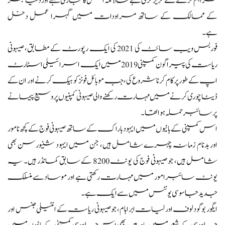
فراہم کرنے سے گریز کرتی ہے حالانکہ اس کا تجارتی شعبے اور دنیا بھر
کے ممالک کے ساتھ مراودات میں گہرا عمل دخل
ہے۔
فوربس ویب سائٹ کی 2021 کی ایک رپورٹ کے مطابق، صیہونی
ریاست کی پیراگون کمپنی 2019 میں ایک اسرائیلی اسٹارٹ
اپ کے طور پر کام کرنا شروع کی، جب موبائل فونز کو ہیک کرنے اور ان کے
ڈیٹا چوری کرنے میں مہارت رکھنے والی صیہونی کمپنیوں پر وسیع پیمانے
پر سائبر حملہ ہوا تھا۔
اس کمپنی کے بانیوں میں ایہود باراک کے ساتھ صیہونی فوج کے کچھ نامور
اور بدنام زمانہ چہرے شامل ہیں، جن میں ایہود شنیورسن بھی
شامل ہیں، جو صیہونی فوج کی یونٹ 8200 کے سابق کمانڈر ہیں۔ یہ
یونٹ سائبر امور میں مہارت رکھتی ہے اور موساد سے منسلک
جدید جاسوسی یونٹس میں سے ایک ہے۔
ایگور بوگودلوف اور لیات ابراہام، جو صیہونی ریاست کے انٹیلی جنس اور