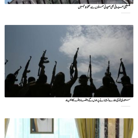
فلسطینی عیسائی بھی صہیونی حملوں سے محفوظ نہیں
سعودی فوجی ہمارے نشانے پر ہوں گے؛ انصاراللہ کا انتباہ