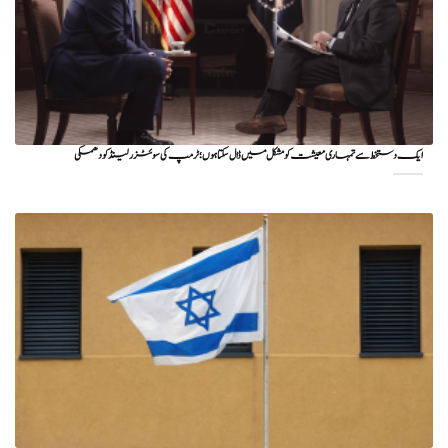
ایک دستخط سے تمہاری معیشت کو مشکل میں ڈال سکتا ہوں؛ ٹرمپ کی سوئٹزرلینڈ کو دھمکی