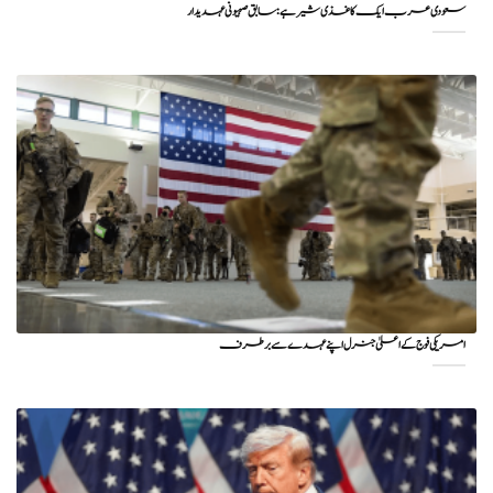
سعودی عرب ایک کاغذی شیر ہے: سابق صہیونی عہدیدار
امریکی فوج کے اعلیٰ جنرل اپنے عہدے سے برطرف