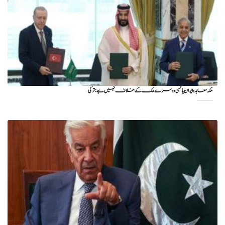
مکہ معاہدہ ایران یا کسی دوسرے ملک کے خلاف نہیں ہے: ترکی