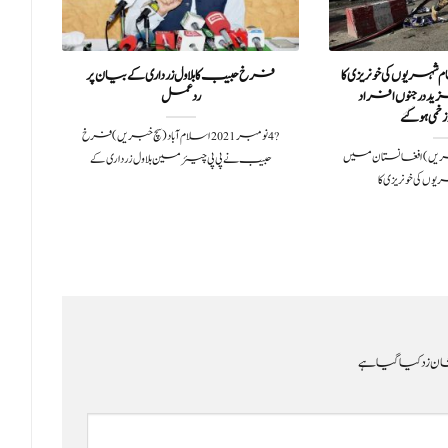
ریوں کی خونریزی کا
فرخ حبیب کابلاول زرداری کے بیان پر
پن
د درجنوں افراد
ردعمل
خمی ہوگئے
?️ 4 نومبر 2021اسلام آباد(سچ خبریں) فرخ
2کابل (سچ خبریں) افغانستان میں
حبیب نے پی پی چیئرمین بلاول زرداری کے
تح
ں کی خونریزی کا
ن زد کیا گیا ہے