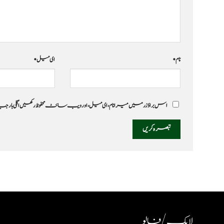
نام
*
ای میل
*
اس براؤزر میں میرا نام، ای میل، اور ویب سائٹ محفوظ رکھیں اگلی بار
لایک / فالو