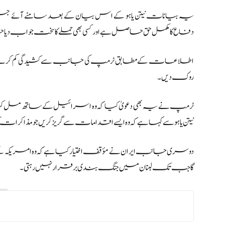
یہ بیانات نیتن یاہو کے اس بیان کے بعد سامنے آئے جس
دفاع کا مکمل حق حاصل ہے اور کسی بھی حملے کا سخت جواب دیا ج
اطلاعات کے مطابق ٹرمپ کی جانب سے کشیدگی کم کرنے کی اپ
روک دیں۔
ٹرمپ نے یہ بھی دعویٰ کیا کہ وہ اسرائیل کے ساتھ مل کر ایرا
نیتن یاہو سے کہا ہے کہ وہ ایسے اقدامات سے گریز کریں جو مذاکرات 
دوسری جانب ایران نے مؤقف اختیار کیا ہے کہ وہ امریکہ
گا جب تک لبنان میں جنگ بندی برقرار نہیں رہتی۔