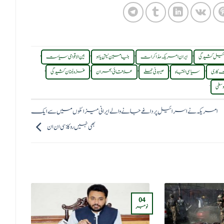
,
,
,
,
ئیل کشیدگی
ایران امریکہ مذاکرات
بنیامین نیتن یاہو
بین الاقوامی سیاست
,
,
,
,
,
 کاری
سیاسی انتباہ
صیہونی حملے
علاقائی بحران
غزہ لبنان کشیدگی
.
وسطی
امریکہ نے اسرائیل پر داغے جانے والے ایرانی میزائلوں میں سے ایک
بھی نہیں روکا: سی‌ان‌ان
04
20
نومبر
دسمبر