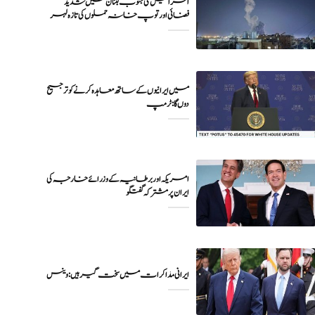
اسرائیل کی جنوب لبنان میں شدید
فضائی اور توپ خانہ حملوں کی تازہ لہر
میں ایرانیوں کے ساتھ معاہدہ کرنے کو ترجیح
دوں گا : ٹرمپ
امریکہ اور برطانیہ کے وزرائے خارجہ کی
ایران پر مشترکہ گفتگو
ایرانی مذاکرات میں سخت گیر ہیں: وینس