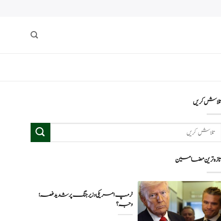
لاش کریں
ازہ ترین مضامین
ٹرمپ امریکی وزیر جنگ پر شدید غصہ؛
وجہ ؟