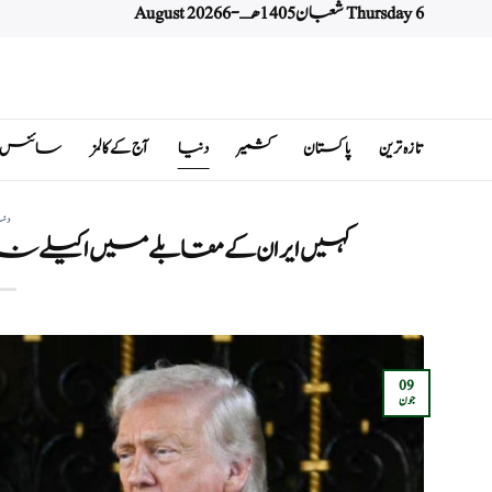
Thursday 6 شعبان 1405 هـ - 6 August 2026
Ski
t
conten
تازہ ترین
پاکستان
کشمیر
دنیا
آج کے کالمز
سائنس اور 
دن
کہیں ایران کے مقابلے میں اکیلے نہ رہ 
09
جون