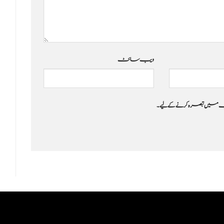
ویب‌ سائٹ
 جب میں تبصرہ کرنے کےلیے۔