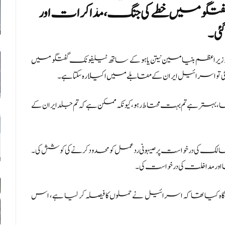
تگو میں خطے کی جنگ، مذاکرات اور
ئی۔
ی وزیراعظم بنیامین نیتن یاہو کے ساتھ ٹیلیفونک گفتگو میں
تو اسرائیل ایران کے مقابلے میں اکیلا رہ سکتا ہے۔
ے کہا، بہتر ہے تم بہت محتاط رہو، کیونکہ ممکن ہے کہ تم جلد ایران کے
ک کی درخواست پر صیہونی ردعمل کو محدود کرنے کی کوشش کی۔
 اور مداخلت کی درخواست کی۔
م آگاہ کیا تھا کہ اسرائیل نے حملوں کا فیصلہ کر لیا ہے، اس