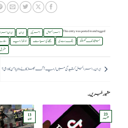
,
,
,
This entry was posted in
and tagged
اسرائیل
امریکہ
ایران
ایران اسرا
,
,
,
,
ٹیلیفونک گفتگو
جنگ بندی
خطے کی سیاست
ڈونلڈ ٹرمپ
سفارت
مشرق 
ایران۔اسرائیل کشیدگی میں ٹرمپ آگ بھڑکانے والا یا امن کا داعی؟
مشہور خبریں۔
23
13
ستمبر
جون