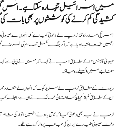
میں اسرائیل تنہا رہ سکتا ہے۔ اس گف
کشیدگی کم کرنے کی کوششوں پر بھی بات کی گ
امریکی صدر ڈونلڈ ٹرمپ نے دعویٰ کیا ہے کہ انہوں نے صیہون
انہیں سخت انتباہ دیا ہے کہ اگر جنگ مکمل تصادم کی طرف گئی 
صیہونی چینل ۱۲ کے مطابق ٹرمپ نے کہا کہ میں نے بی بی س
مقابلے میں اکیلے رہ جاؤ۔
رپورٹ کے مطابق ٹرمپ نے مزید کہا کہ انہوں نے متعدد ممال
ان کے مطابق کم از کم پانچ علاقائی ممالک نے ان سے رابطہ کیا
ٹرمپ نے یہ بھی دعویٰ کیا کہ نیتن یاہو نے انہیں اتوار کی شا
وقت صیہونی طیارے ایران کی جانب پرواز کر رہے تھے۔