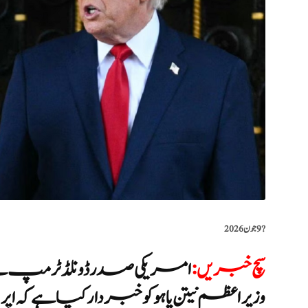
?️
9 جون 2026
سچ خبریں
:
امریکی صدر ڈونلڈ ٹرمپ نے دع
وزیراعظم نیتن یاہو کو خبردار کیا ہے کہ 