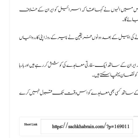
 میں انہوں نے کہا تھا کہ اسرائیل کو ایران کے خلاف
ائے گا۔
یل کے بعد دونوں فریقین نے پیر کے روز اپنی کارروائیاں
ن کے ساتھ ایک سفارتی معاہدے کی کوشش کر رہے ہیں اور بارہا
کو نقصان پہنچا سکتے ہیں۔
 کے ساتھ کسی بھی معاہدے کو اس وقت تک قبول نہیں کرے
Short Link