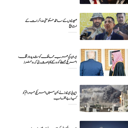
صہیونیوں کے ساتھ حکومتی مذاکرات کے
نتایج
ایران کی عرب ممالک کو شدید وارننگ،
امریکی حملے کو روکنے کا باعث بنی کہ روئٹرز
این بی سی نیوز نے یمن میں امریکی جرائم کو