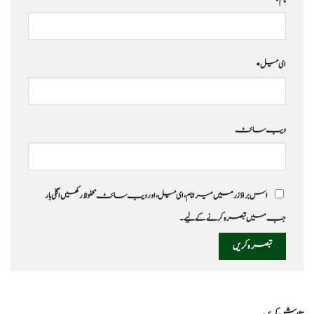
ای میل
*
ویب‌ سائٹ
اس براؤزر میں میرا نام، ای میل، اور ویب سائٹ محفوظ رکھیں اگلی بار
جب میں تبصرہ کرنے کےلیے۔