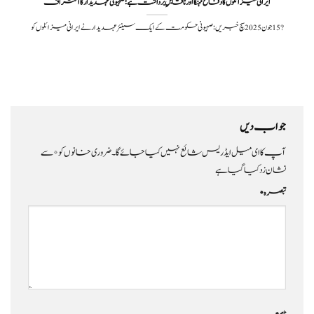
ایرانی میزائلوں کا دفاع مہنگا اور ناقابلِ برداشت ہے؛صہیونی عہدیدار کا اعتراف
?️ 15 جون 2025 سچ خبریں:صہیونی حکومت کے ایک سینئر عہدیدار نے ایرانی میزائلوں کو
جواب دیں
آپ کا ای میل ایڈریس شائع نہیں کیا جائے گا۔
ضروری خانوں کو
*
سے
نشان زد کیا گیا ہے
تبصرہ
*
نام
*