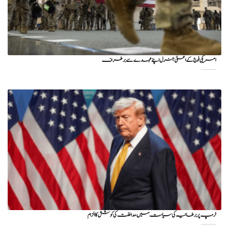
امریکی فوج کے اعلیٰ جنرل اپنے عہدے سے برطرف
ٹرمپ پر برطانیہ کی سیاست میں مداخلت کی کوشش کا الزام