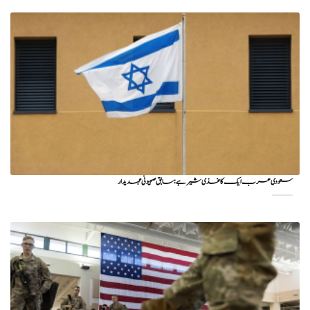
سعودی عرب ایک کاغذی شیر ہے: سابق صہیونی عہدیدار