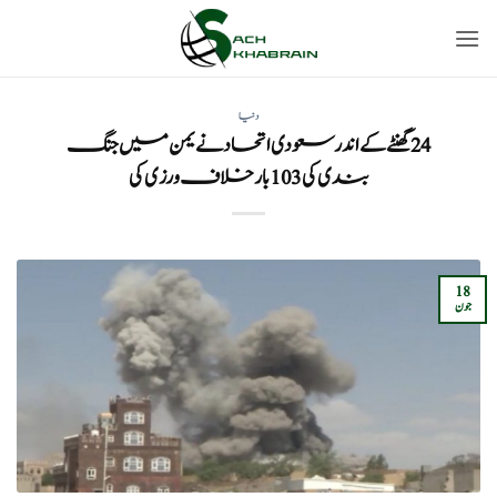
Ski
t
conten
دنیا
24 گھنٹے کے اندر سعودی اتحاد نے یمن میں جنگ
بندی کی 103 بار خلاف ورزی کی
18
جون