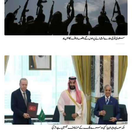
سعودی فوجی ہمارے نشانے پر ہوں گے؛ انصاراللہ کا انتباہ
مکہ معاہدہ ایران یا کسی دوسرے ملک کے خلاف نہیں ہے: ترکی