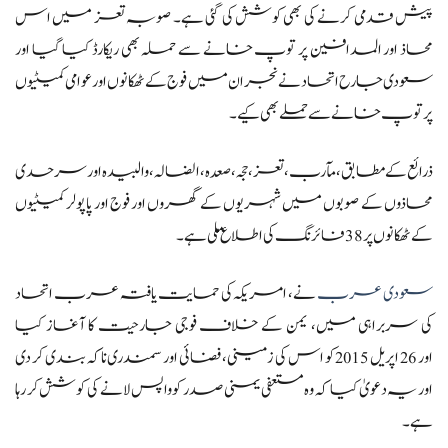
پیش قدمی کرنے کی بھی کوشش کی گئی ہے۔ صوبہ تعز میں اس
محاذ اور المدافین پر توپ خانے سے حملہ بھی ریکارڈ کیا گیا اور
سعودی جارح اتحاد نے نجران میں فوج کے ٹھکانوں اور عوامی کمیٹیوں
پر توپ خانے سے حملے بھی کیے۔
ذرائع کے مطابق، مآرب ، تعز، حجہ، صعدہ، الضالہ، والبیدہ اور سرحدی
محاذوں کے صوبوں میں شہریوں کے گھروں اور فوج اور پاپولر کمیٹیوں
کے ٹھکانوں پر 38 فائرنگ کی اطلاع ملی ہے۔
سعودی عرب
نے، امریکہ کی حمایت یافتہ عرب اتحاد
کی سربراہی میں، یمن کے خلاف فوجی جارحیت کا آغاز کیا
اور 26 اپریل 2015 کو اس کی زمینی، فضائی اور سمندری ناکہ بندی کر دی
اور یہ دعویٰ کیا کہ وہ مستعفی یمنی صدر کو واپس لانے کی کوشش کر رہا
ہے۔