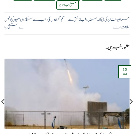
.
مسلح جاسوسی
عمران خان کی بنی گالہ میں اعجاز الحق سے
کم تنخواہوں کی وجہ سے سیکڑوں صہیونی پولیس
ملاقات
نے استعفیٰ دیا
مشہور خبریں۔
15
جون