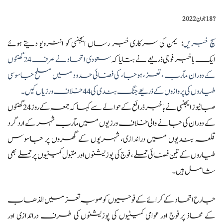
?️
18 جون 2022
سچ خبریں
: یمن کی سرکاری خبر رساں ایجنسی کو انٹرویو دیتے ہوئے
ایک باخبر فوجی ذریعے نے بتایا کہ
سعودی اتحاد نے صرف 24 گھنٹوں
کے دوران مآرب ، تعز، ہوجا، کی فضائی حدود میں مسلح جاسوسی
طیاروں کی پروازوں کے ذریعے جنگ بندی کی 44 خلاف ورزیاں کیں۔
صبا نیوز ایجنسی نے باخبر ذرائع کے حوالے سے کہا کہ جمعہ کے روز 24 گھنٹوں
کے دوران کی جانے والی خلاف ورزیوں میں مآرب شہر کے ارد گرد
قلعہ بندیوں میں دراندازی، شہریوں کے گھروں پر جاسوس
طیاروں کے تین فضائی حملے، فوج کی پوزیشنوں اور مقبول کمیٹیوں پر حملے بھی
شامل ہیں۔
جارح اتحاد کے کرائے کے فوجیوں کو صوبہ تعز میں الذھاب
کے محاذ پر فوج اور عوامی کمیٹیوں کی پوزیشنوں کی طرف دراندازی اور