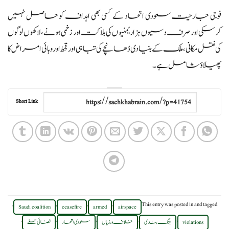
فوجی جارحیت سعودی اتحاد کے کسی بھی اہداف کو حاصل نہیں
کرسکی اور صرف دسیوں ہزار یمنیوں کی ہلاکت اور زخمی ہونے، لاکھوں لوگوں
کی نقل مکانی، ملک کے بنیادی ڈھانچے کی تباہی اور قحط اور وبائی امراض کا
پھیلاؤ شامل ہے۔
Short Link
,
,
,
,
This entry was posted in
and tagged
Saudi coalition
ceasefire
armed
airspace
,
,
,
,
,
violations
جنگ بندی
خلاف ورزیاں
سعودی اتحاد
فضائی حملے