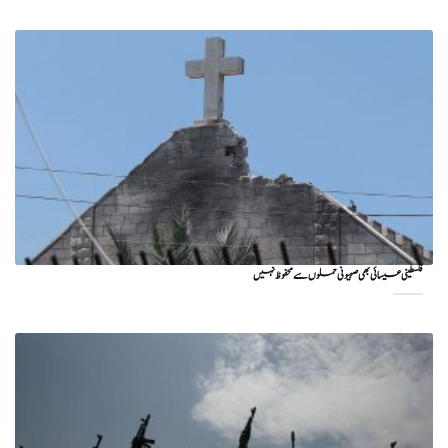
فلسطینی عیسائی بھی صہیونی حملوں سے محفوظ نہیں