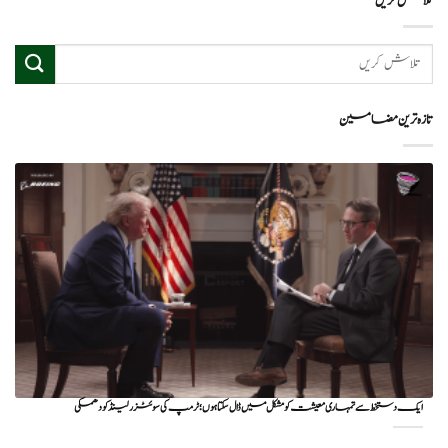
تلاش کریں
تازہ ترین مضامین
ایک دستخط سے تمہاری معیشت کو مشکل میں ڈال سکتا ہوں؛ ٹرمپ کی سوئٹزرلینڈ کو دھمکی