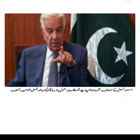
اسرائیل کے خلاف متحد ہونا چاہیے، تعلقات معمول پر لانے کا کوئی فائدہ نہیں: خواجہ آصف