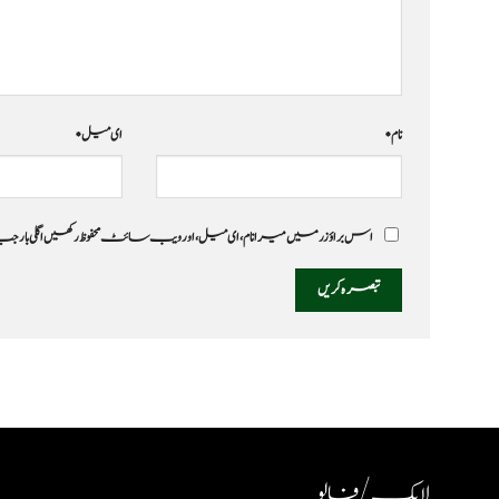
نام
*
ای میل
*
اس براؤزر میں میرا نام، ای میل، اور ویب سائٹ محفوظ رکھیں اگلی بار
لایک / فالو