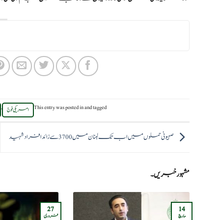
,
This entry was posted in
and tagged
امریکی فوج
صہیونی حملوں میں اب تک لبنان میں 3700 سے زائد افراد شہید
مشہور خبریں۔
27
14
مارچ
فروری