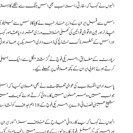
انہوں نے کہا کہ سفارتی راستہ اب بھی اس جنگ سے نکلنے کا ب
اس سے قبل ایران کے وزیر خارجہ نے کایا کالاس سے ٹیلیفو
چارٹر اور بین الاقوامی قوانین کی کھلی خلاف ورزی قرار دیا تھا ا
اور اس کے خطرناک نتائج کی ذمہ داری امریکہ پر عائد ہوتی
رپورٹ کے مطابق، امریکی فوج نے گزشتہ منگل سے، ایک ہیلی 
کرتے ہوئے جنوبی ایران کے کچھ علاقوں پر حملے کیے۔
پاسداران انقلاب کی عوامی تعلقات نے بھی اعلان کیا کہ اس
جواب میں دو مرحلوں میں کارروائی کرتے ہوئے کویت میں واقع 
شیخ عیسیٰ فضائی اڈے پر امریکی فوج کے 18 اہم اہداف کو نشانہ بنا کر تباہ کر دیا۔
انہوں نے کہا کہ یہ کارروائی “جارح کے خلاف سزا” اور ایران
اور امریکہ کی مسلسل فوجی کارروائیوں کے جواب میں انجام دی گئی۔