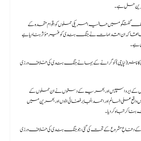
ہترین حل ہے۔
نک گفتگو میں حالیہ امریکی حملوں کو اقوام متحدہ کے
ور کہا تھا کہ ان اقدامات نے جنگ بندی کو غیر مؤثر بنا دیا ہے
 ہے۔
کاپٹر (اپاچی) کو گرانے کے بہانے جنگ بندی کی خلاف ورزی
 کے ایرو اسپیس اور بحریہ کے دستوں نے ان حملوں کے
علی السالم اور احمد الجابر فضائی اڈوں اور بحرین میں
 کے دفاعِ مشروع کے تحت کی گئی، جو جنگ بندی کی خلاف ورزی