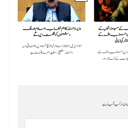
ے میزائلوں کے
وزیر داخلہ کا اہم خطاب، اسلام اور ملک
ا
تیں؛ حزب اللہ کے
دشمنوں کو شکست دیں گے
 کی زبانی
?️ 19 اپریل 2021اسلام آباد(سچ خبریں) وفاقی وزیر
وری 2024سچ خبریں: حزب اللہ کے
داخلہ شیخ رشید احمد کا کہنا ہے
ونٹ کے کمانڈر اور
ن زد کیا گیا ہے