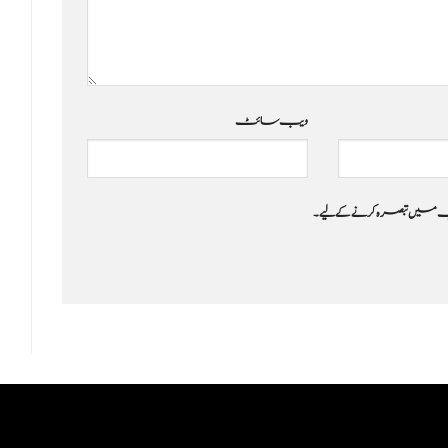
ویب‌ سائٹ
 جب میں تبصرہ کرنے کےلیے۔