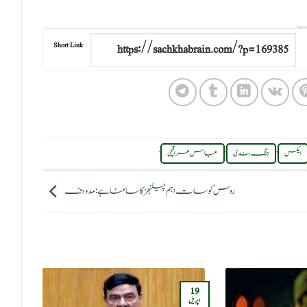
Short Link
.
,
,
ایکس
جنگ بندی
عباس عراقچی
روس کو سات اہم چیلنجز کا سامنا ہے: مدودف
06
19
فروری
اپریل