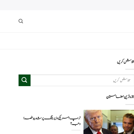
لاش کریں
ازہ ترین مضامین
ٹرمپ امریکی وزیر جنگ پر شدید غصہ؛
وجہ ؟