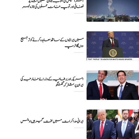
اسرائیل کی جنوب لبنان میں شدید
فضائی اور توپ خانہ حملوں کی تازہ لہر
میں ایرانیوں کے ساتھ معاہدہ کرنے کو ترجیح
دوں گا : ٹرمپ
امریکہ اور برطانیہ کے وزرائے خارجہ کی
ایران پر مشترکہ گفتگو
ایرانی مذاکرات میں سخت گیر ہیں: وینس