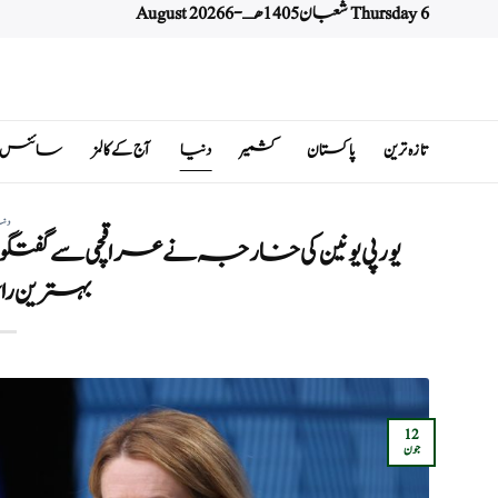
Thursday 6 شعبان 1405 هـ - 6 August 2026
Ski
t
conten
تازہ ترین
پاکستان
کشمیر
دنیا
آج کے کالمز
سائنس اور 
دن
یورپی یونین کی خارجہ نے عراقچی سے گفتگو 
بہترین ر
12
جون