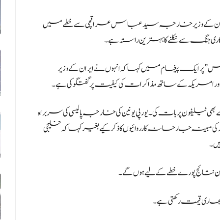
 نے ایران کے وزیر خارجہ سید عباس عراقچی سے خطے میں
 جنگ سے نکلنے کا بہترین راستہ ہے۔
 پر ایک پیغام میں کہا کہ انہوں نے ایران کے وزیر
کہ کے ساتھ مذاکرات کی کیفیت پر گفتگو کی ہے۔
یلیفون پر بات کی۔ یورپی یونین کی خارجہ پالیسی کی سربراہ
ینہ جارحانہ کارروائیوں کا ذکر کیے بغیر کہا کہ خلیجی
یں۔
 نتائج پورے خطے کے لیے ہوں گے۔
اری قیمت رکھتی ہے۔