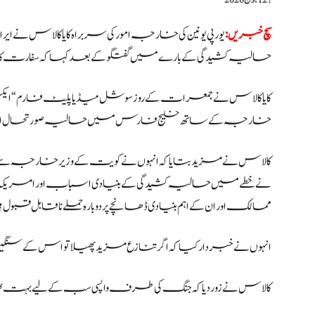
?️
12 جون 2026
سچ خبریں:
یورپی یونین کی خارجہ امور کی سربراہ کایا کالاس
حالیہ کشیدگی کے بارے میں گفتگو کے بعد کہا کہ سفارت کاری
کایا کالاس نے جمعرات کے روز سوشل میڈیا پلیٹ فارم “ایکس”
خارجہ کے ساتھ خلیج فارس میں حالیہ صورتحال اور امری
کالاس نے مزید بتایا کہ انہوں نے کویت کے وزیر خارجہ سے بھی ٹ
نے خطے میں حالیہ کشیدگی کے بنیادی اسباب اور امریکہ کی مب
ممالک اور ان کے اہم بنیادی ڈھانچے پر دوبارہ حملے ناقابل قبول ہ
انہوں نے خبردار کیا کہ اگر تنازع مزید پھیلا تو اس کے سنگین
کالاس نے زور دیا کہ جنگ کی طرف واپسی سب کے لیے بہت بھ