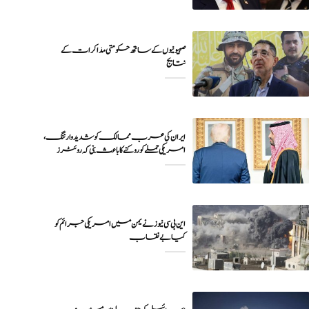
صہیونیوں کے ساتھ حکومتی مذاکرات کے
نتایج
ایران کی عرب ممالک کو شدید وارننگ،
امریکی حملے کو روکنے کا باعث بنی کہ روئٹرز
این بی سی نیوز نے یمن میں امریکی جرائم کو