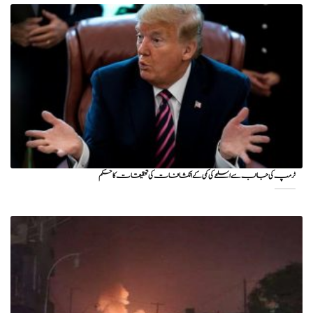
ٹرمپ کی جانب سے اسلحے کی کمی کے انکشافات کی تحقیقات کا حکم