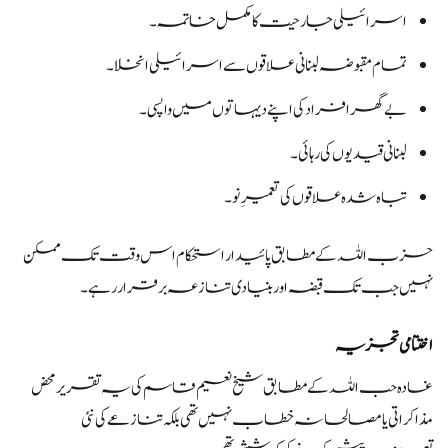
اسرائیلی جارحیت کا مکمل خاتمہ۔
تمام مقبوضہ لبنانی علاقوں سے اسرائیلی انخلا۔
بے گھر افراد کی اپنے دیہاتوں میں واپسی۔
لبنانی قیدیوں کی رہائی۔
تباہ شدہ علاقوں کی تعمیرِ نو۔
حزب اللہ کے مطابق پائیدار استحکام اس وقت تک ممکن
نہیں جب تک قبضہ اور بنیادی تنازعہ برقرار رہے۔
اختتامی تجزیہ
غادہ حب اللہ کے مطابق شیخ نعیم قاسم کی یہ تقریر محض
مذاکراتی یا مصالحانہ خطاب نہیں تھی بلکہ تنازعے کی نئی