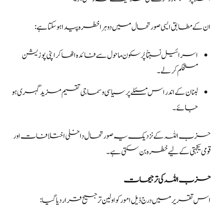
ان کے مطابق ایسی صورتحال میں دوہرا خطرہ پیدا ہو سکتا ہے:
اسرائیل نسبتاً پُرسکون ماحول سے فائدہ اٹھا کر اپنی پوزیشن
مستحکم کر لے۔
لبنان کے اندر اس مسئلے پر سیاسی و سماجی تقسیم مزید گہری ہو
جائے۔
حزب اللہ کے نزدیک یہ صورتحال داخلی اختلافات اور
قومی یکجہتی کے لیے خطرہ بن سکتی ہے۔
حزب اللہ کی ترجیحات
اس تقریر میں درج ذیل امور کو اولین ترجیح قرار دیا گیا: