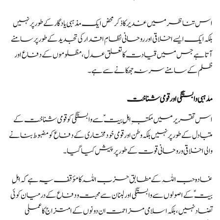
اس تناظر میں غدیر کا ذکر محض ایک مذہبی یادگار کے طور پر نہیں
بلکہ ایک ایسے اخلاقی اور روحانی نظامِ اقدار کی تجدید کے طور پر سامنے
آتا ہے جس میں قیادت کا تعلق عدل، مظلوموں کے دفاع اور
ظلم کے سامنے سر نہ جھکانے سے ہے۔
مذہبی وابستگی اور قومی شناخت
اس تقریر میں مکتبِ اہلِ بیتؑ سے وابستگی کو قومی شناخت کے
متبادل کے طور پر نہیں بلکہ وطن اور قومی خودمختاری کے دفاع کو مضبوط بنانے
والی اخلاقی و روحانی قوت کے طور پر پیش کیا گیا۔
غادہ حب اللہ کے مطابق حزب اللہ کا مؤقف یہ ہے کہ اہلِ
بیتؑ کے اصولوں سے وابستگی اور لبنان سے محبت و دفاع کے درمیان کوئی
تضاد نہیں، بلکہ اسلامی مزاحمت ان دونوں کے امتزاج کا عملی