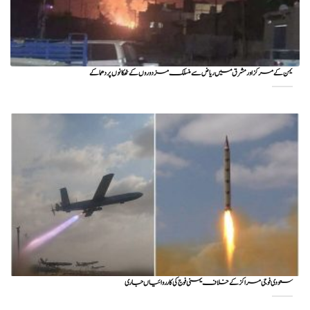
یمن کے مرکز اور مشرق میں ریاض سے منسلک مزدوروں کے ٹھکانوں پر دھماکے
سعودی فوجی مراکز کے خلاف یمنی فوج کی کارروائیاں جاری