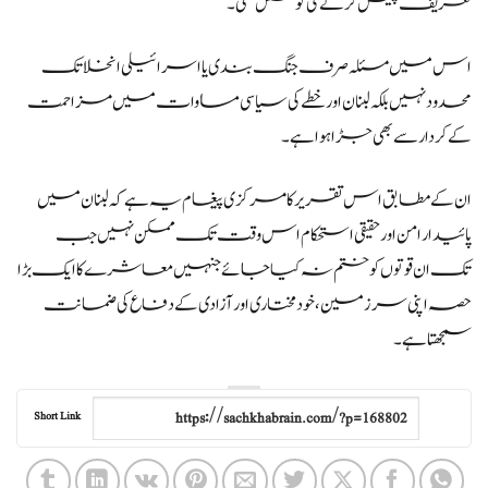
تعریف پیش کرنے کی کوشش تھی۔
اس میں مسئلہ صرف جنگ بندی یا اسرائیلی انخلا تک
محدود نہیں بلکہ لبنان اور خطے کی سیاسی مساوات میں مزاحمت
کے کردار سے بھی جڑا ہوا ہے۔
ان کے مطابق اس تقریر کا مرکزی پیغام یہ ہے کہ لبنان میں
پائیدار امن اور حقیقی استحکام اس وقت تک ممکن نہیں جب
تک ان قوتوں کو ختم نہ کیا جائے جنہیں معاشرے کا ایک بڑا
حصہ اپنی سرزمین، خودمختاری اور آزادی کے دفاع کی ضمانت
سمجھتا ہے۔
Short Link