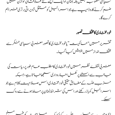
سیاسی منصوبہ نہیں بلکہ لبنان کو ایک ایسے نئے علاقائی توازن میں
ضم کرنے کا روڈ میپ ہے جو اسرائیل کو مستقل تزویراتی برتری فراہم
کرے گا۔
خودمختاری کا مختلف تصور
تقریر میں "حاکمیت” یا خودمختاری کا تصور مغربی سیاسی فکر سے
مختلف انداز میں پیش کیا گیا۔
مغربی نقطۂ نظر میں خودمختاری کا مطلب عام طور پر ریاست کی
جانب سے اسلحے پر مکمل اجارہ داری سمجھا جاتا ہے، جبکہ
حزب اللہ کے مطابق حقیقی خودمختاری اس صلاحیت کا نام ہے جو
اسرائیل کو باز رکھنے اور اس کی شرائط لبنان پر مسلط ہونے سے روک
سکے۔
اسی وجہ سے حزب اللہ کے نزدیک مزاحمت کو غیر مسلح