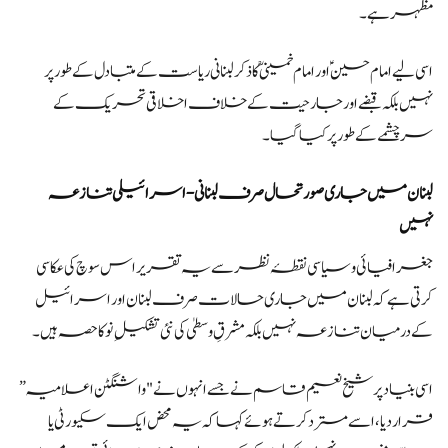
مظہر ہے۔
اسی لیے امام حسینؑ اور امام خمینیؒ کا ذکر لبنانی ریاست کے متبادل کے طور پر
نہیں بلکہ قبضے اور جارحیت کے خلاف اخلاقی تحریک کے
سرچشمے کے طور پر کیا گیا۔
لبنان میں جاری صورتحال صرف لبنانی-اسرائیلی تنازعہ
نہیں
جغرافیائی و سیاسی نقطۂ نظر سے یہ تقریر اس سوچ کی عکاسی
کرتی ہے کہ لبنان میں جاری حالات صرف لبنان اور اسرائیل
کے درمیان تنازعہ نہیں بلکہ مشرقِ وسطیٰ کی نئی تشکیلِ نو کا حصہ ہیں۔
اسی بنیاد پر شیخ نعیم قاسم نے جسے انہوں نے "واشنگٹن اعلامیہ”
قرار دیا، اسے مسترد کرتے ہوئے کہا کہ یہ محض ایک سکیورٹی یا