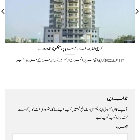
کراچی: نسلہ ٹاور طرز کے مزید پروجیکٹس کا انکشاف
?️ 11 جنوری 2022کراچی(سچ خبریں) شہر قائد میں نسلہ ٹاور طرز کے مزید 16 غیر
جواب دیں
آپ کا ای میل ایڈریس شائع نہیں کیا جائے گا۔
ضروری خانوں کو
*
سے
نشان زد کیا گیا ہے
تبصرہ
*