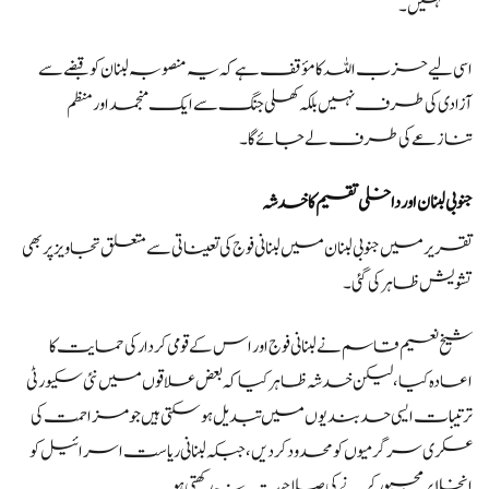
نہیں۔
اسی لیے حزب اللہ کا مؤقف ہے کہ یہ منصوبہ لبنان کو قبضے سے
آزادی کی طرف نہیں بلکہ کھلی جنگ سے ایک منجمد اور منظم
تنازعے کی طرف لے جائے گا۔
جنوبی لبنان اور داخلی تقسیم کا خدشہ
تقریر میں جنوبی لبنان میں لبنانی فوج کی تعیناتی سے متعلق تجاویز پر بھی
تشویش ظاہر کی گئی۔
شیخ نعیم قاسم نے لبنانی فوج اور اس کے قومی کردار کی حمایت کا
اعادہ کیا، لیکن خدشہ ظاہر کیا کہ بعض علاقوں میں نئی سکیورٹی
ترتیبات ایسی حدبندیوں میں تبدیل ہو سکتی ہیں جو مزاحمت کی
عسکری سرگرمیوں کو محدود کر دیں، جبکہ لبنانی ریاست اسرائیل کو
انخلا پر مجبور کرنے کی صلاحیت نہ رکھتی ہو۔