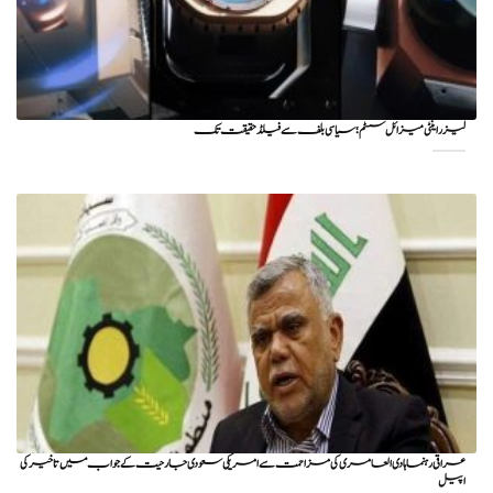
لیزر اینٹی میزائل سسٹم؛ سیاسی بلف سے فیلڈ حقیقت تک
عراقی رہنما ہادی العامری کی مزاحمت سے امریکی سعودی جارحیت کے جواب میں تاخیر کی
اپیل