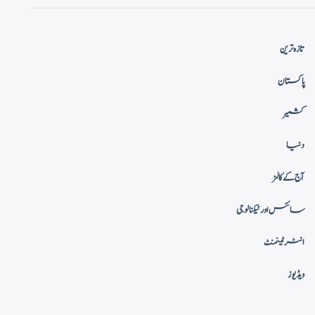
تازہ ترین
پاکستان
کشمیر
دنیا
آج کے کالمز
سائنس اور ٹیکنالوجی
انٹرٹینمنٹ
ویڈیوز