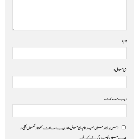
نام
*
ای میل
*
ویب‌ سائٹ
اس براؤزر میں میرا نام، ای میل، اور ویب سائٹ محفوظ رکھیں اگلی بار
جب میں تبصرہ کرنے کےلیے۔