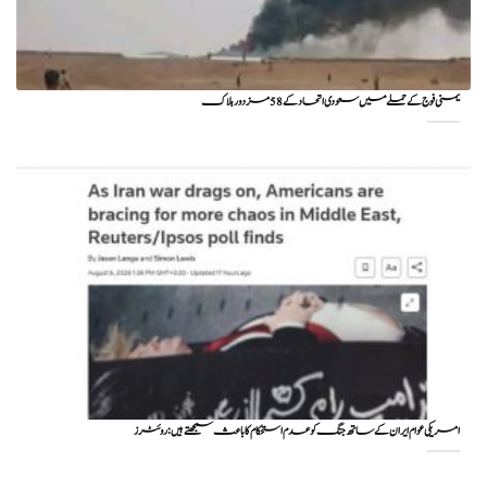
یمنی فوج کے حملے میں سعودی اتحاد کے 58 مزدور ہلاک
امریکی عوام ایران کے ساتھ جنگ کو عدم استحکام کا باعث سمجھتے ہیں: روئٹرز