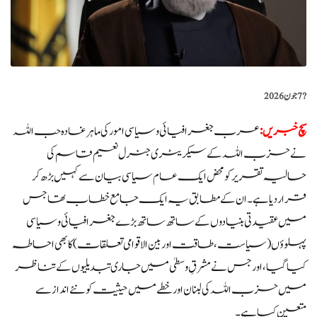
?️
7 جون 2026
سچ خبریں:
عرب جغرافیائی و سیاسی امور کی ماہر غادہ حب اللہ
نے حزب اللہ کے سیکریٹری جنرل نعیم قاسم کی
حالیہ تقریر کو محض ایک عام سیاسی بیان سے کہیں بڑھ کر
قرار دیا ہے۔ ان کے مطابق یہ ایک جامع خطاب تھا جس
میں عقیدتی بنیادوں کے ساتھ ساتھ بڑے جغرافیائی و سیاسی
پہلوؤں (سیاست، طاقت اور بین الاقوامی تعلقات) کا بھی احاطہ
کیا گیا، اور جس نے مشرقِ وسطیٰ میں جاری تبدیلیوں کے تناظر
میں حزب اللہ کی لبنان اور خطے میں حیثیت کو نئے انداز سے
متعین کیا ہے۔