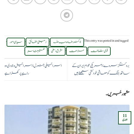
,
,
,
This entry was posted in
and tagged
ڈاکٹر غادہ حب اللہ
زمینی حقائق
سیاسی امور
.
,
,
,
قومی شناخت
مزاحمت
مشرق وسطی
نعیم قاسم
بروکنگز سروے: امریکی عوام ایران کے
اسرائیلی جنرل: اسرائیل وجودی دو
ساتھ جنگ کو معاشی خودکشی سمجھتے ہیں
راہے پر کھڑا ہے
مشہور خبریں۔
11
جنوری