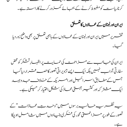
کرنا ریاست کو مضبوط کرنے کے بجائے کمزور کرنے کا راستہ ہے۔
ایران اور لبنان کے محاذوں کا تعلق
تقریر میں ایران اور لبنان کے محاذوں کے باہمی تعلق پر بھی واضح زور دیا
گیا۔
ایران کی جانب سے مزاحمت کی حمایت پر اظہارِ تشکر کو محض
سفارتی آداب نہیں بلکہ ایک ایسے تزویراتی تصور کا حصہ قرار دیا گیا
جس کے مطابق اسرائیل اور امریکہ کے خلاف جدوجہد
ایک مشترکہ اور کثیر جہتی محاذ کی شکل اختیار کر چکی ہے۔
یہ نظریہ حالیہ برسوں میں "وحدتِ محاذات”کے
تصور کے طور پر مزاحمتی محور کی فکری بنیادوں میں شامل ہو چکا
ہے۔