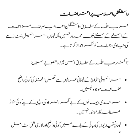
واشنگٹن اعلامیہ پر اعتراضات
حزب اللہ کے مطابق واشنگٹن اعلامیہ صرف مزاحمت
کے اسلحے کے مسئلے تک محدود نہیں بلکہ لبنان-اسرائیل تنازعے
کی بنیادی وجوہات کو نظرانداز کرتا ہے۔
ڈاکٹر حب اللہ کے مطابق اس مجوزہ منصوبے میں:
اسرائیلی افواج کے لبنانی علاقوں سے مکمل انخلا کی کوئی واضح
ضمانت موجود نہیں۔
سرحدی دیہاتوں کے بے گھر افراد کی واپسی کے لیے کوئی مؤثر
طریقہ کار موجود نہیں۔
لبنانی قیدیوں کی رہائی کے بارے میں کوئی واضح اور لازمی شق شامل