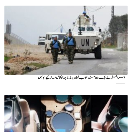
اسرائیل نے ایک دن میں جنوب لبنان پر 113 پروجیکٹائل فائر کیے: یونیفل