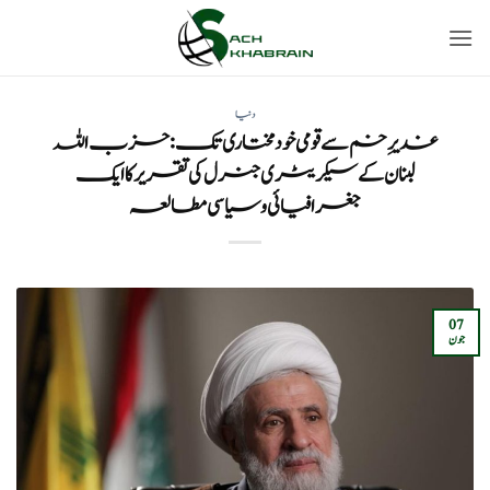
Ski
t
conten
دنیا
غدیرِ خم سے قومی خودمختاری تک: حزب اللہ
لبنان کے سیکریٹری جنرل کی تقریر کا ایک
جغرافیائی و سیاسی مطالعہ
07
جون