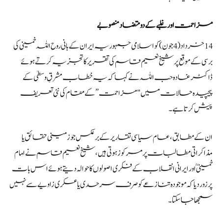
مزاحمت اور غلبے کے دو متضاد منصوبے
14 خرداد (4 جون) کو اسلامی جمہوریہ ایران کے بانی روح اللہ خمینی کی
برسی کے موقع پر شیخ نعیم قاسم کی تقریر کا تجزیہ کرتے ہوئے
ڈاکٹر غادہ حب اللہ نے کہا کہ یہ خطاب مشرقِ وسطیٰ کے
پیچیدہ حالات میں "مزاحمت” کے مقام کی نئی تعریف
پیش کرتا ہے۔
ان کے مطابق، عام سیاسی تقاریر کے برعکس جو زمینی حقائق یا
مذاکراتی مطالبات پر مرکوز ہوتی ہیں، شیخ نعیم قاسم نے امام
خمینیؒ اور ایرانی انقلاب کے فکری اصولوں کا حوالہ دیتے ہوئے اس بات
پر زور دیا کہ موجودہ تنازعے کو صرف سرحدی یا عسکری زاویے سے نہیں
سمجھا جا سکتا۔