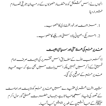
انہوں نے اس کشمکش کو دو متضاد منصوبوں کے درمیان تاریخی تصادم
قرار دیا:
مزاحمت اور خودمختاری کا منصوبہ۔
امریکی-صہیونی بالادستی اور غلبے کا منصوبہ۔
غدیرِ خم کی علامتی اور سیاسی اہمیت
ڈاکٹر حب اللہ کے مطابق اس تقریر کی اہمیت صرف امام
خمینیؒ کے ذکر میں نہیں بلکہ اس بات میں بھی ہے کہ یہ عیدِ
غدیرِ خم کے موقع پر کی گئی۔
شیعہ اثناعشری عقیدے میں غدیرِ خم کو ولایت اور امامت
کے تصور کی بنیاد سمجھا جاتا ہے، جہاں حضرت علیؑ کو رسولِ اکرم
ﷺ کے جانشین کے طور پر پیش کیا گیا۔