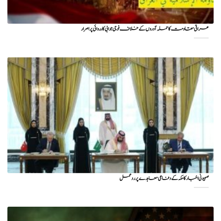
عراقی مقاومت کا حملہ آوروں کے خلاف فوجی جوابی کارروائی پر اصرار
صہیونی اخبار کا مکہ کے دفاعی معاہدے پر ردعمل