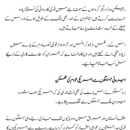
ریپبلکن ووٹر دیگر گروہوں کے مقابلے میں فوجی کارروائی کی نسبتاً زیادہ
حمایت کرتے ہیں، تاہم ان کے اندر بھی جنگ کے طویل ہونے اور اس کے
پھیلنے کے خدشات پائے جاتے ہیں۔
اس کے برعکس، ڈیموکریٹس اور آزاد ووٹر فوجی تصادم کے بارے میں
زیادہ منفی رائے رکھتے ہیں اور ان کا ماننا ہے کہ بحران کو سفارت کاری کے ذریعے
حل کیا جانا چاہیے۔
بیرونی جنگوں سے امریکی عوام کی تھکن
بروکنگز نے اس بات کی بھی نشاندہی کی کہ امریکی معاشرہ
بیرونِ ملک جنگوں سے تھک چکا ہے۔
افغانستان اور عراق میں دو دہائیوں تک جاری رہنے والی جنگوں نے
فوجی مداخلتوں پر عوامی اعتماد کو کمزور کر دیا ہے۔ بہت سے امریکیوں کا