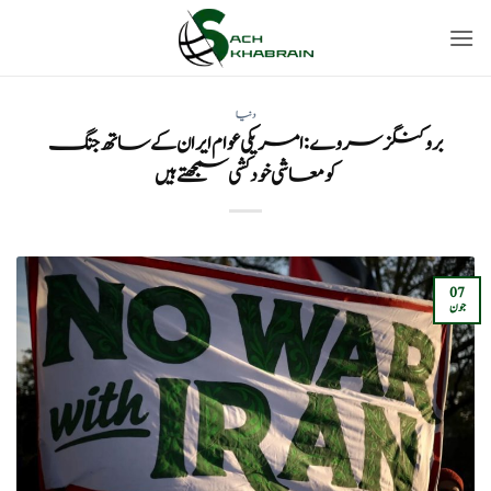
Ski
t
conten
دنیا
بروکنگز سروے: امریکی عوام ایران کے ساتھ جنگ
کو معاشی خودکشی سمجھتے ہیں
07
جون