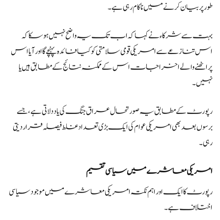
طور پر بیان کرنے میں ناکام رہی ہے۔
بہت سے شرکاء نے کہا کہ اب تک یہ واضح نہیں ہو سکا کہ
اس تنازعے سے امریکی قومی سلامتی کو کیا فائدہ پہنچے گا اور آیا اس
پر اٹھنے والے اخراجات اس کے ممکنہ نتائج کے مطابق ہیں یا
نہیں۔
رپورٹ کے مطابق یہ صورتحال عراق جنگ کی یاد دلاتی ہے، جسے
برسوں بعد بھی امریکی عوام کی ایک بڑی تعداد غلط فیصلہ قرار دیتی
رہی۔
امریکی معاشرے میں سیاسی تقسیم
رپورٹ کا ایک اور اہم نکتہ امریکی معاشرے میں موجود سیاسی
اختلاف ہے۔