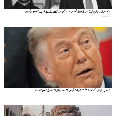
امریکہ کی یوکرین کو روس کی توانائی انفراسٹرکچر پر حملے کے لیے خفیہ معلوماتی امداد
ٹرمپ ایران کے معاملے میں کارٹر کی راہ پر گامزن ہیں: امریکی سیاستمدار