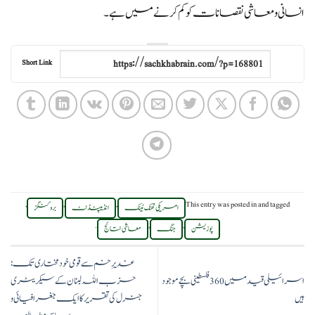
انسانی و معاشی نقصانات کو کم کرنے میں ہے۔
Short Link
,
,
,
This entry was posted in
and tagged
امریکی تھنک ٹینک
انڈیپنڈنٹ
بروکنگز
.
,
,
پوزیشن
جنگ
معاشی نتائج
غدیرِ خم سے قومی خودمختاری تک:
اسرائیلی قید میں 360 فلسطینی بچے موجود
حزب اللہ لبنان کے سیکریٹری
ہیں
جنرل کی تقریر کا ایک جغرافیائی و