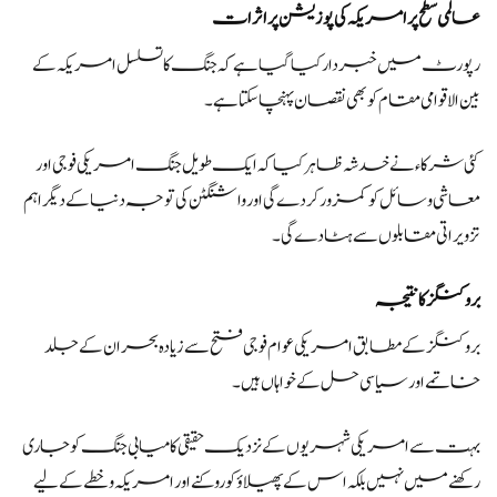
عالمی سطح پر امریکہ کی پوزیشن پر اثرات
رپورٹ میں خبردار کیا گیا ہے کہ جنگ کا تسلسل امریکہ کے
بین الاقوامی مقام کو بھی نقصان پہنچا سکتا ہے۔
کئی شرکاء نے خدشہ ظاہر کیا کہ ایک طویل جنگ امریکی فوجی اور
معاشی وسائل کو کمزور کر دے گی اور واشنگٹن کی توجہ دنیا کے دیگر اہم
تزویراتی مقابلوں سے ہٹا دے گی۔
بروکنگز کا نتیجہ
بروکنگز کے مطابق امریکی عوام فوجی فتح سے زیادہ بحران کے جلد
خاتمے اور سیاسی حل کے خواہاں ہیں۔
بہت سے امریکی شہریوں کے نزدیک حقیقی کامیابی جنگ کو جاری
رکھنے میں نہیں بلکہ اس کے پھیلاؤ کو روکنے اور امریکہ و خطے کے لیے