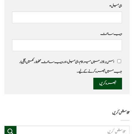
ای میل
*
ویب‌ سائٹ
اس براؤزر میں میرا نام، ای میل، اور ویب سائٹ محفوظ رکھیں اگلی بار
جب میں تبصرہ کرنے کےلیے۔
تلاش کریں