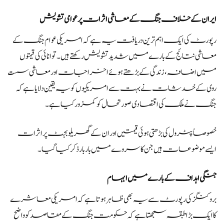
ایران کے خلاف جنگ کے معاشی اثرات پر عوامی تشویش
رپورٹ کی ایک اہم ترین دریافت یہ ہے کہ امریکی عوام جنگ کے
معاشی نتائج کے بارے میں شدید تشویش رکھتے ہیں۔ توانائی کی قیمتوں
میں اضافہ، زندگی کے بڑھتے ہوئے اخراجات اور معاشی سست
روی کے خدشات نے بہت سے امریکیوں کو یہ یقین دلایا ہے کہ
جنگ نے ملک کی اقتصادی صورتحال کو کمزور کیا ہے۔
خصوصاً پٹرول کی بڑھتی ہوئی قیمتیں اور ان کے گھریلو بجٹ پر اثرات
ایسے موضوعات ہیں جن کا سروے میں بار بار ذکر کیا گیا۔
جنگی اہداف کے بارے میں ابہام
بروکنگز کی رپورٹ سے یہ بھی ظاہر ہوتا ہے کہ امریکی معاشرے
کا ایک بڑا طبقہ سمجھتا ہے کہ حکومت جنگ کے مقاصد کو واضح