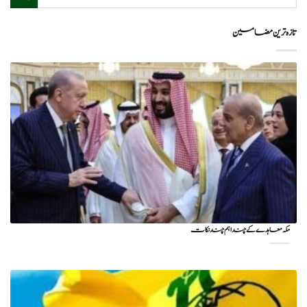
تازہ ترین مضامین
مکہ معاہدے کے چند اہم چند نکات