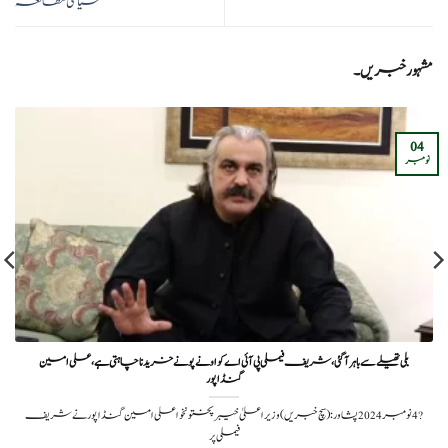
سیاسی مطالعہ
مشہور خبریں۔
04
نومبر
بلی تھیلے سے باہر آگئی، شریف فیملی پی آئی اے کو اونے پونے خریدنا چاہتی ہے، علی امین
گنڈاپور
?️ 4 نومبر 2024پشاور: (سچ خبریں) وزیراعلیٰ خیبرپختونخوا علی امین گنڈاپور نے شریف
فیملی پر