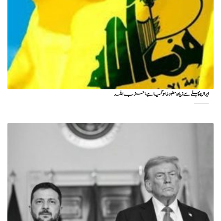
ایران پہلے سے زیادہ مضبوط ہو گیا ہے: حزب اللہ