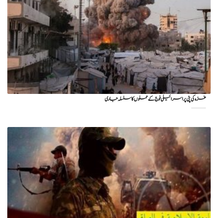
غزہ کی پٹی پر اسرائیلی فوج کے حملوں کا سلسلہ جاری