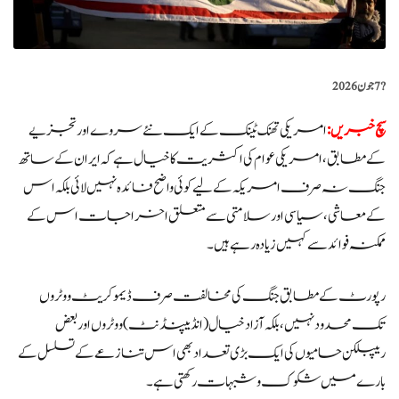
?️
7 جون 2026
سچ خبریں:
امریکی تھنک ٹینک کے ایک نئے سروے اور تجزیے
کے مطابق، امریکی عوام کی اکثریت کا خیال ہے کہ ایران کے ساتھ
جنگ نہ صرف امریکہ کے لیے کوئی واضح فائدہ نہیں لائی بلکہ اس
کے معاشی، سیاسی اور سلامتی سے متعلق اخراجات اس کے
ممکنہ فوائد سے کہیں زیادہ رہے ہیں۔
رپورٹ کے مطابق جنگ کی مخالفت صرف ڈیموکریٹ ووٹروں
تک محدود نہیں، بلکہ آزاد خیال (انڈیپنڈنٹ) ووٹروں اور بعض
ریپبلکن حامیوں کی ایک بڑی تعداد بھی اس تنازعے کے تسلسل کے
بارے میں شکوک و شبہات رکھتی ہے۔