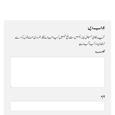
جواب دیں
آپ کا ای میل ایڈریس شائع نہیں کیا جائے گا۔
ضروری خانوں کو
*
سے
نشان زد کیا گیا ہے
تبصرہ
*
نام
*