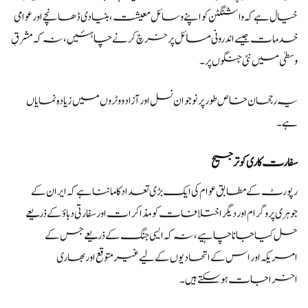
خیال ہے کہ واشنگٹن کو اپنے وسائل معیشت، بنیادی ڈھانچے اور عوامی
خدمات جیسے اندرونی مسائل پر خرچ کرنے چاہئیں، نہ کہ مشرقِ
وسطیٰ میں نئی جنگوں پر۔
یہ رجحان خاص طور پر نوجوان نسل اور آزاد ووٹروں میں زیادہ نمایاں
ہے۔
سفارت کاری کو ترجیح
رپورٹ کے مطابق عوام کی ایک بڑی تعداد کا ماننا ہے کہ ایران کے
جوہری پروگرام اور دیگر اختلافات کو مذاکرات اور سفارتی دباؤ کے ذریعے
حل کیا جانا چاہیے، نہ کہ ایسی جنگ کے ذریعے جس کے
امریکہ اور اس کے اتحادیوں کے لیے غیر متوقع اور بھاری
اخراجات ہو سکتے ہیں۔