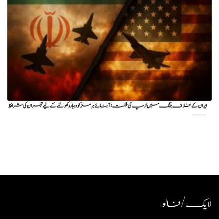
ایران کے خلاف جنگ میں ٹرمپ کی شکست؛ آبنائے ہرمز کو دوبارہ کھولنے کے لیے تہران کی شرائط
لایک / فالو