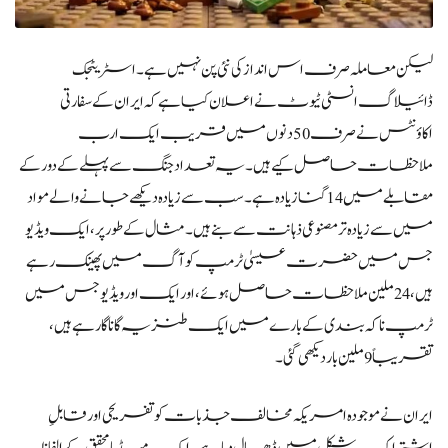
لیکن معاملہ صرف اس انداز کی نئی پن نہیں ہے۔ اسٹریٹجک
ڈائیلاگ انسٹی ٹیوٹ نے اعلان کیا ہے کہ ایران کے سفارتی
اکاؤنٹس نے صرف 50 دنوں میں قریب ایک ارب
ملاحظات حاصل کیے ہیں۔ یہ تعداد جنگ سے پہلے کے دور کے
مقابلے میں 14 گنا زیادہ ہے۔ سب سے زیادہ دیکھے جانے والے مواد
میں سے زیادہ تر مصنوعی ذہانت سے بنے ہیں۔ مثال کے طور پر، ایک ویڈیو
جس میں حضرت عیسیٰ ٹرمپ کو آگ میں پھینک رہے
ہیں، 24 ملین ملاحظات حاصل ہوئے، اور ایک اور ویڈیو جس میں
ٹرمپ ناکہ بندی کے بارے میں ایک طنزیہ گانا گا رہے ہیں،
تقریباً 9 ملین بار دیکھی گئی۔
ایران نے موجودہ امریکہ مخالف جذبات کو تفریحی اور قابلِ
اشتراک شکل میں ڈھال دیا ہے۔ ایک میڈیا محقق کے الفاظ