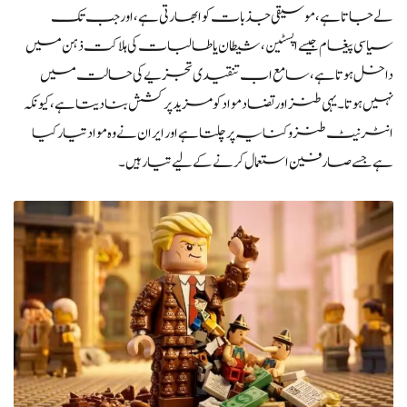
لے جاتا ہے، موسیقی جذبات کو ابھارتی ہے، اور جب تک
سیاسی پیغام جیسے اپسٹین، شیطان یا طالبات کی ہلاکت ذہن میں
داخل ہوتا ہے، سامع اب تنقیدی تجزیے کی حالت میں
نہیں ہوتا۔ یہی طنز اور تضاد مواد کو مزید پرکشش بنا دیتا ہے، کیونکہ
انٹرنیٹ طنز و کنایہ پر چلتا ہے اور ایران نے وہ مواد تیار کیا
ہے جسے صارفین استعمال کرنے کے لیے تیار ہیں۔