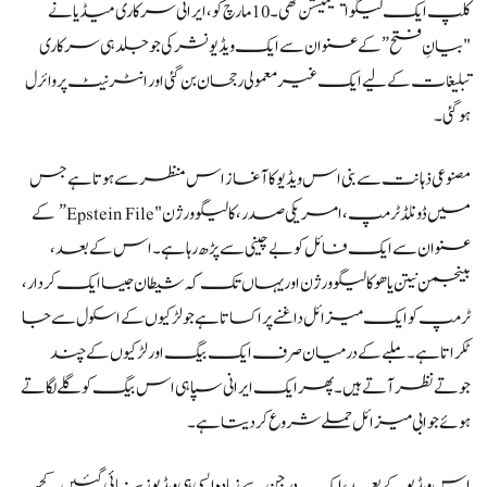
کلپ ایک لیگو اینیمیشن تھی۔ 10 مارچ کو، ایرانی سرکاری میڈیا نے
"بیانِ فتح” کے عنوان سے ایک ویڈیو نشر کی جو جلد ہی سرکاری
تبلیغات کے لیے ایک غیر معمولی رجحان بن گئی اور انٹرنیٹ پر وائرل
ہو گئی۔
مصنوعی ذہانت سے بنی اس ویڈیو کا آغاز اس منظر سے ہوتا ہے جس
میں ڈونلڈ ٹرمپ، امریکی صدر، کا لیگو ورژن "Epstein File” کے
عنوان سے ایک فائل کو بے چینی سے پڑھ رہا ہے۔ اس کے بعد،
بینجمن نیتن یاھو کا لیگو ورژن اور یہاں تک کہ شیطان جیسا ایک کردار،
ٹرمپ کو ایک میزائل داغنے پر اکساتا ہے جو لڑکیوں کے اسکول سے جا
ٹکراتا ہے۔ ملبے کے درمیان صرف ایک بیگ اور لڑکیوں کے چند
جوتے نظر آتے ہیں۔ پھر ایک ایرانی سپاہی اس بیگ کو گلے لگاتے
ہوئے جوابی میزائل حملے شروع کر دیتا ہے۔
اس ویڈیو کے بعد، ایک درجن سے زیادہ ایسی ہی ویڈیوز بنائی گئیں۔ کچھ