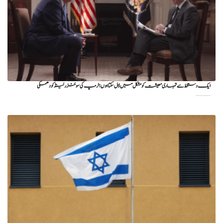
ایک دستخط سے تمہاری معیشت کو مشکل میں ڈال سکتا ہوں؛ ٹرمپ کی سوئٹزرلینڈ کو دھمکی