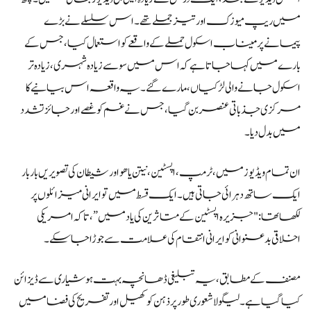
میں ریپ میوزک اور تیز جملے تھے۔ اس سلسلے نے بڑے
پیمانے پر میناب اسکول حملے کے واقعے کو استعمال کیا، جس کے
بارے میں کہا جاتا ہے کہ اس میں سو سے زیادہ شہری، زیادہ تر
اسکول جانے والی لڑکیاں، مارے گئے۔ یہ واقعہ اس بیانیے کا
مرکزی جذباتی عنصر بن گیا، جس نے غم کو غصے اور جائز تشدد
میں بدل دیا۔
ان تمام ویڈیوز میں، ٹرمپ، اپسٹین، نیتن یاھو اور شیطان کی تصویریں بار بار
ایک ساتھ دہرائی جاتی ہیں۔ ایک قسط میں تو ایرانی میزائلوں پر
لکھا تھا: "جزیرہ اپسٹین کے متاثرین کی یاد میں”، تاکہ امریکی
اخلاقی بدعنوانی کو ایرانی انتقام کی علامت سے جوڑا جا سکے۔
مصنف کے مطابق، یہ تبلیغی ڈھانچہ بہت ہوشیاری سے ڈیزائن
کیا گیا ہے۔ لیگو لاشعوری طور پر ذہن کو کھیل اور تفریح کی فضا میں