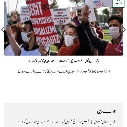
نومبر
ترک پولیس نے امریکہ کے خلاف مظاہرین کو کیا گرفتار
?️ 4 نومبر 2021سچ خبریں: استنبول پولیس نے تصدیق کی کہ ترک پولیس نے بدھ کے
جواب دیں
آپ کا ای میل ایڈریس شائع نہیں کیا جائے گا۔
ضروری خانوں کو
*
سے