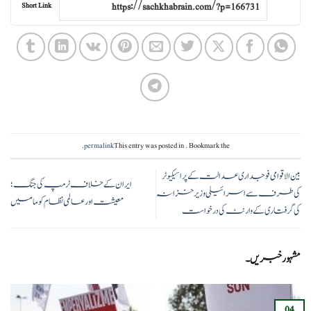
Short Link
.
permalink
This entry was posted in
. Bookmark the
بین الاقوامی فوجداری عدالت کے پراسیکیوٹر
ایران کے خلاف ٹرمپ کی جنگ؛
کی طرف سے اسرائیلی وزیر خزانہ
معیشت اور عالمی نظام کوما میں
کی گرفتاری کے وارنٹ کی درخواست
مشہور خبریں۔
04