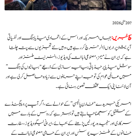
?️
20 مئی 2026
سچ خبریں:
جہاں امریکہ اور اس کے اتحادی میڈیا جنگ اور نفسیاتی
آپریشنز پر اربوں ڈالر خرچ کر رہے ہیں، وہیں نئے تجزیوں سے پتہ چلتا
ہے کہ ایران نے میمز، مصنوعی ذہانت کی ویڈیوز، انٹرنیٹ طنز اور
سوشل میڈیا پر جذباتی بیانیہ سازی کے ذریعے "بیانیوں کی جنگ”
میں عالمی عوام کی توجہ اپنے حریفوں سے زیادہ حاصل کر لی ہے اور
آن لائناپنی ایک مختلف تصویر بنائی ہے۔
امریکی جریدے "فارن پالیسی” کے حوالے سے، اگر آپ پروپیگنڈے
کے مستقبل کو سمجھنا چاہتے ہیں تو بہتر ہے کہ روس کے بارے میں
سرکاری اور سنجیدہ رپورٹیں پڑھنے کے بجائے، ایرانی لیگو ویڈیوز، سفارت
خانوں کے طنزیہ پوسٹس اور ایران کے حامی مصنوعی ذہانت کے