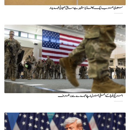
سعودی عرب ایک کاغذی شیر ہے: سابق صہیونی عہدیدار
امریکی فوج کے اعلیٰ جنرل اپنے عہدے سے برطرف