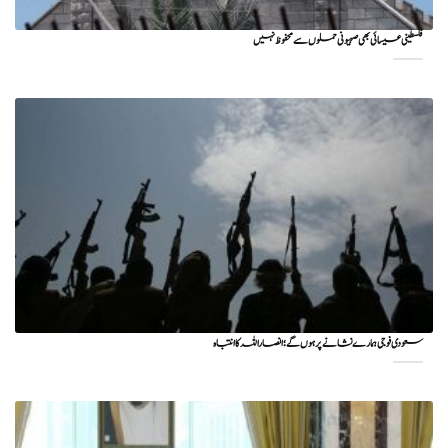
فلسطینی عیسائی بھی صہیونی حملوں سے محفوظ نہیں
سعودی فوجی ہمارے نشانے پر ہوں گے؛ انصاراللہ کا انتباہ