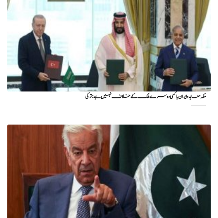
مکہ معاہدہ ایران یا کسی دوسرے ملک کے خلاف نہیں ہے: ترکی