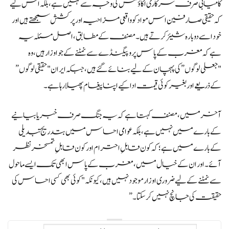
کامیابی صرف سرکاری اکاؤنٹس کی وجہ سے نہیں ہے، بلکہ اس لیے
کہ حقیقی صارفین اس مواد کو واقعی مزاحیہ اور پرکشش سمجھتے ہیں اور
خود اسے دوبارہ شیئر کرتے ہیں۔ مصنف کے مطابق، اصل مسئلہ یہ
ہے کہ مغرب کے پاس پروپیگنڈے سے نمٹنے کے جو اوزار ہیں، وہ
"جعلی لوگوں” کی پہچان کے لیے بنائے گئے ہیں، جبکہ ایران "حقیقی لوگوں”
کے ذریعے اور بغیر کوئی قیمت ادا کیے اپنا پیغام پھیلا رہا ہے۔
آخر میں، مصنف کہتا ہے کہ یہ جنگ صرف خبر یا بیانیے
کے بارے میں نہیں ہے، بلکہ عوامی احساس میں بتدریج تبدیلی
کے بارے میں ہے؛ کہ کون قابلِ احترام اور کون قابلِ تمسخر نظر
آئے۔ اور ان کے خیال میں، مغرب کے پاس ابھی تک ایسے ماحول
سے نمٹنے کے لیے ضروری اوزار موجود نہیں ہیں، کیونکہ "کوئی بھی کسی احساس کی
حقیقت کی جانچ نہیں کر سکتا۔”