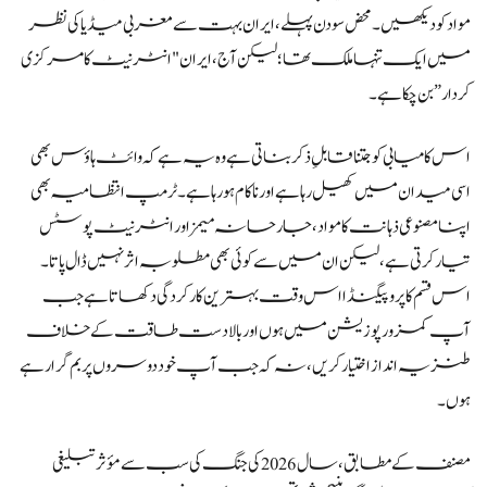
مواد کو دیکھیں۔ محض سو دن پہلے، ایران بہت سے مغربی میڈیا کی نظر
میں ایک تنہا ملک تھا؛ لیکن آج، ایران "انٹرنیٹ کا مرکزی
کردار” بن چکا ہے۔
اس کامیابی کو جتنا قابلِ ذکر بناتی ہے وہ یہ ہے کہ وائٹ ہاؤس بھی
اسی میدان میں کھیل رہا ہے اور ناکام ہو رہا ہے۔ ٹرمپ انتظامیہ بھی
اپنا مصنوعی ذہانت کا مواد، جارحانہ میمز اور انٹرنیٹ پوسٹس
تیار کرتی ہے، لیکن ان میں سے کوئی بھی مطلوبہ اثر نہیں ڈال پاتا۔
اس قسم کا پروپیگنڈا اس وقت بہترین کارکردگی دکھاتا ہے جب
آپ کمزور پوزیشن میں ہوں اور بالادست طاقت کے خلاف
طنزیہ انداز اختیار کریں، نہ کہ جب آپ خود دوسروں پر بم گرا رہے
ہوں۔
مصنف کے مطابق، سال 2026 کی جنگ کی سب سے مؤثر تبلیغی