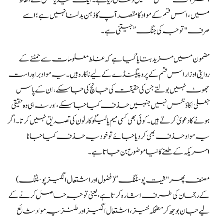
میں، اس قسم کے مواد کا مقصد آپ کا ذہن بدلنا نہیں ہے؛ اسے
صرف "توجہ کی جنگ” جیتنی ہے۔
مضمون میں مزید بتایا گیا ہے کہ غلط معلومات سے نمٹنے کے
روایتی اوزار اس قسم کے پروپیگنڈے کے لیے ناکارہ ہیں۔ یہ مواد براہِ راست
جھوٹ نہیں بولتے جن کی حقیقت کی جانچ کی جا سکے، ان کے پاس
جعلی اکاؤنٹس نہیں جنہیں حذف کیا جا سکے، اور نہ ہی وہ حقیقی
ہونے کا دعویٰ کرتے ہیں۔ کوئی بھی کسی میم یا لیگو کارٹون کی تصدیق نہیں کرتا۔ اگر
یہ مواد حذف بھی کر دیا جائے تو خود یہ حذف کیا جانا
امریکہ کے طعنے کا نیا موضوع بن جاتا ہے۔
مصنف پھر "شیت پوسٹنگ” (فضول اور اشتعال انگیز پوسٹنگ)
کے رجحان کی طرف اشارہ کرتا ہے، یعنی توجہ حاصل کرنے کے
لیے جان بوجھ کر مضحکہ خیز، اشتعال انگیز اور طنزیہ مواد شائع