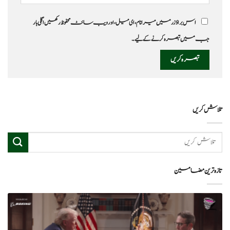
اس براؤزر میں میرا نام، ای میل، اور ویب سائٹ محفوظ رکھیں اگلی بار
جب میں تبصرہ کرنے کےلیے۔
تلاش کریں
تازہ ترین مضامین