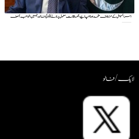
اسرائیل کے خلاف متحد ہونا چاہیے، تعلقات معمول پر لانے کا کوئی فائدہ نہیں: خواجہ آصف
لایک / فالو