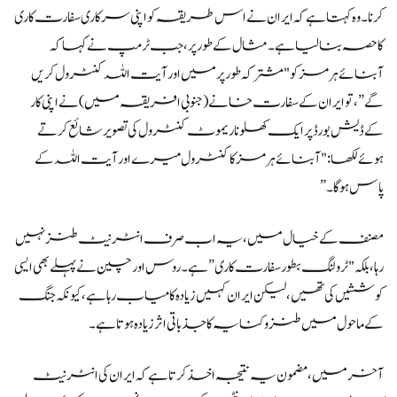
کرنا۔ وہ کہتا ہے کہ ایران نے اس طریقہ کو اپنی سرکاری سفارت کاری
کا حصہ بنا لیا ہے۔ مثال کے طور پر، جب ٹرمپ نے کہا کہ
آبنائے ہرمز کو "مشترکہ طور پر میں اور آیت اللہ کنٹرول کریں
گے”، تو ایران کے سفارت خانے (جنوبی افریقہ میں) نے اپنی کار
کے ڈیش بورڈ پر ایک کھلونا ریموٹ کنٹرول کی تصویر شائع کرتے
ہوئے لکھا: "آبنائے ہرمز کا کنٹرول میرے اور آیت اللہ کے
پاس ہوگا۔”
مصنف کے خیال میں، یہ اب صرف انٹرنیٹ طنز نہیں
رہا، بلکہ "ٹرولنگ بطور سفارت کاری” ہے۔ روس اور چین نے پہلے بھی ایسی
کوششیں کی تھیں، لیکن ایران کہیں زیادہ کامیاب رہا ہے، کیونکہ جنگ
کے ماحول میں طنز و کنایہ کا جذباتی اثر زیادہ ہوتا ہے۔
آخر میں، مضمون یہ نتیجہ اخذ کرتا ہے کہ ایران کی انٹرنیٹ