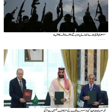
سعودی فوجی ہمارے نشانے پر ہوں گے؛ انصاراللہ کا انتباہ
مکہ معاہدہ ایران یا کسی دوسرے ملک کے خلاف نہیں ہے: ترکی