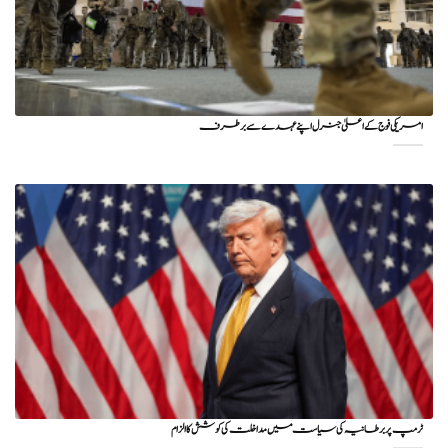
امریکی فوج کے اعلیٰ جنرل اپنے عہدے سے برطرف
ٹرمپ پر برطانیہ کی سیاست میں مداخلت کی کوشش کا الزام