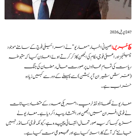
?️
24 اپریل 2026
سچ خبریں:
صہیونی اخبار "معاریو” نے اسرائیلی فوج کے سامنے موجود
چیلنجز اور اعلیٰ فوجی حکام کی الجھن کا ذکر کرتے ہوئے اعلان کیا کہ مقبوضہ
ریاست کی تمام محاذوں پر صورت حال رمضان کی جنگ
(غرش شیران آپریشن) سے پہلے کے دور سے کہیں زیادہ
خراب ہے۔
معاریو نے لکھا: ڈونلڈ ٹرمپ، امریکی صدر کے متضاد بیانات
نے فوجی افسران میں الجھن اور انتشار پیدا کر دیا ہے۔ معاریو نے
مزید کہا کہ یہ صورتحال انتہائی پیچیدہ ہے، کیونکہ فوجی کمانڈر نہیں
جانتے کہ آگے کا راستہ کیا ہے اور مجموعی سمت کیا ہے۔