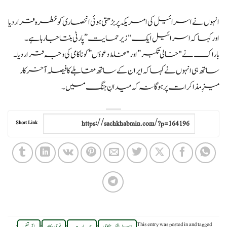
انہوں نے اسرائیل کی امریکہ پر بڑھتی ہوئی انحصاری کو خطرہ قرار دیا
اور کہا کہ اسرائیل ایک "زیر حمایت” پارٹی بنتا جا رہا ہے۔
باراک نے "خالی تکبر” اور "غلط دعوؤں” کو ناکامی کی وجہ قرار دیا۔
ساتھ ہی انہوں نے کہا کہ ایران کے ساتھ مقابلے کا فیصلہ آخرکار
میزِ مذاکرات پر ہوگا نہ کہ میدانِ جنگ میں۔
Short Link
.
,
,
,
This entry was posted in
and tagged