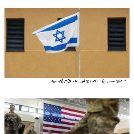
سعودی عرب ایک کاغذی شیر ہے: سابق صہیونی عہدیدار