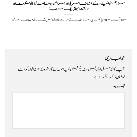
مزاحمتی ہتھیاروں کے خلاف امریکی اور اسرائیلی مقاصد/لبنانی حکومت اور
خودمختاری نامی ایک سراب!
?️ 10 اگست 2025سچ خبریں: مزاحمت کے ظہور سے پہلے اس ملک کے خلاف استعمار
جواب دیں
آپ کا ای میل ایڈریس شائع نہیں کیا جائے گا۔
ضروری خانوں کو
*
سے
نشان زد کیا گیا ہے
تبصرہ
*