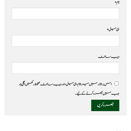
نام
*
ای میل
*
ویب‌ سائٹ
اس براؤزر میں میرا نام، ای میل، اور ویب سائٹ محفوظ رکھیں اگلی بار
جب میں تبصرہ کرنے کےلیے۔