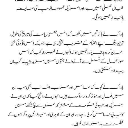
خیال عملی نہیں ہے، اور امریکہ خصوصاً ٹرمپ کی حمایت
پائیدار نہیں ہوگی۔
باراک نے ہاآرتص میں لکھا کہ اس جعلی ریاست کی تاریخ کی طویل
ترین جنگ اپنے اختتام کے قریب پہنچ رہی ہے، جبکہ اس کا کوئی بھی
اعلان کردہ ہدف پورا نہیں ہوا۔ انہوں نے خبردار کیا کہ اس
صورتحال کے تسلسل سے آنے والے ہفتوں میں مزید پیچیدگیاں
پیدا ہو سکتی ہیں۔
باراک نے کہا کہ حماس اور حزب اللہ اب بھی میدان
میں فعال اور مؤثر کردار ادا کر رہے ہیں۔ انہوں نے واضح کیا کہ ایران نے
امریکہ اور صیہونی حکومت کے مشترکہ حملوں سے بچ نکلنے میں
کامیابی حاصل کر لی ہے، اور ایران کے جوہری اور میزائل پروگراموں کے
خطرات بدستور قائم ہیں۔