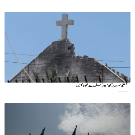
فلسطینی عیسائی بھی صہیونی حملوں سے محفوظ نہیں