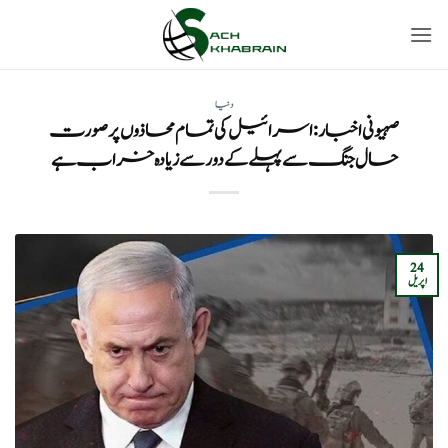
Ski
t
conten
دنیا
صہیونی اخبار: اسرائیل کی تمام محاذوں پر صورت
حال جنگ سے پہلے کے دور سے زیادہ خراب ہے
24
اپریل