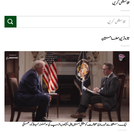
تلاش کریں
تازہ ترین مضامین
ایک دستخط سے تمہاری معیشت کو مشکل میں ڈال سکتا ہوں؛ ٹرمپ کی سوئٹزرلینڈ کو دھمکی