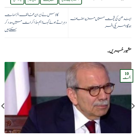
اسٹریٹجک ناکامی
حمایت
فوجی حکام
ہاآرتض
کالاس نے ایران مخالف الزامات
ایندھن کی قیمت میں مزید اضافہ
دہراتے ہوئے کہا: ہم مذاکرات میں مدد کر
ہوگا: امریکی افسر
سکتے ہیں
مشہور خبریں۔
10
اگست