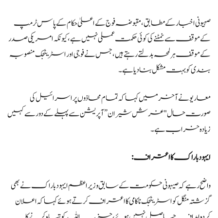
صہیونی اخبار کے مطابق، مقبوضہ فوج کے اعلیٰ حکام کے پاس ٹرمپ
کے موقف سے نمٹنے کی کوئی حکمت عملی نہیں ہے، کیونکہ امریکی صدر
کے موقف ہر لمحہ بدلتے رہتے ہیں، جس نے فوجی اور اسٹریٹجک منصوبہ
بندی کو بہت مشکل بنا دیا ہے۔
معاریو نے آخر میں کہا کہ تمام محاذوں پر اسرائیل کی
صورت حال "غرش شیران” آپریشن سے پہلے کے دور سے کہیں
زیادہ خراب ہے۔
ایہود باراک کا اعتراف:
واضح رہے کہ صیہونی حکومت کے سابق وزیراعظم ایہود باراک نے بھی
گزشتہ منگل کو اسٹریٹجک ناکامی کا اعتراف کرتے ہوئے کہا کہ اعلان
کردہ اہداف حاصل نہیں ہوئے، حزب اللہ کو تباہ کرنے کا