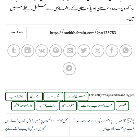
مارکو روبیو ہندوستان اور پاکستان کے رہنماؤں سے مسلسل رابطے میں
ہیں۔
Short Link
,
,
,
,
This entry was posted in
and tagged
امریکی صدر
انتظامیہ
ترجمان
ڈونلڈ ٹرمپ
.
,
,
,
,
قطر
متحدہ عرب امارات
مشرق وسطی
وائٹ ہاؤس
ولادیمیر زیلنسکی
پولیٹیکو کا ٹرمپ پر امریکہ اور برطانیہ کے
یمن کا اسرائیل پر میزائل و ڈرون حملہ؛ بن
عدم اعتماد کا بیان
گورین اور تل ابیب نشانے پر