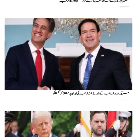
میں ایرانیوں کے ساتھ معاہدہ کرنے کو ترجیح دوں گا : ٹرمپ
امریکہ اور برطانیہ کے وزرائے خارجہ کی ایران پر مشترکہ گفتگو