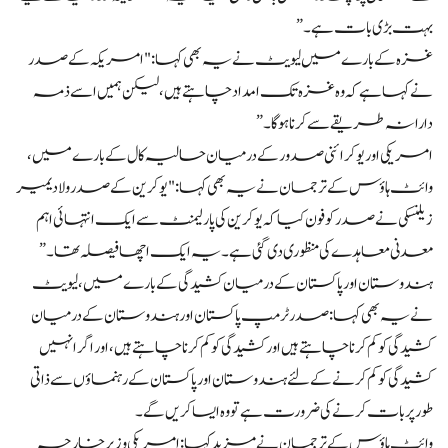
بہت بڑی بات ہے۔”
غزہ کے بارے میں لیویٹ نے یہ بھی کہا: "امریکہ کے صدر
نے کہا ہے کہ وہ غزہ تک امداد چاہتے ہیں، لیکن ہمیں اسے ذمہ
دارانہ طریقے سے کرنا ہوگا۔”
امریکی اور یوکرائنی صدور کے درمیان حالیہ کال کے بارے میں،
وائٹ ہاؤس کے ترجمان نے یہ بھی کہا: "یوکرین کے صدر ولادیمیر
زیلنسکی نے صدر کو فون کیا کہ یوکرین کی پارلیمنٹ سے ایک انتہائی اہم
معدنی معاہدے کی منظوری دی گئی ہے۔ یہ ایک اچھا فیصلہ تھا۔”
ہندوستان اور پاکستان کے درمیان کشیدگی کے بارے میں، لیویٹ
نے یہ بھی کہا: صدر ٹرمپ پاکستان اور ہندوستان کے درمیان
کشیدگی کو کم کرنا چاہتے ہیں اور کشیدگی کو کم کرنا چاہتے ہیں، اور اگر انہیں
کشیدگی کو کم کرنے کے لئے ہندوستان اور پاکستان کے رہنماؤں سے ذاتی
طور پر بات کرنے کی ضرورت ہے تو وہ ایسا کریں گے۔
وائٹ ہاؤس کے ترجمان نے مزید کہا: امریکی وزیر خارجہ