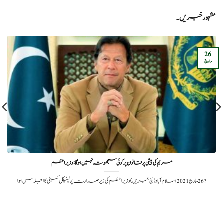
مشہور خبریں۔
26
مارچ
مریم کی پیشی پر قانون پر کوئی سمجھوتہ نہیں ہوگا:وزیر اعظم
?️ 26 مارچ 2021اسلام آباد(سچ خبریں) وزیراعظم کی زیر صدارت پولیٹیکل کمیٹی کا اجلاس ہوا