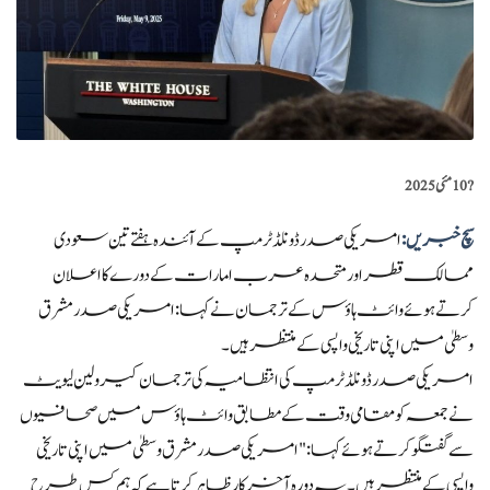
?️
10 مئی 2025
سچ خبریں:
امریکی صدر ڈونلڈ ٹرمپ کے آئندہ ہفتے تین سعودی
ممالک قطر اور متحدہ عرب امارات کے دورے کا اعلان
کرتے ہوئے وائٹ ہاؤس کے ترجمان نے کہا: امریکی صدر مشرق
وسطیٰ میں اپنی تاریخی واپسی کے منتظر ہیں۔
امریکی صدر ڈونلڈ ٹرمپ کی انتظامیہ کی ترجمان کیرولین لیویٹ
نے جمعہ کو مقامی وقت کے مطابق وائٹ ہاؤس میں صحافیوں
سے گفتگو کرتے ہوئے کہا: "امریکی صدر مشرق وسطیٰ میں اپنی تاریخی
واپسی کے منتظر ہیں۔ یہ دورہ آخرکار ظاہر کرتا ہے کہ ہم کس طرح