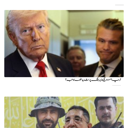
ٹرمپ امریکی وزیر جنگ پر شدید غصہ؛ وجہ ؟