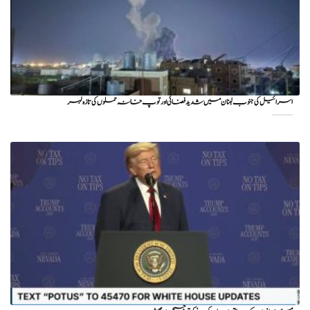
اسرائیل کی جنوب لبنان میں شدید فضائی اور توپ خانہ حملوں کی تازہ لہر