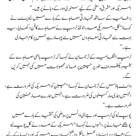
امریکہ اور مشرق وسطیٰ کے لیے سنہری دور کے دہانے پر ہیں۔”
برطانیہ کے ساتھ تجارتی معاہدے کے بارے میں، لیویٹ نے
کہا: "کل، امریکی صدر ڈونلڈ ٹرمپ نے معاہدے کا فن دکھایا۔ یہ
بہت سے تجارتی معاہدوں میں سے پہلا ہے جس پر کام جاری
ہے۔”
ٹرمپ انتظامیہ کے ترجمان نے کہا کہ ٹرمپ باہمی معاہدے کے
بغیر یکطرفہ طور پر چین پر عائد محصولات میں کمی نہیں کریں
گے۔
وائٹ ہاؤس کے ترجمان نے کہا: "چین کو امریکہ کی ضرورت ہے،
انہیں ہماری مارکیٹوں کی ضرورت ہے، انہیں ہمارے صارفین کی
ضرورت ہے۔”
پوپ لیو کی ٹرمپ اور جے ڈی وانس پر ماضی کی تنقید کے بارے میں
پوچھے جانے پر، انہوں نے کہا: "امریکہ کے صدر نے کل پوپ لیو
کے اعلان پر اپنا ردعمل بالکل واضح کیا، یہ امریکہ اور دنیا کے لیے