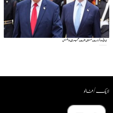
ایرانی مذاکرات میں سخت گیر ہیں: وینس
لایک / فالو