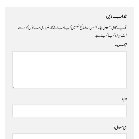
جواب دیں
آپ کا ای میل ایڈریس شائع نہیں کیا جائے گا۔
ضروری خانوں کو
*
سے
نشان زد کیا گیا ہے
تبصرہ
*
نام
*
ای میل
*