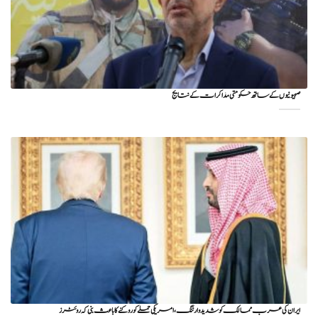
صہیونیوں کے ساتھ حکومتی مذاکرات کے نتایج
ایران کی عرب ممالک کو شدید وارننگ، امریکی حملے کو روکنے کا باعث بنی کہ روئٹرز