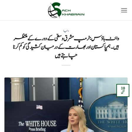
Ski
t
conten
دنیا
وائٹ ہاؤس: ٹرمپ مشرق وسطیٰ کے دورے کے منتظر
ہیں۔ ہم پاکستان اور بھارت کے درمیان کشیدگی کو کم کرنا
چاہتے ہیں
10
مئی