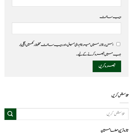
ویب‌ سائٹ
اس براؤزر میں میرا نام، ای میل، اور ویب سائٹ محفوظ رکھیں اگلی بار
جب میں تبصرہ کرنے کےلیے۔
تلاش کریں
تازہ ترین مضامین