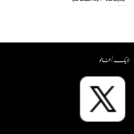
صہیونیوں کے ساتھ حکومتی مذاکرات کے نتایج
لایک / فالو