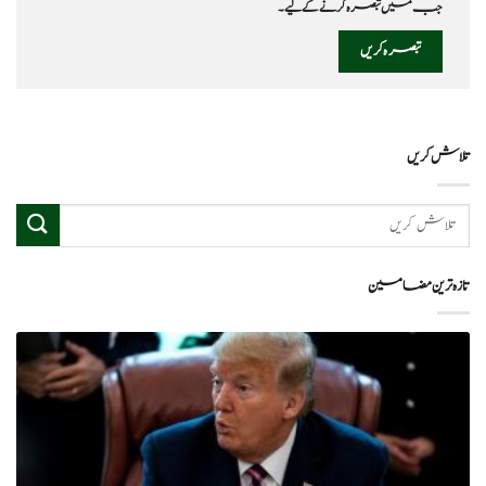
جب میں تبصرہ کرنے کےلیے۔
تلاش کریں
تازہ ترین مضامین