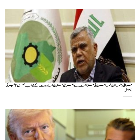
عراقی رہنما ہادی العامری کی مزاحمت سے امریکی سعودی جارحیت کے جواب میں تاخیر کی
اپیل