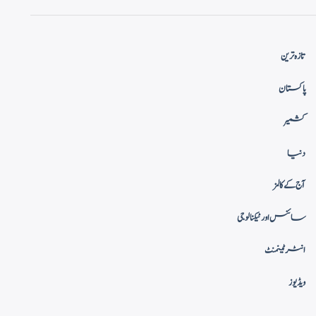
تازہ ترین
پاکستان
کشمیر
دنیا
آج کے کالمز
سائنس اور ٹیکنالوجی
انٹرٹینمنٹ
ویڈیوز