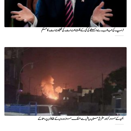
ٹرمپ کی جانب سے اسلحے کی کمی کے انکشافات کی تحقیقات کا حکم
یمن کے مرکز اور مشرق میں ریاض سے منسلک مزدوروں کے ٹھکانوں پر دھماکے