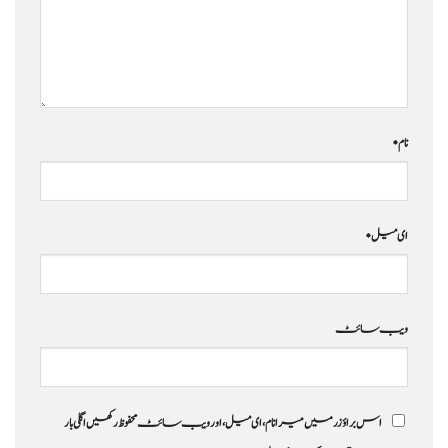
نام
*
ای میل
*
ویب‌ سائٹ
اس براؤزر میں میرا نام، ای میل، اور ویب سائٹ محفوظ رکھیں اگلی بار