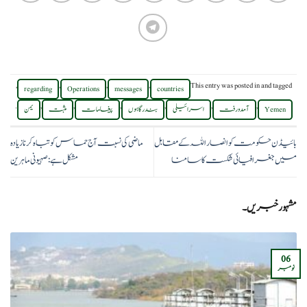
,
,
,
,
This entry was posted in
and tagged
regarding
Operations
messages
countries
.
,
,
,
,
,
,
Yemen
آمدورفت
اسرائیلی
بندرگاہوں
پیغامات
مثبت
یمن
بائیڈن حکومت کو انصار اللہ کے مقابل
ماضی کی نسبت آج حماس کو تباہ کرنا زیادہ
میں جغرافیائی شکست کا سامنا
مشکل ہے: صہیونی ماہرین
مشہور خبریں۔
06
نومبر