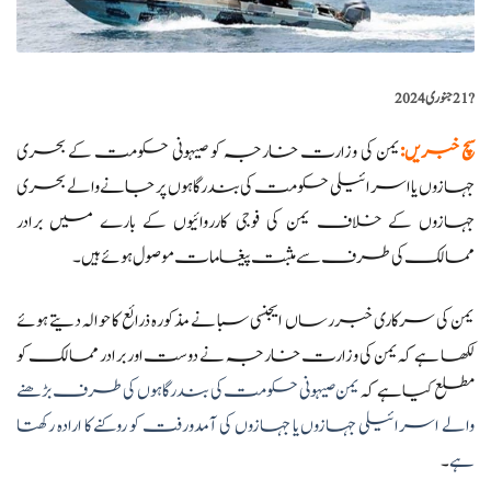
?️
21 جنوری 2024
سچ خبریں
:
یمن کی وزارت خارجہ کو صیہونی حکومت کے بحری
جہازوں یا اسرائیلی حکومت کی بندرگاہوں پر جانے والے بحری
جہازوں کے خلاف یمن کی فوجی کارروائیوں کے بارے میں برادر
ممالک کی طرف سے مثبت پیغامات موصول ہوئے ہیں۔
یمن کی سرکاری خبررساں ایجنسی سبا نے مذکورہ ذرائع کا حوالہ دیتے ہوئے
لکھا ہے کہ یمن کی وزارت خارجہ نے دوست اور برادر ممالک کو
مطلع کیا ہے کہ
یمن صیہونی حکومت کی بندرگاہوں کی طرف بڑھنے
والے اسرائیلی جہازوں یا جہازوں کی آمدورفت کو روکنے کا ارادہ رکھتا
ہے
۔