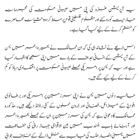
یہ آپریشن غزہ کی پٹی میں صیہونی حکومت کی مجرمانہ
جارحیت کو روکنے اور مظلوم فلسطینی قوم پر مسلط کردہ وحشیانہ محاصرے
کو ختم کرنے کے لیے کیا گیا ہے۔
اس ذریعے نے نشاندہی کی کہ ان ممالک نے بحیرہ احمر میں
یمن
کے آپریشن کے انسانی اہداف کے بارے میں اپنی سمجھ کا اظہار کیا
ہے اور یہ کہ یمن پر امریکی حملے صیہونی حکومت پر اقتصادی دباؤ کو کم
کرنے کے لیے کیے گئے ہیں۔
حالیہ دنوں میں یمن نے اپنی سرزمین پر امریکی اور برطانوی
افواج کے میزائل، فضائی اور ڈرون حملوں کے کئی راؤنڈ دیکھے ہیں۔ مذکورہ
ممالک کا دعویٰ ہے کہ یمن کی سرزمین پر ان کے حملے بحیرہ احمر
اور آبنائے باب المندب میں بین الاقوامی جہاز رانی کی حفاظت
میں یمنی انصار اللہ کی جانب سے خلل ڈالنے کے خلاف جوابی