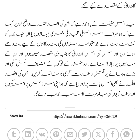
کارروائی کے مقصد سے کیے گئے۔
یہ اس حقیقت کے باوجود ہے کہ یمن کی انصار اللہ نے واضح طور پر کہا
ہے کہ وہ صرف اسرائیلی تجارتی بحری جہازوں یا ان جہازوں کو
نشانہ بناتا ہے جو مقبوضہ علاقوں کی بندرگاہوں کے لیے بندھے
ہوئے ہیں اور اس کی اس کارروائی کا بنیادی مقصد صیہونیوں اور ان کے
حامیوں پر دباؤ ڈالنا ہے۔ وہ غزہ کے لوگوں کے خلاف نسل کشی اور
بڑے پیمانے پر قتل و غارت گری کا خاتمہ کریں۔ یمن کی انصار
اللہ نے بھی اس بات پر زور دیا ہے کہ وہ اپنی سرزمین پر امریکیوں
اور برطانویوں کی جارحیت کا مناسب جواب دے گا۔
Short Link