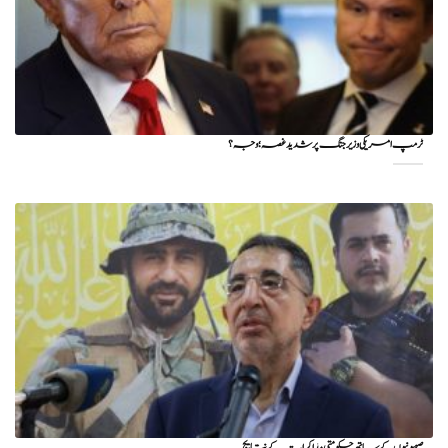
ٹرمپ امریکی وزیر جنگ پر شدید غصہ؛ وجہ ؟