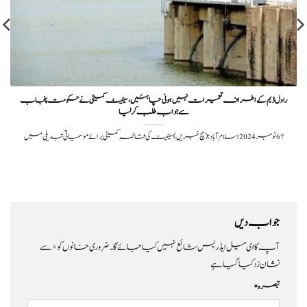
راول ڈیم کے اطراف تعمیرات نہیں ہونی چاہئیں، سینیٹ کمیٹی نے حکومت پنجاب
سے جواب طلب کرلیا
?️ 6 نومبر 2024اسلام آباد: (سچ خبریں) سینیٹ کی قائمہ کمیٹی برائے موسمیاتی تبدیلی میں
جواب دیں
آپ کا ای میل ایڈریس شائع نہیں کیا جائے گا۔
ضروری خانوں کو
*
سے
نشان زد کیا گیا ہے
تبصرہ
*