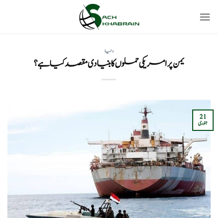
Ski
t
conten
دنیا
یمن پر امریکی حملوں کا بنیادی مقصد کیا ہے؟
21
جنوری