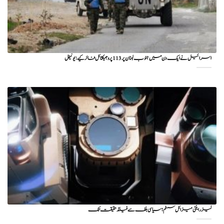
اسرائیل نے ایک دن میں جنوب لبنان پر 113 پروجیکٹائل فائر کیے: یونیفل
لیزر اینٹی میزائل سسٹم؛ سیاسی بلف سے فیلڈ حقیقت تک