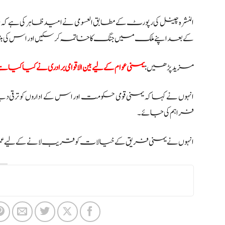
النشرہ چینل کی رپورٹ کے مطابق العسومی نے امید ظاہر کی ہے 
کے بعد اپنے ملک میں جنگ کا خاتمہ کر سکیں اور اس کی بنیا
مزید پڑھیں:
یمنی عوام کے لیے بین الاقوامی برادری نے کیا کیا ہ
انہوں نے کہا کہ یمنی قومی حکومت اور اس کے اداروں کو ترقی دین
فراہم کی جائے۔
انہوں نے یمنی فریق کے خیالات کو قریب لانے کے لیے عمان