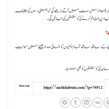
کہ ہر چیز اس سمت میں آگے بڑھے گی کہ یمنی برسوں کی تکالیف
دیں قائم کرنے کی کوششیں کی جائیں گی۔
ے؟
ے کے ساتھ ساتھ تمام یمنیوں کو انسانی امداد بھیجنے میں سہولت
 کی کوششوں کو بھی سراہا۔
Short Link