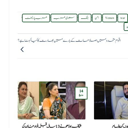
,
,
,
,
,
,
war
Yemen
امن
جنگ
سعودی عرب
عرب پارلیمنٹ
.
ن
اقوام متحدہ میں اصلاحات کے بارے میں بھارت کا کیا کہنا ہے؟
14
14
مارچ
مارچ
ونیوں کو پیغام
عتیقہ اوڈھو نے 13 سال قبل فواد خان کی
ایر