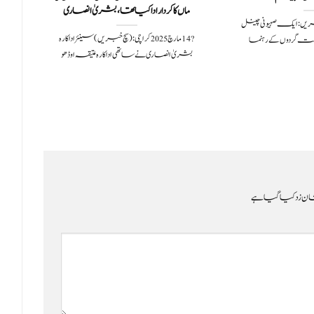
ماں کا کردار ادا کیا تھا، بشریٰ انصاری
می
وری 2025سچ خبریں:ایک صہیونی چینل
?️ 14 مارچ 2025کراچی: (سچ خبریں) سینئر اداکارہ
ت گردوں کے رہنما
بشریٰ انصاری نے ساتھی اداکارہ عتیقہ اوڈھو
خا
ن زد کیا گیا ہے