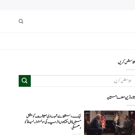
لاش کریں
ازہ ترین مضامین
ایک دستخط سے تمہاری معیشت کو مشکل
میں ڈال سکتا ہوں؛ ٹرمپ کی سوئٹزرلینڈ کو
دھمکی