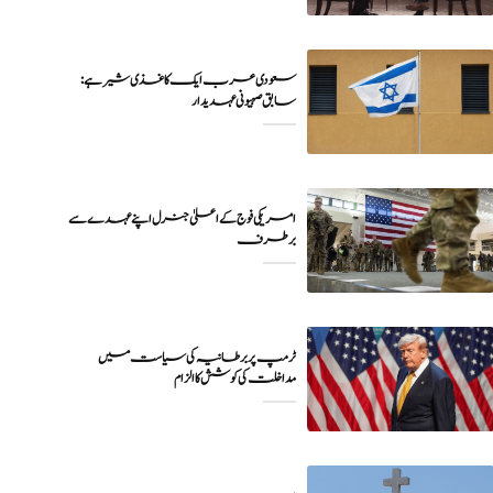
سعودی عرب ایک کاغذی شیر ہے:
سابق صہیونی عہدیدار
امریکی فوج کے اعلیٰ جنرل اپنے عہدے سے
برطرف
ٹرمپ پر برطانیہ کی سیاست میں
مداخلت کی کوشش کا الزام