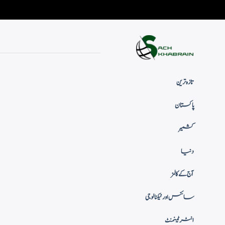
تازہ ترین
پاکستان
کشمیر
دنیا
آج کے کالمز
سائنس اور ٹیکنالوجی
انٹرٹینمنٹ