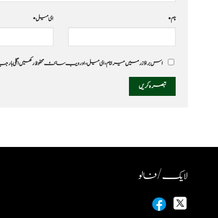
نام
*
ای میل
*
اس براؤزر میں میرا نام، ای میل، اور ویب سائٹ محفوظ رکھیں اگلی بار
لایک / فالو