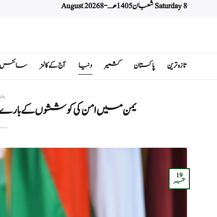
Saturday 8 شعبان 1405 هـ - 8 August 2026
Ski
t
conten
تازہ ترین
پاکستان
کشمیر
دنیا
آج کے کالمز
سائنس اور 
دن
یمن میں امن کی کوششوں کے با
19
ستمبر