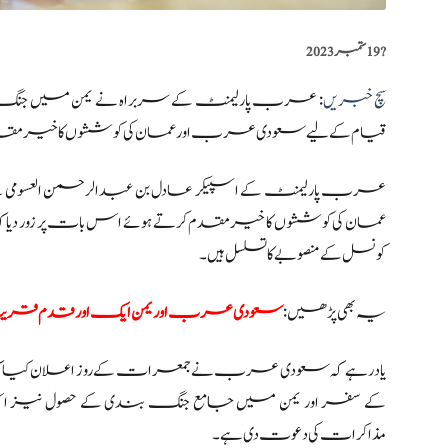
?️
19 ستمبر 2023
سچ خبریں
: عرب پارلیمنٹ کے سربراہ نے یمن میں جنگ 
قیام کے لیے سعودی عرب اور عمان کی کوششوں کا خیر مق
عرب پارلیمنٹ کے اسپیکر عادل بن عبدالرحمن العسومی 
عمان کی کوششوں کا خیرمقدم کرتے ہوئے اس بات پر زور د
کونسل کے منصوبے کا تسلسل ہیں۔
یہ بھی پڑھیں:
سعودی عرب اور یمن ایک اور قدم ق
یاد رہے کہ سعودی عرب نے جمعرات کے روز اعلان کیا کہ
کے سفر اور یمن میں جامع جنگ بندی کے حصول نی
مذاکرات کی دعوت دی ہے۔