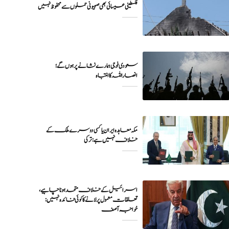
فلسطینی عیسائی بھی صہیونی حملوں سے محفوظ نہیں
سعودی فوجی ہمارے نشانے پر ہوں گے؛
انصاراللہ کا انتباہ
مکہ معاہدہ ایران یا کسی دوسرے ملک کے
خلاف نہیں ہے: ترکی
اسرائیل کے خلاف متحد ہونا چاہیے،
تعلقات معمول پر لانے کا کوئی فائدہ نہیں:
خواجہ آصف