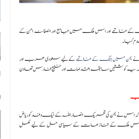
کے خاتمے اور اس ملک میں جامع اور منصفانہ امن کے
دم کیا۔
نے
یمن میں جنگ کے خاتمے
کے لیے سعودی عرب اور
یا کہ یہ کوششیں سابقہ ​​اقدامات اور خلیج فارس تعاون
ریب
 اس نے یمن کی تحریک انصار اللہ کے ایک وفد کو ریاض
ز اس ملک کے تنازعات کے سیاسی حل کے لیے مکمل